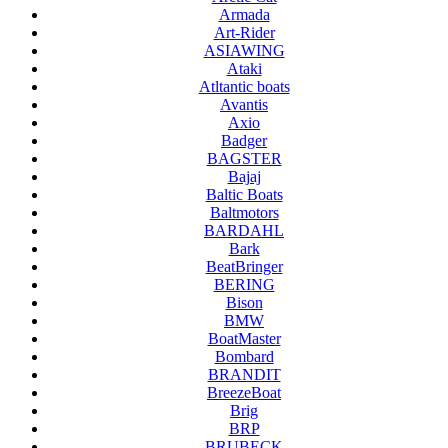
Armada
Art-Rider
ASIAWING
Ataki
Atltantic boats
Avantis
Axio
Badger
BAGSTER
Bajaj
Baltic Boats
Baltmotors
BARDAHL
Bark
BeatBringer
BERING
Bison
BMW
BoatMaster
Bombard
BRANDIT
BreezeBoat
Brig
BRP
BRUBECK