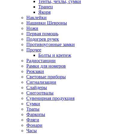
Тенты, чехлы, сумки
Транец
Якоря
Наклейки
Нашивки Шевроны
Ножи
Первая помощь
Подогрев ручек
Противоугонные замки
Прочее
Болты и крепеж
Радиостанции
Рамки для номеров
Рюкзаки
Световые приборы
Сигнализации
Слайдеры
Снегоотвалы
Сувенирная продукция
Сумки
Трапы
Фаркопы
Фляги
Фонари
Часы