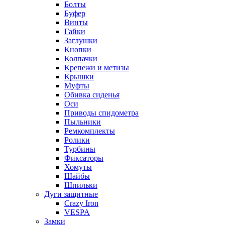
Болты
Буфер
Винты
Гайки
Заглушки
Кнопки
Колпачки
Крепежи и метизы
Крышки
Муфты
Обивка сиденья
Оси
Приводы спидометра
Пыльники
Ремкомплекты
Ролики
Турбины
Фиксаторы
Хомуты
Шайбы
Шпильки
Дуги защитные
Crazy Iron
VESPA
Замки