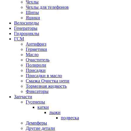
Чехлы
Чехлы для телефонов
Шипы
Ящики
Велосипеды
Генераторы
Гидроциклы
ГСМ
Антифриз
Герметики
Масло
Очиститель
Полироли
Присадки
Присадки в масло
Смазка Очистка цепи
Тормозная жидкость
Фиксаторы
Запчасти
Гусенецы
катки
лыжи
подвеска
Демпферы
Другие детали