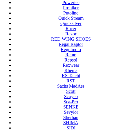
Powertec
Probiker
Putoline
Quick Stream
Quicksilver
Racer
Razor
RED WING SHOES
Regal Raptor
Regulmoto
Remo
Repsol
Rexwear
Rhema
RS Taichi
RST
Sachs MadAss
Scott
Scoyco
Sea-Pro
SENKE
Sevylor
Sherhan
SHIMA
SIDI