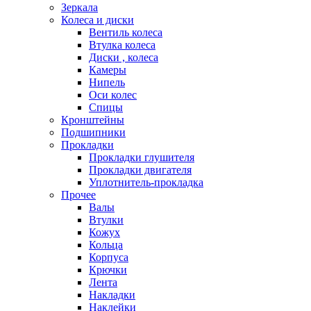
Зеркала
Колеса и диски
Вентиль колеса
Втулка колеса
Диски , колеса
Камеры
Нипель
Оси колес
Спицы
Кронштейны
Подшипники
Прокладки
Прокладки глушителя
Прокладки двигателя
Уплотнитель-прокладка
Прочее
Валы
Втулки
Кожух
Кольца
Корпуса
Крючки
Лента
Накладки
Наклейки