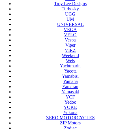
Troy Lee Designs
Turbosky
UGG
UM
UNIVERSAL
VEGA
VELO
Vespa
Viper
VIRZ
Weekend
Wels
Yachtmarin
Yacota
Yamabisi
Yamaha
Yamaran
Yamasaki
YCF
Yedoo
YOKE
Yukona
ZERO MOTORCYCLES
ZIP Motors
Zodiac