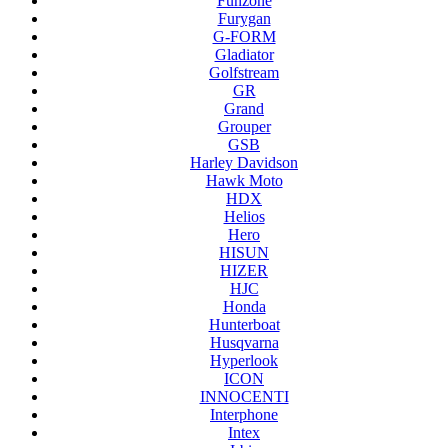
Funzone
Furygan
G-FORM
Gladiator
Golfstream
GR
Grand
Grouper
GSB
Harley Davidson
Hawk Moto
HDX
Helios
Hero
HISUN
HIZER
HJC
Honda
Hunterboat
Husqvarna
Hyperlook
ICON
INNOCENTI
Interphone
Intex