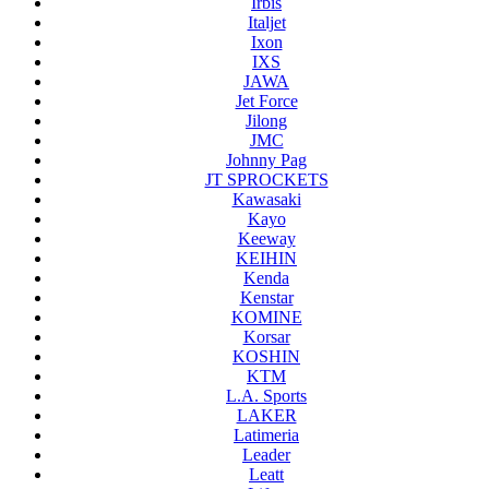
Irbis
Italjet
Ixon
IXS
JAWA
Jet Force
Jilong
JMC
Johnny Pag
JT SPROCKETS
Kawasaki
Kayo
Keeway
KEIHIN
Kenda
Kenstar
KOMINE
Korsar
KOSHIN
KTM
L.A. Sports
LAKER
Latimeria
Leader
Leatt