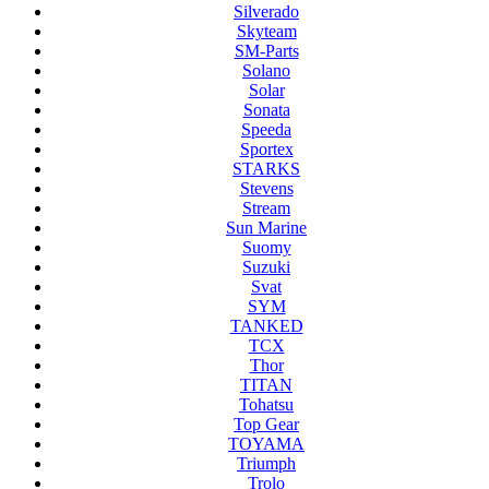
Silverado
Skyteam
SM-Parts
Solano
Solar
Sonata
Speeda
Sportex
STARKS
Stevens
Stream
Sun Marine
Suomy
Suzuki
Svat
SYM
TANKED
TCX
Thor
TITAN
Tohatsu
Top Gear
TOYAMA
Triumph
Trolo