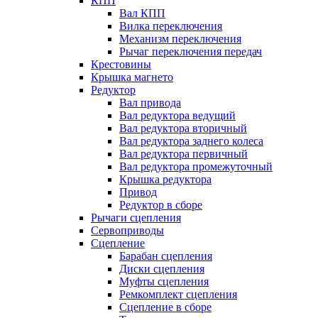
КПП
Вал КПП
Вилка переключения
Механизм переключения
Рычаг переключения передач
Крестовины
Крышка магнето
Редуктор
Вал привода
Вал редуктора ведущий
Вал редуктора вторичный
Вал редуктора заднего колеса
Вал редуктора первичный
Вал редуктора промежуточный
Крышка редуктора
Привод
Редуктор в сборе
Рычаги сцепления
Сервоприводы
Сцепление
Барабан сцепления
Диски сцепления
Муфты сцепления
Ремкомплект сцепления
Сцепление в сборе