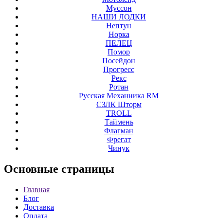
Муссон
НАШИ ЛОДКИ
Нептун
Норка
ПЕЛЕЦ
Помор
Посейдон
Прогресс
Рекс
Ротан
Русская Механника RM
СЗЛК Шторм
ТROLL
Таймень
Флагман
Фрегат
Чинук
Основные
страницы
Главная
Блог
Доставка
Оплата