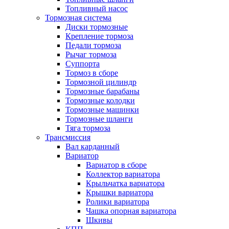
Топливный насос
Тормозная система
Диски тормозные
Крепление тормоза
Педали тормоза
Рычаг тормоза
Суппорта
Тормоз в сборе
Тормозной цилиндр
Тормозные барабаны
Тормозные колодки
Тормозные машинки
Тормозные шланги
Тяга тормоза
Трансмиссия
Вал карданный
Вариатор
Вариатор в сборе
Коллектор вариатора
Крыльчатка вариатора
Крышки вариатора
Ролики вариатора
Чашка опорная вариатора
Шкивы