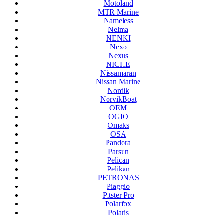
Motoland
MTR Marine
Nameless
Nelma
NENKI
Nexo
Nexus
NICHE
Nissamaran
Nissan Marine
Nordik
NorvikBoat
OEM
OGIO
Omaks
OSA
Pandora
Parsun
Pelican
Pelikan
PETRONAS
Piaggio
Pitster Pro
Polarfox
Polaris