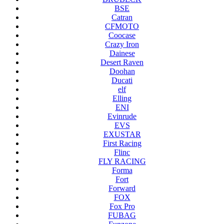
BSE
Catran
CFMOTO
Coocase
Crazy Iron
Dainese
Desert Raven
Doohan
Ducati
elf
Elling
ENI
Evinrude
EVS
EXUSTAR
First Racing
Flinc
FLY RACING
Forma
Fort
Forward
FOX
Fox Pro
FUBAG