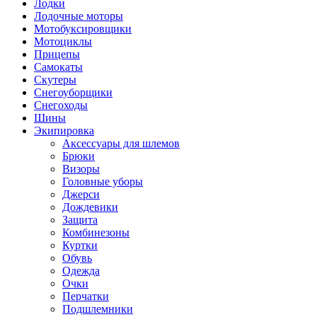
Лодки
Лодочные моторы
Мотобуксировщики
Мотоциклы
Прицепы
Самокаты
Скутеры
Снегоуборщики
Снегоходы
Шины
Экипировка
Аксессуары для шлемов
Брюки
Визоры
Головные уборы
Джерси
Дождевики
Защита
Комбинезоны
Куртки
Обувь
Одежда
Очки
Перчатки
Подшлемники