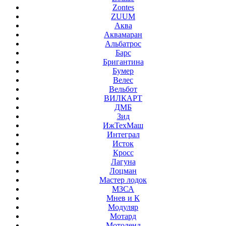
Zontes
ZUUM
Аква
Аквамаран
Альбатрос
Барс
Бригантина
Бумер
Велес
Вельбот
ВИЛКАРТ
ДМБ
Зид
ИжТехМаш
Интеграл
Исток
Кросс
Лагуна
Лоцман
Мастер лодок
МЗСА
Мнев и К
Модуляр
Мотард
Мотоленд