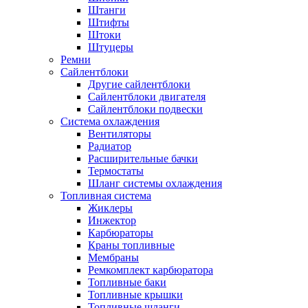
Штанги
Штифты
Штоки
Штуцеры
Ремни
Сайлентблоки
Другие сайлентблоки
Сайлентблоки двигателя
Сайлентблоки подвески
Система охлаждения
Вентиляторы
Радиатор
Расширительные бачки
Термостаты
Шланг системы охлаждения
Топливная система
Жиклеры
Инжектор
Карбюраторы
Краны топливные
Мембраны
Ремкомплект карбюратора
Топливные баки
Топливные крышки
Топливные шланги