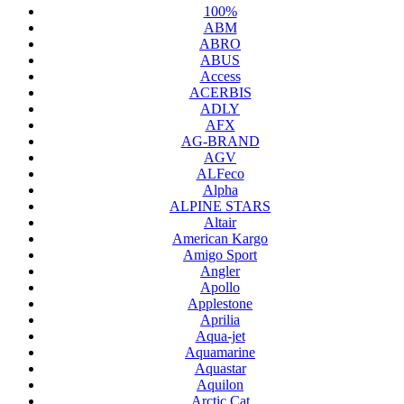
100%
ABM
ABRO
ABUS
Access
ACERBIS
ADLY
AFX
AG-BRAND
AGV
ALFeco
Alpha
ALPINE STARS
Altair
American Kargo
Amigo Sport
Angler
Apollo
Applestone
Aprilia
Aqua-jet
Aquamarine
Aquastar
Aquilon
Arctic Cat