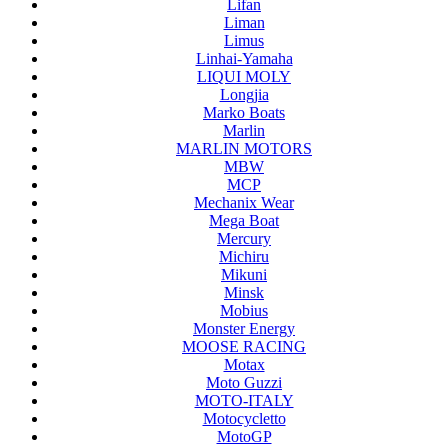
Lifan
Liman
Limus
Linhai-Yamaha
LIQUI MOLY
Longjia
Marko Boats
Marlin
MARLIN MOTORS
MBW
MCP
Mechanix Wear
Mega Boat
Mercury
Michiru
Mikuni
Minsk
Mobius
Monster Energy
MOOSE RACING
Motax
Moto Guzzi
MOTO-ITALY
Motocycletto
MotoGP