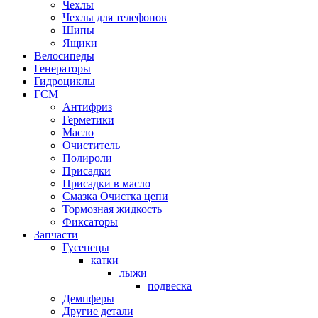
Чехлы
Чехлы для телефонов
Шипы
Ящики
Велосипеды
Генераторы
Гидроциклы
ГСМ
Антифриз
Герметики
Масло
Очиститель
Полироли
Присадки
Присадки в масло
Смазка Очистка цепи
Тормозная жидкость
Фиксаторы
Запчасти
Гусенецы
катки
лыжи
подвеска
Демпферы
Другие детали