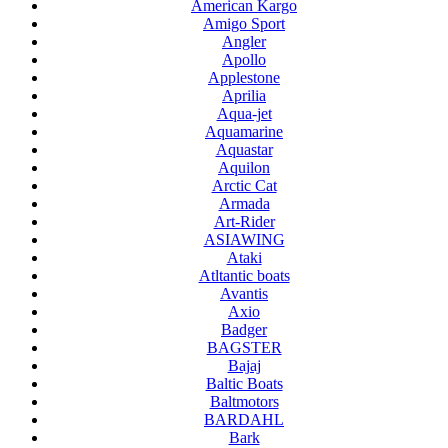
American Kargo
Amigo Sport
Angler
Apollo
Applestone
Aprilia
Aqua-jet
Aquamarine
Aquastar
Aquilon
Arctic Cat
Armada
Art-Rider
ASIAWING
Ataki
Atltantic boats
Avantis
Axio
Badger
BAGSTER
Bajaj
Baltic Boats
Baltmotors
BARDAHL
Bark