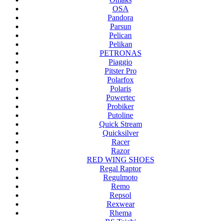
OSA
Pandora
Parsun
Pelican
Pelikan
PETRONAS
Piaggio
Pitster Pro
Polarfox
Polaris
Powertec
Probiker
Putoline
Quick Stream
Quicksilver
Racer
Razor
RED WING SHOES
Regal Raptor
Regulmoto
Remo
Repsol
Rexwear
Rhema