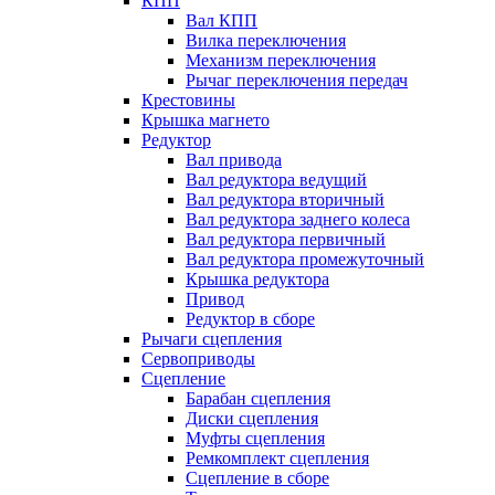
КПП
Вал КПП
Вилка переключения
Механизм переключения
Рычаг переключения передач
Крестовины
Крышка магнето
Редуктор
Вал привода
Вал редуктора ведущий
Вал редуктора вторичный
Вал редуктора заднего колеса
Вал редуктора первичный
Вал редуктора промежуточный
Крышка редуктора
Привод
Редуктор в сборе
Рычаги сцепления
Сервоприводы
Сцепление
Барабан сцепления
Диски сцепления
Муфты сцепления
Ремкомплект сцепления
Сцепление в сборе