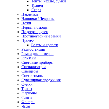
Тенты, чехлы, сумки
Транец
Якоря
Наклейки
Нашивки Шевроны
Ножи
Первая помощь
Подогрев ручек
Противоугонные замки
Прочее
Болты и крепеж
Радиостанции
Рамки для номеров
Рюкзаки
Световые приборы
Сигнализации
Слайдеры
Снегоотвалы
Сувенирная продукция
Сумки
Трапы
Фаркопы
Фляги
Фонари
Часы