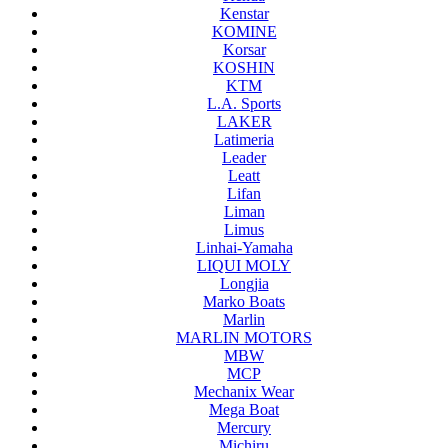
Kenstar
KOMINE
Korsar
KOSHIN
KTM
L.A. Sports
LAKER
Latimeria
Leader
Leatt
Lifan
Liman
Limus
Linhai-Yamaha
LIQUI MOLY
Longjia
Marko Boats
Marlin
MARLIN MOTORS
MBW
MCP
Mechanix Wear
Mega Boat
Mercury
Michiru