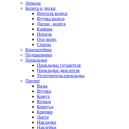
Зеркала
Колеса и диски
Вентиль колеса
Втулка колеса
Диски , колеса
Камеры
Нипель
Оси колес
Спицы
Кронштейны
Подшипники
Прокладки
Прокладки глушителя
Прокладки двигателя
Уплотнитель-прокладка
Прочее
Валы
Втулки
Кожух
Кольца
Корпуса
Крючки
Лента
Накладки
Наклейки