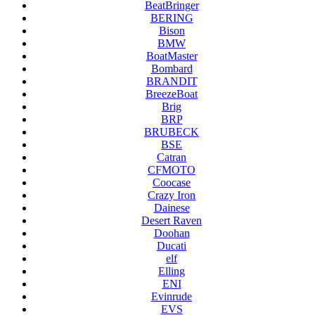
BeatBringer
BERING
Bison
BMW
BoatMaster
Bombard
BRANDIT
BreezeBoat
Brig
BRP
BRUBECK
BSE
Catran
CFMOTO
Coocase
Crazy Iron
Dainese
Desert Raven
Doohan
Ducati
elf
Elling
ENI
Evinrude
EVS