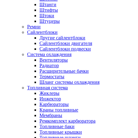
Штанги
Штифты
Штоки
Штуцеры
Ремни
Сайлентблоки
Другие сайлентблоки
Сайлентблоки двигателя
Сайлентблоки подвески
Система охлаждения
Вентиляторы
Радиатор
Расширительные бачки
Термостаты
Шланг системы охлаждения
Топливная система
Жиклеры
Инжектор
Карбюраторы
Краны топливные
Мембраны
Ремкомплект карбюратора
Топливные баки
Топливные крышки
Топливные шланги