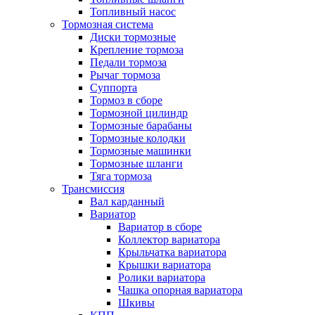
Топливный насос
Тормозная система
Диски тормозные
Крепление тормоза
Педали тормоза
Рычаг тормоза
Суппорта
Тормоз в сборе
Тормозной цилиндр
Тормозные барабаны
Тормозные колодки
Тормозные машинки
Тормозные шланги
Тяга тормоза
Трансмиссия
Вал карданный
Вариатор
Вариатор в сборе
Коллектор вариатора
Крыльчатка вариатора
Крышки вариатора
Ролики вариатора
Чашка опорная вариатора
Шкивы