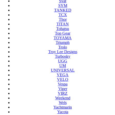
Svat
SYM
TANKED
TCX
Thor
TITAN
Tohatsu
Top Gear
TOYAMA
Triumph
Trolo
Troy Lee Designs
Turbosky
UGG
UM
UNIVERSAL
VEGA
VELO
Vespa
Viper
VIRZ
Weekend
Wels
Yachtmarin
Yacota