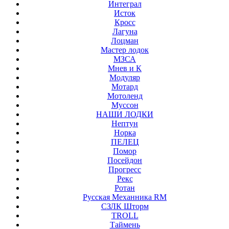
Интеграл
Исток
Кросс
Лагуна
Лоцман
Мастер лодок
МЗСА
Мнев и К
Модуляр
Мотард
Мотоленд
Муссон
НАШИ ЛОДКИ
Нептун
Норка
ПЕЛЕЦ
Помор
Посейдон
Прогресс
Рекс
Ротан
Русская Механника RM
СЗЛК Шторм
ТROLL
Таймень