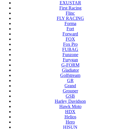
EXUSTAR
First Racing
Flinc
FLY RACING
Forma
Fort
Forward
FOX
Fox Pro
FUBAG
Funzone
Furygan
G-FORM
Gladiator
Golfstream
GR
Grand
Grouper
GSB
Harley Davidson
Hawk Moto
HDX
Helios
Hero
HISUN