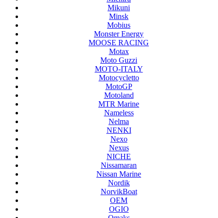
Mikuni
Minsk
Mobius
Monster Energy
MOOSE RACING
Motax
Moto Guzzi
MOTO-ITALY
Motocycletto
MotoGP
Motoland
MTR Marine
Nameless
Nelma
NENKI
Nexo
Nexus
NICHE
Nissamaran
Nissan Marine
Nordik
NorvikBoat
OEM
OGIO
Omaks