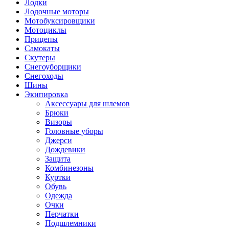
Лодки
Лодочные моторы
Мотобуксировщики
Мотоциклы
Прицепы
Самокаты
Скутеры
Снегоуборщики
Снегоходы
Шины
Экипировка
Аксессуары для шлемов
Брюки
Визоры
Головные уборы
Джерси
Дождевики
Защита
Комбинезоны
Куртки
Обувь
Одежда
Очки
Перчатки
Подшлемники