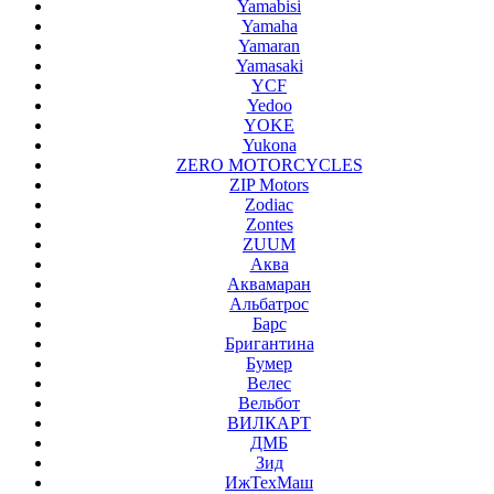
Yamabisi
Yamaha
Yamaran
Yamasaki
YCF
Yedoo
YOKE
Yukona
ZERO MOTORCYCLES
ZIP Motors
Zodiac
Zontes
ZUUM
Аква
Аквамаран
Альбатрос
Барс
Бригантина
Бумер
Велес
Вельбот
ВИЛКАРТ
ДМБ
Зид
ИжТехМаш