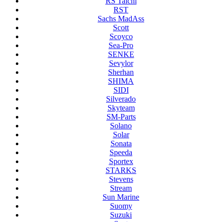
RS Taichi
RST
Sachs MadAss
Scott
Scoyco
Sea-Pro
SENKE
Sevylor
Sherhan
SHIMA
SIDI
Silverado
Skyteam
SM-Parts
Solano
Solar
Sonata
Speeda
Sportex
STARKS
Stevens
Stream
Sun Marine
Suomy
Suzuki