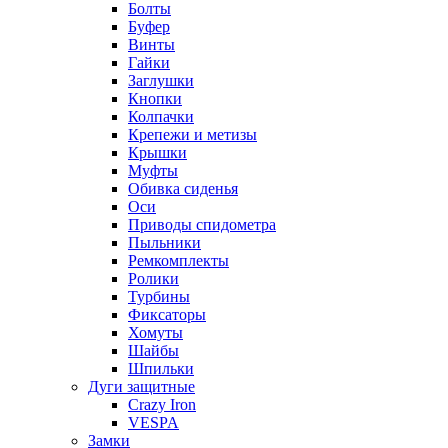
Болты
Буфер
Винты
Гайки
Заглушки
Кнопки
Колпачки
Крепежи и метизы
Крышки
Муфты
Обивка сиденья
Оси
Приводы спидометра
Пыльники
Ремкомплекты
Ролики
Турбины
Фиксаторы
Хомуты
Шайбы
Шпильки
Дуги защитные
Crazy Iron
VESPA
Замки