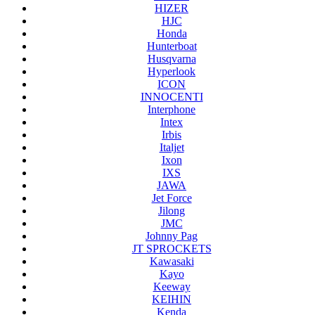
HIZER
HJC
Honda
Hunterboat
Husqvarna
Hyperlook
ICON
INNOCENTI
Interphone
Intex
Irbis
Italjet
Ixon
IXS
JAWA
Jet Force
Jilong
JMC
Johnny Pag
JT SPROCKETS
Kawasaki
Kayo
Keeway
KEIHIN
Kenda