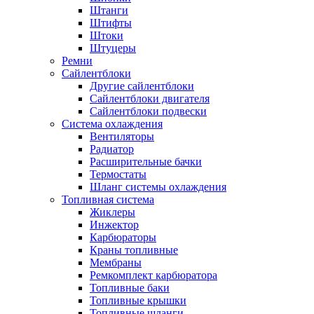
Штанги
Штифты
Штоки
Штуцеры
Ремни
Сайлентблоки
Другие сайлентблоки
Сайлентблоки двигателя
Сайлентблоки подвески
Система охлаждения
Вентиляторы
Радиатор
Расширительные бачки
Термостаты
Шланг системы охлаждения
Топливная система
Жиклеры
Инжектор
Карбюраторы
Краны топливные
Мембраны
Ремкомплект карбюратора
Топливные баки
Топливные крышки
Топливные шланги