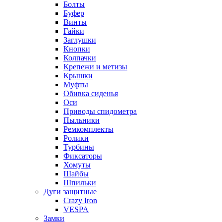
Болты
Буфер
Винты
Гайки
Заглушки
Кнопки
Колпачки
Крепежи и метизы
Крышки
Муфты
Обивка сиденья
Оси
Приводы спидометра
Пыльники
Ремкомплекты
Ролики
Турбины
Фиксаторы
Хомуты
Шайбы
Шпильки
Дуги защитные
Crazy Iron
VESPA
Замки