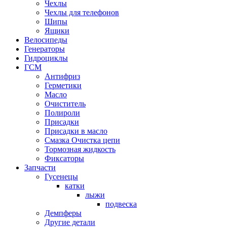
Чехлы
Чехлы для телефонов
Шипы
Ящики
Велосипеды
Генераторы
Гидроциклы
ГСМ
Антифриз
Герметики
Масло
Очиститель
Полироли
Присадки
Присадки в масло
Смазка Очистка цепи
Тормозная жидкость
Фиксаторы
Запчасти
Гусенецы
катки
лыжи
подвеска
Демпферы
Другие детали