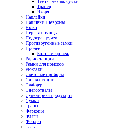
Тенты, чехлы, сумки
Транец
Якоря
Наклейки
Нашивки Шевроны
Ножи
Первая помощь
Подогрев ручек
Противоугонные замки
Прочее
Болты и крепеж
Радиостанции
Рамки для номеров
Рюкзаки
Световые приборы
Сигнализации
Слайдеры
Снегоотвалы
Сувенирная продукция
Сумки
Трапы
Фаркопы
Фляги
Фонари
Часы