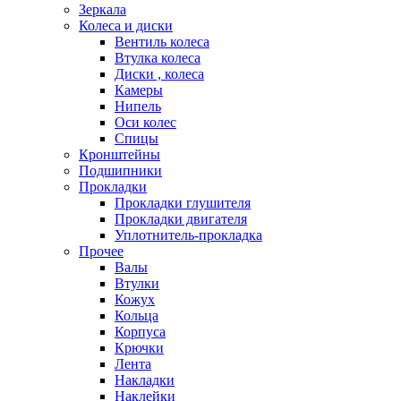
Зеркала
Колеса и диски
Вентиль колеса
Втулка колеса
Диски , колеса
Камеры
Нипель
Оси колес
Спицы
Кронштейны
Подшипники
Прокладки
Прокладки глушителя
Прокладки двигателя
Уплотнитель-прокладка
Прочее
Валы
Втулки
Кожух
Кольца
Корпуса
Крючки
Лента
Накладки
Наклейки