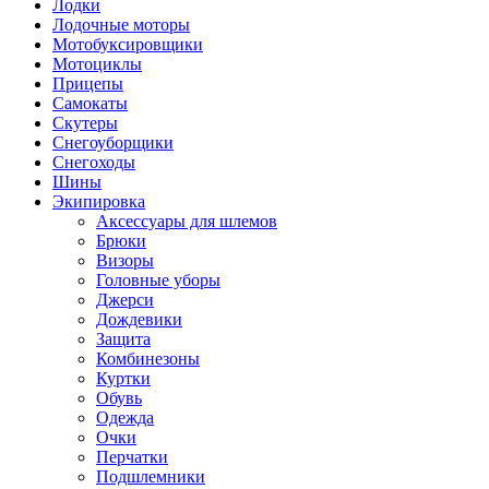
Лодки
Лодочные моторы
Мотобуксировщики
Мотоциклы
Прицепы
Самокаты
Скутеры
Снегоуборщики
Снегоходы
Шины
Экипировка
Аксессуары для шлемов
Брюки
Визоры
Головные уборы
Джерси
Дождевики
Защита
Комбинезоны
Куртки
Обувь
Одежда
Очки
Перчатки
Подшлемники