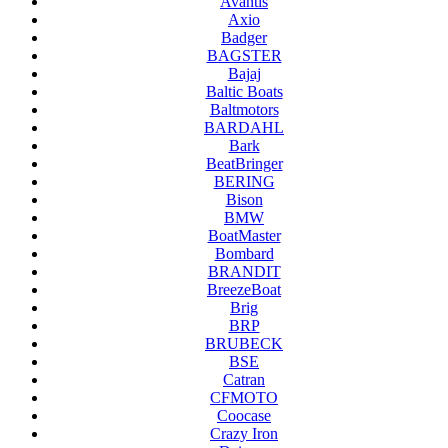
Avantis
Axio
Badger
BAGSTER
Bajaj
Baltic Boats
Baltmotors
BARDAHL
Bark
BeatBringer
BERING
Bison
BMW
BoatMaster
Bombard
BRANDIT
BreezeBoat
Brig
BRP
BRUBECK
BSE
Catran
CFMOTO
Coocase
Crazy Iron