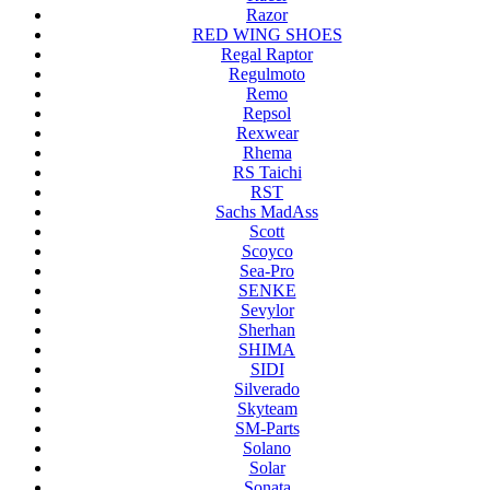
Razor
RED WING SHOES
Regal Raptor
Regulmoto
Remo
Repsol
Rexwear
Rhema
RS Taichi
RST
Sachs MadAss
Scott
Scoyco
Sea-Pro
SENKE
Sevylor
Sherhan
SHIMA
SIDI
Silverado
Skyteam
SM-Parts
Solano
Solar
Sonata