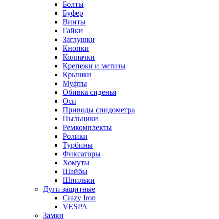
Болты
Буфер
Винты
Гайки
Заглушки
Кнопки
Колпачки
Крепежи и метизы
Крышки
Муфты
Обивка сиденья
Оси
Приводы спидометра
Пыльники
Ремкомплекты
Ролики
Турбины
Фиксаторы
Хомуты
Шайбы
Шпильки
Дуги защитные
Crazy Iron
VESPA
Замки