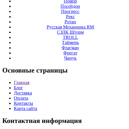
Помор
Посейдон
Прогресс
Рекс
Ротан
Русская Механника RM
СЗЛК Шторм
ТROLL
Таймень
Флагман
Фрегат
Чинук
Основные
страницы
Главная
Блог
Доставка
Оплата
Контакты
Карта сайта
Контактная
информация