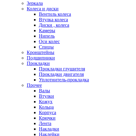
Зеркала
Колеса и диски
Вентиль колеса
Втулка колеса
Диски , колеса
Камеры
Нипель
Оси колес
Спицы
Кронштейны
Подшипники
Прокладки
Прокладки глушителя
Прокладки двигателя
Уплотнитель-прокладка
Прочее
Валы
Втулки
Кожух
Кольца
Корпуса
Крючки
Лента
Накладки
Наклейки