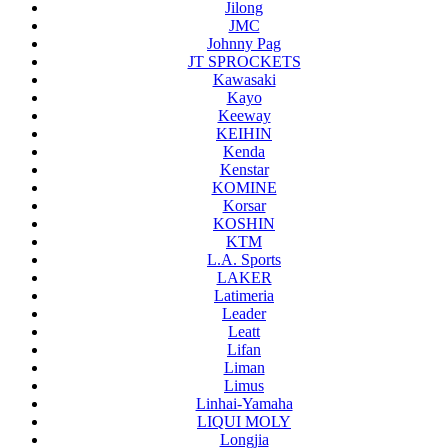
Jilong
JMC
Johnny Pag
JT SPROCKETS
Kawasaki
Kayo
Keeway
KEIHIN
Kenda
Kenstar
KOMINE
Korsar
KOSHIN
KTM
L.A. Sports
LAKER
Latimeria
Leader
Leatt
Lifan
Liman
Limus
Linhai-Yamaha
LIQUI MOLY
Longjia