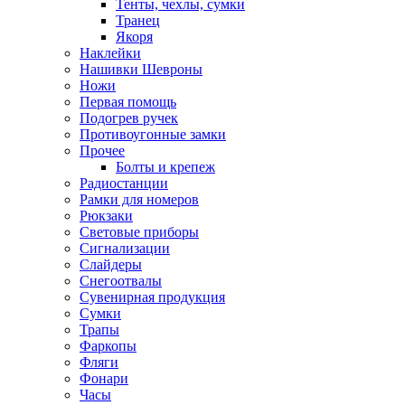
Тенты, чехлы, сумки
Транец
Якоря
Наклейки
Нашивки Шевроны
Ножи
Первая помощь
Подогрев ручек
Противоугонные замки
Прочее
Болты и крепеж
Радиостанции
Рамки для номеров
Рюкзаки
Световые приборы
Сигнализации
Слайдеры
Снегоотвалы
Сувенирная продукция
Сумки
Трапы
Фаркопы
Фляги
Фонари
Часы