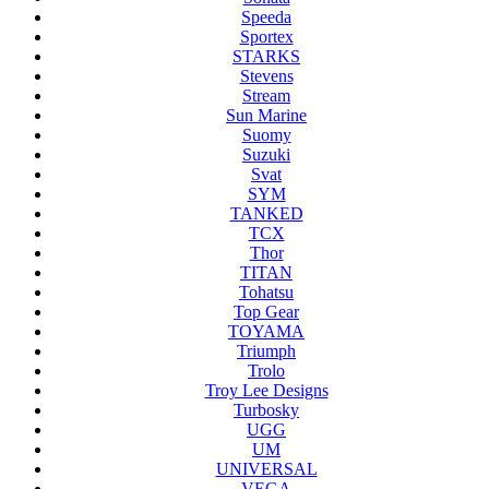
Speeda
Sportex
STARKS
Stevens
Stream
Sun Marine
Suomy
Suzuki
Svat
SYM
TANKED
TCX
Thor
TITAN
Tohatsu
Top Gear
TOYAMA
Triumph
Trolo
Troy Lee Designs
Turbosky
UGG
UM
UNIVERSAL
VEGA