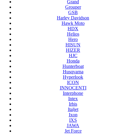
Grand
Grouper
GSB
Harley Davidson
Hawk Moto
HDX
Helios
Hero
HISUN
HIZER
HJC
Honda
Hunterboat
Husqvarna
Hyperlook
ICON
INNOCENTI
Interphone
Intex
Irbis
Italjet
Ixon
IXS
JAWA
Jet Force