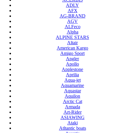
ADLY
AFX
AG-BRAND
AGV
ALFeco
Alpha
ALPINE STARS
Altair
American Kargo
Amigo Sport
Angler
Apollo
Applestone
Aprilia
Aqua-jet
Aquamarine
Aquastar
Aquilon
Arctic Cat
Armada
Art-Rider
ASIAWING
Ataki
Atltantic boats