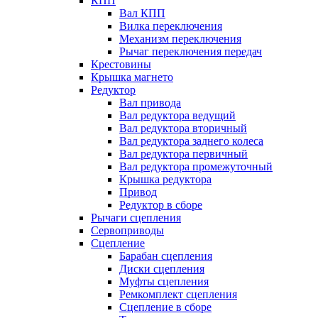
КПП
Вал КПП
Вилка переключения
Механизм переключения
Рычаг переключения передач
Крестовины
Крышка магнето
Редуктор
Вал привода
Вал редуктора ведущий
Вал редуктора вторичный
Вал редуктора заднего колеса
Вал редуктора первичный
Вал редуктора промежуточный
Крышка редуктора
Привод
Редуктор в сборе
Рычаги сцепления
Сервоприводы
Сцепление
Барабан сцепления
Диски сцепления
Муфты сцепления
Ремкомплект сцепления
Сцепление в сборе