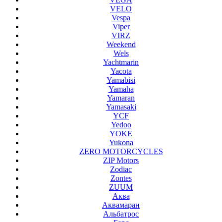
VELO
Vespa
Viper
VIRZ
Weekend
Wels
Yachtmarin
Yacota
Yamabisi
Yamaha
Yamaran
Yamasaki
YCF
Yedoo
YOKE
Yukona
ZERO MOTORCYCLES
ZIP Motors
Zodiac
Zontes
ZUUM
Аква
Аквамаран
Альбатрос