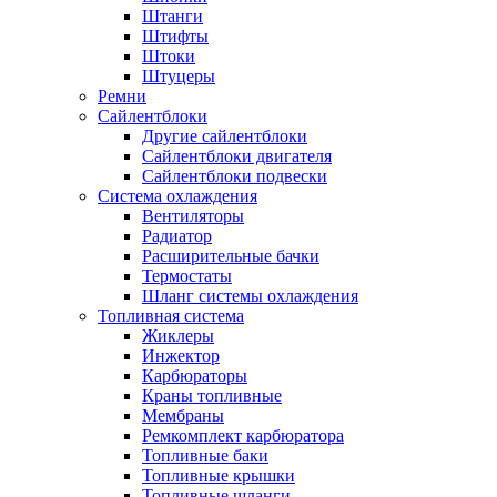
Штанги
Штифты
Штоки
Штуцеры
Ремни
Сайлентблоки
Другие сайлентблоки
Сайлентблоки двигателя
Сайлентблоки подвески
Система охлаждения
Вентиляторы
Радиатор
Расширительные бачки
Термостаты
Шланг системы охлаждения
Топливная система
Жиклеры
Инжектор
Карбюраторы
Краны топливные
Мембраны
Ремкомплект карбюратора
Топливные баки
Топливные крышки
Топливные шланги