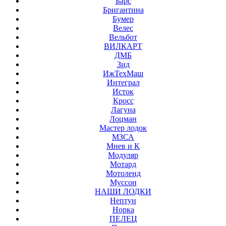
Барс
Бригантина
Бумер
Велес
Вельбот
ВИЛКАРТ
ДМБ
Зид
ИжТехМаш
Интеграл
Исток
Кросс
Лагуна
Лоцман
Мастер лодок
МЗСА
Мнев и К
Модуляр
Мотард
Мотоленд
Муссон
НАШИ ЛОДКИ
Нептун
Норка
ПЕЛЕЦ