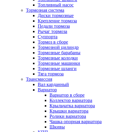
Топливный насос
Тормозная система
Диски тормозные
Крепление тормоза
Педали тормоза
Рычаг тормоза
Суппорта
Тормоз в сборе
Тормозной цилиндр
Тормозные барабаны
Тормозные колодки
Тормозные машинки
Тормозные шланги
Тяга тормоза
Трансмиссия
Вал карданный
Вариатор
Вариатор в сборе
Коллектор вариатора
Крыльчатка вариатора
Крышки вариатора
Ролики вариатора
Чашка опорная вариатора
Шкивы