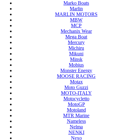
Marko Boats
Marlin
MARLIN MOTORS
MBW
MCP
Mechanix Wear
Mega Boat
Mercury
Michiru
Mikuni
Minsk
Mobius
Monster Energy
MOOSE RACING
Motax
Moto Guzzi
MOTO-ITALY
Motocycletto
MotoGP
Motoland
MTR Marine
Nameless
Nelma
NENKI
Nexo