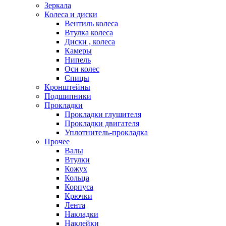
Зеркала
Колеса и диски
Вентиль колеса
Втулка колеса
Диски , колеса
Камеры
Нипель
Оси колес
Спицы
Кронштейны
Подшипники
Прокладки
Прокладки глушителя
Прокладки двигателя
Уплотнитель-прокладка
Прочее
Валы
Втулки
Кожух
Кольца
Корпуса
Крючки
Лента
Накладки
Наклейки