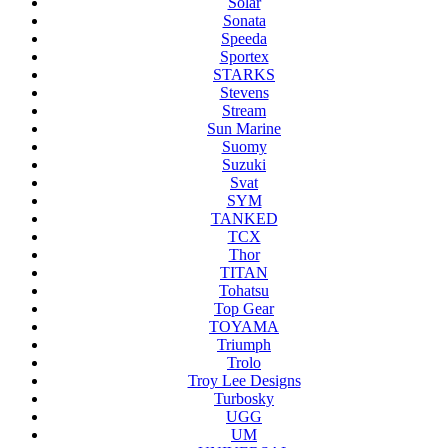
Solar
Sonata
Speeda
Sportex
STARKS
Stevens
Stream
Sun Marine
Suomy
Suzuki
Svat
SYM
TANKED
TCX
Thor
TITAN
Tohatsu
Top Gear
TOYAMA
Triumph
Trolo
Troy Lee Designs
Turbosky
UGG
UM