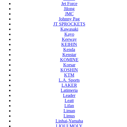
Jet Force
Jilong
JMC
Johnny Pag
JT SPROCKETS
Kawasaki
Kayo
Keeway
KEIHIN
Kenda
Kenstar
KOMINE
Korsar
KOSHIN
KTM
L.A. Sports
LAKER
Latimeria
Leader
Leatt
Lifan
Liman
Limus
Linhai-Yamaha
LIQUI MOLY