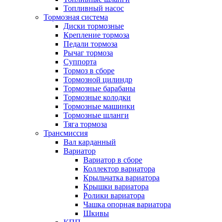
Топливный насос
Тормозная система
Диски тормозные
Крепление тормоза
Педали тормоза
Рычаг тормоза
Суппорта
Тормоз в сборе
Тормозной цилиндр
Тормозные барабаны
Тормозные колодки
Тормозные машинки
Тормозные шланги
Тяга тормоза
Трансмиссия
Вал карданный
Вариатор
Вариатор в сборе
Коллектор вариатора
Крыльчатка вариатора
Крышки вариатора
Ролики вариатора
Чашка опорная вариатора
Шкивы