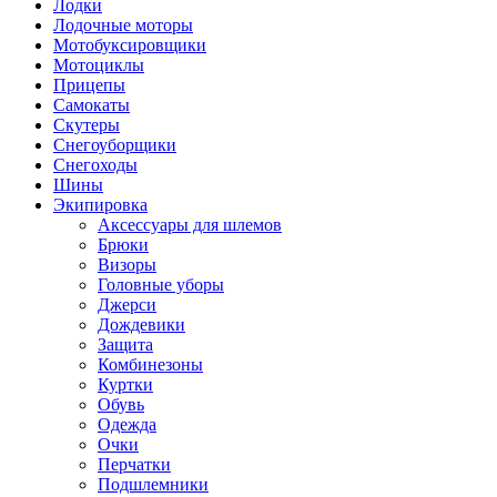
Лодки
Лодочные моторы
Мотобуксировщики
Мотоциклы
Прицепы
Самокаты
Скутеры
Снегоуборщики
Снегоходы
Шины
Экипировка
Аксессуары для шлемов
Брюки
Визоры
Головные уборы
Джерси
Дождевики
Защита
Комбинезоны
Куртки
Обувь
Одежда
Очки
Перчатки
Подшлемники