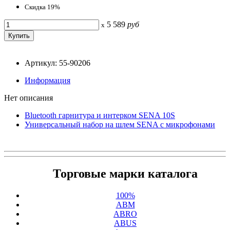
Скидка 19%
5 589
руб
x
Артикул: 55-90206
Информация
Нет описания
Bluetooth гарнитура и интерком SENA 10S
Универсальный набор на шлем SENA с микрофонами
Торговые марки каталога
100%
ABM
ABRO
ABUS