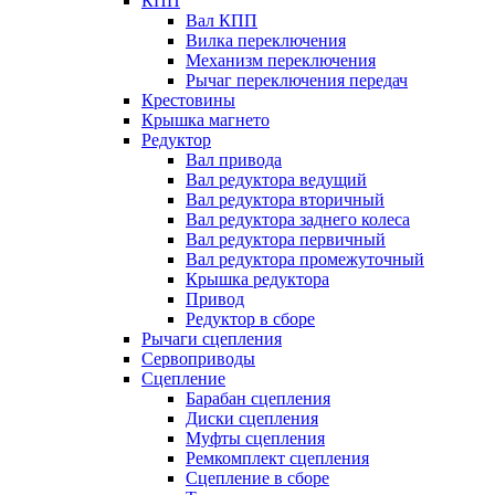
КПП
Вал КПП
Вилка переключения
Механизм переключения
Рычаг переключения передач
Крестовины
Крышка магнето
Редуктор
Вал привода
Вал редуктора ведущий
Вал редуктора вторичный
Вал редуктора заднего колеса
Вал редуктора первичный
Вал редуктора промежуточный
Крышка редуктора
Привод
Редуктор в сборе
Рычаги сцепления
Сервоприводы
Сцепление
Барабан сцепления
Диски сцепления
Муфты сцепления
Ремкомплект сцепления
Сцепление в сборе