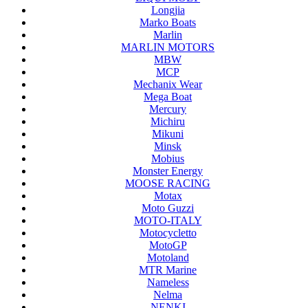
Longjia
Marko Boats
Marlin
MARLIN MOTORS
MBW
MCP
Mechanix Wear
Mega Boat
Mercury
Michiru
Mikuni
Minsk
Mobius
Monster Energy
MOOSE RACING
Motax
Moto Guzzi
MOTO-ITALY
Motocycletto
MotoGP
Motoland
MTR Marine
Nameless
Nelma
NENKI