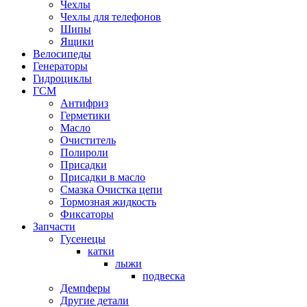
Чехлы
Чехлы для телефонов
Шипы
Ящики
Велосипеды
Генераторы
Гидроциклы
ГСМ
Антифриз
Герметики
Масло
Очиститель
Полироли
Присадки
Присадки в масло
Смазка Очистка цепи
Тормозная жидкость
Фиксаторы
Запчасти
Гусенецы
катки
лыжи
подвеска
Демпферы
Другие детали