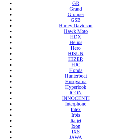
GR
Grand
Grouper
GSB
Harley Davidson
Hawk Moto
HDX
Helios
Hero
HISUN
HIZER
HJC
Honda
Hunterboat
Husqvarna
Hyperlook
ICON
INNOCENTI
Interphone
Intex
Irbis
Italjet
Ixon
IXS
JAWA