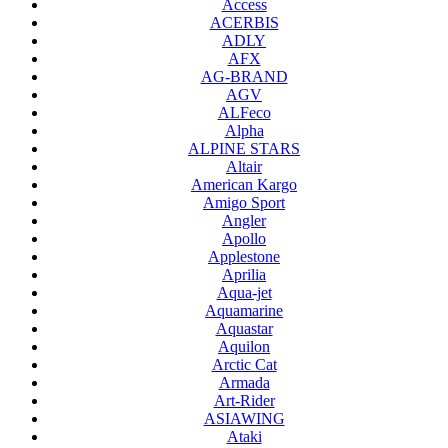
Access
ACERBIS
ADLY
AFX
AG-BRAND
AGV
ALFeco
Alpha
ALPINE STARS
Altair
American Kargo
Amigo Sport
Angler
Apollo
Applestone
Aprilia
Aqua-jet
Aquamarine
Aquastar
Aquilon
Arctic Cat
Armada
Art-Rider
ASIAWING
Ataki