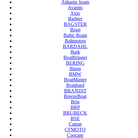
Atltantic boats
Avantis
Axio
Badger
BAGSTER
Bajaj
Baltic Boats
Baltmotors
BARDAHL
Bark
BeatBringer
BERING
Bison
BMW
BoatMaster
Bombard
BRANDIT
BreezeBoat
Brig
BRP
BRUBECK
BSE
Catran
CFMOTO
Coocase