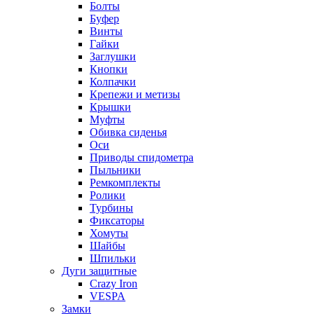
Болты
Буфер
Винты
Гайки
Заглушки
Кнопки
Колпачки
Крепежи и метизы
Крышки
Муфты
Обивка сиденья
Оси
Приводы спидометра
Пыльники
Ремкомплекты
Ролики
Турбины
Фиксаторы
Хомуты
Шайбы
Шпильки
Дуги защитные
Crazy Iron
VESPA
Замки