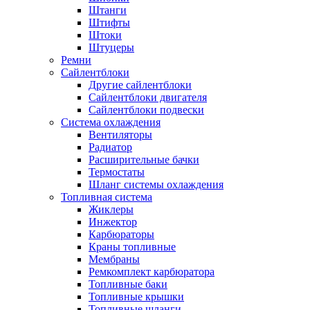
Штанги
Штифты
Штоки
Штуцеры
Ремни
Сайлентблоки
Другие сайлентблоки
Сайлентблоки двигателя
Сайлентблоки подвески
Система охлаждения
Вентиляторы
Радиатор
Расширительные бачки
Термостаты
Шланг системы охлаждения
Топливная система
Жиклеры
Инжектор
Карбюраторы
Краны топливные
Мембраны
Ремкомплект карбюратора
Топливные баки
Топливные крышки
Топливные шланги