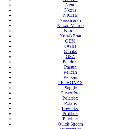
Nexo
Nexus
NICHE
Nissamaran
Nissan Marine
Nordik
NorvikBoat
OEM
OGIO
Omaks
OSA
Pandora
Parsun
Pelican
Pelikan
PETRONAS
Piaggio
Pitster Pro
Polarfox
Polaris
Powertec
Probiker
Putoline
Quick Stream