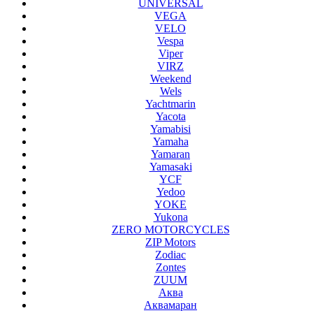
UNIVERSAL
VEGA
VELO
Vespa
Viper
VIRZ
Weekend
Wels
Yachtmarin
Yacota
Yamabisi
Yamaha
Yamaran
Yamasaki
YCF
Yedoo
YOKE
Yukona
ZERO MOTORCYCLES
ZIP Motors
Zodiac
Zontes
ZUUM
Аква
Аквамаран