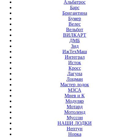
Альбатрос
Барс
Бригантина
Бумер
Велес
Вельбот
ВИЛКАРТ
ДМБ
Зид
ИжТехМаш
Интеграл
Исток
Кросс
Лагуна
Лоцман
Мастер лодок
МЗСА
Мнев и К
Модуляр
Мотард
Мотоленд
Муссон
НАШИ ЛОДКИ
Нептун
Норка