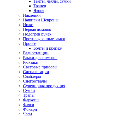
Тенты, чехлы, сумки
Транец
Якоря
Наклейки
Нашивки Шевроны
Ножи
Первая помощь
Подогрев ручек
Противоугонные замки
Прочее
Болты и крепеж
Радиостанции
Рамки для номеров
Рюкзаки
Световые приборы
Сигнализации
Слайдеры
Снегоотвалы
Сувенирная продукция
Сумки
Трапы
Фаркопы
Фляги
Фонари
Часы