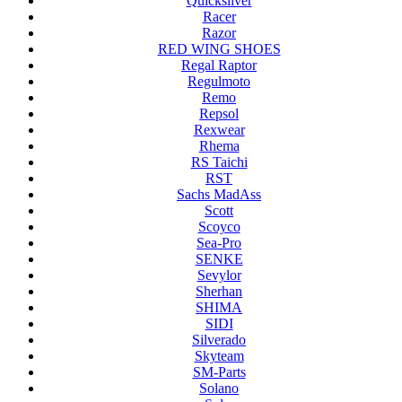
Quicksilver
Racer
Razor
RED WING SHOES
Regal Raptor
Regulmoto
Remo
Repsol
Rexwear
Rhema
RS Taichi
RST
Sachs MadAss
Scott
Scoyco
Sea-Pro
SENKE
Sevylor
Sherhan
SHIMA
SIDI
Silverado
Skyteam
SM-Parts
Solano