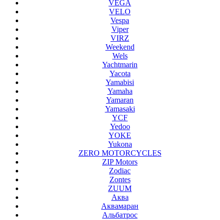
VEGA
VELO
Vespa
Viper
VIRZ
Weekend
Wels
Yachtmarin
Yacota
Yamabisi
Yamaha
Yamaran
Yamasaki
YCF
Yedoo
YOKE
Yukona
ZERO MOTORCYCLES
ZIP Motors
Zodiac
Zontes
ZUUM
Аква
Аквамаран
Альбатрос