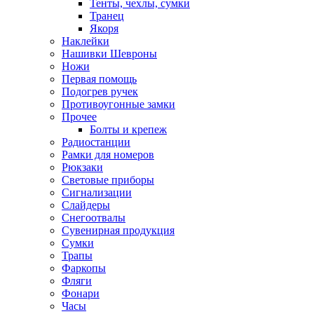
Тенты, чехлы, сумки
Транец
Якоря
Наклейки
Нашивки Шевроны
Ножи
Первая помощь
Подогрев ручек
Противоугонные замки
Прочее
Болты и крепеж
Радиостанции
Рамки для номеров
Рюкзаки
Световые приборы
Сигнализации
Слайдеры
Снегоотвалы
Сувенирная продукция
Сумки
Трапы
Фаркопы
Фляги
Фонари
Часы