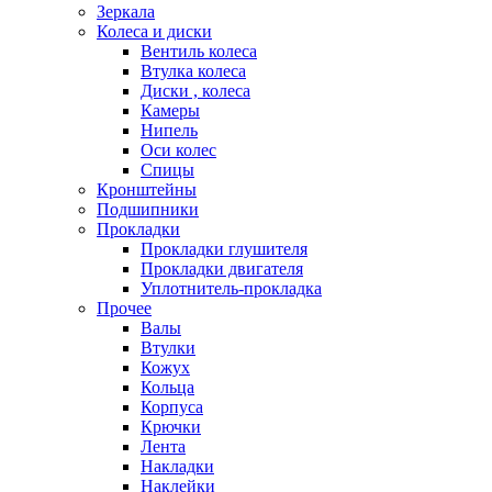
Зеркала
Колеса и диски
Вентиль колеса
Втулка колеса
Диски , колеса
Камеры
Нипель
Оси колес
Спицы
Кронштейны
Подшипники
Прокладки
Прокладки глушителя
Прокладки двигателя
Уплотнитель-прокладка
Прочее
Валы
Втулки
Кожух
Кольца
Корпуса
Крючки
Лента
Накладки
Наклейки