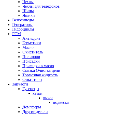
Чехлы
Чехлы для телефонов
Шипы
Ящики
Велосипеды
Генераторы
Гидроциклы
ГСМ
Антифриз
Герметики
Масло
Очиститель
Полироли
Присадки
Присадки в масло
Смазка Очистка цепи
Тормозная жидкость
Фиксаторы
Запчасти
Гусенецы
катки
лыжи
подвеска
Демпферы
Другие детали