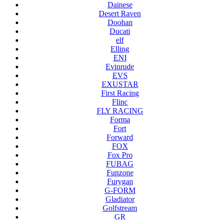
Dainese
Desert Raven
Doohan
Ducati
elf
Elling
ENI
Evinrude
EVS
EXUSTAR
First Racing
Flinc
FLY RACING
Forma
Fort
Forward
FOX
Fox Pro
FUBAG
Funzone
Furygan
G-FORM
Gladiator
Golfstream
GR