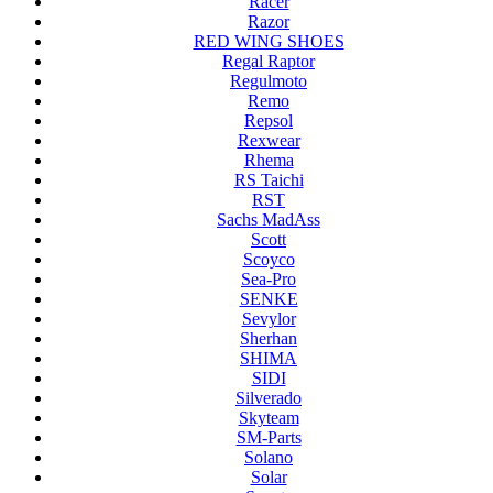
Racer
Razor
RED WING SHOES
Regal Raptor
Regulmoto
Remo
Repsol
Rexwear
Rhema
RS Taichi
RST
Sachs MadAss
Scott
Scoyco
Sea-Pro
SENKE
Sevylor
Sherhan
SHIMA
SIDI
Silverado
Skyteam
SM-Parts
Solano
Solar