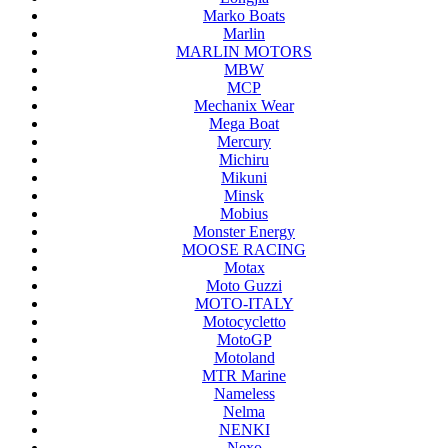
Marko Boats
Marlin
MARLIN MOTORS
MBW
MCP
Mechanix Wear
Mega Boat
Mercury
Michiru
Mikuni
Minsk
Mobius
Monster Energy
MOOSE RACING
Motax
Moto Guzzi
MOTO-ITALY
Motocycletto
MotoGP
Motoland
MTR Marine
Nameless
Nelma
NENKI
Nexo