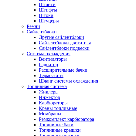
Штанги
Штифты
Штоки
Штуцеры
Ремни
Сайлентблоки
Другие сайлентблоки
Сайлентблоки двигателя
Сайлентблоки подвески
Система охлаждения
Вентиляторы
Радиатор
Расширительные бачки
Термостаты
Шланг системы охлаждения
Топливная система
Жиклеры
Инжектор
Карбюраторы
Краны топливные
Мембраны
Ремкомплект карбюратора
Топливные баки
Топливные крышки
Топливные шланги