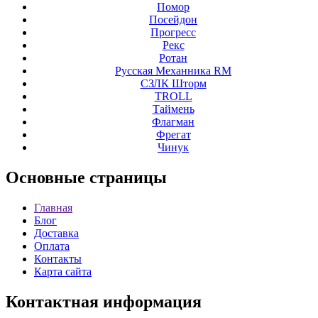
Помор
Посейдон
Прогресс
Рекс
Ротан
Русская Механника RM
СЗЛК Шторм
ТROLL
Таймень
Флагман
Фрегат
Чинук
Основные
страницы
Главная
Блог
Доставка
Оплата
Контакты
Карта сайта
Контактная
информация