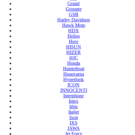
Grand
Grouper
GSB
Harley Davidson
Hawk Moto
HDX
Helios
Hero
HISUN
HIZER
HJC
Honda
Hunterboat
Husqvarna
Hyperlook
ICON
INNOCENTI
Interphone
Intex
Irbis
Italjet
Ixon
IXS
JAWA
Jet Force