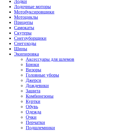
Лодки
Лодочные моторы
Мотобуксировщики
Мотоциклы
Прицепы
Самокаты
Скутеры
Снегоуборщики
Снегоходы
Шины
Экипировка
Аксессуары для шлемов
Брюки
Визоры
Головные уборы
Джерси
Дождевики
Защита
Комбинезоны
Куртки
Обувь
Одежда
Очки
Перчатки
Подшлемники