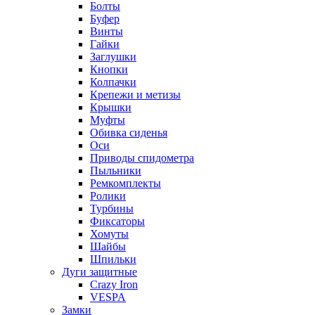
Болты
Буфер
Винты
Гайки
Заглушки
Кнопки
Колпачки
Крепежи и метизы
Крышки
Муфты
Обивка сиденья
Оси
Приводы спидометра
Пыльники
Ремкомплекты
Ролики
Турбины
Фиксаторы
Хомуты
Шайбы
Шпильки
Дуги защитные
Crazy Iron
VESPA
Замки