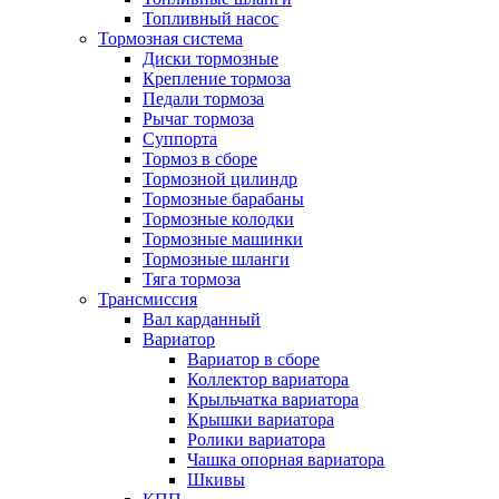
Топливный насос
Тормозная система
Диски тормозные
Крепление тормоза
Педали тормоза
Рычаг тормоза
Суппорта
Тормоз в сборе
Тормозной цилиндр
Тормозные барабаны
Тормозные колодки
Тормозные машинки
Тормозные шланги
Тяга тормоза
Трансмиссия
Вал карданный
Вариатор
Вариатор в сборе
Коллектор вариатора
Крыльчатка вариатора
Крышки вариатора
Ролики вариатора
Чашка опорная вариатора
Шкивы