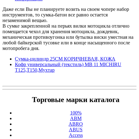
Даже если Вы не планируете возить на своем чопере набор
инструментов, то сумка-батон все равно остается
незаменимой вещью.
В сумке закрепленной на перьях вилки мотоцикла отлично
помещается чехол для хранения мотоцикла, дождевик,
механическая противоугонка или бутылка виски уместная на
любой байкерской тусовке или в конце насыщенного после
мотопробега дня.
Сумка-цилиндр 25СМ КОРИЧНЕВАЯ, КОЖА
Кофр универсальный (текстиль) MB 11 MICHIRU
T125,T150,Мухтар
Торговые марки каталога
100%
ABM
ABRO
ABUS
Access