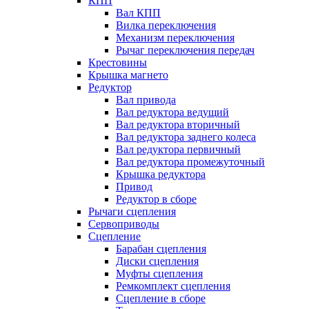
КПП
Вал КПП
Вилка переключения
Механизм переключения
Рычаг переключения передач
Крестовины
Крышка магнето
Редуктор
Вал привода
Вал редуктора ведущий
Вал редуктора вторичный
Вал редуктора заднего колеса
Вал редуктора первичный
Вал редуктора промежуточный
Крышка редуктора
Привод
Редуктор в сборе
Рычаги сцепления
Сервоприводы
Сцепление
Барабан сцепления
Диски сцепления
Муфты сцепления
Ремкомплект сцепления
Сцепление в сборе