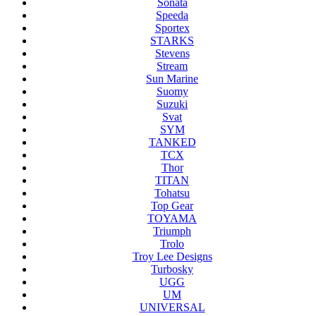
Sonata
Speeda
Sportex
STARKS
Stevens
Stream
Sun Marine
Suomy
Suzuki
Svat
SYM
TANKED
TCX
Thor
TITAN
Tohatsu
Top Gear
TOYAMA
Triumph
Trolo
Troy Lee Designs
Turbosky
UGG
UM
UNIVERSAL