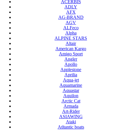
ACERBIS
ADLY
AFX
AG-BRAND
AGV
ALFeco
Alpha
ALPINE STARS
Altair
American Kargo
Amigo Sport
Angler
Apollo
Applestone
Aprilia
Aqua-jet
Aquamarine
Aquastar
Aquilon
Arctic Cat
Armada
Art-Rider
ASIAWING
Ataki
Atltantic boats