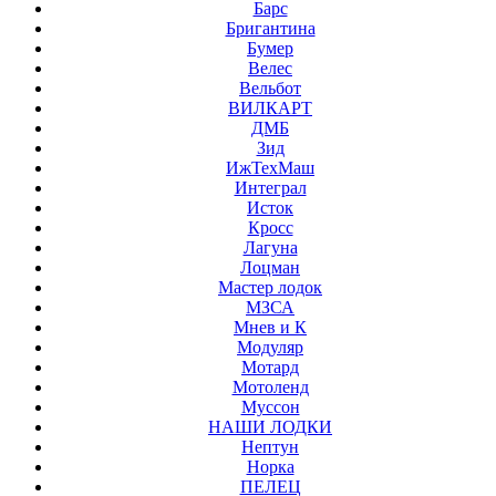
Барс
Бригантина
Бумер
Велес
Вельбот
ВИЛКАРТ
ДМБ
Зид
ИжТехМаш
Интеграл
Исток
Кросс
Лагуна
Лоцман
Мастер лодок
МЗСА
Мнев и К
Модуляр
Мотард
Мотоленд
Муссон
НАШИ ЛОДКИ
Нептун
Норка
ПЕЛЕЦ