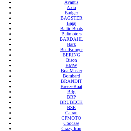
Avantis
Axio
Badger
BAGSTER
Bajaj
Baltic Boats
Baltmotors
BARDAHL
Bark
BeatBringer
BERING
Bison
BMW
BoatMaster
Bombard
BRANDIT
BreezeBoat
Brig
BRP
BRUBECK
BSE
Catran
CFMOTO
Coocase
Crazy Iron