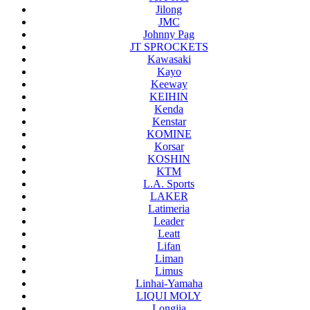
Jilong
JMC
Johnny Pag
JT SPROCKETS
Kawasaki
Kayo
Keeway
KEIHIN
Kenda
Kenstar
KOMINE
Korsar
KOSHIN
KTM
L.A. Sports
LAKER
Latimeria
Leader
Leatt
Lifan
Liman
Limus
Linhai-Yamaha
LIQUI MOLY
Longjia