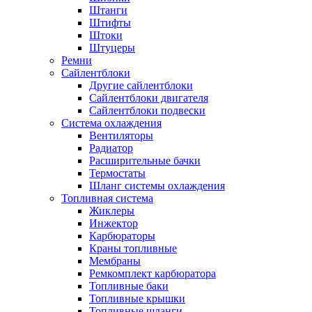
Штанги
Штифты
Штоки
Штуцеры
Ремни
Сайлентблоки
Другие сайлентблоки
Сайлентблоки двигателя
Сайлентблоки подвески
Система охлаждения
Вентиляторы
Радиатор
Расширительные бачки
Термостаты
Шланг системы охлаждения
Топливная система
Жиклеры
Инжектор
Карбюраторы
Краны топливные
Мембраны
Ремкомплект карбюратора
Топливные баки
Топливные крышки
Топливные шланги