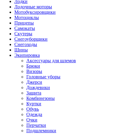
Лодки
Лодочные моторы
Мотобуксировщики
Мотоциклы
Прицепы
Самокаты
Скутеры
Снегоуборщики
Снегоходы
Шины
Экипировка
Аксессуары для шлемов
Брюки
Визоры
Головные уборы
Джерси
Дождевики
Защита
Комбинезоны
Куртки
Обувь
Одежда
Очки
Перчатки
Подшлемники