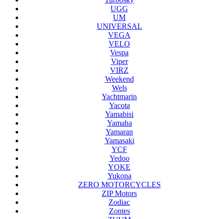
UGG
UM
UNIVERSAL
VEGA
VELO
Vespa
Viper
VIRZ
Weekend
Wels
Yachtmarin
Yacota
Yamabisi
Yamaha
Yamaran
Yamasaki
YCF
Yedoo
YOKE
Yukona
ZERO MOTORCYCLES
ZIP Motors
Zodiac
Zontes