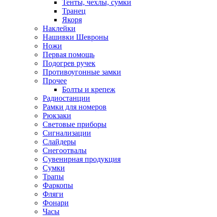
Тенты, чехлы, сумки
Транец
Якоря
Наклейки
Нашивки Шевроны
Ножи
Первая помощь
Подогрев ручек
Противоугонные замки
Прочее
Болты и крепеж
Радиостанции
Рамки для номеров
Рюкзаки
Световые приборы
Сигнализации
Слайдеры
Снегоотвалы
Сувенирная продукция
Сумки
Трапы
Фаркопы
Фляги
Фонари
Часы