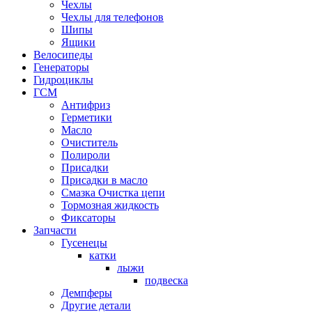
Чехлы
Чехлы для телефонов
Шипы
Ящики
Велосипеды
Генераторы
Гидроциклы
ГСМ
Антифриз
Герметики
Масло
Очиститель
Полироли
Присадки
Присадки в масло
Смазка Очистка цепи
Тормозная жидкость
Фиксаторы
Запчасти
Гусенецы
катки
лыжи
подвеска
Демпферы
Другие детали