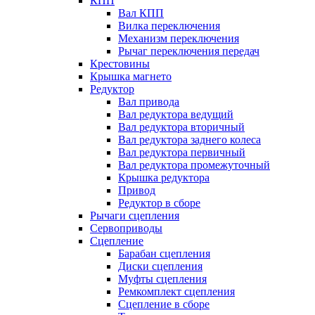
КПП
Вал КПП
Вилка переключения
Механизм переключения
Рычаг переключения передач
Крестовины
Крышка магнето
Редуктор
Вал привода
Вал редуктора ведущий
Вал редуктора вторичный
Вал редуктора заднего колеса
Вал редуктора первичный
Вал редуктора промежуточный
Крышка редуктора
Привод
Редуктор в сборе
Рычаги сцепления
Сервоприводы
Сцепление
Барабан сцепления
Диски сцепления
Муфты сцепления
Ремкомплект сцепления
Сцепление в сборе