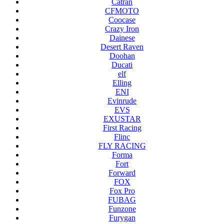
Catran
CFMOTO
Coocase
Crazy Iron
Dainese
Desert Raven
Doohan
Ducati
elf
Elling
ENI
Evinrude
EVS
EXUSTAR
First Racing
Flinc
FLY RACING
Forma
Fort
Forward
FOX
Fox Pro
FUBAG
Funzone
Furygan