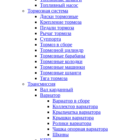
Топливный насос
Тормозная система
Диски тормозные
Крепление тормоза
Педали тормоза
Рычаг тормоза
Суппорта
Тормоз в сборе
Тормозной цилиндр
Тормозные барабаны
Тормозные колодки
Тормозные машинки
Тормозные шланги
Тяга тормоза
Трансмиссия
Вал карданный
Вариатор
Вариатор в сборе
Коллектор вариатора
Крыльчатка вариатора
Крышки вариатора
Ролики вариатора
Чашка опорная вариатора
Шкивы