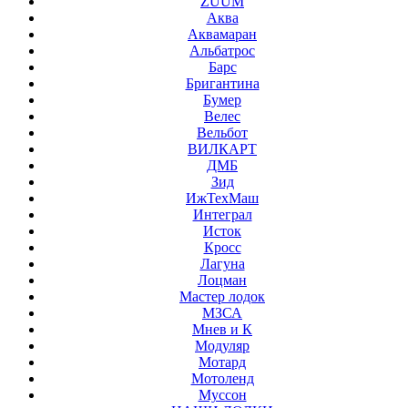
ZUUM
Аква
Аквамаран
Альбатрос
Барс
Бригантина
Бумер
Велес
Вельбот
ВИЛКАРТ
ДМБ
Зид
ИжТехМаш
Интеграл
Исток
Кросс
Лагуна
Лоцман
Мастер лодок
МЗСА
Мнев и К
Модуляр
Мотард
Мотоленд
Муссон