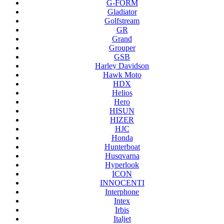
G-FORM
Gladiator
Golfstream
GR
Grand
Grouper
GSB
Harley Davidson
Hawk Moto
HDX
Helios
Hero
HISUN
HIZER
HJC
Honda
Hunterboat
Husqvarna
Hyperlook
ICON
INNOCENTI
Interphone
Intex
Irbis
Italjet