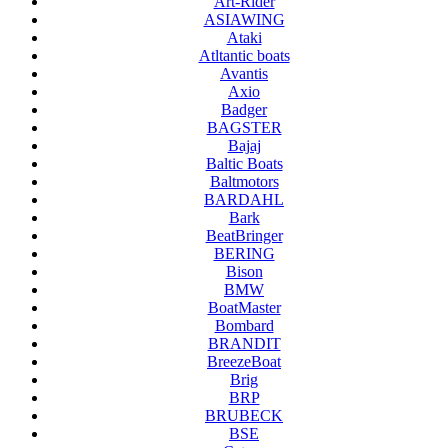
Art-Rider
ASIAWING
Ataki
Atltantic boats
Avantis
Axio
Badger
BAGSTER
Bajaj
Baltic Boats
Baltmotors
BARDAHL
Bark
BeatBringer
BERING
Bison
BMW
BoatMaster
Bombard
BRANDIT
BreezeBoat
Brig
BRP
BRUBECK
BSE