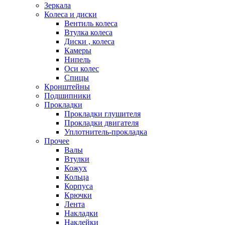
Зеркала
Колеса и диски
Вентиль колеса
Втулка колеса
Диски , колеса
Камеры
Нипель
Оси колес
Спицы
Кронштейны
Подшипники
Прокладки
Прокладки глушителя
Прокладки двигателя
Уплотнитель-прокладка
Прочее
Валы
Втулки
Кожух
Кольца
Корпуса
Крючки
Лента
Накладки
Наклейки