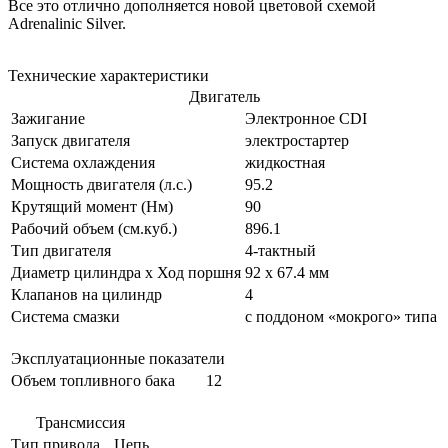
Все это отлично дополняется новой цветовой схемой
Adrenalinic Silver.
Технические характеристики
Двигатель
Зажигание
Электронное CDI
Запуск двигателя
электростартер
Система охлаждения
жидкостная
Мощность двигателя (л.с.)
95.2
Крутящий момент (Нм)
90
Рабочий объем (см.куб.)
896.1
Тип двигателя
4-тактный
Диаметр цилиндра x Ход поршня
92 x 67.4 мм
Клапанов на цилиндр
4
Система смазки
с поддоном «мокрого» типа
Эксплуатационные показатели
Объем топливного бака
12
Трансмиссия
Тип привода
Цепь