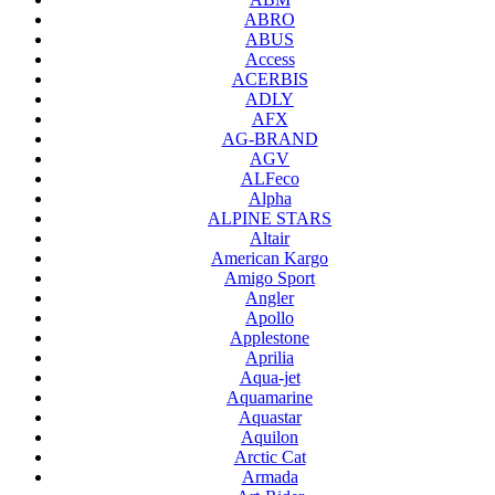
ABRO
ABUS
Access
ACERBIS
ADLY
AFX
AG-BRAND
AGV
ALFeco
Alpha
ALPINE STARS
Altair
American Kargo
Amigo Sport
Angler
Apollo
Applestone
Aprilia
Aqua-jet
Aquamarine
Aquastar
Aquilon
Arctic Cat
Armada