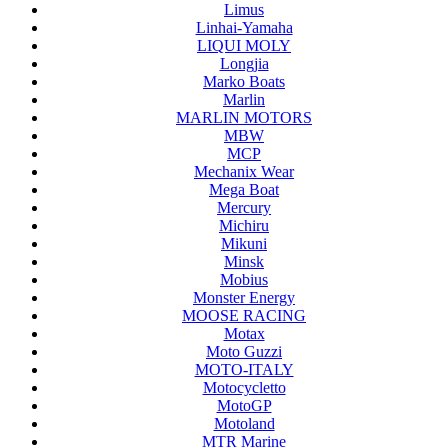
Limus
Linhai-Yamaha
LIQUI MOLY
Longjia
Marko Boats
Marlin
MARLIN MOTORS
MBW
MCP
Mechanix Wear
Mega Boat
Mercury
Michiru
Mikuni
Minsk
Mobius
Monster Energy
MOOSE RACING
Motax
Moto Guzzi
MOTO-ITALY
Motocycletto
MotoGP
Motoland
MTR Marine