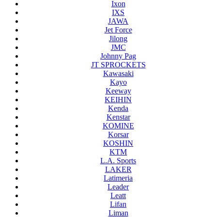
Ixon
IXS
JAWA
Jet Force
Jilong
JMC
Johnny Pag
JT SPROCKETS
Kawasaki
Kayo
Keeway
KEIHIN
Kenda
Kenstar
KOMINE
Korsar
KOSHIN
KTM
L.A. Sports
LAKER
Latimeria
Leader
Leatt
Lifan
Liman