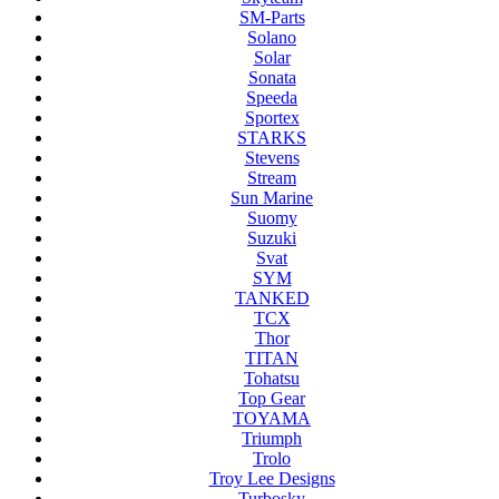
SM-Parts
Solano
Solar
Sonata
Speeda
Sportex
STARKS
Stevens
Stream
Sun Marine
Suomy
Suzuki
Svat
SYM
TANKED
TCX
Thor
TITAN
Tohatsu
Top Gear
TOYAMA
Triumph
Trolo
Troy Lee Designs
Turbosky