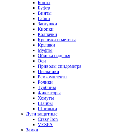
Болты
Буфер
Винты
Гайки
Заглушки
Кнопки
Колпачки
Крепежи и метизы
Крышки
Муфты
Обивка сиденья
Оси
Приводы спидометра
Пыльники
Ремкомплекты
Ролики
Турбины
Фиксаторы
Хомуты
Шайбы
Шпильки
Дуги защитные
Crazy Iron
VESPA
Замки