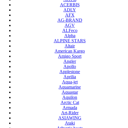
ACERBIS
ADLY
AFX
AG-BRAND
AGV
ALFeco
Alpha
ALPINE STARS
Altair
American Kargo
Amigo Sport
Angler
Apollo
Applestone
Aprilia
Aqua-jet
Aquamarine
Aquastar
Aquilon
Arctic Cat
Armada
Art-Rider
ASIAWING
Ataki