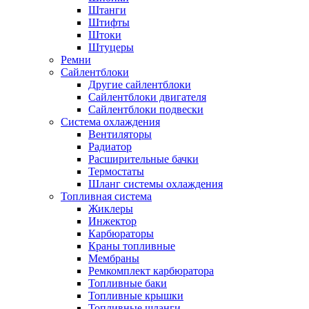
Штанги
Штифты
Штоки
Штуцеры
Ремни
Сайлентблоки
Другие сайлентблоки
Сайлентблоки двигателя
Сайлентблоки подвески
Система охлаждения
Вентиляторы
Радиатор
Расширительные бачки
Термостаты
Шланг системы охлаждения
Топливная система
Жиклеры
Инжектор
Карбюраторы
Краны топливные
Мембраны
Ремкомплект карбюратора
Топливные баки
Топливные крышки
Топливные шланги