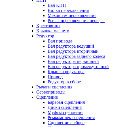
КПП
Вал КПП
Вилка переключения
Механизм переключения
Рычаг переключения передач
Крестовины
Крышка магнето
Редуктор
Вал привода
Вал редуктора ведущий
Вал редуктора вторичный
Вал редуктора заднего колеса
Вал редуктора первичный
Вал редуктора промежуточный
Крышка редуктора
Привод
Редуктор в сборе
Рычаги сцепления
Сервоприводы
Сцепление
Барабан сцепления
Диски сцепления
Муфты сцепления
Ремкомплект сцепления
Сцепление в сборе