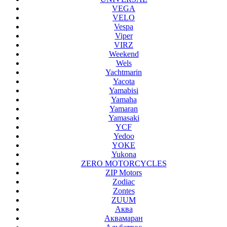
VEGA
VELO
Vespa
Viper
VIRZ
Weekend
Wels
Yachtmarin
Yacota
Yamabisi
Yamaha
Yamaran
Yamasaki
YCF
Yedoo
YOKE
Yukona
ZERO MOTORCYCLES
ZIP Motors
Zodiac
Zontes
ZUUM
Аква
Аквамаран