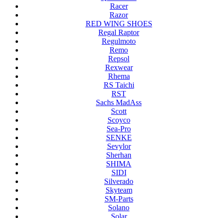
Racer
Razor
RED WING SHOES
Regal Raptor
Regulmoto
Remo
Repsol
Rexwear
Rhema
RS Taichi
RST
Sachs MadAss
Scott
Scoyco
Sea-Pro
SENKE
Sevylor
Sherhan
SHIMA
SIDI
Silverado
Skyteam
SM-Parts
Solano
Solar