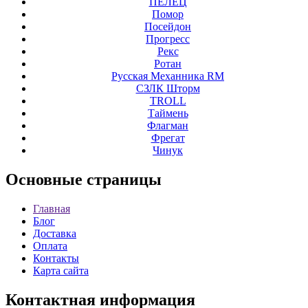
ПЕЛЕЦ
Помор
Посейдон
Прогресс
Рекс
Ротан
Русская Механника RM
СЗЛК Шторм
ТROLL
Таймень
Флагман
Фрегат
Чинук
Основные
страницы
Главная
Блог
Доставка
Оплата
Контакты
Карта сайта
Контактная
информация