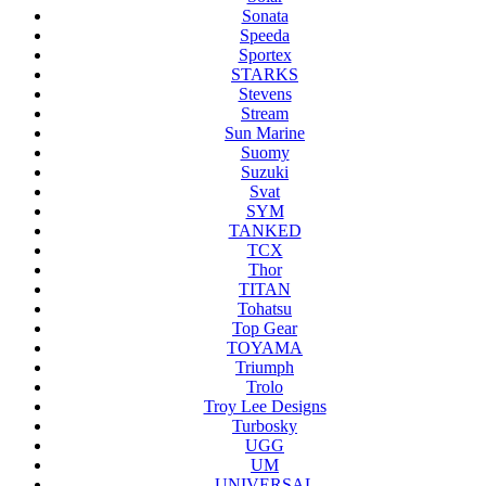
Sonata
Speeda
Sportex
STARKS
Stevens
Stream
Sun Marine
Suomy
Suzuki
Svat
SYM
TANKED
TCX
Thor
TITAN
Tohatsu
Top Gear
TOYAMA
Triumph
Trolo
Troy Lee Designs
Turbosky
UGG
UM
UNIVERSAL