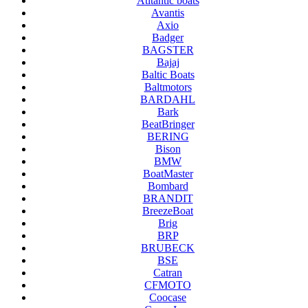
Atltantic boats
Avantis
Axio
Badger
BAGSTER
Bajaj
Baltic Boats
Baltmotors
BARDAHL
Bark
BeatBringer
BERING
Bison
BMW
BoatMaster
Bombard
BRANDIT
BreezeBoat
Brig
BRP
BRUBECK
BSE
Catran
CFMOTO
Coocase