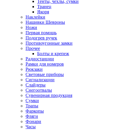
Тенты, чехлы, сумки
Транец
Якоря
Наклейки
Нашивки Шевроны
Ножи
Первая помощь
Подогрев ручек
Противоугонные замки
Прочее
Болты и крепеж
Радиостанции
Рамки для номеров
Рюкзаки
Световые приборы
Сигнализации
Слайдеры
Снегоотвалы
Сувенирная продукция
Сумки
Трапы
Фаркопы
Фляги
Фонари
Часы