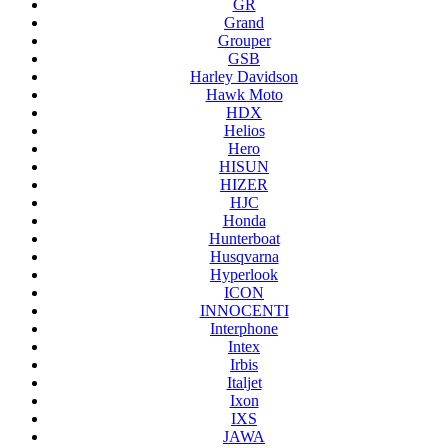
GR
Grand
Grouper
GSB
Harley Davidson
Hawk Moto
HDX
Helios
Hero
HISUN
HIZER
HJC
Honda
Hunterboat
Husqvarna
Hyperlook
ICON
INNOCENTI
Interphone
Intex
Irbis
Italjet
Ixon
IXS
JAWA