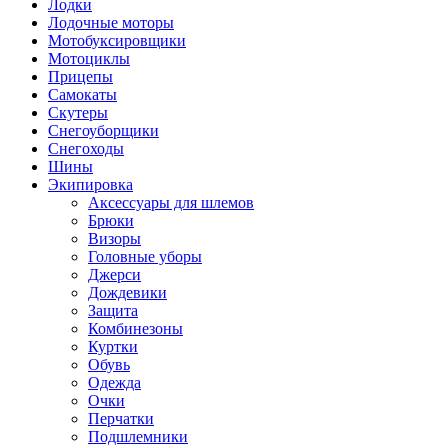
Лодки
Лодочные моторы
Мотобуксировщики
Мотоциклы
Прицепы
Самокаты
Скутеры
Снегоуборщики
Снегоходы
Шины
Экипировка
Аксессуары для шлемов
Брюки
Визоры
Головные уборы
Джерси
Дождевики
Защита
Комбинезоны
Куртки
Обувь
Одежда
Очки
Перчатки
Подшлемники