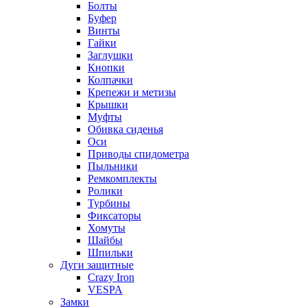
Болты
Буфер
Винты
Гайки
Заглушки
Кнопки
Колпачки
Крепежи и метизы
Крышки
Муфты
Обивка сиденья
Оси
Приводы спидометра
Пыльники
Ремкомплекты
Ролики
Турбины
Фиксаторы
Хомуты
Шайбы
Шпильки
Дуги защитные
Crazy Iron
VESPA
Замки