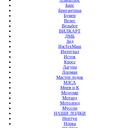
Альбатрос
Барс
Бригантина
Бумер
Велес
Вельбот
ВИЛКАРТ
ДМБ
Зид
ИжТехМаш
Интеграл
Исток
Кросс
Лагуна
Лоцман
Мастер лодок
МЗСА
Мнев и К
Модуляр
Мотард
Мотоленд
Муссон
НАШИ ЛОДКИ
Нептун
Норка