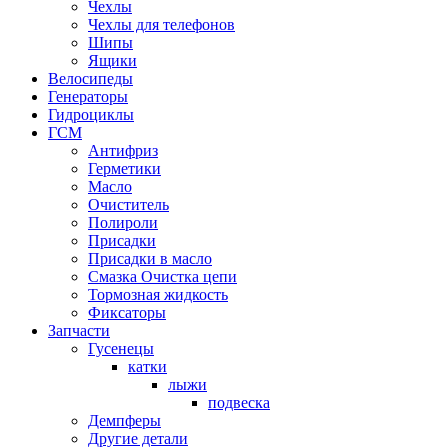
Чехлы
Чехлы для телефонов
Шипы
Ящики
Велосипеды
Генераторы
Гидроциклы
ГСМ
Антифриз
Герметики
Масло
Очиститель
Полироли
Присадки
Присадки в масло
Смазка Очистка цепи
Тормозная жидкость
Фиксаторы
Запчасти
Гусенецы
катки
лыжи
подвеска
Демпферы
Другие детали