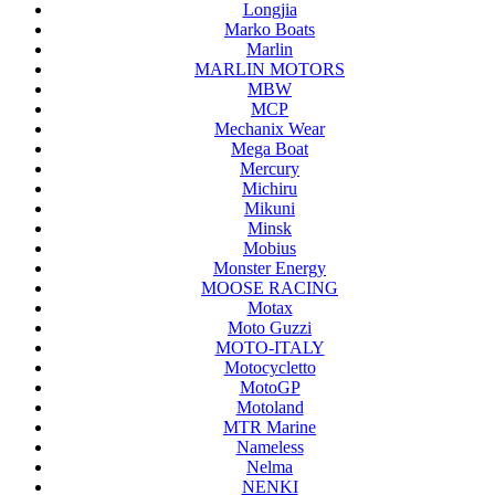
Longjia
Marko Boats
Marlin
MARLIN MOTORS
MBW
MCP
Mechanix Wear
Mega Boat
Mercury
Michiru
Mikuni
Minsk
Mobius
Monster Energy
MOOSE RACING
Motax
Moto Guzzi
MOTO-ITALY
Motocycletto
MotoGP
Motoland
MTR Marine
Nameless
Nelma
NENKI