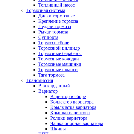
Топливный насос
Тормозная система
Диски тормозные
Крепление тормоза
Педали тормоза
Рычаг тормоза
Суппорта
Тормоз в сборе
Тормозной цилиндр
Тормозные барабаны
Тормозные колодки
Тормозные машинки
Тормозные шланги
Тяга тормоза
Трансмиссия
Вал карданный
Вариатор
Вариатор в сборе
Коллектор вариатора
Крыльчатка вариатора
Крышки вариатора
Ролики вариатора
Чашка опорная вариатора
Шкивы