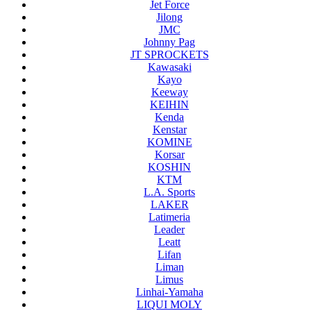
Jet Force
Jilong
JMC
Johnny Pag
JT SPROCKETS
Kawasaki
Kayo
Keeway
KEIHIN
Kenda
Kenstar
KOMINE
Korsar
KOSHIN
KTM
L.A. Sports
LAKER
Latimeria
Leader
Leatt
Lifan
Liman
Limus
Linhai-Yamaha
LIQUI MOLY