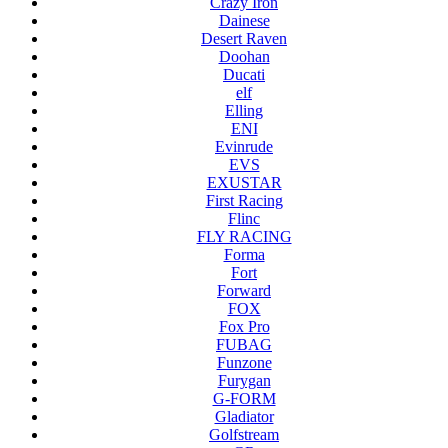
Crazy Iron
Dainese
Desert Raven
Doohan
Ducati
elf
Elling
ENI
Evinrude
EVS
EXUSTAR
First Racing
Flinc
FLY RACING
Forma
Fort
Forward
FOX
Fox Pro
FUBAG
Funzone
Furygan
G-FORM
Gladiator
Golfstream