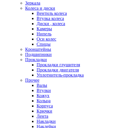
Зеркала
Колеса и диски
Вентиль колеса
Втулка колеса
Диски , колеса
Камеры
Нипель
Оси колес
Спицы
Кронштейны
Подшипники
Прокладки
Прокладки глушителя
Прокладки двигателя
Уплотнитель-прокладка
Прочее
Валы
Втулки
Кожух
Кольца
Корпуса
Крючки
Лента
Накладки
Наклейки