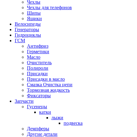
Чехлы
Чехлы для телефонов
Шипы
Ящики
Велосипеды
Генераторы
Гидроциклы
ГСМ
Антифриз
Герметики
Масло
Очиститель
Полироли
Присадки
Присадки в масло
Смазка Очистка цепи
Тормозная жидкость
Фиксаторы
Запчасти
Гусенецы
катки
лыжи
подвеска
Демпферы
Другие детали