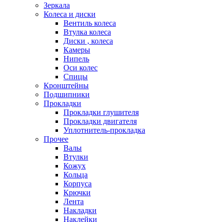
Зеркала
Колеса и диски
Вентиль колеса
Втулка колеса
Диски , колеса
Камеры
Нипель
Оси колес
Спицы
Кронштейны
Подшипники
Прокладки
Прокладки глушителя
Прокладки двигателя
Уплотнитель-прокладка
Прочее
Валы
Втулки
Кожух
Кольца
Корпуса
Крючки
Лента
Накладки
Наклейки