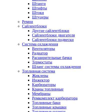
Штанги
Штифты
Штоки
Штуцеры
Ремни
Сайлентблоки
Другие сайлентблоки
Сайлентблоки двигателя
Сайлентблоки подвески
Система охлаждения
Вентиляторы
Радиатор
Расширительные бачки
Термостаты
Шланг системы охлаждения
Топливная система
Жиклеры
Инжектор
Карбюраторы
Краны топливные
Мембраны
Ремкомплект карбюратора
Топливные баки
Топливные крышки
Топливные шланги