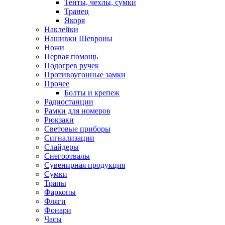
Тенты, чехлы, сумки
Транец
Якоря
Наклейки
Нашивки Шевроны
Ножи
Первая помощь
Подогрев ручек
Противоугонные замки
Прочее
Болты и крепеж
Радиостанции
Рамки для номеров
Рюкзаки
Световые приборы
Сигнализации
Слайдеры
Снегоотвалы
Сувенирная продукция
Сумки
Трапы
Фаркопы
Фляги
Фонари
Часы