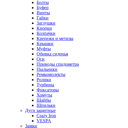
Болты
Буфер
Винты
Гайки
Заглушки
Кнопки
Колпачки
Крепежи и метизы
Крышки
Муфты
Обивка сиденья
Оси
Приводы спидометра
Пыльники
Ремкомплекты
Ролики
Турбины
Фиксаторы
Хомуты
Шайбы
Шпильки
Дуги защитные
Crazy Iron
VESPA
Замки