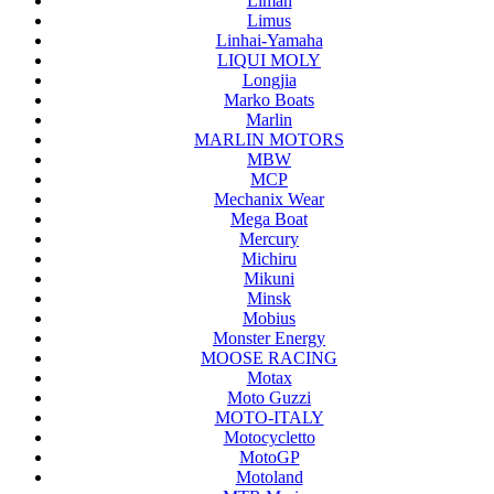
Liman
Limus
Linhai-Yamaha
LIQUI MOLY
Longjia
Marko Boats
Marlin
MARLIN MOTORS
MBW
MCP
Mechanix Wear
Mega Boat
Mercury
Michiru
Mikuni
Minsk
Mobius
Monster Energy
MOOSE RACING
Motax
Moto Guzzi
MOTO-ITALY
Motocycletto
MotoGP
Motoland