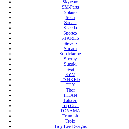
Skyteam
SM-Parts
Solano
Solar
Sonata
Speeda
Sportex
STARKS
Stevens
Stream
Sun Marine
Suomy
Suzuki
Svat
SYM
TANKED
TCX
Thor
TITAN
Tohatsu
Top Gear
TOYAMA
Triumph
Trolo
Troy Lee Designs