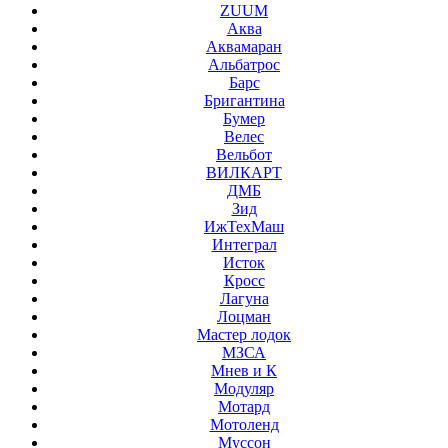
ZUUM
Аква
Аквамаран
Альбатрос
Барс
Бригантина
Бумер
Велес
Вельбот
ВИЛКАРТ
ДМБ
Зид
ИжТехМаш
Интеграл
Исток
Кросс
Лагуна
Лоцман
Мастер лодок
МЗСА
Мнев и К
Модуляр
Мотард
Мотоленд
Муссон