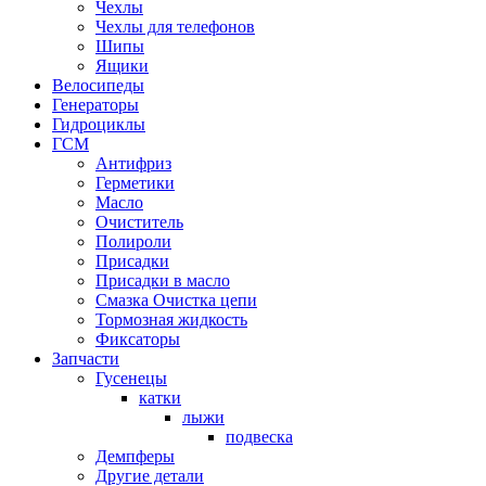
Чехлы
Чехлы для телефонов
Шипы
Ящики
Велосипеды
Генераторы
Гидроциклы
ГСМ
Антифриз
Герметики
Масло
Очиститель
Полироли
Присадки
Присадки в масло
Смазка Очистка цепи
Тормозная жидкость
Фиксаторы
Запчасти
Гусенецы
катки
лыжи
подвеска
Демпферы
Другие детали