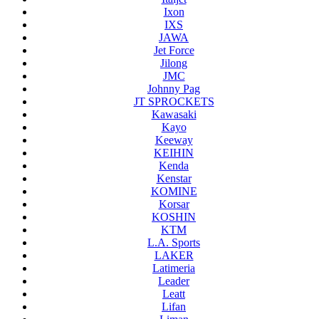
Ixon
IXS
JAWA
Jet Force
Jilong
JMC
Johnny Pag
JT SPROCKETS
Kawasaki
Kayo
Keeway
KEIHIN
Kenda
Kenstar
KOMINE
Korsar
KOSHIN
KTM
L.A. Sports
LAKER
Latimeria
Leader
Leatt
Lifan