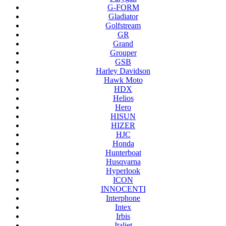
G-FORM
Gladiator
Golfstream
GR
Grand
Grouper
GSB
Harley Davidson
Hawk Moto
HDX
Helios
Hero
HISUN
HIZER
HJC
Honda
Hunterboat
Husqvarna
Hyperlook
ICON
INNOCENTI
Interphone
Intex
Irbis
Italjet