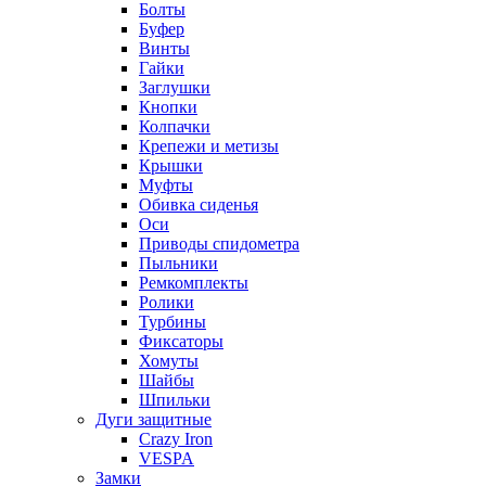
Болты
Буфер
Винты
Гайки
Заглушки
Кнопки
Колпачки
Крепежи и метизы
Крышки
Муфты
Обивка сиденья
Оси
Приводы спидометра
Пыльники
Ремкомплекты
Ролики
Турбины
Фиксаторы
Хомуты
Шайбы
Шпильки
Дуги защитные
Crazy Iron
VESPA
Замки