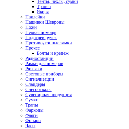
Тенты, чехлы, сумки
Транец
Якоря
Наклейки
Нашивки Шевроны
Ножи
Первая помощь
Подогрев ручек
Противоугонные замки
Прочее
Болты и крепеж
Радиостанции
Рамки для номеров
Рюкзаки
Световые приборы
Сигнализации
Слайдеры
Снегоотвалы
Сувенирная продукция
Сумки
Трапы
Фаркопы
Фляги
Фонари
Часы