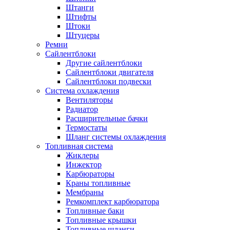
Штанги
Штифты
Штоки
Штуцеры
Ремни
Сайлентблоки
Другие сайлентблоки
Сайлентблоки двигателя
Сайлентблоки подвески
Система охлаждения
Вентиляторы
Радиатор
Расширительные бачки
Термостаты
Шланг системы охлаждения
Топливная система
Жиклеры
Инжектор
Карбюраторы
Краны топливные
Мембраны
Ремкомплект карбюратора
Топливные баки
Топливные крышки
Топливные шланги