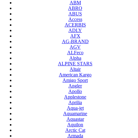
ABM
ABRO
ABUS
Access
ACERBIS
ADLY
AFX
AG-BRAND
AGV
ALFeco
Alpha
ALPINE STARS
Altair
American Kargo
Amigo Sport
Angler
Apollo
Applestone
Aprilia
Aqua-jet
Aquamarine
Aquastar
Aquilon
Arctic Cat
Armada