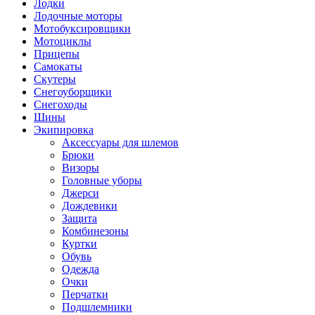
Лодки
Лодочные моторы
Мотобуксировщики
Мотоциклы
Прицепы
Самокаты
Скутеры
Снегоуборщики
Снегоходы
Шины
Экипировка
Аксессуары для шлемов
Брюки
Визоры
Головные уборы
Джерси
Дождевики
Защита
Комбинезоны
Куртки
Обувь
Одежда
Очки
Перчатки
Подшлемники