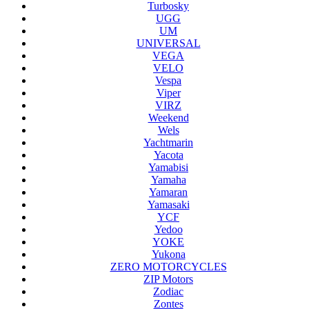
Turbosky
UGG
UM
UNIVERSAL
VEGA
VELO
Vespa
Viper
VIRZ
Weekend
Wels
Yachtmarin
Yacota
Yamabisi
Yamaha
Yamaran
Yamasaki
YCF
Yedoo
YOKE
Yukona
ZERO MOTORCYCLES
ZIP Motors
Zodiac
Zontes