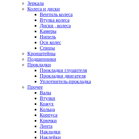
Зеркала
Колеса и диски
Вентиль колеса
Втулка колеса
Диски , колеса
Камеры
Нипель
Оси колес
Спицы
Кронштейны
Подшипники
Прокладки
Прокладки глушителя
Прокладки двигателя
Уплотнитель-прокладка
Прочее
Валы
Втулки
Кожух
Кольца
Корпуса
Крючки
Лента
Накладки
Наклейки