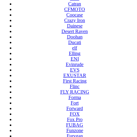
Catran
CFMOTO
Coocase
Crazy Iron
Dainese
Desert Raven
Doohan
Ducati
elf
Elling
ENI
Evinrude
EVS
EXUSTAR
First Racing
Flinc
FLY RACING
Forma
Fort
Forward
FOX
Fox Pro
FUBAG
Funzone
Furygan