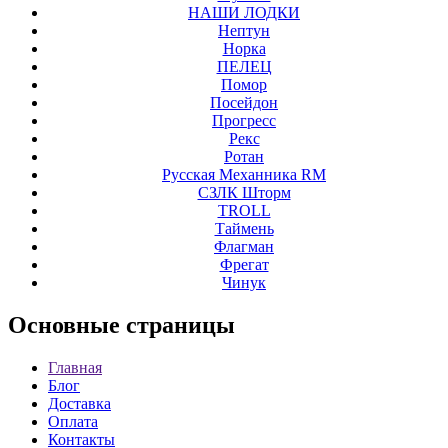
НАШИ ЛОДКИ
Нептун
Норка
ПЕЛЕЦ
Помор
Посейдон
Прогресс
Рекс
Ротан
Русская Механника RM
СЗЛК Шторм
ТROLL
Таймень
Флагман
Фрегат
Чинук
Основные
страницы
Главная
Блог
Доставка
Оплата
Контакты