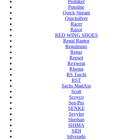
Probiker
Putoline
Quick Stream
Quicksilver
Racer
Razor
RED WING SHOES
Regal Raptor
Regulmoto
Remo
Repsol
Rexwear
Rhema
RS Taichi
RST
Sachs MadAss
Scott
Scoyco
Sea-Pro
SENKE
Sevylor
Sherhan
SHIMA
SIDI
Silverado