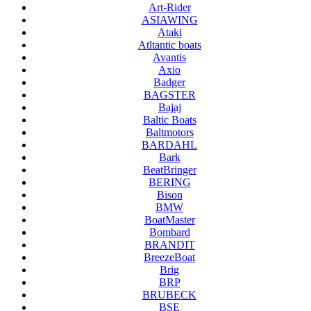
Art-Rider
ASIAWING
Ataki
Atltantic boats
Avantis
Axio
Badger
BAGSTER
Bajaj
Baltic Boats
Baltmotors
BARDAHL
Bark
BeatBringer
BERING
Bison
BMW
BoatMaster
Bombard
BRANDIT
BreezeBoat
Brig
BRP
BRUBECK
BSE