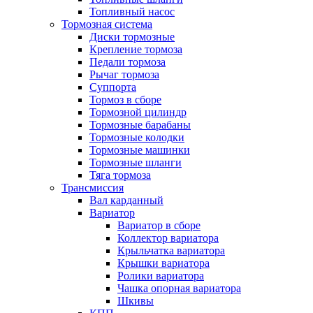
Топливный насос
Тормозная система
Диски тормозные
Крепление тормоза
Педали тормоза
Рычаг тормоза
Суппорта
Тормоз в сборе
Тормозной цилиндр
Тормозные барабаны
Тормозные колодки
Тормозные машинки
Тормозные шланги
Тяга тормоза
Трансмиссия
Вал карданный
Вариатор
Вариатор в сборе
Коллектор вариатора
Крыльчатка вариатора
Крышки вариатора
Ролики вариатора
Чашка опорная вариатора
Шкивы