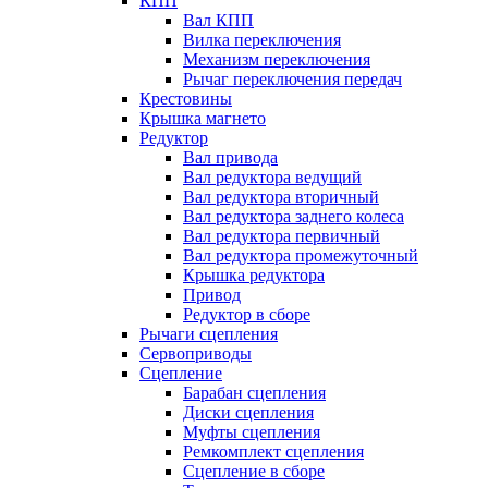
КПП
Вал КПП
Вилка переключения
Механизм переключения
Рычаг переключения передач
Крестовины
Крышка магнето
Редуктор
Вал привода
Вал редуктора ведущий
Вал редуктора вторичный
Вал редуктора заднего колеса
Вал редуктора первичный
Вал редуктора промежуточный
Крышка редуктора
Привод
Редуктор в сборе
Рычаги сцепления
Сервоприводы
Сцепление
Барабан сцепления
Диски сцепления
Муфты сцепления
Ремкомплект сцепления
Сцепление в сборе