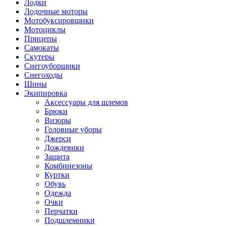
Лодки
Лодочные моторы
Мотобуксировщики
Мотоциклы
Прицепы
Самокаты
Скутеры
Снегоуборщики
Снегоходы
Шины
Экипировка
Аксессуары для шлемов
Брюки
Визоры
Головные уборы
Джерси
Дождевики
Защита
Комбинезоны
Куртки
Обувь
Одежда
Очки
Перчатки
Подшлемники