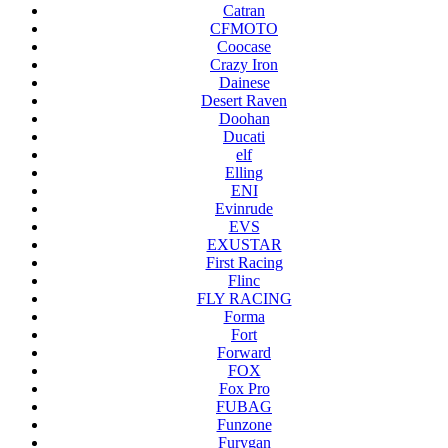
Catran
CFMOTO
Coocase
Crazy Iron
Dainese
Desert Raven
Doohan
Ducati
elf
Elling
ENI
Evinrude
EVS
EXUSTAR
First Racing
Flinc
FLY RACING
Forma
Fort
Forward
FOX
Fox Pro
FUBAG
Funzone
Furygan