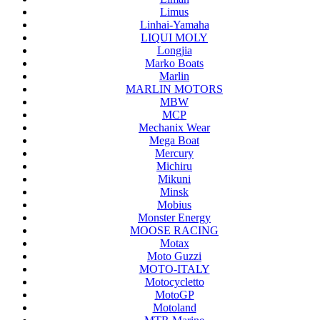
Limus
Linhai-Yamaha
LIQUI MOLY
Longjia
Marko Boats
Marlin
MARLIN MOTORS
MBW
MCP
Mechanix Wear
Mega Boat
Mercury
Michiru
Mikuni
Minsk
Mobius
Monster Energy
MOOSE RACING
Motax
Moto Guzzi
MOTO-ITALY
Motocycletto
MotoGP
Motoland