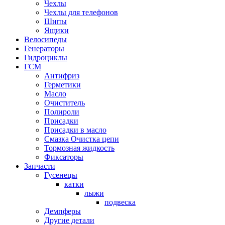
Чехлы
Чехлы для телефонов
Шипы
Ящики
Велосипеды
Генераторы
Гидроциклы
ГСМ
Антифриз
Герметики
Масло
Очиститель
Полироли
Присадки
Присадки в масло
Смазка Очистка цепи
Тормозная жидкость
Фиксаторы
Запчасти
Гусенецы
катки
лыжи
подвеска
Демпферы
Другие детали