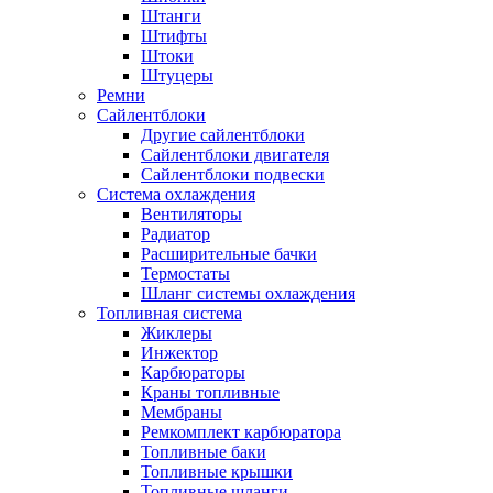
Штанги
Штифты
Штоки
Штуцеры
Ремни
Сайлентблоки
Другие сайлентблоки
Сайлентблоки двигателя
Сайлентблоки подвески
Система охлаждения
Вентиляторы
Радиатор
Расширительные бачки
Термостаты
Шланг системы охлаждения
Топливная система
Жиклеры
Инжектор
Карбюраторы
Краны топливные
Мембраны
Ремкомплект карбюратора
Топливные баки
Топливные крышки
Топливные шланги