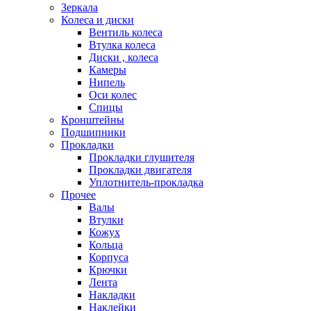
Зеркала
Колеса и диски
Вентиль колеса
Втулка колеса
Диски , колеса
Камеры
Нипель
Оси колес
Спицы
Кронштейны
Подшипники
Прокладки
Прокладки глушителя
Прокладки двигателя
Уплотнитель-прокладка
Прочее
Валы
Втулки
Кожух
Кольца
Корпуса
Крючки
Лента
Накладки
Наклейки