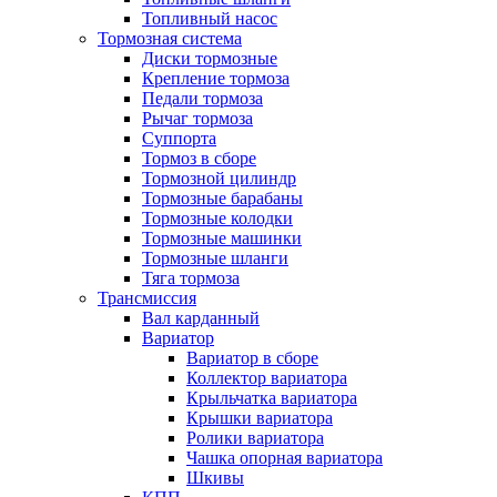
Топливный насос
Тормозная система
Диски тормозные
Крепление тормоза
Педали тормоза
Рычаг тормоза
Суппорта
Тормоз в сборе
Тормозной цилиндр
Тормозные барабаны
Тормозные колодки
Тормозные машинки
Тормозные шланги
Тяга тормоза
Трансмиссия
Вал карданный
Вариатор
Вариатор в сборе
Коллектор вариатора
Крыльчатка вариатора
Крышки вариатора
Ролики вариатора
Чашка опорная вариатора
Шкивы