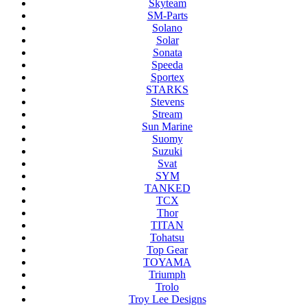
Skyteam
SM-Parts
Solano
Solar
Sonata
Speeda
Sportex
STARKS
Stevens
Stream
Sun Marine
Suomy
Suzuki
Svat
SYM
TANKED
TCX
Thor
TITAN
Tohatsu
Top Gear
TOYAMA
Triumph
Trolo
Troy Lee Designs