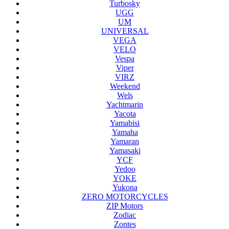
Turbosky
UGG
UM
UNIVERSAL
VEGA
VELO
Vespa
Viper
VIRZ
Weekend
Wels
Yachtmarin
Yacota
Yamabisi
Yamaha
Yamaran
Yamasaki
YCF
Yedoo
YOKE
Yukona
ZERO MOTORCYCLES
ZIP Motors
Zodiac
Zontes