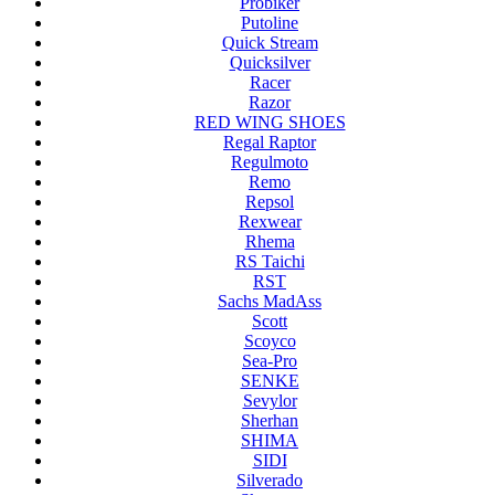
Probiker
Putoline
Quick Stream
Quicksilver
Racer
Razor
RED WING SHOES
Regal Raptor
Regulmoto
Remo
Repsol
Rexwear
Rhema
RS Taichi
RST
Sachs MadAss
Scott
Scoyco
Sea-Pro
SENKE
Sevylor
Sherhan
SHIMA
SIDI
Silverado