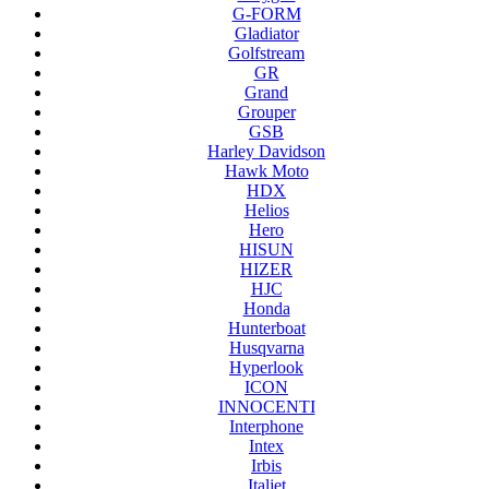
G-FORM
Gladiator
Golfstream
GR
Grand
Grouper
GSB
Harley Davidson
Hawk Moto
HDX
Helios
Hero
HISUN
HIZER
HJC
Honda
Hunterboat
Husqvarna
Hyperlook
ICON
INNOCENTI
Interphone
Intex
Irbis
Italjet