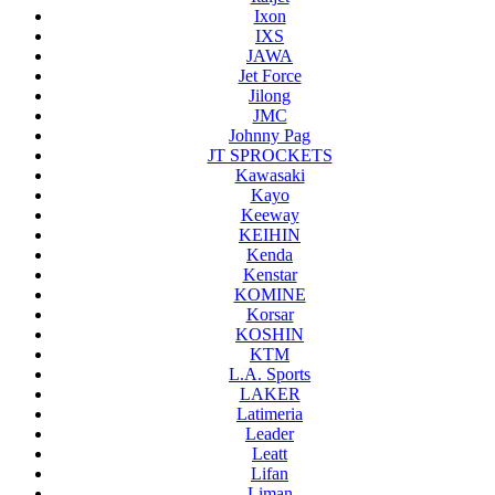
Ixon
IXS
JAWA
Jet Force
Jilong
JMC
Johnny Pag
JT SPROCKETS
Kawasaki
Kayo
Keeway
KEIHIN
Kenda
Kenstar
KOMINE
Korsar
KOSHIN
KTM
L.A. Sports
LAKER
Latimeria
Leader
Leatt
Lifan
Liman