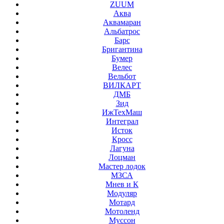
ZUUM
Аква
Аквамаран
Альбатрос
Барс
Бригантина
Бумер
Велес
Вельбот
ВИЛКАРТ
ДМБ
Зид
ИжТехМаш
Интеграл
Исток
Кросс
Лагуна
Лоцман
Мастер лодок
МЗСА
Мнев и К
Модуляр
Мотард
Мотоленд
Муссон