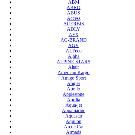
ABM
ABRO
ABUS
Access
ACERBIS
ADLY
AFX
AG-BRAND
AGV
ALFeco
Alpha
ALPINE STARS
Altair
American Kargo
Amigo Sport
Angler
Apollo
Applestone
Aprilia
Aqua-jet
Aquamarine
Aquastar
Aquilon
Arctic Cat
Armada