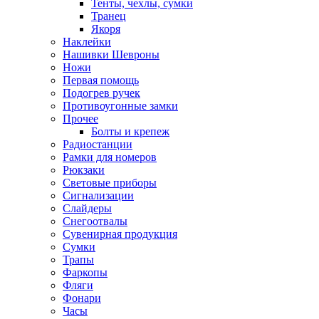
Тенты, чехлы, сумки
Транец
Якоря
Наклейки
Нашивки Шевроны
Ножи
Первая помощь
Подогрев ручек
Противоугонные замки
Прочее
Болты и крепеж
Радиостанции
Рамки для номеров
Рюкзаки
Световые приборы
Сигнализации
Слайдеры
Снегоотвалы
Сувенирная продукция
Сумки
Трапы
Фаркопы
Фляги
Фонари
Часы