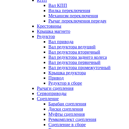
КПП
Вал КПП
Вилка переключения
Механизм переключения
Рычаг переключения передач
Крестовины
Крышка магнето
Редуктор
Вал привода
Вал редуктора ведущий
Вал редуктора вторичный
Вал редуктора заднего колеса
Вал редуктора первичный
Вал редуктора промежуточный
Крышка редуктора
Привод
Редуктор в сборе
Рычаги сцепления
Сервоприводы
Сцепление
Барабан сцепления
Диски сцепления
Муфты сцепления
Ремкомплект сцепления
Сцепление в сборе