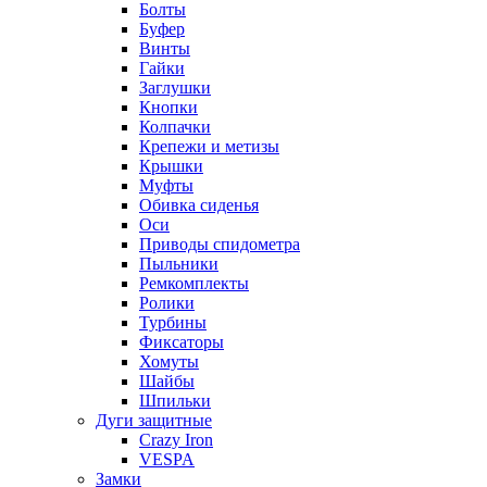
Болты
Буфер
Винты
Гайки
Заглушки
Кнопки
Колпачки
Крепежи и метизы
Крышки
Муфты
Обивка сиденья
Оси
Приводы спидометра
Пыльники
Ремкомплекты
Ролики
Турбины
Фиксаторы
Хомуты
Шайбы
Шпильки
Дуги защитные
Crazy Iron
VESPA
Замки