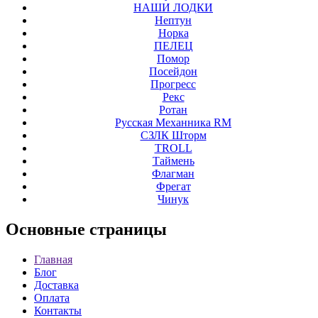
НАШИ ЛОДКИ
Нептун
Норка
ПЕЛЕЦ
Помор
Посейдон
Прогресс
Рекс
Ротан
Русская Механника RM
СЗЛК Шторм
ТROLL
Таймень
Флагман
Фрегат
Чинук
Основные
страницы
Главная
Блог
Доставка
Оплата
Контакты