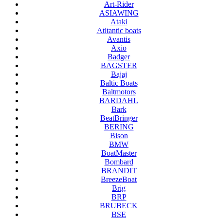
Art-Rider
ASIAWING
Ataki
Atltantic boats
Avantis
Axio
Badger
BAGSTER
Bajaj
Baltic Boats
Baltmotors
BARDAHL
Bark
BeatBringer
BERING
Bison
BMW
BoatMaster
Bombard
BRANDIT
BreezeBoat
Brig
BRP
BRUBECK
BSE