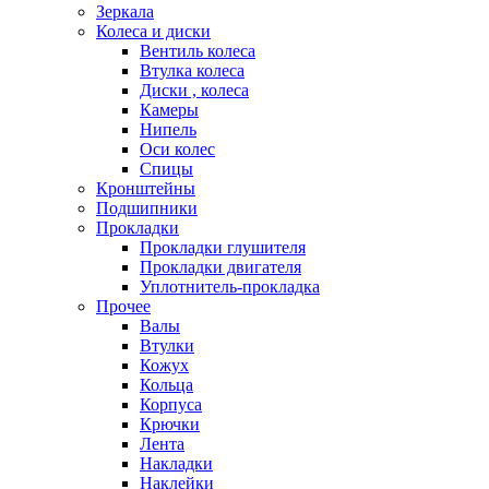
Зеркала
Колеса и диски
Вентиль колеса
Втулка колеса
Диски , колеса
Камеры
Нипель
Оси колес
Спицы
Кронштейны
Подшипники
Прокладки
Прокладки глушителя
Прокладки двигателя
Уплотнитель-прокладка
Прочее
Валы
Втулки
Кожух
Кольца
Корпуса
Крючки
Лента
Накладки
Наклейки