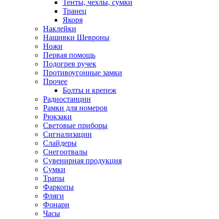
Тенты, чехлы, сумки
Транец
Якоря
Наклейки
Нашивки Шевроны
Ножи
Первая помощь
Подогрев ручек
Противоугонные замки
Прочее
Болты и крепеж
Радиостанции
Рамки для номеров
Рюкзаки
Световые приборы
Сигнализации
Слайдеры
Снегоотвалы
Сувенирная продукция
Сумки
Трапы
Фаркопы
Фляги
Фонари
Часы