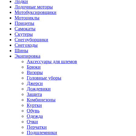
Лодки
Лодочные моторы
Мотобуксировщики
Мотоциклы
Прицепы
Самокаты
Скутеры
Снегоуборщики
Снегоходы
Шины
Экипировка
Аксессуары для шлемов
Брюки
Визоры
Головные уборы
Джерси
Дождевики
Защита
Комбинезоны
Куртки
Обувь
Одежда
Очки
Перчатки
Подшлемники