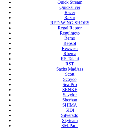
Quick Stream
Quicksilver
Racer
Razor
RED WING SHOES
Regal Raptor
Regulmoto
Remo
Repsol
Rexwear
Rhema
RS Taichi
RST
Sachs MadAss
Scott
Scoyco
Sea-Pro
SENKE
Sevylor
Sherhan
SHIMA
SIDI
Silverado
Skyteam
SM-Parts