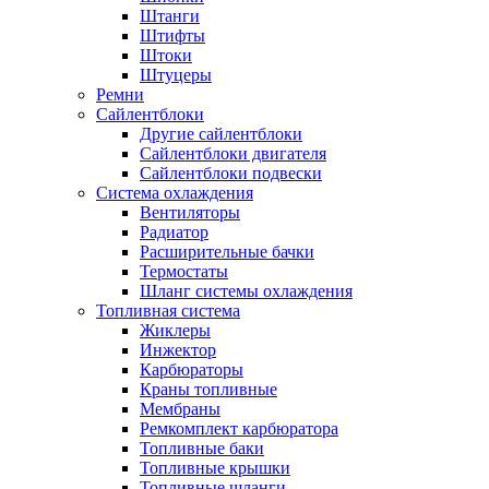
Штанги
Штифты
Штоки
Штуцеры
Ремни
Сайлентблоки
Другие сайлентблоки
Сайлентблоки двигателя
Сайлентблоки подвески
Система охлаждения
Вентиляторы
Радиатор
Расширительные бачки
Термостаты
Шланг системы охлаждения
Топливная система
Жиклеры
Инжектор
Карбюраторы
Краны топливные
Мембраны
Ремкомплект карбюратора
Топливные баки
Топливные крышки
Топливные шланги