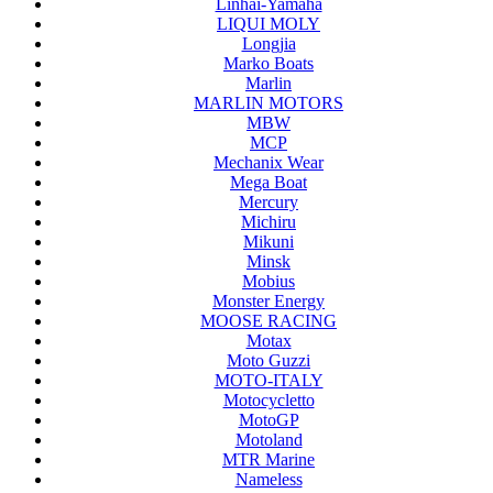
Linhai-Yamaha
LIQUI MOLY
Longjia
Marko Boats
Marlin
MARLIN MOTORS
MBW
MCP
Mechanix Wear
Mega Boat
Mercury
Michiru
Mikuni
Minsk
Mobius
Monster Energy
MOOSE RACING
Motax
Moto Guzzi
MOTO-ITALY
Motocycletto
MotoGP
Motoland
MTR Marine
Nameless