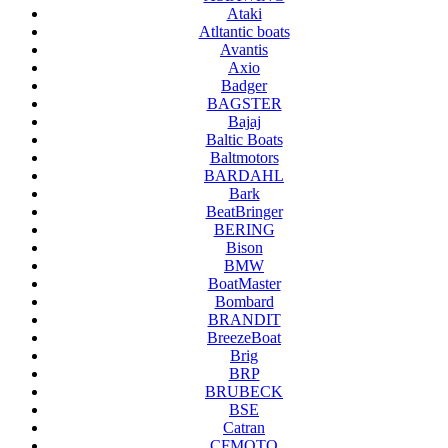
Ataki
Atltantic boats
Avantis
Axio
Badger
BAGSTER
Bajaj
Baltic Boats
Baltmotors
BARDAHL
Bark
BeatBringer
BERING
Bison
BMW
BoatMaster
Bombard
BRANDIT
BreezeBoat
Brig
BRP
BRUBECK
BSE
Catran
CFMOTO