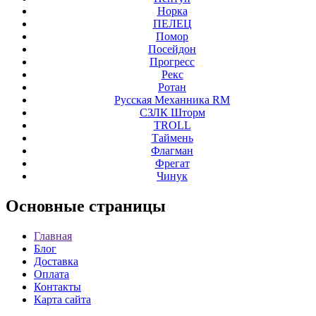
Норка
ПЕЛЕЦ
Помор
Посейдон
Прогресс
Рекс
Ротан
Русская Механника RM
СЗЛК Шторм
ТROLL
Таймень
Флагман
Фрегат
Чинук
Основные
страницы
Главная
Блог
Доставка
Оплата
Контакты
Карта сайта