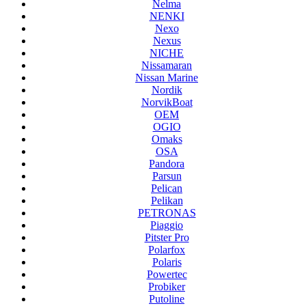
Nelma
NENKI
Nexo
Nexus
NICHE
Nissamaran
Nissan Marine
Nordik
NorvikBoat
OEM
OGIO
Omaks
OSA
Pandora
Parsun
Pelican
Pelikan
PETRONAS
Piaggio
Pitster Pro
Polarfox
Polaris
Powertec
Probiker
Putoline