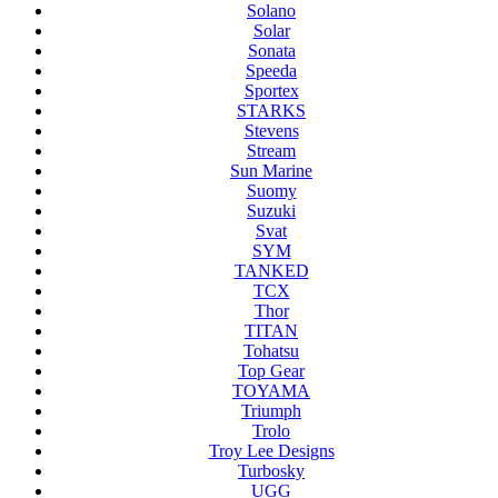
Solano
Solar
Sonata
Speeda
Sportex
STARKS
Stevens
Stream
Sun Marine
Suomy
Suzuki
Svat
SYM
TANKED
TCX
Thor
TITAN
Tohatsu
Top Gear
TOYAMA
Triumph
Trolo
Troy Lee Designs
Turbosky
UGG