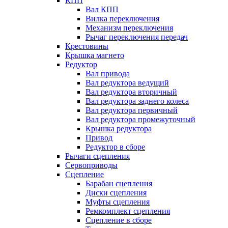
КПП
Вал КПП
Вилка переключения
Механизм переключения
Рычаг переключения передач
Крестовины
Крышка магнето
Редуктор
Вал привода
Вал редуктора ведущий
Вал редуктора вторичный
Вал редуктора заднего колеса
Вал редуктора первичный
Вал редуктора промежуточный
Крышка редуктора
Привод
Редуктор в сборе
Рычаги сцепления
Сервоприводы
Сцепление
Барабан сцепления
Диски сцепления
Муфты сцепления
Ремкомплект сцепления
Сцепление в сборе