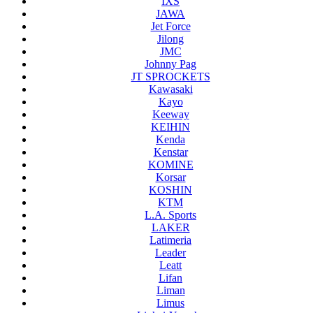
IXS
JAWA
Jet Force
Jilong
JMC
Johnny Pag
JT SPROCKETS
Kawasaki
Kayo
Keeway
KEIHIN
Kenda
Kenstar
KOMINE
Korsar
KOSHIN
KTM
L.A. Sports
LAKER
Latimeria
Leader
Leatt
Lifan
Liman
Limus