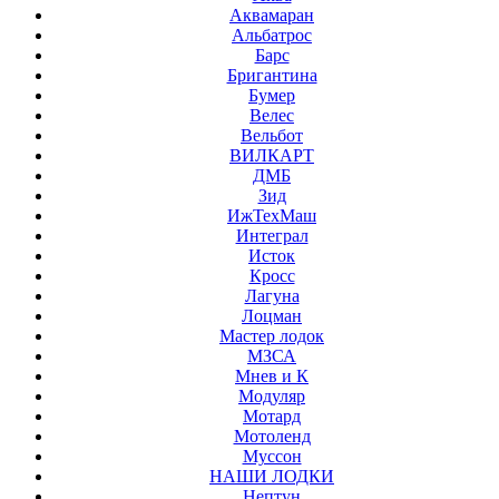
Аквамаран
Альбатрос
Барс
Бригантина
Бумер
Велес
Вельбот
ВИЛКАРТ
ДМБ
Зид
ИжТехМаш
Интеграл
Исток
Кросс
Лагуна
Лоцман
Мастер лодок
МЗСА
Мнев и К
Модуляр
Мотард
Мотоленд
Муссон
НАШИ ЛОДКИ
Нептун