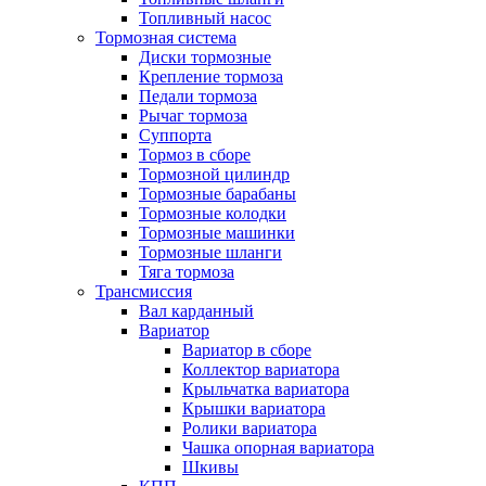
Топливный насос
Тормозная система
Диски тормозные
Крепление тормоза
Педали тормоза
Рычаг тормоза
Суппорта
Тормоз в сборе
Тормозной цилиндр
Тормозные барабаны
Тормозные колодки
Тормозные машинки
Тормозные шланги
Тяга тормоза
Трансмиссия
Вал карданный
Вариатор
Вариатор в сборе
Коллектор вариатора
Крыльчатка вариатора
Крышки вариатора
Ролики вариатора
Чашка опорная вариатора
Шкивы