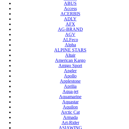
ABUS
Access
ACERBIS
ADLY
AFX
AG-BRAND
AGV
ALFeco
Alpha
ALPINE STARS
Altair
American Kargo
Amigo Sport
Angler
Apollo
Applestone
Aprilia
Aqua-jet
Aquamarine
Aquastar
Aquilon
Arctic Cat
Armada
Art-Rider
ASIAWING