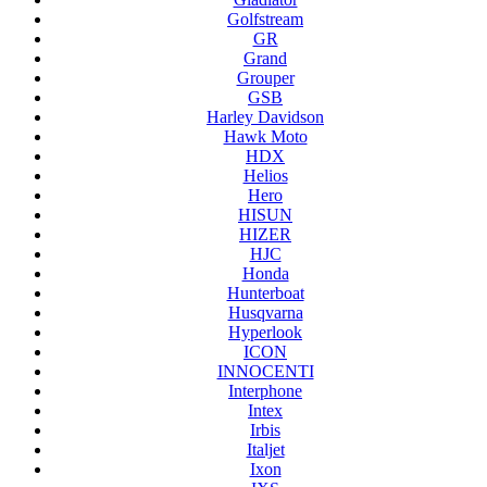
Golfstream
GR
Grand
Grouper
GSB
Harley Davidson
Hawk Moto
HDX
Helios
Hero
HISUN
HIZER
HJC
Honda
Hunterboat
Husqvarna
Hyperlook
ICON
INNOCENTI
Interphone
Intex
Irbis
Italjet
Ixon