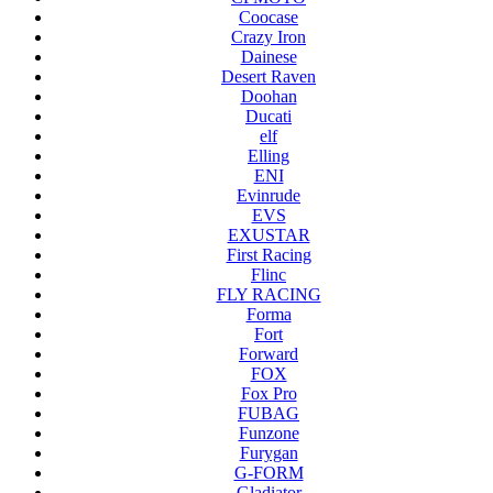
Coocase
Crazy Iron
Dainese
Desert Raven
Doohan
Ducati
elf
Elling
ENI
Evinrude
EVS
EXUSTAR
First Racing
Flinc
FLY RACING
Forma
Fort
Forward
FOX
Fox Pro
FUBAG
Funzone
Furygan
G-FORM
Gladiator