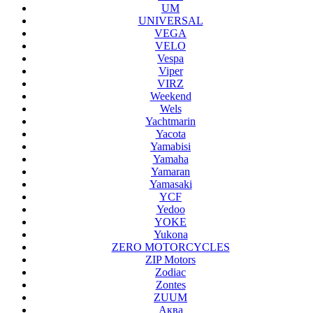
UM
UNIVERSAL
VEGA
VELO
Vespa
Viper
VIRZ
Weekend
Wels
Yachtmarin
Yacota
Yamabisi
Yamaha
Yamaran
Yamasaki
YCF
Yedoo
YOKE
Yukona
ZERO MOTORCYCLES
ZIP Motors
Zodiac
Zontes
ZUUM
Аква