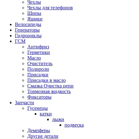
Чехлы
Чехлы для телефонов
Шипы
Ящики
Велосипеды
Генераторы
Гидроциклы
ГСМ
Антифриз
Герметики
Масло
Очиститель
Полироли
Присадки
Присадки в масло
Смазка Очистка цепи
Тормозная жидкость
Фиксаторы
Запчасти
Гусенецы
катки
лыжи
подвеска
Демпферы
Другие детали