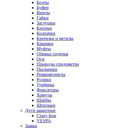
Болты
Буфер
Винты
Гайки
Заглушки
Кнопки
Колпачки
Крепежи и метизы
Крышки
Муфты
Обивка сиденья
Оси
Приводы спидометра
Пыльники
Ремкомплекты
Ролики
Турбины
Фиксаторы
Хомуты
Шайбы
Шпильки
Дуги защитные
Crazy Iron
VESPA
Замки