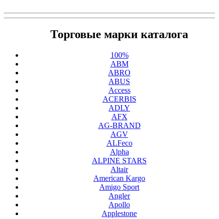
Торговые марки каталога
100%
ABM
ABRO
ABUS
Access
ACERBIS
ADLY
AFX
AG-BRAND
AGV
ALFeco
Alpha
ALPINE STARS
Altair
American Kargo
Amigo Sport
Angler
Apollo
Applestone