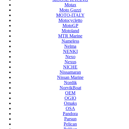
Motax
Moto Guzzi
MOTO-ITALY
Motocycletto
MotoGP
Motoland
MTR Marine
Nameless
Nelma
NENKI
Nexo
Nexus
NICHE
Nissamaran
Nissan Marine
Nordik
NorvikBoat
OEM
OGIO
Omaks
OSA
Pandora
Parsun
Pelican