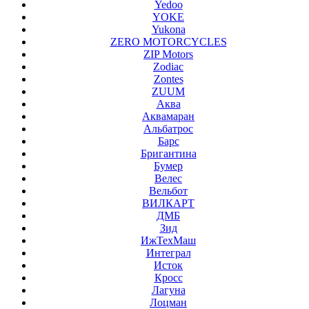
Yedoo
YOKE
Yukona
ZERO MOTORCYCLES
ZIP Motors
Zodiac
Zontes
ZUUM
Аква
Аквамаран
Альбатрос
Барс
Бригантина
Бумер
Велес
Вельбот
ВИЛКАРТ
ДМБ
Зид
ИжТехМаш
Интеграл
Исток
Кросс
Лагуна
Лоцман