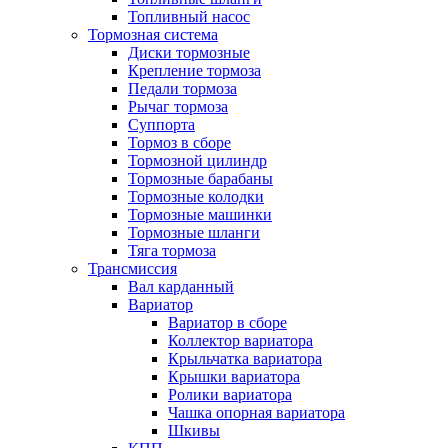
Топливный насос
Тормозная система
Диски тормозные
Крепление тормоза
Педали тормоза
Рычаг тормоза
Суппорта
Тормоз в сборе
Тормозной цилиндр
Тормозные барабаны
Тормозные колодки
Тормозные машинки
Тормозные шланги
Тяга тормоза
Трансмиссия
Вал карданный
Вариатор
Вариатор в сборе
Коллектор вариатора
Крыльчатка вариатора
Крышки вариатора
Ролики вариатора
Чашка опорная вариатора
Шкивы