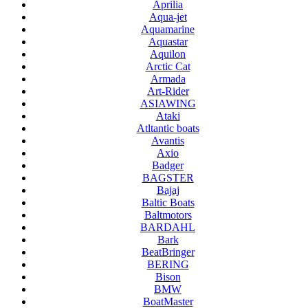
Aprilia
Aqua-jet
Aquamarine
Aquastar
Aquilon
Arctic Cat
Armada
Art-Rider
ASIAWING
Ataki
Atltantic boats
Avantis
Axio
Badger
BAGSTER
Bajaj
Baltic Boats
Baltmotors
BARDAHL
Bark
BeatBringer
BERING
Bison
BMW
BoatMaster