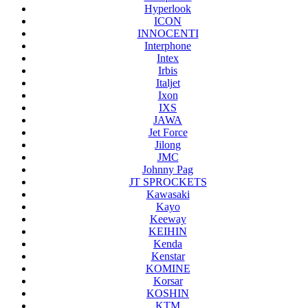
Hyperlook
ICON
INNOCENTI
Interphone
Intex
Irbis
Italjet
Ixon
IXS
JAWA
Jet Force
Jilong
JMC
Johnny Pag
JT SPROCKETS
Kawasaki
Kayo
Keeway
KEIHIN
Kenda
Kenstar
KOMINE
Korsar
KOSHIN
KTM