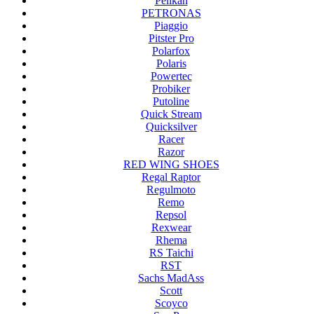
Pelikan
PETRONAS
Piaggio
Pitster Pro
Polarfox
Polaris
Powertec
Probiker
Putoline
Quick Stream
Quicksilver
Racer
Razor
RED WING SHOES
Regal Raptor
Regulmoto
Remo
Repsol
Rexwear
Rhema
RS Taichi
RST
Sachs MadAss
Scott
Scoyco