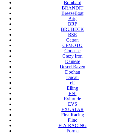
Bombard
BRANDIT
BreezeBoat
Brig
BRP
BRUBECK
BSE
Catran
CFMOTO
Coocase
Crazy Iron
Dainese
Desert Raven
Doohan
Ducati
elf
Elling
ENI
Evinrude
EVS
EXUSTAR
First Racing
Flinc
FLY RACING
Forma