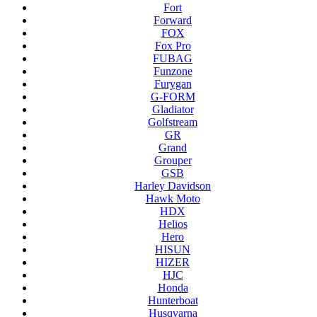
Fort
Forward
FOX
Fox Pro
FUBAG
Funzone
Furygan
G-FORM
Gladiator
Golfstream
GR
Grand
Grouper
GSB
Harley Davidson
Hawk Moto
HDX
Helios
Hero
HISUN
HIZER
HJC
Honda
Hunterboat
Husqvarna