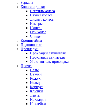
Зеркала
Колеса и диски
Вентиль колеса
Втулка колеса
Диски , колеса
Камеры
Нипель
Оси колес
Спицы
Кронштейны
Подшипники
Прокладки
Прокладки глушителя
Прокладки двигателя
Уплотнитель-прокладка
Прочее
Валы
Втулки
Кожух
Кольца
Корпуса
Крючки
Лента
Накладки
Наклейки