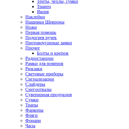
Тенты, чехлы, сумки
Транец
Якоря
Наклейки
Нашивки Шевроны
Ножи
Первая помощь
Подогрев ручек
Противоугонные замки
Прочее
Болты и крепеж
Радиостанции
Рамки для номеров
Рюкзаки
Световые приборы
Сигнализации
Слайдеры
Снегоотвалы
Сувенирная продукция
Сумки
Трапы
Фаркопы
Фляги
Фонари
Часы