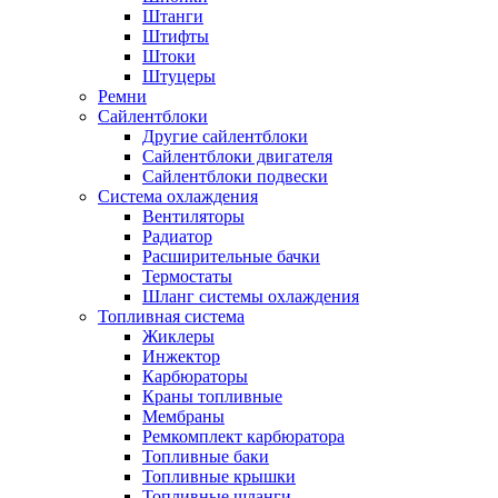
Штанги
Штифты
Штоки
Штуцеры
Ремни
Сайлентблоки
Другие сайлентблоки
Сайлентблоки двигателя
Сайлентблоки подвески
Система охлаждения
Вентиляторы
Радиатор
Расширительные бачки
Термостаты
Шланг системы охлаждения
Топливная система
Жиклеры
Инжектор
Карбюраторы
Краны топливные
Мембраны
Ремкомплект карбюратора
Топливные баки
Топливные крышки
Топливные шланги