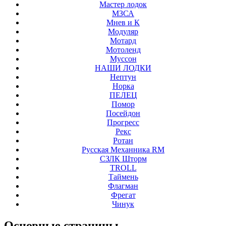
Мастер лодок
МЗСА
Мнев и К
Модуляр
Мотард
Мотоленд
Муссон
НАШИ ЛОДКИ
Нептун
Норка
ПЕЛЕЦ
Помор
Посейдон
Прогресс
Рекс
Ротан
Русская Механника RM
СЗЛК Шторм
ТROLL
Таймень
Флагман
Фрегат
Чинук
Основные
страницы