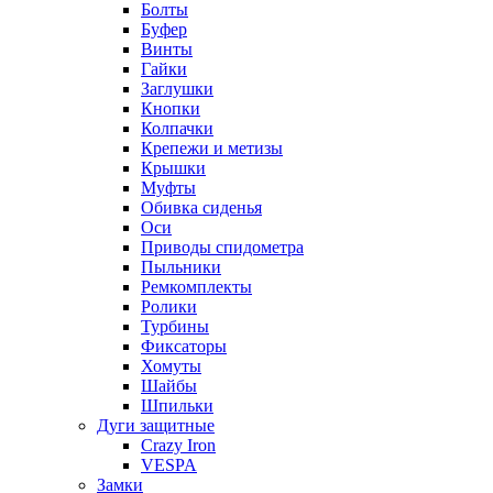
Болты
Буфер
Винты
Гайки
Заглушки
Кнопки
Колпачки
Крепежи и метизы
Крышки
Муфты
Обивка сиденья
Оси
Приводы спидометра
Пыльники
Ремкомплекты
Ролики
Турбины
Фиксаторы
Хомуты
Шайбы
Шпильки
Дуги защитные
Crazy Iron
VESPA
Замки