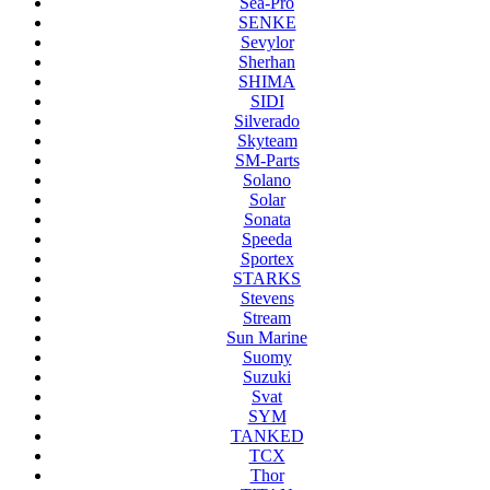
Sea-Pro
SENKE
Sevylor
Sherhan
SHIMA
SIDI
Silverado
Skyteam
SM-Parts
Solano
Solar
Sonata
Speeda
Sportex
STARKS
Stevens
Stream
Sun Marine
Suomy
Suzuki
Svat
SYM
TANKED
TCX
Thor