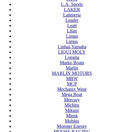
L.A. Sports
LAKER
Latimeria
Leader
Leatt
Lifan
Liman
Limus
Linhai-Yamaha
LIQUI MOLY
Longjia
Marko Boats
Marlin
MARLIN MOTORS
MBW
MCP
Mechanix Wear
Mega Boat
Mercury
Michiru
Mikuni
Minsk
Mobius
Monster Energy
MOOSE RACING