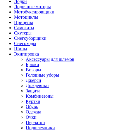
Лодки
Лодочные моторы
Мотобуксировщики
Мотоциклы
Прицепы
Самокаты
Скутеры
Снегоуборщики
Снегоходы
Шины
Экипировка
Аксессуары для шлемов
Брюки
Визоры
Головные уборы
Джерси
Дождевики
Защита
Комбинезоны
Куртки
Обувь
Одежда
Очки
Перчатки
Подшлемники