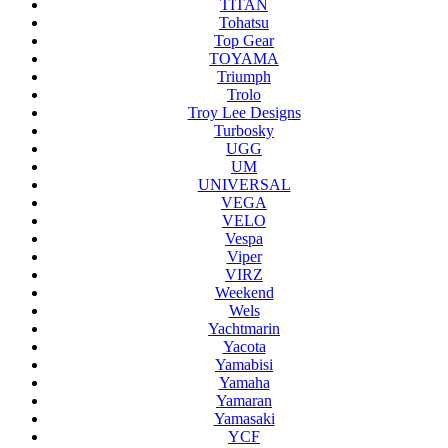
TITAN
Tohatsu
Top Gear
TOYAMA
Triumph
Trolo
Troy Lee Designs
Turbosky
UGG
UM
UNIVERSAL
VEGA
VELO
Vespa
Viper
VIRZ
Weekend
Wels
Yachtmarin
Yacota
Yamabisi
Yamaha
Yamaran
Yamasaki
YCF