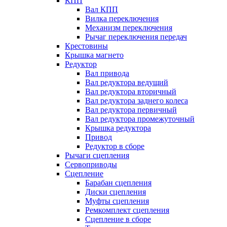
КПП
Вал КПП
Вилка переключения
Механизм переключения
Рычаг переключения передач
Крестовины
Крышка магнето
Редуктор
Вал привода
Вал редуктора ведущий
Вал редуктора вторичный
Вал редуктора заднего колеса
Вал редуктора первичный
Вал редуктора промежуточный
Крышка редуктора
Привод
Редуктор в сборе
Рычаги сцепления
Сервоприводы
Сцепление
Барабан сцепления
Диски сцепления
Муфты сцепления
Ремкомплект сцепления
Сцепление в сборе