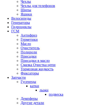
Чехлы
Чехлы для телефонов
Шипы
Ящики
Велосипеды
Генераторы
Гидроциклы
ГСМ
Антифриз
Герметики
Масло
Очиститель
Полироли
Присадки
Присадки в масло
Смазка Очистка цепи
Тормозная жидкость
Фиксаторы
Запчасти
Гусенецы
катки
лыжи
подвеска
Демпферы
Другие детали