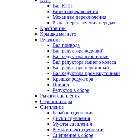
КПП
Вал КПП
Вилка переключения
Механизм переключения
Рычаг переключения передач
Крестовины
Крышка магнето
Редуктор
Вал привода
Вал редуктора ведущий
Вал редуктора вторичный
Вал редуктора заднего колеса
Вал редуктора первичный
Вал редуктора промежуточный
Крышка редуктора
Привод
Редуктор в сборе
Рычаги сцепления
Сервоприводы
Сцепление
Барабан сцепления
Диски сцепления
Муфты сцепления
Ремкомплект сцепления
Сцепление в сборе