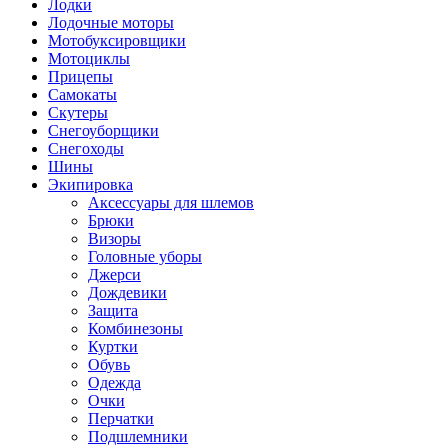
Лодки
Лодочные моторы
Мотобуксировщики
Мотоциклы
Прицепы
Самокаты
Скутеры
Снегоуборщики
Снегоходы
Шины
Экипировка
Аксессуары для шлемов
Брюки
Визоры
Головные уборы
Джерси
Дождевики
Защита
Комбинезоны
Куртки
Обувь
Одежда
Очки
Перчатки
Подшлемники