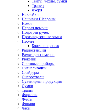
Тенты, чехлы, сумки
Транец
Якоря
Наклейки
Нашивки Шевроны
Ножи
Первая помощь
Подогрев ручек
Противоугонные замки
Прочее
Болты и крепеж
Радиостанции
Рамки для номеров
Рюкзаки
Световые приборы
Сигнализации
Слайдеры
Снегоотвалы
Сувенирная продукция
Сумки
Трапы
Фаркопы
Фляги
Фонари
Часы