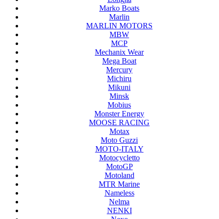
Marko Boats
Marlin
MARLIN MOTORS
MBW
MCP
Mechanix Wear
Mega Boat
Mercury
Michiru
Mikuni
Minsk
Mobius
Monster Energy
MOOSE RACING
Motax
Moto Guzzi
MOTO-ITALY
Motocycletto
MotoGP
Motoland
MTR Marine
Nameless
Nelma
NENKI