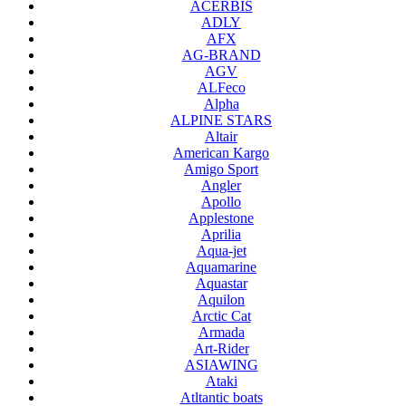
ACERBIS
ADLY
AFX
AG-BRAND
AGV
ALFeco
Alpha
ALPINE STARS
Altair
American Kargo
Amigo Sport
Angler
Apollo
Applestone
Aprilia
Aqua-jet
Aquamarine
Aquastar
Aquilon
Arctic Cat
Armada
Art-Rider
ASIAWING
Ataki
Atltantic boats