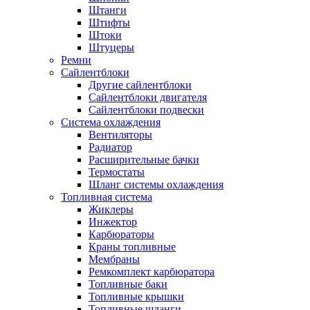
Штанги
Штифты
Штоки
Штуцеры
Ремни
Сайлентблоки
Другие сайлентблоки
Сайлентблоки двигателя
Сайлентблоки подвески
Система охлаждения
Вентиляторы
Радиатор
Расширительные бачки
Термостаты
Шланг системы охлаждения
Топливная система
Жиклеры
Инжектор
Карбюраторы
Краны топливные
Мембраны
Ремкомплект карбюратора
Топливные баки
Топливные крышки
Топливные шланги