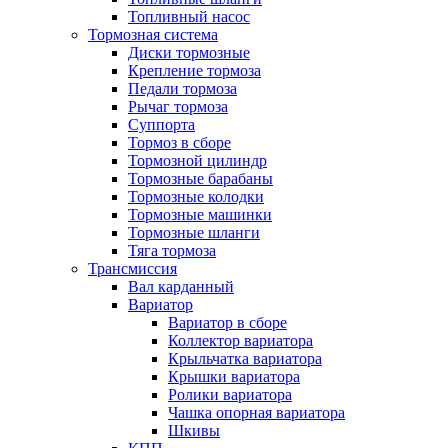
Топливный насос
Тормозная система
Диски тормозные
Крепление тормоза
Педали тормоза
Рычаг тормоза
Суппорта
Тормоз в сборе
Тормозной цилиндр
Тормозные барабаны
Тормозные колодки
Тормозные машинки
Тормозные шланги
Тяга тормоза
Трансмиссия
Вал карданный
Вариатор
Вариатор в сборе
Коллектор вариатора
Крыльчатка вариатора
Крышки вариатора
Ролики вариатора
Чашка опорная вариатора
Шкивы