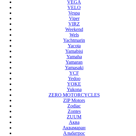
VEGA
VELO
Vespa
Viper
VIRZ
Weekend
Wels
Yachtmarin
Yacota
Yamabisi
Yamaha
Yamaran
Yamasaki
YCF
Yedoo
YOKE
Yukona
ZERO MOTORCYCLES
ZIP Motors
Zodiac
Zontes
ZUUM
Аква
Аквамаран
Альбатрос