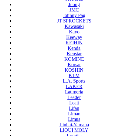
Jilong
JMC
Johnny Pag
JT SPROCKETS
Kawasaki
Kayo
Keeway
KEIHIN
Kenda
Kenstar
KOMINE
Korsar
KOSHIN
KTM
L.A. Sports
LAKER
Latimeria
Leader
Leatt
Lifan
Liman
Limus
Linhai-Yamaha
LIQUI MOLY
Longjia