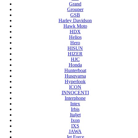
Grand
Grouper
GSB
Harley Davidson
Hawk Moto
HDX
Helios
Hero
HISUN
HIZER
HJC
Honda
Hunterboat
Husqvarna
Hyperlook
ICON
INNOCENTI
Interphone
Intex
Irbis
Italjet
Ixon
IXS
JAWA
Jet Force