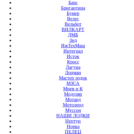
Барс
Бригантина
Бумер
Велес
Вельбот
ВИЛКАРТ
ДМБ
Зид
ИжТехМаш
Интеграл
Исток
Кросс
Лагуна
Лоцман
Мастер лодок
МЗСА
Мнев и К
Модуляр
Мотард
Мотоленд
Муссон
НАШИ ЛОДКИ
Нептун
Норка
ПЕЛЕЦ