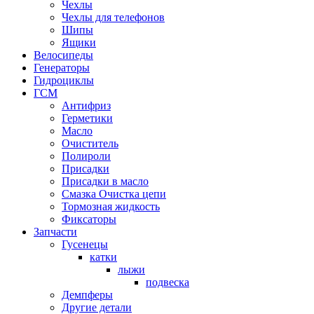
Чехлы
Чехлы для телефонов
Шипы
Ящики
Велосипеды
Генераторы
Гидроциклы
ГСМ
Антифриз
Герметики
Масло
Очиститель
Полироли
Присадки
Присадки в масло
Смазка Очистка цепи
Тормозная жидкость
Фиксаторы
Запчасти
Гусенецы
катки
лыжи
подвеска
Демпферы
Другие детали