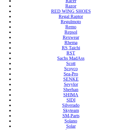
Racer
Razor
RED WING SHOES
Regal Raptor
Regulmoto
Remo
Repsol
Rexwear
Rhema
RS Taichi
RST
Sachs MadAss
Scott
Scoyco
Sea-Pro
SENKE
Sevylor
Sherhan
SHIMA
SIDI
Silverado
Skyteam
SM-Parts
Solano
Solar