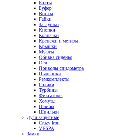
Болты
Буфер
Винты
Гайки
Заглушки
Кнопки
Колпачки
Крепежи и метизы
Крышки
Муфты
Обивка сиденья
Оси
Приводы спидометра
Пыльники
Ремкомплекты
Ролики
Турбины
Фиксаторы
Хомуты
Шайбы
Шпильки
Дуги защитные
Crazy Iron
VESPA
Замки