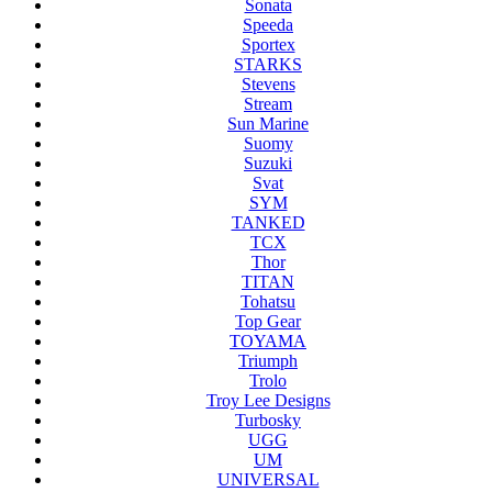
Sonata
Speeda
Sportex
STARKS
Stevens
Stream
Sun Marine
Suomy
Suzuki
Svat
SYM
TANKED
TCX
Thor
TITAN
Tohatsu
Top Gear
TOYAMA
Triumph
Trolo
Troy Lee Designs
Turbosky
UGG
UM
UNIVERSAL