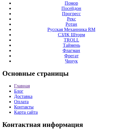
Помор
Посейдон
Прогресс
Рекс
Ротан
Русская Механника RM
СЗЛК Шторм
ТROLL
Таймень
Флагман
Фрегат
Чинук
Основные
страницы
Главная
Блог
Доставка
Оплата
Контакты
Карта сайта
Контактная
информация