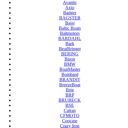
Avantis
Axio
Badger
BAGSTER
Bajaj
Baltic Boats
Baltmotors
BARDAHL
Bark
BeatBringer
BERING
Bison
BMW
BoatMaster
Bombard
BRANDIT
BreezeBoat
Brig
BRP
BRUBECK
BSE
Catran
CFMOTO
Coocase
Crazy Iron