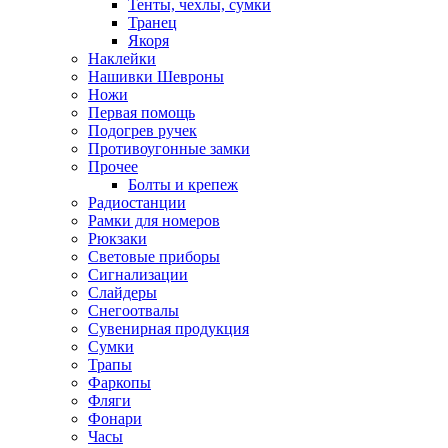
Тенты, чехлы, сумки
Транец
Якоря
Наклейки
Нашивки Шевроны
Ножи
Первая помощь
Подогрев ручек
Противоугонные замки
Прочее
Болты и крепеж
Радиостанции
Рамки для номеров
Рюкзаки
Световые приборы
Сигнализации
Слайдеры
Снегоотвалы
Сувенирная продукция
Сумки
Трапы
Фаркопы
Фляги
Фонари
Часы