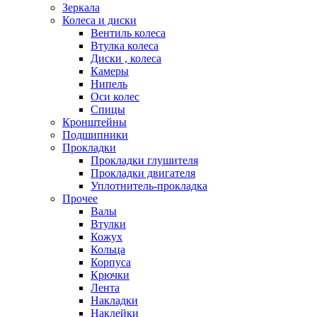
Зеркала
Колеса и диски
Вентиль колеса
Втулка колеса
Диски , колеса
Камеры
Нипель
Оси колес
Спицы
Кронштейны
Подшипники
Прокладки
Прокладки глушителя
Прокладки двигателя
Уплотнитель-прокладка
Прочее
Валы
Втулки
Кожух
Кольца
Корпуса
Крючки
Лента
Накладки
Наклейки