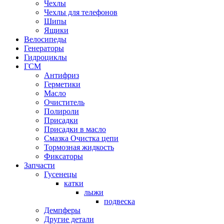
Чехлы
Чехлы для телефонов
Шипы
Ящики
Велосипеды
Генераторы
Гидроциклы
ГСМ
Антифриз
Герметики
Масло
Очиститель
Полироли
Присадки
Присадки в масло
Смазка Очистка цепи
Тормозная жидкость
Фиксаторы
Запчасти
Гусенецы
катки
лыжи
подвеска
Демпферы
Другие детали