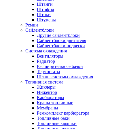
Штанги
Штифты
Штоки
Штуцеры
Ремни
Сайлентблоки
Другие сайлентблоки
Сайлентблоки двигателя
Сайлентблоки подвески
Система охлаждения
Вентиляторы
Радиатор
Расширительные бачки
Термостаты
Шланг системы охлаждения
Топливная система
Жиклеры
Инжектор
Карбюраторы
Краны топливные
Мембраны
Ремкомплект карбюратора
Топливные баки
Топливные крышки
Топливные шланги