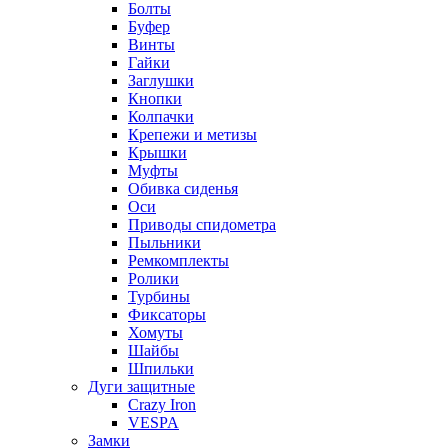
Болты
Буфер
Винты
Гайки
Заглушки
Кнопки
Колпачки
Крепежи и метизы
Крышки
Муфты
Обивка сиденья
Оси
Приводы спидометра
Пыльники
Ремкомплекты
Ролики
Турбины
Фиксаторы
Хомуты
Шайбы
Шпильки
Дуги защитные
Crazy Iron
VESPA
Замки