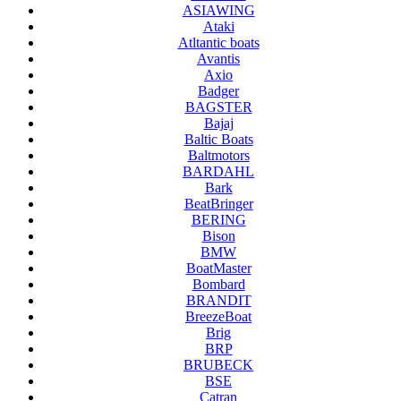
ASIAWING
Ataki
Atltantic boats
Avantis
Axio
Badger
BAGSTER
Bajaj
Baltic Boats
Baltmotors
BARDAHL
Bark
BeatBringer
BERING
Bison
BMW
BoatMaster
Bombard
BRANDIT
BreezeBoat
Brig
BRP
BRUBECK
BSE
Catran