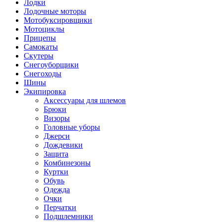
Лодки
Лодочные моторы
Мотобуксировщики
Мотоциклы
Прицепы
Самокаты
Скутеры
Снегоуборщики
Снегоходы
Шины
Экипировка
Аксессуары для шлемов
Брюки
Визоры
Головные уборы
Джерси
Дождевики
Защита
Комбинезоны
Куртки
Обувь
Одежда
Очки
Перчатки
Подшлемники