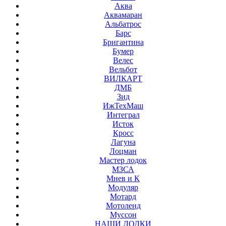
Аква
Аквамаран
Альбатрос
Барс
Бригантина
Бумер
Велес
Вельбот
ВИЛКАРТ
ДМБ
Зид
ИжТехМаш
Интеграл
Исток
Кросс
Лагуна
Лоцман
Мастер лодок
МЗСА
Мнев и К
Модуляр
Мотард
Мотоленд
Муссон
НАШИ ЛОДКИ