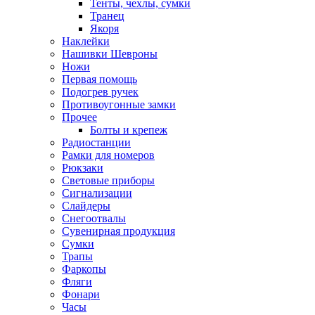
Тенты, чехлы, сумки
Транец
Якоря
Наклейки
Нашивки Шевроны
Ножи
Первая помощь
Подогрев ручек
Противоугонные замки
Прочее
Болты и крепеж
Радиостанции
Рамки для номеров
Рюкзаки
Световые приборы
Сигнализации
Слайдеры
Снегоотвалы
Сувенирная продукция
Сумки
Трапы
Фаркопы
Фляги
Фонари
Часы