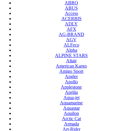
ABRO
ABUS
Access
ACERBIS
ADLY
AFX
AG-BRAND
AGV
ALFeco
Alpha
ALPINE STARS
Altair
American Kargo
Amigo Sport
Angler
Apollo
Applestone
Aprilia
Aqua-jet
Aquamarine
Aquastar
Aquilon
Arctic Cat
Armada
Art-Rider