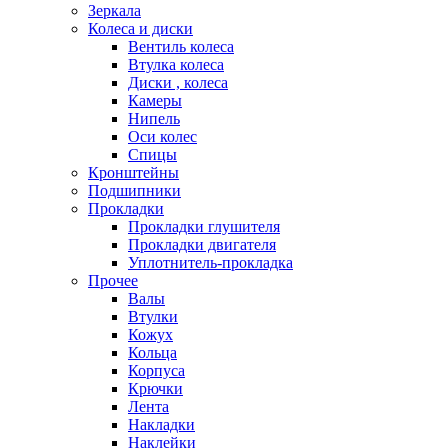
Зеркала
Колеса и диски
Вентиль колеса
Втулка колеса
Диски , колеса
Камеры
Нипель
Оси колес
Спицы
Кронштейны
Подшипники
Прокладки
Прокладки глушителя
Прокладки двигателя
Уплотнитель-прокладка
Прочее
Валы
Втулки
Кожух
Кольца
Корпуса
Крючки
Лента
Накладки
Наклейки