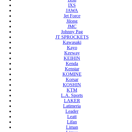
IXS
JAWA
Jet Force
Jilong
JMC
Johnny Pag
JT SPROCKETS
Kawasaki
Kayo
Keeway
KEIHIN
Kenda
Kenstar
KOMINE
Korsar
KOSHIN
KTM
L.A. Sports
LAKER
Latimeria
Leader
Leatt
Lifan
Liman