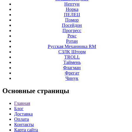
Нептун
Норка
ПЕЛЕЦ
Помор
Посейдон
Прогресс
Рекс
Ротан
Русская Механника RM
СЗЛК Шторм
ТROLL
Таймень
Флагман
Фрегат
Чинук
Основные
страницы
Главная
Блог
Доставка
Оплата
Контакты
Карта сайта