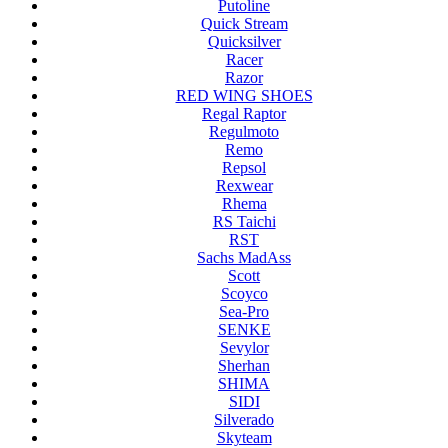
Putoline
Quick Stream
Quicksilver
Racer
Razor
RED WING SHOES
Regal Raptor
Regulmoto
Remo
Repsol
Rexwear
Rhema
RS Taichi
RST
Sachs MadAss
Scott
Scoyco
Sea-Pro
SENKE
Sevylor
Sherhan
SHIMA
SIDI
Silverado
Skyteam