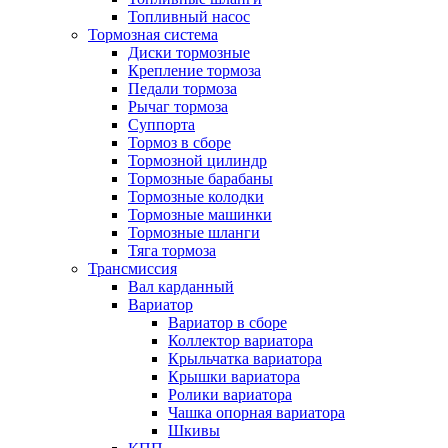
Топливный насос
Тормозная система
Диски тормозные
Крепление тормоза
Педали тормоза
Рычаг тормоза
Суппорта
Тормоз в сборе
Тормозной цилиндр
Тормозные барабаны
Тормозные колодки
Тормозные машинки
Тормозные шланги
Тяга тормоза
Трансмиссия
Вал карданный
Вариатор
Вариатор в сборе
Коллектор вариатора
Крыльчатка вариатора
Крышки вариатора
Ролики вариатора
Чашка опорная вариатора
Шкивы