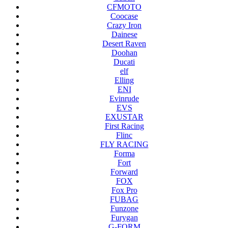
CFMOTO
Coocase
Crazy Iron
Dainese
Desert Raven
Doohan
Ducati
elf
Elling
ENI
Evinrude
EVS
EXUSTAR
First Racing
Flinc
FLY RACING
Forma
Fort
Forward
FOX
Fox Pro
FUBAG
Funzone
Furygan
G-FORM