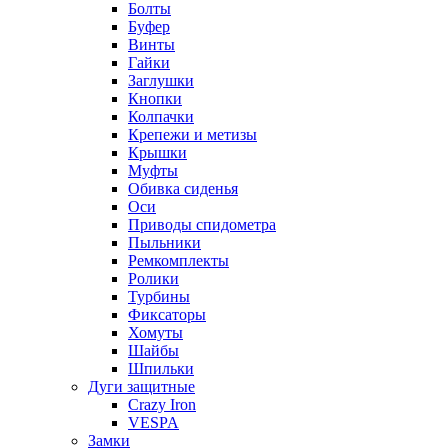
Болты
Буфер
Винты
Гайки
Заглушки
Кнопки
Колпачки
Крепежи и метизы
Крышки
Муфты
Обивка сиденья
Оси
Приводы спидометра
Пыльники
Ремкомплекты
Ролики
Турбины
Фиксаторы
Хомуты
Шайбы
Шпильки
Дуги защитные
Crazy Iron
VESPA
Замки