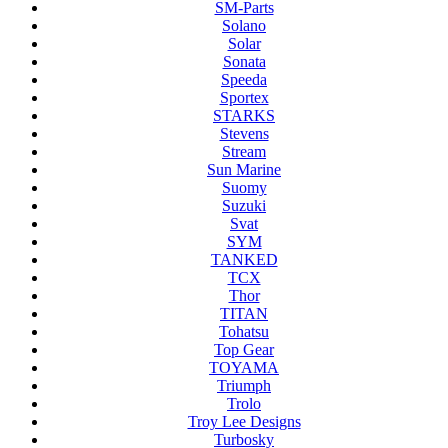
SM-Parts
Solano
Solar
Sonata
Speeda
Sportex
STARKS
Stevens
Stream
Sun Marine
Suomy
Suzuki
Svat
SYM
TANKED
TCX
Thor
TITAN
Tohatsu
Top Gear
TOYAMA
Triumph
Trolo
Troy Lee Designs
Turbosky