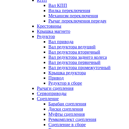
КПП
Вал КПП
Вилка переключения
Механизм переключения
Рычаг переключения передач
Крестовины
Крышка магнето
Редуктор
Вал привода
Вал редуктора ведущий
Вал редуктора вторичный
Вал редуктора заднего колеса
Вал редуктора первичный
Вал редуктора промежуточный
Крышка редуктора
Привод
Редуктор в сборе
Рычаги сцепления
Сервоприводы
Сцепление
Барабан сцепления
Диски сцепления
Муфты сцепления
Ремкомплект сцепления
Сцепление в сборе