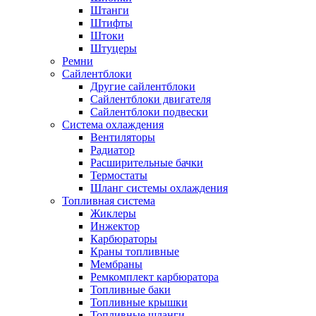
Штанги
Штифты
Штоки
Штуцеры
Ремни
Сайлентблоки
Другие сайлентблоки
Сайлентблоки двигателя
Сайлентблоки подвески
Система охлаждения
Вентиляторы
Радиатор
Расширительные бачки
Термостаты
Шланг системы охлаждения
Топливная система
Жиклеры
Инжектор
Карбюраторы
Краны топливные
Мембраны
Ремкомплект карбюратора
Топливные баки
Топливные крышки
Топливные шланги