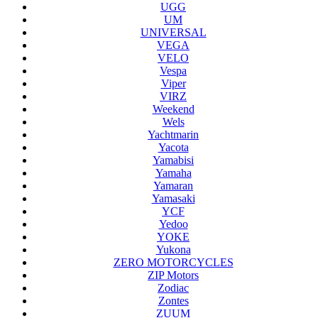
UGG
UM
UNIVERSAL
VEGA
VELO
Vespa
Viper
VIRZ
Weekend
Wels
Yachtmarin
Yacota
Yamabisi
Yamaha
Yamaran
Yamasaki
YCF
Yedoo
YOKE
Yukona
ZERO MOTORCYCLES
ZIP Motors
Zodiac
Zontes
ZUUM