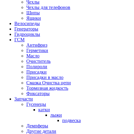
Чехлы
Чехлы для телефонов
Шипы
Ящики
Велосипеды
Генераторы
Гидроциклы
ГСМ
Антифриз
Герметики
Масло
Очиститель
Полироли
Присадки
Присадки в масло
Смазка Очистка цепи
Тормозная жидкость
Фиксаторы
Запчасти
Гусенецы
катки
лыжи
подвеска
Демпферы
Другие детали