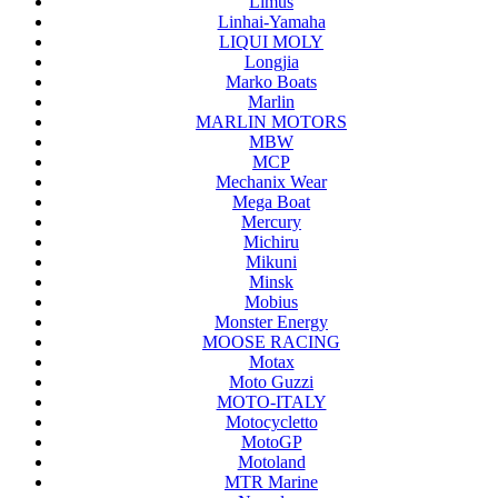
Limus
Linhai-Yamaha
LIQUI MOLY
Longjia
Marko Boats
Marlin
MARLIN MOTORS
MBW
MCP
Mechanix Wear
Mega Boat
Mercury
Michiru
Mikuni
Minsk
Mobius
Monster Energy
MOOSE RACING
Motax
Moto Guzzi
MOTO-ITALY
Motocycletto
MotoGP
Motoland
MTR Marine