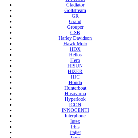
Gladiator
Golfstream
GR
Grand
Grouper
GSB
Harley Davidson
Hawk Moto
HDX
Helios
Hero
HISUN
HIZER
HJC
Honda
Hunterboat
Husqvarna
Hyperlook
ICON
INNOCENTI
Interphone
Intex
Irbis
Italjet
Ixon