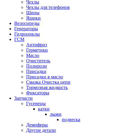
Чехлы
Чехлы для телефонов
Шипы
Ящики
Велосипеды
Генераторы
Гидроциклы
ГСМ
Антифриз
Герметики
Масло
Очиститель
Полироли
Присадки
Присадки в масло
Смазка Очистка цепи
Тормозная жидкость
Фиксаторы
Запчасти
Гусенецы
катки
лыжи
подвеска
Демпферы
Другие детали