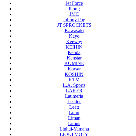
Jet Force
Jilong
JMC
Johnny Pag
JT SPROCKETS
Kawasaki
Kayo
Keeway
KEIHIN
Kenda
Kenstar
KOMINE
Korsar
KOSHIN
KTM
L.A. Sports
LAKER
Latimeria
Leader
Leatt
Lifan
Liman
Limus
Linhai-Yamaha
LIQUI MOLY