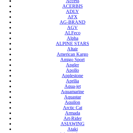
Access
ACERBIS
ADLY
AFX
AG-BRAND
AGV
ALFeco
Alpha
ALPINE STARS
Altair
American Kargo
Amigo Sport
Angler
Apollo
Applestone
Aprilia
Aqua-jet
Aquamarine
Aquastar
Aquilon
Arctic Cat
Armada
Art-Rider
ASIAWING
Ataki