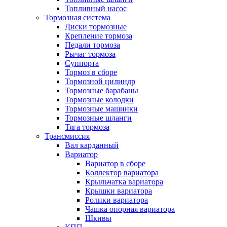
Топливный насос
Тормозная система
Диски тормозные
Крепление тормоза
Педали тормоза
Рычаг тормоза
Суппорта
Тормоз в сборе
Тормозной цилиндр
Тормозные барабаны
Тормозные колодки
Тормозные машинки
Тормозные шланги
Тяга тормоза
Трансмиссия
Вал карданный
Вариатор
Вариатор в сборе
Коллектор вариатора
Крыльчатка вариатора
Крышки вариатора
Ролики вариатора
Чашка опорная вариатора
Шкивы