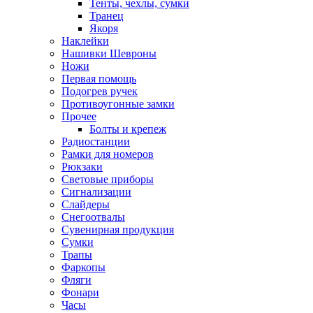
Тенты, чехлы, сумки
Транец
Якоря
Наклейки
Нашивки Шевроны
Ножи
Первая помощь
Подогрев ручек
Противоугонные замки
Прочее
Болты и крепеж
Радиостанции
Рамки для номеров
Рюкзаки
Световые приборы
Сигнализации
Слайдеры
Снегоотвалы
Сувенирная продукция
Сумки
Трапы
Фаркопы
Фляги
Фонари
Часы