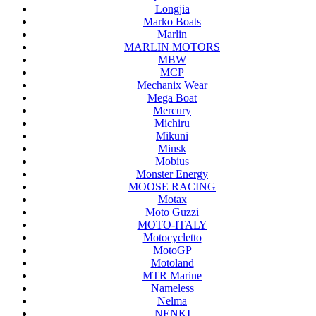
Longjia
Marko Boats
Marlin
MARLIN MOTORS
MBW
MCP
Mechanix Wear
Mega Boat
Mercury
Michiru
Mikuni
Minsk
Mobius
Monster Energy
MOOSE RACING
Motax
Moto Guzzi
MOTO-ITALY
Motocycletto
MotoGP
Motoland
MTR Marine
Nameless
Nelma
NENKI