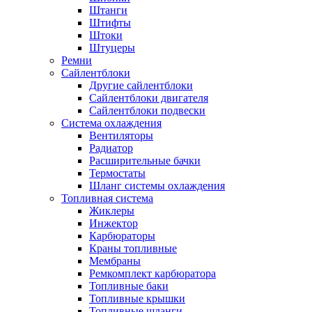
Штанги
Штифты
Штоки
Штуцеры
Ремни
Сайлентблоки
Другие сайлентблоки
Сайлентблоки двигателя
Сайлентблоки подвески
Система охлаждения
Вентиляторы
Радиатор
Расширительные бачки
Термостаты
Шланг системы охлаждения
Топливная система
Жиклеры
Инжектор
Карбюраторы
Краны топливные
Мембраны
Ремкомплект карбюратора
Топливные баки
Топливные крышки
Топливные шланги