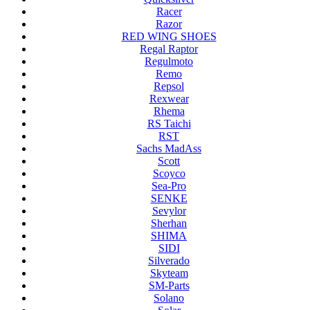
Racer
Razor
RED WING SHOES
Regal Raptor
Regulmoto
Remo
Repsol
Rexwear
Rhema
RS Taichi
RST
Sachs MadAss
Scott
Scoyco
Sea-Pro
SENKE
Sevylor
Sherhan
SHIMA
SIDI
Silverado
Skyteam
SM-Parts
Solano