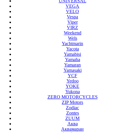
UNIVERSAL
VEGA
VELO
Vespa
Viper
VIRZ
Weekend
Wels
Yachtmarin
Yacota
Yamabisi
Yamaha
Yamaran
Yamasaki
YCF
Yedoo
YOKE
Yukona
ZERO MOTORCYCLES
ZIP Motors
Zodiac
Zontes
ZUUM
Аква
Аквамаран