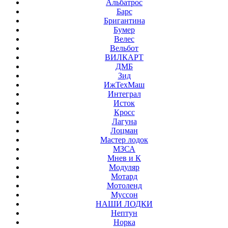
Альбатрос
Барс
Бригантина
Бумер
Велес
Вельбот
ВИЛКАРТ
ДМБ
Зид
ИжТехМаш
Интеграл
Исток
Кросс
Лагуна
Лоцман
Мастер лодок
МЗСА
Мнев и К
Модуляр
Мотард
Мотоленд
Муссон
НАШИ ЛОДКИ
Нептун
Норка