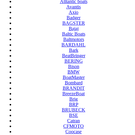
Atltantic boats
Avantis
Axio
Badger
BAGSTER
Bajaj
Baltic Boats
Baltmotors
BARDAHL
Bark
BeatBringer
BERING
Bison
BMW
BoatMaster
Bombard
BRANDIT
BreezeBoat
Brig
BRP
BRUBECK
BSE
Catran
CFMOTO
Coocase