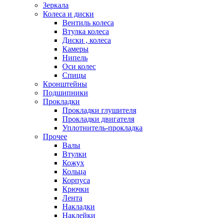
Зеркала
Колеса и диски
Вентиль колеса
Втулка колеса
Диски , колеса
Камеры
Нипель
Оси колес
Спицы
Кронштейны
Подшипники
Прокладки
Прокладки глушителя
Прокладки двигателя
Уплотнитель-прокладка
Прочее
Валы
Втулки
Кожух
Кольца
Корпуса
Крючки
Лента
Накладки
Наклейки