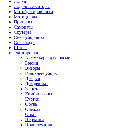
Лодки
Лодочные моторы
Мотобуксировщики
Мотоциклы
Прицепы
Самокаты
Скутеры
Снегоуборщики
Снегоходы
Шины
Экипировка
Аксессуары для шлемов
Брюки
Визоры
Головные уборы
Джерси
Дождевики
Защита
Комбинезоны
Куртки
Обувь
Одежда
Очки
Перчатки
Подшлемники