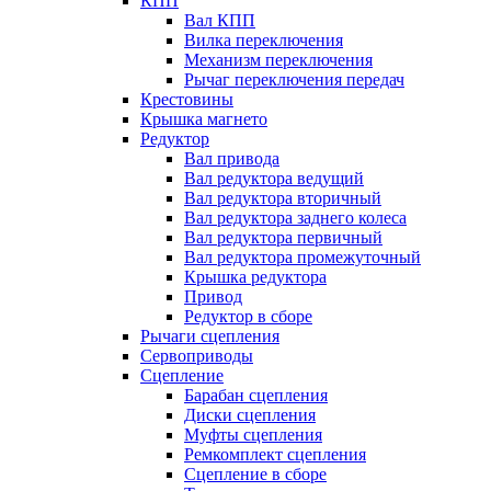
КПП
Вал КПП
Вилка переключения
Механизм переключения
Рычаг переключения передач
Крестовины
Крышка магнето
Редуктор
Вал привода
Вал редуктора ведущий
Вал редуктора вторичный
Вал редуктора заднего колеса
Вал редуктора первичный
Вал редуктора промежуточный
Крышка редуктора
Привод
Редуктор в сборе
Рычаги сцепления
Сервоприводы
Сцепление
Барабан сцепления
Диски сцепления
Муфты сцепления
Ремкомплект сцепления
Сцепление в сборе