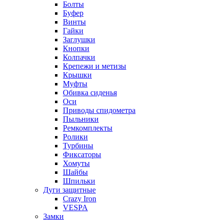
Болты
Буфер
Винты
Гайки
Заглушки
Кнопки
Колпачки
Крепежи и метизы
Крышки
Муфты
Обивка сиденья
Оси
Приводы спидометра
Пыльники
Ремкомплекты
Ролики
Турбины
Фиксаторы
Хомуты
Шайбы
Шпильки
Дуги защитные
Crazy Iron
VESPA
Замки