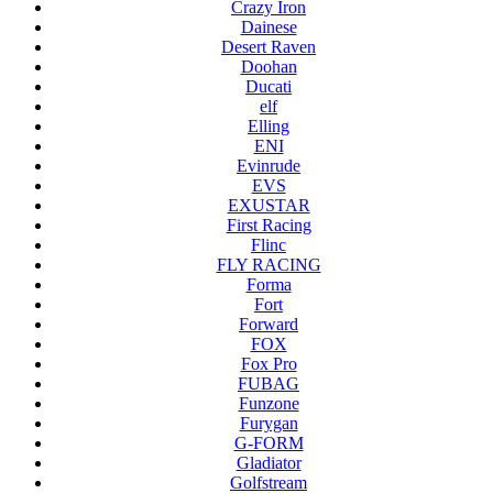
Crazy Iron
Dainese
Desert Raven
Doohan
Ducati
elf
Elling
ENI
Evinrude
EVS
EXUSTAR
First Racing
Flinc
FLY RACING
Forma
Fort
Forward
FOX
Fox Pro
FUBAG
Funzone
Furygan
G-FORM
Gladiator
Golfstream