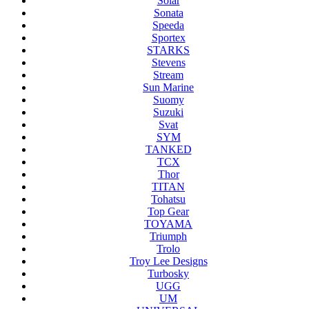
Solar
Sonata
Speeda
Sportex
STARKS
Stevens
Stream
Sun Marine
Suomy
Suzuki
Svat
SYM
TANKED
TCX
Thor
TITAN
Tohatsu
Top Gear
TOYAMA
Triumph
Trolo
Troy Lee Designs
Turbosky
UGG
UM