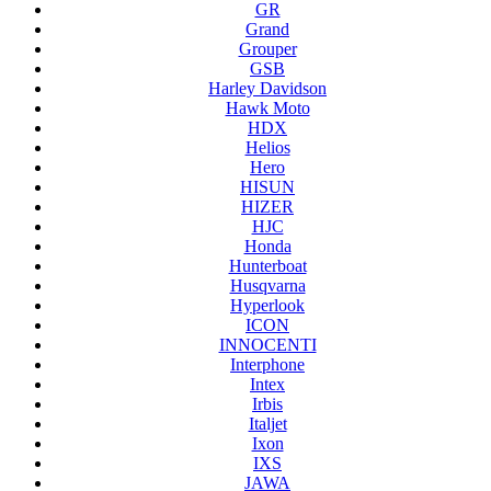
GR
Grand
Grouper
GSB
Harley Davidson
Hawk Moto
HDX
Helios
Hero
HISUN
HIZER
HJC
Honda
Hunterboat
Husqvarna
Hyperlook
ICON
INNOCENTI
Interphone
Intex
Irbis
Italjet
Ixon
IXS
JAWA