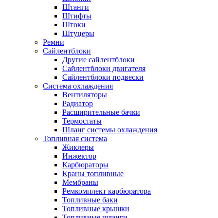
Штанги
Штифты
Штоки
Штуцеры
Ремни
Сайлентблоки
Другие сайлентблоки
Сайлентблоки двигателя
Сайлентблоки подвески
Система охлаждения
Вентиляторы
Радиатор
Расширительные бачки
Термостаты
Шланг системы охлаждения
Топливная система
Жиклеры
Инжектор
Карбюраторы
Краны топливные
Мембраны
Ремкомплект карбюратора
Топливные баки
Топливные крышки
Топливные шланги