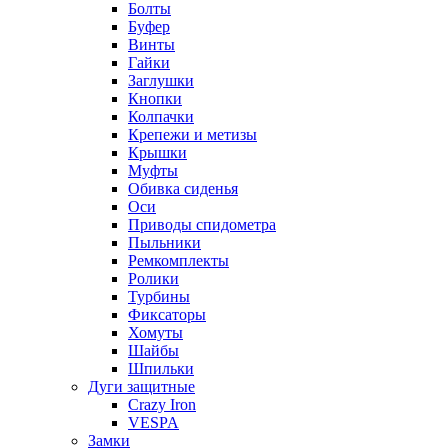
Болты
Буфер
Винты
Гайки
Заглушки
Кнопки
Колпачки
Крепежи и метизы
Крышки
Муфты
Обивка сиденья
Оси
Приводы спидометра
Пыльники
Ремкомплекты
Ролики
Турбины
Фиксаторы
Хомуты
Шайбы
Шпильки
Дуги защитные
Crazy Iron
VESPA
Замки