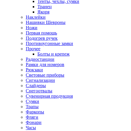
Тенты, чехлы, сумки
Транец
Якоря
Наклейки
Нашивки Шевроны
Ножи
Первая помощь
Подогрев ручек
Противоугонные замки
Прочее
Болты и крепеж
Радиостанции
Рамки для номеров
Рюкзаки
Световые приборы
Сигнализации
Слайдеры
Снегоотвалы
Сувенирная продукция
Сумки
Трапы
Фаркопы
Фляги
Фонари
Часы