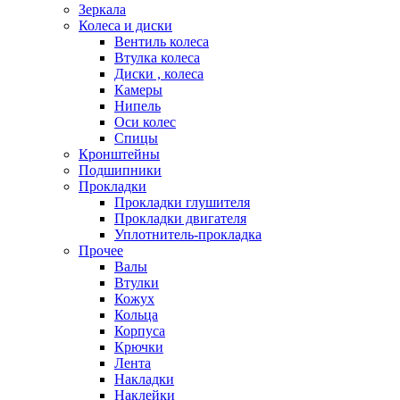
Зеркала
Колеса и диски
Вентиль колеса
Втулка колеса
Диски , колеса
Камеры
Нипель
Оси колес
Спицы
Кронштейны
Подшипники
Прокладки
Прокладки глушителя
Прокладки двигателя
Уплотнитель-прокладка
Прочее
Валы
Втулки
Кожух
Кольца
Корпуса
Крючки
Лента
Накладки
Наклейки