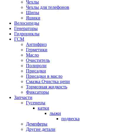
Чехлы
Чехлы для телефонов
Шипы
Ящики
Велосипеды
Генераторы
Гидроциклы
ГСМ
Антифриз
Герметики
Масло
Очиститель
Полироли
Присадки
Присадки в масло
Смазка Очистка цепи
Тормозная жидкость
Фиксаторы
Запчасти
Гусенецы
катки
лыжи
подвеска
Демпферы
Другие детали