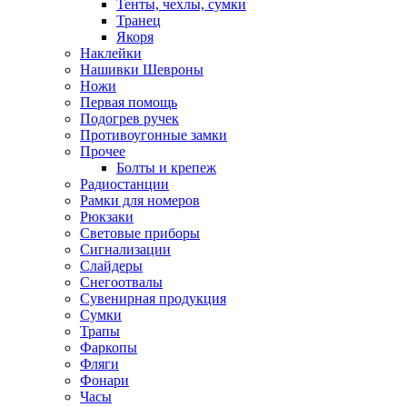
Тенты, чехлы, сумки
Транец
Якоря
Наклейки
Нашивки Шевроны
Ножи
Первая помощь
Подогрев ручек
Противоугонные замки
Прочее
Болты и крепеж
Радиостанции
Рамки для номеров
Рюкзаки
Световые приборы
Сигнализации
Слайдеры
Снегоотвалы
Сувенирная продукция
Сумки
Трапы
Фаркопы
Фляги
Фонари
Часы