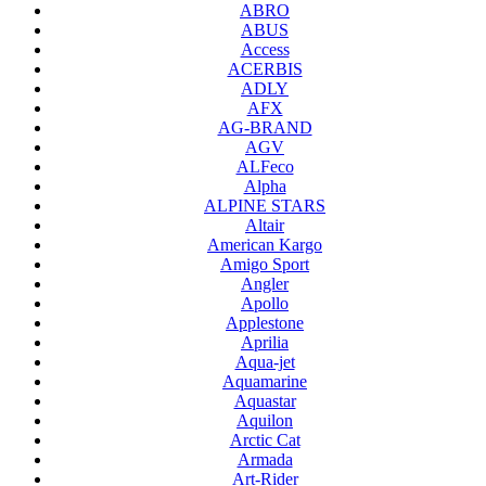
ABRO
ABUS
Access
ACERBIS
ADLY
AFX
AG-BRAND
AGV
ALFeco
Alpha
ALPINE STARS
Altair
American Kargo
Amigo Sport
Angler
Apollo
Applestone
Aprilia
Aqua-jet
Aquamarine
Aquastar
Aquilon
Arctic Cat
Armada
Art-Rider