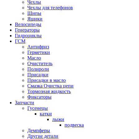
Чехлы
Чехлы для телефонов
Шипы
Ящики
Велосипеды
Генераторы
Гидроциклы
ГСМ
Антифриз
Герметики
Масло
Очиститель
Полироли
Присадки
Присадки в масло
Смазка Очистка цепи
Тормозная жидкость
Фиксаторы
Запчасти
Гусенецы
катки
лыжи
подвеска
Демпферы
Другие детали