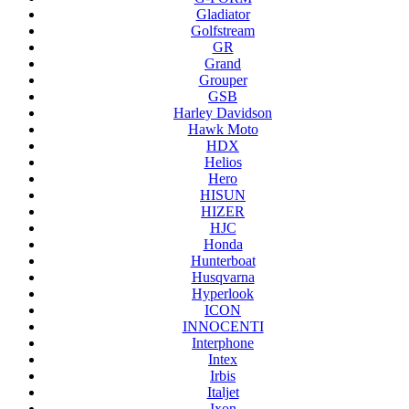
Gladiator
Golfstream
GR
Grand
Grouper
GSB
Harley Davidson
Hawk Moto
HDX
Helios
Hero
HISUN
HIZER
HJC
Honda
Hunterboat
Husqvarna
Hyperlook
ICON
INNOCENTI
Interphone
Intex
Irbis
Italjet
Ixon