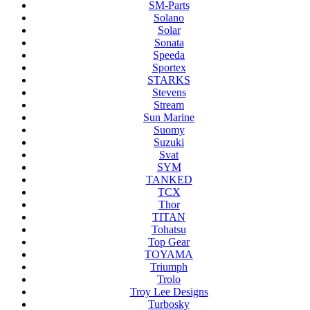
SM-Parts
Solano
Solar
Sonata
Speeda
Sportex
STARKS
Stevens
Stream
Sun Marine
Suomy
Suzuki
Svat
SYM
TANKED
TCX
Thor
TITAN
Tohatsu
Top Gear
TOYAMA
Triumph
Trolo
Troy Lee Designs
Turbosky