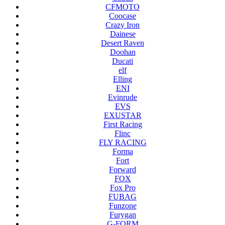
CFMOTO
Coocase
Crazy Iron
Dainese
Desert Raven
Doohan
Ducati
elf
Elling
ENI
Evinrude
EVS
EXUSTAR
First Racing
Flinc
FLY RACING
Forma
Fort
Forward
FOX
Fox Pro
FUBAG
Funzone
Furygan
G-FORM