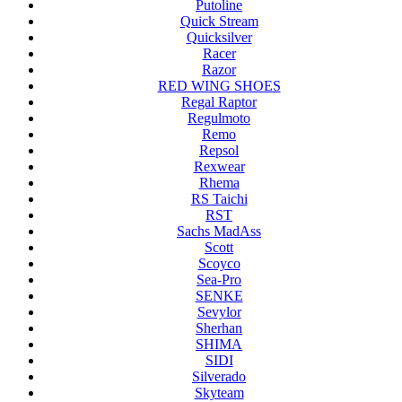
Putoline
Quick Stream
Quicksilver
Racer
Razor
RED WING SHOES
Regal Raptor
Regulmoto
Remo
Repsol
Rexwear
Rhema
RS Taichi
RST
Sachs MadAss
Scott
Scoyco
Sea-Pro
SENKE
Sevylor
Sherhan
SHIMA
SIDI
Silverado
Skyteam