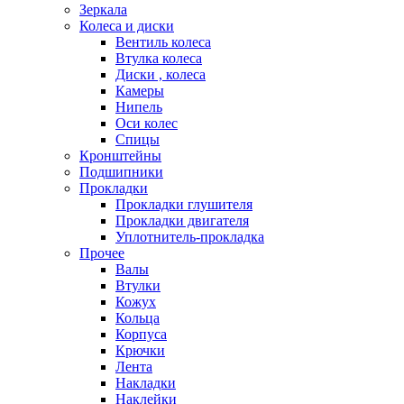
Зеркала
Колеса и диски
Вентиль колеса
Втулка колеса
Диски , колеса
Камеры
Нипель
Оси колес
Спицы
Кронштейны
Подшипники
Прокладки
Прокладки глушителя
Прокладки двигателя
Уплотнитель-прокладка
Прочее
Валы
Втулки
Кожух
Кольца
Корпуса
Крючки
Лента
Накладки
Наклейки