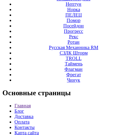
Нептун
Норка
ПЕЛЕЦ
Помор
Посейдон
Прогресс
Рекс
Ротан
Русская Механника RM
СЗЛК Шторм
ТROLL
Таймень
Флагман
Фрегат
Чинук
Основные
страницы
Главная
Блог
Доставка
Оплата
Контакты
Карта сайта