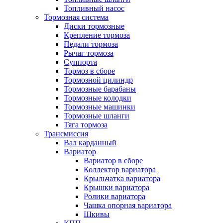
Топливный насос
Тормозная система
Диски тормозные
Крепление тормоза
Педали тормоза
Рычаг тормоза
Суппорта
Тормоз в сборе
Тормозной цилиндр
Тормозные барабаны
Тормозные колодки
Тормозные машинки
Тормозные шланги
Тяга тормоза
Трансмиссия
Вал карданный
Вариатор
Вариатор в сборе
Коллектор вариатора
Крыльчатка вариатора
Крышки вариатора
Ролики вариатора
Чашка опорная вариатора
Шкивы