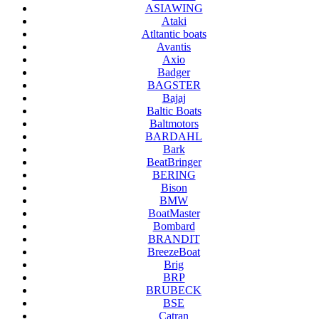
ASIAWING
Ataki
Atltantic boats
Avantis
Axio
Badger
BAGSTER
Bajaj
Baltic Boats
Baltmotors
BARDAHL
Bark
BeatBringer
BERING
Bison
BMW
BoatMaster
Bombard
BRANDIT
BreezeBoat
Brig
BRP
BRUBECK
BSE
Catran