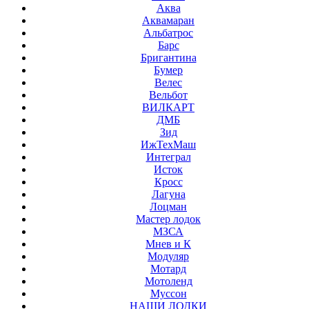
Аква
Аквамаран
Альбатрос
Барс
Бригантина
Бумер
Велес
Вельбот
ВИЛКАРТ
ДМБ
Зид
ИжТехМаш
Интеграл
Исток
Кросс
Лагуна
Лоцман
Мастер лодок
МЗСА
Мнев и К
Модуляр
Мотард
Мотоленд
Муссон
НАШИ ЛОДКИ