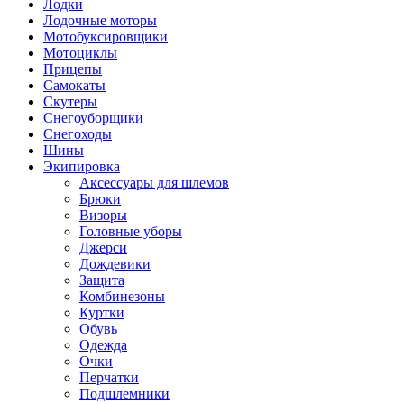
Лодки
Лодочные моторы
Мотобуксировщики
Мотоциклы
Прицепы
Самокаты
Скутеры
Снегоуборщики
Снегоходы
Шины
Экипировка
Аксессуары для шлемов
Брюки
Визоры
Головные уборы
Джерси
Дождевики
Защита
Комбинезоны
Куртки
Обувь
Одежда
Очки
Перчатки
Подшлемники