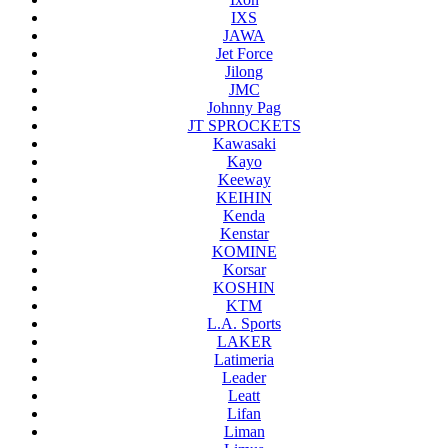
IXS
JAWA
Jet Force
Jilong
JMC
Johnny Pag
JT SPROCKETS
Kawasaki
Kayo
Keeway
KEIHIN
Kenda
Kenstar
KOMINE
Korsar
KOSHIN
KTM
L.A. Sports
LAKER
Latimeria
Leader
Leatt
Lifan
Liman