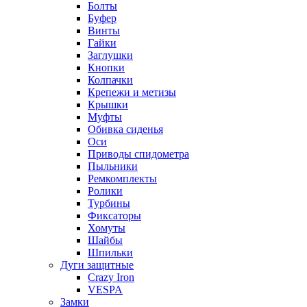
Болты
Буфер
Винты
Гайки
Заглушки
Кнопки
Колпачки
Крепежи и метизы
Крышки
Муфты
Обивка сиденья
Оси
Приводы спидометра
Пыльники
Ремкомплекты
Ролики
Турбины
Фиксаторы
Хомуты
Шайбы
Шпильки
Дуги защитные
Crazy Iron
VESPA
Замки