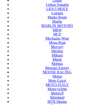
Limus
Linhai-Yamaha
LIQUI MOLY
Longjia
Marko Boats
Marlin
MARLIN MOTORS
MBW
MCP
Mechanix Wear
Mega Boat
Mercury
Michiru
Mikuni
Minsk
Mobius
Monster Energy
MOOSE RACING
Motax
Moto Guzzi
MOTO-ITALY
Motocycletto
MotoGP
Motoland
MTR Marine