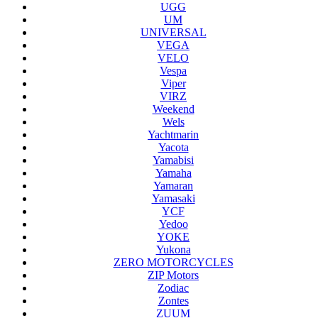
UGG
UM
UNIVERSAL
VEGA
VELO
Vespa
Viper
VIRZ
Weekend
Wels
Yachtmarin
Yacota
Yamabisi
Yamaha
Yamaran
Yamasaki
YCF
Yedoo
YOKE
Yukona
ZERO MOTORCYCLES
ZIP Motors
Zodiac
Zontes
ZUUM