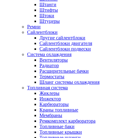
Штанги
Штифты
Штоки
Штуцеры
Ремни
Сайлентблоки
Другие сайлентблоки
Сайлентблоки двигателя
Сайлентблоки подвески
Система охлаждения
Вентиляторы
Радиатор
Расширительные бачки
Термостаты
Шланг системы охлаждения
Топливная система
Жиклеры
Инжектор
Карбюраторы
Краны топливные
Мембраны
Ремкомплект карбюратора
Топливные баки
Топливные крышки
Топливные шланги