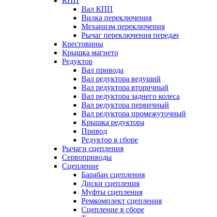
КПП
Вал КПП
Вилка переключения
Механизм переключения
Рычаг переключения передач
Крестовины
Крышка магнето
Редуктор
Вал привода
Вал редуктора ведущий
Вал редуктора вторичный
Вал редуктора заднего колеса
Вал редуктора первичный
Вал редуктора промежуточный
Крышка редуктора
Привод
Редуктор в сборе
Рычаги сцепления
Сервоприводы
Сцепление
Барабан сцепления
Диски сцепления
Муфты сцепления
Ремкомплект сцепления
Сцепление в сборе