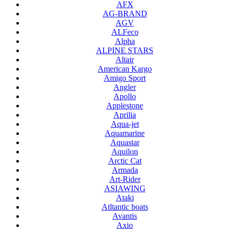
AFX
AG-BRAND
AGV
ALFeco
Alpha
ALPINE STARS
Altair
American Kargo
Amigo Sport
Angler
Apollo
Applestone
Aprilia
Aqua-jet
Aquamarine
Aquastar
Aquilon
Arctic Cat
Armada
Art-Rider
ASIAWING
Ataki
Atltantic boats
Avantis
Axio