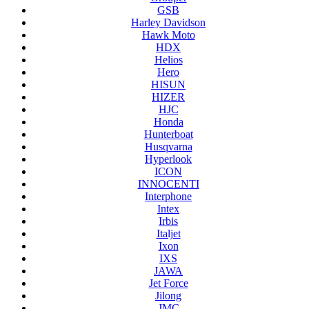
GSB
Harley Davidson
Hawk Moto
HDX
Helios
Hero
HISUN
HIZER
HJC
Honda
Hunterboat
Husqvarna
Hyperlook
ICON
INNOCENTI
Interphone
Intex
Irbis
Italjet
Ixon
IXS
JAWA
Jet Force
Jilong
JMC