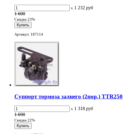
1 232
руб
x
1 600
Скидка 23%
Артикул: 187114
Суппорт тормоза заднего (2пор.) TTR250
1 318
руб
x
1 690
Скидка 22%