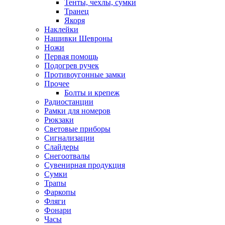
Тенты, чехлы, сумки
Транец
Якоря
Наклейки
Нашивки Шевроны
Ножи
Первая помощь
Подогрев ручек
Противоугонные замки
Прочее
Болты и крепеж
Радиостанции
Рамки для номеров
Рюкзаки
Световые приборы
Сигнализации
Слайдеры
Снегоотвалы
Сувенирная продукция
Сумки
Трапы
Фаркопы
Фляги
Фонари
Часы