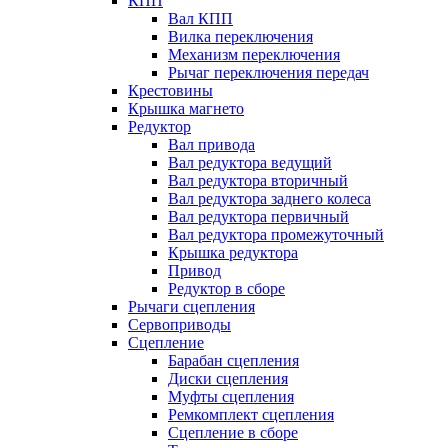
КПП
Вал КПП
Вилка переключения
Механизм переключения
Рычаг переключения передач
Крестовины
Крышка магнето
Редуктор
Вал привода
Вал редуктора ведущий
Вал редуктора вторичный
Вал редуктора заднего колеса
Вал редуктора первичный
Вал редуктора промежуточный
Крышка редуктора
Привод
Редуктор в сборе
Рычаги сцепления
Сервоприводы
Сцепление
Барабан сцепления
Диски сцепления
Муфты сцепления
Ремкомплект сцепления
Сцепление в сборе