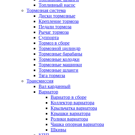
Топливный насос
Тормозная система
Диски тормозные
Крепление тормоза
Педали тормоза
Рычаг тормоза
Суппорта
Тормоз в сборе
Тормозной цилиндр
Тормозные барабаны
Тормозные колодки
Тормозные машинки
Тормозные шланги
Тяга тормоза
Трансмиссия
Вал карданный
Вариатор
Вариатор в сборе
Коллектор вариатора
Крыльчатка вариатора
Крышки вариатора
Ролики вариатора
Чашка опорная вариатора
Шкивы