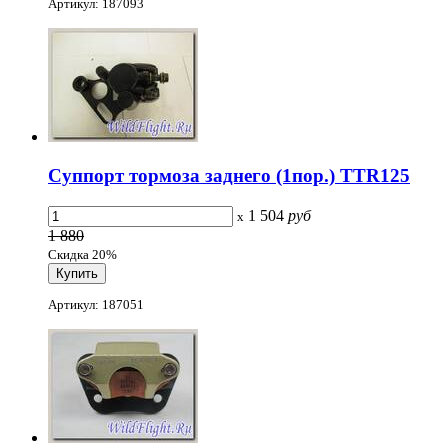
Артикул: 187093
Суппорт тормоза заднего (1пор.) TTR125
1 504
руб
x
1 880
Скидка 20%
Артикул: 187051