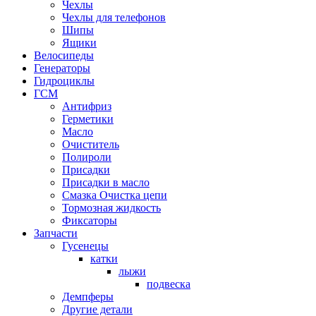
Чехлы
Чехлы для телефонов
Шипы
Ящики
Велосипеды
Генераторы
Гидроциклы
ГСМ
Антифриз
Герметики
Масло
Очиститель
Полироли
Присадки
Присадки в масло
Смазка Очистка цепи
Тормозная жидкость
Фиксаторы
Запчасти
Гусенецы
катки
лыжи
подвеска
Демпферы
Другие детали