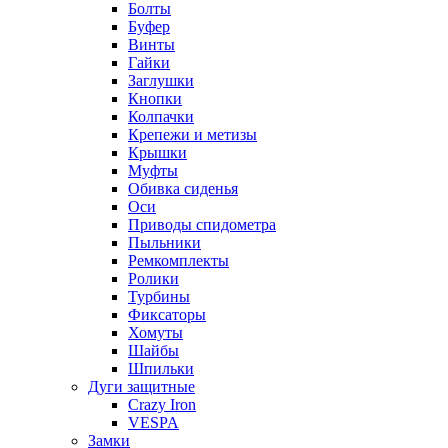
Болты
Буфер
Винты
Гайки
Заглушки
Кнопки
Колпачки
Крепежи и метизы
Крышки
Муфты
Обивка сиденья
Оси
Приводы спидометра
Пыльники
Ремкомплекты
Ролики
Турбины
Фиксаторы
Хомуты
Шайбы
Шпильки
Дуги защитные
Crazy Iron
VESPA
Замки