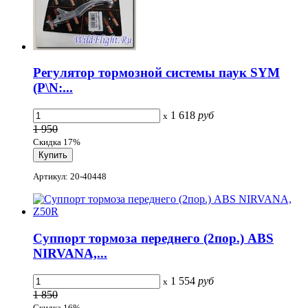
Регулятор тормозной системы паук SYM
(P\N:...
1 618
руб
x
1 950
Скидка 17%
Артикул: 20-40448
Суппорт тормоза переднего (2пор.) ABS
NIRVANA,...
1 554
руб
x
1 850
Скидка 16%