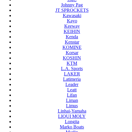
Johnny Pag
JT SPROCKETS
Kawasaki
Kayo
Keeway
KEIHIN
Kenda
Kenstar
KOMINE
Korsar
KOSHIN
KTM
L.A. Sports
LAKER
Latimeria
Leader
Leatt
Lifan
Liman
Limus
Linhai-Yamaha
LIQUI MOLY
Longjia
Marko Boats