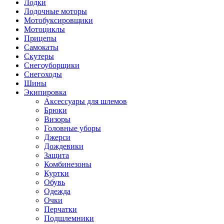
Лодки
Лодочные моторы
Мотобуксировщики
Мотоциклы
Прицепы
Самокаты
Скутеры
Снегоуборщики
Снегоходы
Шины
Экипировка
Аксессуары для шлемов
Брюки
Визоры
Головные уборы
Джерси
Дождевики
Защита
Комбинезоны
Куртки
Обувь
Одежда
Очки
Перчатки
Подшлемники