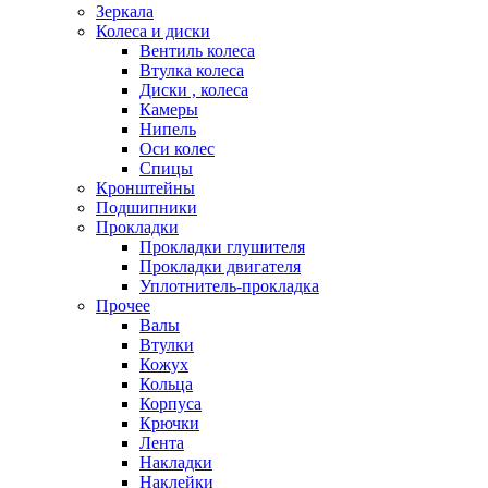
Зеркала
Колеса и диски
Вентиль колеса
Втулка колеса
Диски , колеса
Камеры
Нипель
Оси колес
Спицы
Кронштейны
Подшипники
Прокладки
Прокладки глушителя
Прокладки двигателя
Уплотнитель-прокладка
Прочее
Валы
Втулки
Кожух
Кольца
Корпуса
Крючки
Лента
Накладки
Наклейки