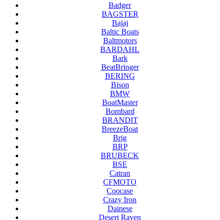
Badger
BAGSTER
Bajaj
Baltic Boats
Baltmotors
BARDAHL
Bark
BeatBringer
BERING
Bison
BMW
BoatMaster
Bombard
BRANDIT
BreezeBoat
Brig
BRP
BRUBECK
BSE
Catran
CFMOTO
Coocase
Crazy Iron
Dainese
Desert Raven