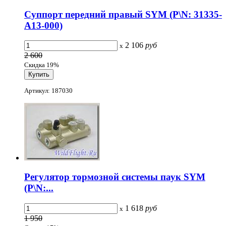
Суппорт передний правый SYM (P\N: 31335-
A13-000)
2 106
руб
x
2 600
Скидка 19%
Артикул: 187030
Регулятор тормозной системы паук SYM
(P\N:...
1 618
руб
x
1 950