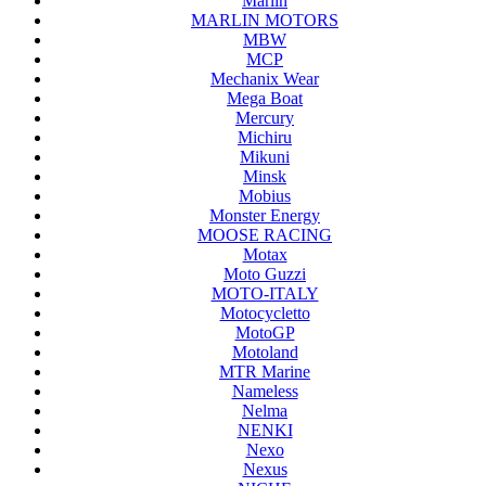
Marlin
MARLIN MOTORS
MBW
MCP
Mechanix Wear
Mega Boat
Mercury
Michiru
Mikuni
Minsk
Mobius
Monster Energy
MOOSE RACING
Motax
Moto Guzzi
MOTO-ITALY
Motocycletto
MotoGP
Motoland
MTR Marine
Nameless
Nelma
NENKI
Nexo
Nexus