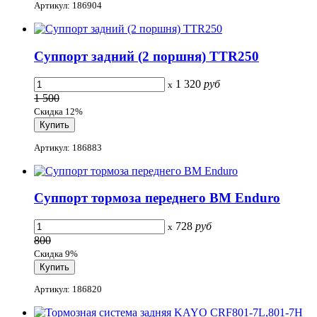
Артикул: 186904
Суппорт задний (2 поршня) TTR250
1 320
руб
x
1 500
Скидка 12%
Артикул: 186883
Суппорт тормоза переднего BM Enduro
728
руб
x
800
Скидка 9%
Артикул: 186820