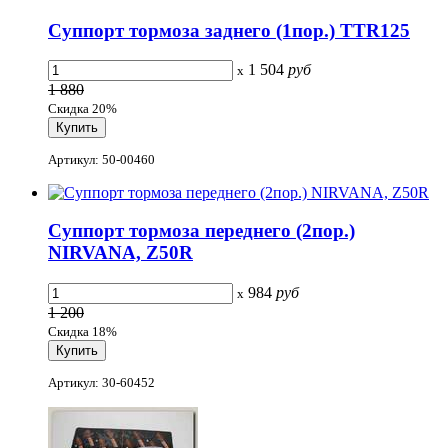
Суппорт тормоза заднего (1пор.) TTR125
1 504
руб
x
1 880
Скидка 20%
Артикул: 50-00460
Суппорт тормоза переднего (2пор.)
NIRVANA, Z50R
984
руб
x
1 200
Скидка 18%
Артикул: 30-60452