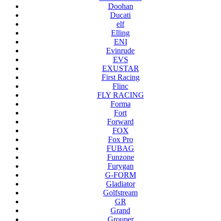
Doohan
Ducati
elf
Elling
ENI
Evinrude
EVS
EXUSTAR
First Racing
Flinc
FLY RACING
Forma
Fort
Forward
FOX
Fox Pro
FUBAG
Funzone
Furygan
G-FORM
Gladiator
Golfstream
GR
Grand
Grouper