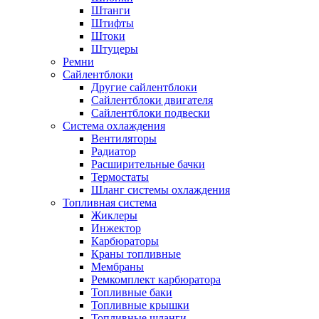
Штанги
Штифты
Штоки
Штуцеры
Ремни
Сайлентблоки
Другие сайлентблоки
Сайлентблоки двигателя
Сайлентблоки подвески
Система охлаждения
Вентиляторы
Радиатор
Расширительные бачки
Термостаты
Шланг системы охлаждения
Топливная система
Жиклеры
Инжектор
Карбюраторы
Краны топливные
Мембраны
Ремкомплект карбюратора
Топливные баки
Топливные крышки
Топливные шланги