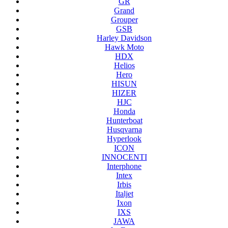
GR
Grand
Grouper
GSB
Harley Davidson
Hawk Moto
HDX
Helios
Hero
HISUN
HIZER
HJC
Honda
Hunterboat
Husqvarna
Hyperlook
ICON
INNOCENTI
Interphone
Intex
Irbis
Italjet
Ixon
IXS
JAWA