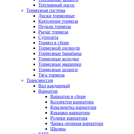
Топливный насос
Тормозная система
Диски тормозные
Крепление тормоза
Педали тормоза
Рычаг тормоза
Суппорта
Тормоз в сборе
Тормозной цилиндр
Тормозные барабаны
Тормозные колодки
Тормозные машинки
Тормозные шланги
Тяга тормоза
Трансмиссия
Вал карданный
Вариатор
Вариатор в сборе
Коллектор вариатора
Крыльчатка вариатора
Крышки вариатора
Ролики вариатора
Чашка опорная вариатора
Шкивы