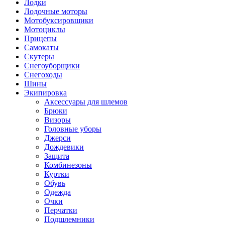
Лодки
Лодочные моторы
Мотобуксировщики
Мотоциклы
Прицепы
Самокаты
Скутеры
Снегоуборщики
Снегоходы
Шины
Экипировка
Аксессуары для шлемов
Брюки
Визоры
Головные уборы
Джерси
Дождевики
Защита
Комбинезоны
Куртки
Обувь
Одежда
Очки
Перчатки
Подшлемники