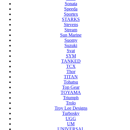
Sonata
Speeda
Sportex
STARKS
Stevens
Stream
Sun Marine
Suomy
Suzuki
Svat
SYM
TANKED
TCX
Thor
TITAN
Tohatsu
Top Gear
TOYAMA
Triumph
Trolo
Troy Lee Designs
Turbosky
UGG
UM
UNIVERSAL