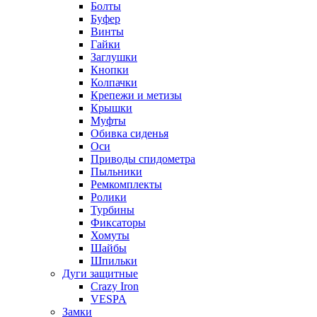
Болты
Буфер
Винты
Гайки
Заглушки
Кнопки
Колпачки
Крепежи и метизы
Крышки
Муфты
Обивка сиденья
Оси
Приводы спидометра
Пыльники
Ремкомплекты
Ролики
Турбины
Фиксаторы
Хомуты
Шайбы
Шпильки
Дуги защитные
Crazy Iron
VESPA
Замки