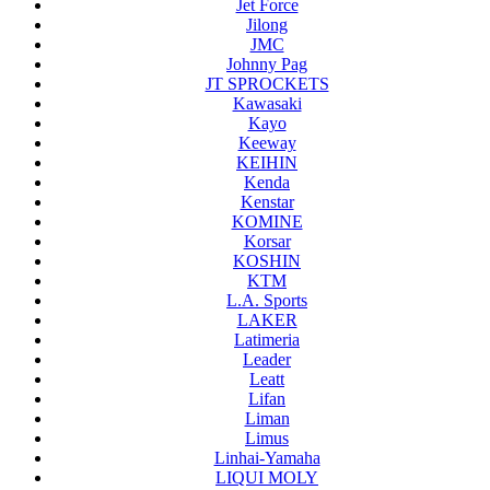
Jet Force
Jilong
JMC
Johnny Pag
JT SPROCKETS
Kawasaki
Kayo
Keeway
KEIHIN
Kenda
Kenstar
KOMINE
Korsar
KOSHIN
KTM
L.A. Sports
LAKER
Latimeria
Leader
Leatt
Lifan
Liman
Limus
Linhai-Yamaha
LIQUI MOLY