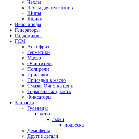
Чехлы
Чехлы для телефонов
Шипы
Ящики
Велосипеды
Генераторы
Гидроциклы
ГСМ
Антифриз
Герметики
Масло
Очиститель
Полироли
Присадки
Присадки в масло
Смазка Очистка цепи
Тормозная жидкость
Фиксаторы
Запчасти
Гусенецы
катки
лыжи
подвеска
Демпферы
Другие детали