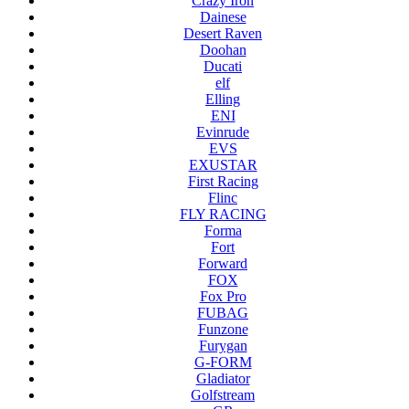
Crazy Iron
Dainese
Desert Raven
Doohan
Ducati
elf
Elling
ENI
Evinrude
EVS
EXUSTAR
First Racing
Flinc
FLY RACING
Forma
Fort
Forward
FOX
Fox Pro
FUBAG
Funzone
Furygan
G-FORM
Gladiator
Golfstream