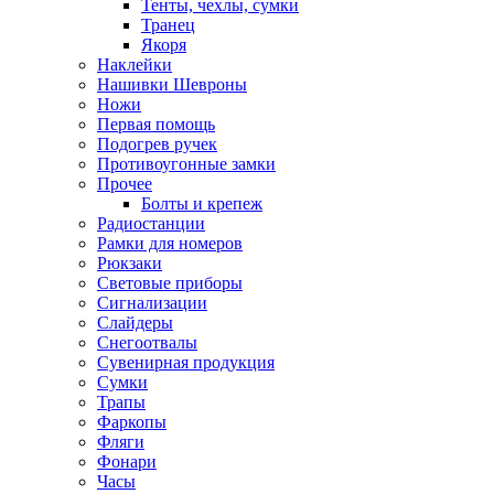
Тенты, чехлы, сумки
Транец
Якоря
Наклейки
Нашивки Шевроны
Ножи
Первая помощь
Подогрев ручек
Противоугонные замки
Прочее
Болты и крепеж
Радиостанции
Рамки для номеров
Рюкзаки
Световые приборы
Сигнализации
Слайдеры
Снегоотвалы
Сувенирная продукция
Сумки
Трапы
Фаркопы
Фляги
Фонари
Часы