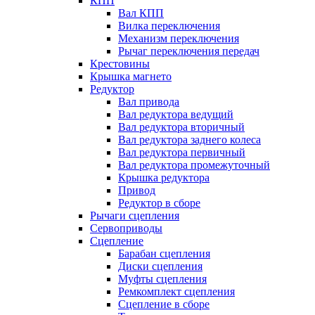
КПП
Вал КПП
Вилка переключения
Механизм переключения
Рычаг переключения передач
Крестовины
Крышка магнето
Редуктор
Вал привода
Вал редуктора ведущий
Вал редуктора вторичный
Вал редуктора заднего колеса
Вал редуктора первичный
Вал редуктора промежуточный
Крышка редуктора
Привод
Редуктор в сборе
Рычаги сцепления
Сервоприводы
Сцепление
Барабан сцепления
Диски сцепления
Муфты сцепления
Ремкомплект сцепления
Сцепление в сборе