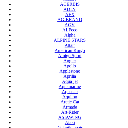
ACERBIS
ADLY
AFX
AG-BRAND
AGV
ALFeco
Alpha
ALPINE STARS
Altair
American Kargo
Amigo Sport
Angler
Apollo
Applestone
Aprilia
Aqua-jet
Aquamarine
Aquastar
Aquilon
Arctic Cat
Armada
Art-Rider
ASIAWING
Ataki
Atltantic boats