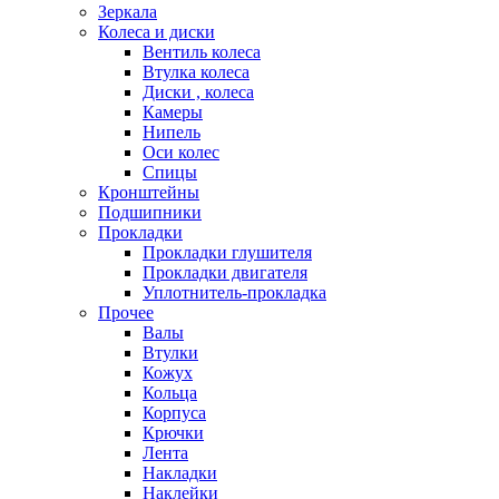
Зеркала
Колеса и диски
Вентиль колеса
Втулка колеса
Диски , колеса
Камеры
Нипель
Оси колес
Спицы
Кронштейны
Подшипники
Прокладки
Прокладки глушителя
Прокладки двигателя
Уплотнитель-прокладка
Прочее
Валы
Втулки
Кожух
Кольца
Корпуса
Крючки
Лента
Накладки
Наклейки