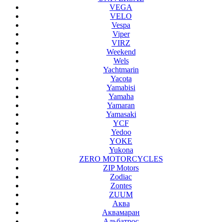
VEGA
VELO
Vespa
Viper
VIRZ
Weekend
Wels
Yachtmarin
Yacota
Yamabisi
Yamaha
Yamaran
Yamasaki
YCF
Yedoo
YOKE
Yukona
ZERO MOTORCYCLES
ZIP Motors
Zodiac
Zontes
ZUUM
Аква
Аквамаран
Альбатрос