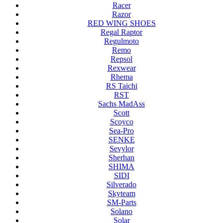
Racer
Razor
RED WING SHOES
Regal Raptor
Regulmoto
Remo
Repsol
Rexwear
Rhema
RS Taichi
RST
Sachs MadAss
Scott
Scoyco
Sea-Pro
SENKE
Sevylor
Sherhan
SHIMA
SIDI
Silverado
Skyteam
SM-Parts
Solano
Solar