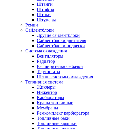
Штанги
Штифты
Штоки
Штуцеры
Ремни
Сайлентблоки
Другие сайлентблоки
Сайлентблоки двигателя
Сайлентблоки подвески
Система охлаждения
Вентиляторы
Радиатор
Расширительные бачки
Термостаты
Шланг системы охлаждения
Топливная система
Жиклеры
Инжектор
Карбюраторы
Краны топливные
Мембраны
Ремкомплект карбюратора
Топливные баки
Топливные крышки
Топливные шланги