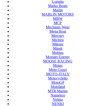
Longjia
Marko Boats
Marlin
MARLIN MOTORS
MBW
MCP
Mechanix Wear
Mega Boat
Mercury
Michiru
Mikuni
Minsk
Mobius
Monster Energy
MOOSE RACING
Motax
Moto Guzzi
MOTO-ITALY
Motocycletto
MotoGP
Motoland
MTR Marine
Nameless
Nelma
NENKI