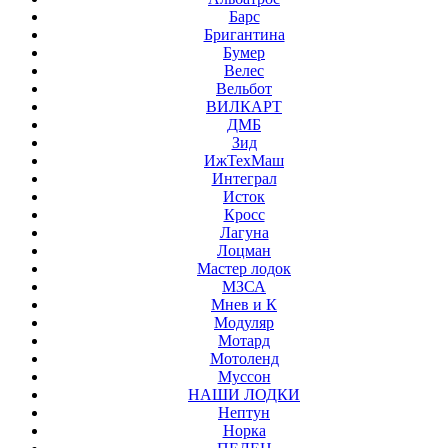
Барс
Бригантина
Бумер
Велес
Вельбот
ВИЛКАРТ
ДМБ
Зид
ИжТехМаш
Интеграл
Исток
Кросс
Лагуна
Лоцман
Мастер лодок
МЗСА
Мнев и К
Модуляр
Мотард
Мотоленд
Муссон
НАШИ ЛОДКИ
Нептун
Норка