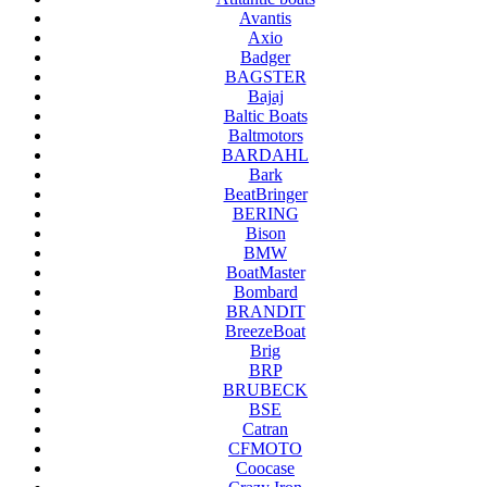
Avantis
Axio
Badger
BAGSTER
Bajaj
Baltic Boats
Baltmotors
BARDAHL
Bark
BeatBringer
BERING
Bison
BMW
BoatMaster
Bombard
BRANDIT
BreezeBoat
Brig
BRP
BRUBECK
BSE
Catran
CFMOTO
Coocase