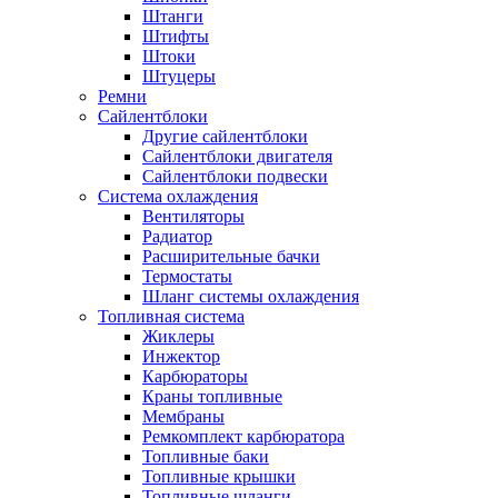
Штанги
Штифты
Штоки
Штуцеры
Ремни
Сайлентблоки
Другие сайлентблоки
Сайлентблоки двигателя
Сайлентблоки подвески
Система охлаждения
Вентиляторы
Радиатор
Расширительные бачки
Термостаты
Шланг системы охлаждения
Топливная система
Жиклеры
Инжектор
Карбюраторы
Краны топливные
Мембраны
Ремкомплект карбюратора
Топливные баки
Топливные крышки
Топливные шланги