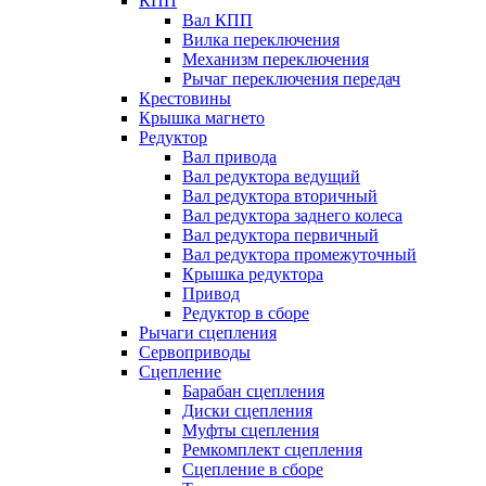
КПП
Вал КПП
Вилка переключения
Механизм переключения
Рычаг переключения передач
Крестовины
Крышка магнето
Редуктор
Вал привода
Вал редуктора ведущий
Вал редуктора вторичный
Вал редуктора заднего колеса
Вал редуктора первичный
Вал редуктора промежуточный
Крышка редуктора
Привод
Редуктор в сборе
Рычаги сцепления
Сервоприводы
Сцепление
Барабан сцепления
Диски сцепления
Муфты сцепления
Ремкомплект сцепления
Сцепление в сборе