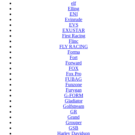
elf
Elling
ENI
Evinrude
EVS
EXUSTAR
First Racing
Flinc
FLY RACING
Forma
Fort
Forward
FOX
Fox Pro
FUBAG
Funzone
Furygan
G-FORM
Gladiator
Golfstream
GR
Grand
Grouper
GSB
Harley Davidson