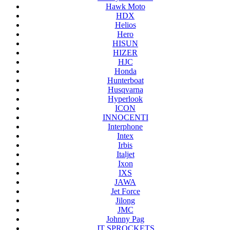
Hawk Moto
HDX
Helios
Hero
HISUN
HIZER
HJC
Honda
Hunterboat
Husqvarna
Hyperlook
ICON
INNOCENTI
Interphone
Intex
Irbis
Italjet
Ixon
IXS
JAWA
Jet Force
Jilong
JMC
Johnny Pag
JT SPROCKETS