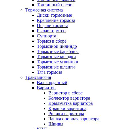
Топливный насос
Тормозная система
Диски тормозные
Крепление тормоза
Педали тормоза
Рычаг тормоза
Суппорта
Тормоз в сборе
Тормозной цилиндр
Тормозные барабаны
Тормозные колодки
Тормозные машинки
Тормозные шланги
Тяга тормоза
Трансмиссия
Вал карданный
Вариатор
Вариатор в сборе
Коллектор вариатора
Крыльчатка вариатора
Крышки вариатора
Ролики вариатора
Чашка опорная вариатора
Шкивы