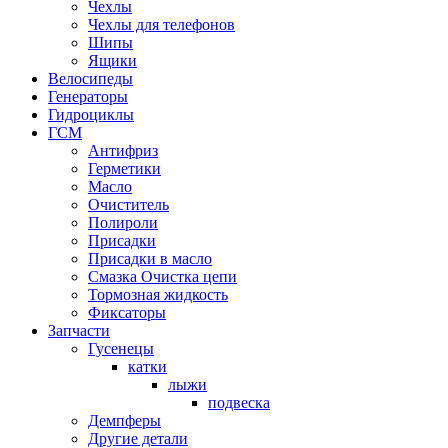
Чехлы
Чехлы для телефонов
Шипы
Ящики
Велосипеды
Генераторы
Гидроциклы
ГСМ
Антифриз
Герметики
Масло
Очиститель
Полироли
Присадки
Присадки в масло
Смазка Очистка цепи
Тормозная жидкость
Фиксаторы
Запчасти
Гусенецы
катки
лыжи
подвеска
Демпферы
Другие детали