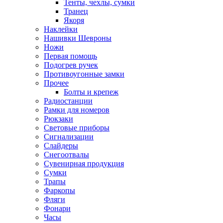
Тенты, чехлы, сумки
Транец
Якоря
Наклейки
Нашивки Шевроны
Ножи
Первая помощь
Подогрев ручек
Противоугонные замки
Прочее
Болты и крепеж
Радиостанции
Рамки для номеров
Рюкзаки
Световые приборы
Сигнализации
Слайдеры
Снегоотвалы
Сувенирная продукция
Сумки
Трапы
Фаркопы
Фляги
Фонари
Часы