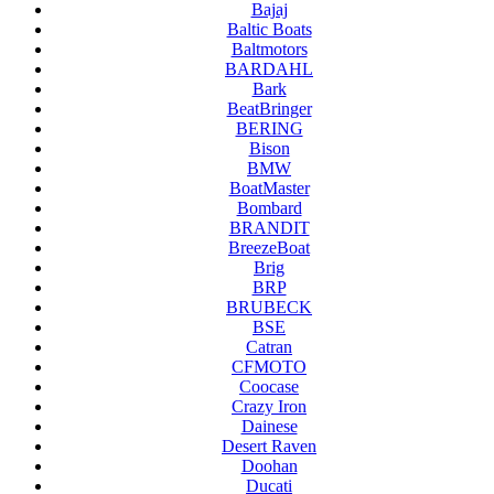
Bajaj
Baltic Boats
Baltmotors
BARDAHL
Bark
BeatBringer
BERING
Bison
BMW
BoatMaster
Bombard
BRANDIT
BreezeBoat
Brig
BRP
BRUBECK
BSE
Catran
CFMOTO
Coocase
Crazy Iron
Dainese
Desert Raven
Doohan
Ducati