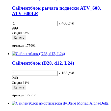
Сайлентблок рычага подвески ATV_600,
ATV_600LE
460
руб
x
709
Скидка 35%
Артикул: 177601
Сайлентблок (D28, d12, L24)
165
руб
x
240
Скидка 31%
Артикул: 177517