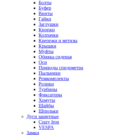
Болты
Буфер
Винты
Гайки
Заглушки
Кнопки
Колпачки
Крепежи и метизы
Крышки
Муфты
Обивка сиденья
Оси
Приводы спидометра
Пыльники
Ремкомплекты
Ролики
Турбины
Фиксаторы
Хомуты
Шайбы
Шпильки
Дуги защитные
Crazy Iron
VESPA
Замки