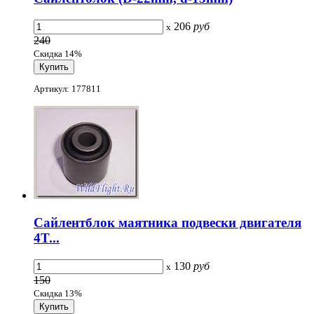
206
руб
x
240
Скидка 14%
Артикул: 177811
Сайлентблок маятника подвески двигателя
4T...
130
руб
x
150
Скидка 13%