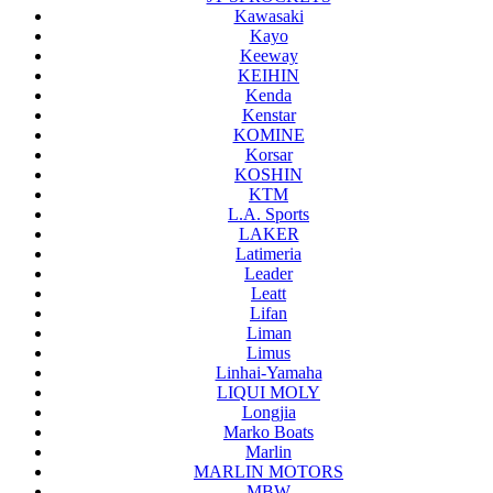
Kawasaki
Kayo
Keeway
KEIHIN
Kenda
Kenstar
KOMINE
Korsar
KOSHIN
KTM
L.A. Sports
LAKER
Latimeria
Leader
Leatt
Lifan
Liman
Limus
Linhai-Yamaha
LIQUI MOLY
Longjia
Marko Boats
Marlin
MARLIN MOTORS
MBW