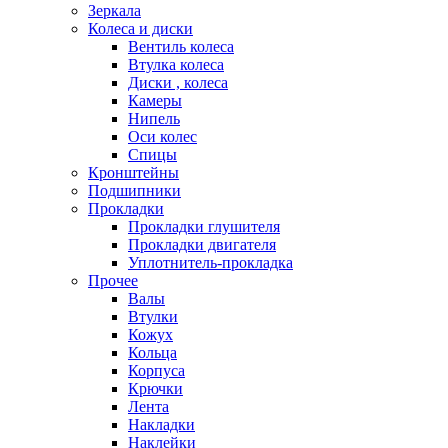
Зеркала
Колеса и диски
Вентиль колеса
Втулка колеса
Диски , колеса
Камеры
Нипель
Оси колес
Спицы
Кронштейны
Подшипники
Прокладки
Прокладки глушителя
Прокладки двигателя
Уплотнитель-прокладка
Прочее
Валы
Втулки
Кожух
Кольца
Корпуса
Крючки
Лента
Накладки
Наклейки