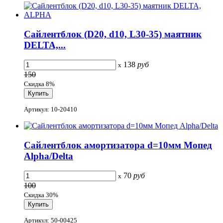
Сайлентблок (D20, d10, L30-35) маятник
DELTA,...
138
руб
x
150
Скидка 8%
Артикул: 10-20410
Сайлентблок амортизатора d=10мм Мопед
Alpha/Delta
70
руб
x
100
Скидка 30%
Артикул: 50-00425