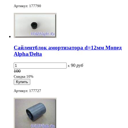
Артикул: 177790
Сайлентблок амортизатора d=12мм Мопед
Alpha/Delta
90
руб
x
100
Скидка 10%
Артикул: 177727