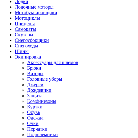
Лодки
Лодочные моторы
Мотобуксировщики
Мотоциклы
Прицепы
Самокаты
Скутеры
Снегоуборщики
Снегоходы
Шины
Экипировка
Аксессуары для шлемов
Брюки
Визоры
Головные уборы
Джерси
Дождевики
Защита
Комбинезоны
Куртки
Обувь
Одежда
Очки
Перчатки
Подшлемники