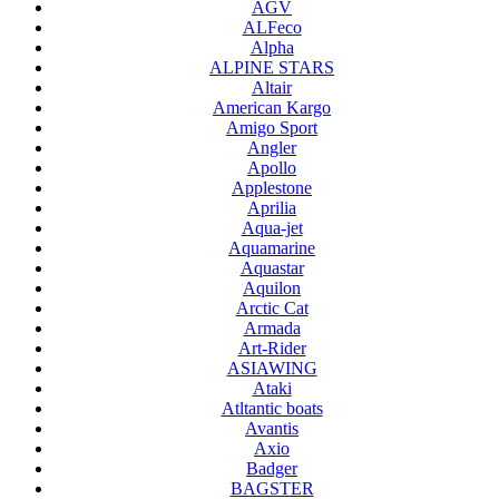
AGV
ALFeco
Alpha
ALPINE STARS
Altair
American Kargo
Amigo Sport
Angler
Apollo
Applestone
Aprilia
Aqua-jet
Aquamarine
Aquastar
Aquilon
Arctic Cat
Armada
Art-Rider
ASIAWING
Ataki
Atltantic boats
Avantis
Axio
Badger
BAGSTER