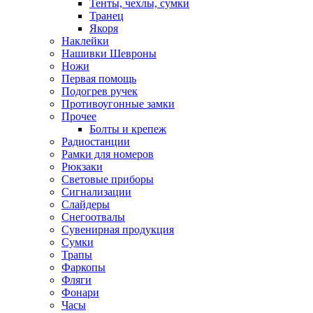
Тенты, чехлы, сумки
Транец
Якоря
Наклейки
Нашивки Шевроны
Ножи
Первая помощь
Подогрев ручек
Противоугонные замки
Прочее
Болты и крепеж
Радиостанции
Рамки для номеров
Рюкзаки
Световые приборы
Сигнализации
Слайдеры
Снегоотвалы
Сувенирная продукция
Сумки
Трапы
Фаркопы
Фляги
Фонари
Часы