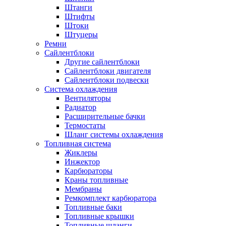
Штанги
Штифты
Штоки
Штуцеры
Ремни
Сайлентблоки
Другие сайлентблоки
Сайлентблоки двигателя
Сайлентблоки подвески
Система охлаждения
Вентиляторы
Радиатор
Расширительные бачки
Термостаты
Шланг системы охлаждения
Топливная система
Жиклеры
Инжектор
Карбюраторы
Краны топливные
Мембраны
Ремкомплект карбюратора
Топливные баки
Топливные крышки
Топливные шланги