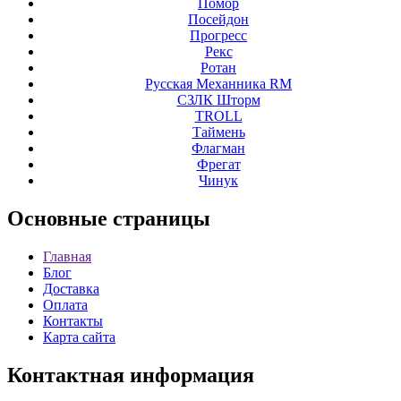
Помор
Посейдон
Прогресс
Рекс
Ротан
Русская Механника RM
СЗЛК Шторм
ТROLL
Таймень
Флагман
Фрегат
Чинук
Основные
страницы
Главная
Блог
Доставка
Оплата
Контакты
Карта сайта
Контактная
информация