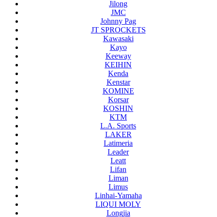
Jilong
JMC
Johnny Pag
JT SPROCKETS
Kawasaki
Kayo
Keeway
KEIHIN
Kenda
Kenstar
KOMINE
Korsar
KOSHIN
KTM
L.A. Sports
LAKER
Latimeria
Leader
Leatt
Lifan
Liman
Limus
Linhai-Yamaha
LIQUI MOLY
Longjia