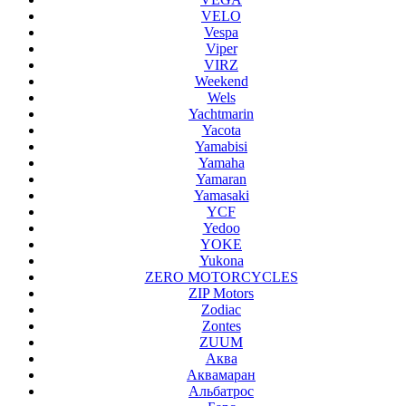
VELO
Vespa
Viper
VIRZ
Weekend
Wels
Yachtmarin
Yacota
Yamabisi
Yamaha
Yamaran
Yamasaki
YCF
Yedoo
YOKE
Yukona
ZERO MOTORCYCLES
ZIP Motors
Zodiac
Zontes
ZUUM
Аква
Аквамаран
Альбатрос