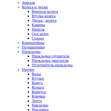
Зеркала
Колеса и диски
Вентиль колеса
Втулка колеса
Диски , колеса
Камеры
Нипель
Оси колес
Спицы
Кронштейны
Подшипники
Прокладки
Прокладки глушителя
Прокладки двигателя
Уплотнитель-прокладка
Прочее
Валы
Втулки
Кожух
Кольца
Корпуса
Крючки
Лента
Накладки
Наклейки