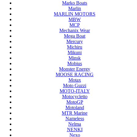
Marko Boats
Marlin
MARLIN MOTORS
MBW
MCP
Mechanix Wear
Mega Boat
Mercury
Michiru
Mikuni
Minsk
Mobius
Monster Energy
MOOSE RACING
Motax
Moto Guzzi
MOTO-ITALY
Motocycletto
MotoGP
Motoland
MTR Marine
Nameless
Nelma
NENKI
Nexo