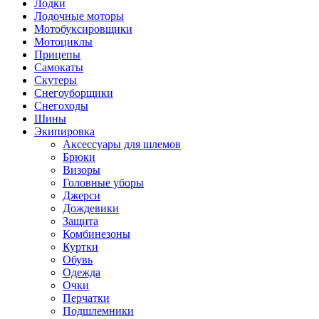
Лодки
Лодочные моторы
Мотобуксировщики
Мотоциклы
Прицепы
Самокаты
Скутеры
Снегоуборщики
Снегоходы
Шины
Экипировка
Аксессуары для шлемов
Брюки
Визоры
Головные уборы
Джерси
Дождевики
Защита
Комбинезоны
Куртки
Обувь
Одежда
Очки
Перчатки
Подшлемники