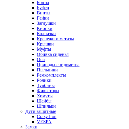
Болты
Буфер
Винты
Гайки
Заглушки
Кнопки
Колпачки
Крепежи и метизы
Крышки
Муфты
Обивка сиденья
Оси
Приводы спидометра
Пыльники
Ремкомплекты
Ролики
Турбины
Фиксаторы
Хомуты
Шайбы
Шпильки
Дуги защитные
Crazy Iron
VESPA
Замки