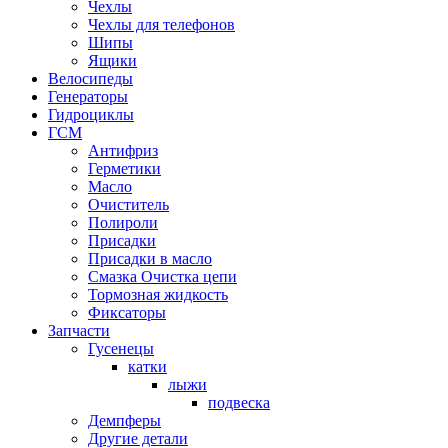
Чехлы
Чехлы для телефонов
Шипы
Ящики
Велосипеды
Генераторы
Гидроциклы
ГСМ
Антифриз
Герметики
Масло
Очиститель
Полироли
Присадки
Присадки в масло
Смазка Очистка цепи
Тормозная жидкость
Фиксаторы
Запчасти
Гусенецы
катки
лыжи
подвеска
Демпферы
Другие детали