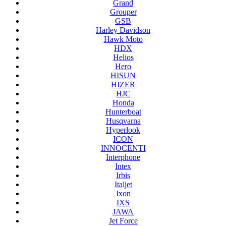
Grand
Grouper
GSB
Harley Davidson
Hawk Moto
HDX
Helios
Hero
HISUN
HIZER
HJC
Honda
Hunterboat
Husqvarna
Hyperlook
ICON
INNOCENTI
Interphone
Intex
Irbis
Italjet
Ixon
IXS
JAWA
Jet Force