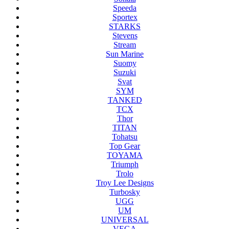
Speeda
Sportex
STARKS
Stevens
Stream
Sun Marine
Suomy
Suzuki
Svat
SYM
TANKED
TCX
Thor
TITAN
Tohatsu
Top Gear
TOYAMA
Triumph
Trolo
Troy Lee Designs
Turbosky
UGG
UM
UNIVERSAL
VEGA