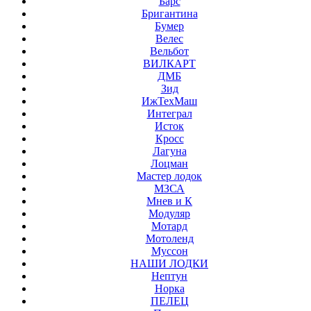
Барс
Бригантина
Бумер
Велес
Вельбот
ВИЛКАРТ
ДМБ
Зид
ИжТехМаш
Интеграл
Исток
Кросс
Лагуна
Лоцман
Мастер лодок
МЗСА
Мнев и К
Модуляр
Мотард
Мотоленд
Муссон
НАШИ ЛОДКИ
Нептун
Норка
ПЕЛЕЦ