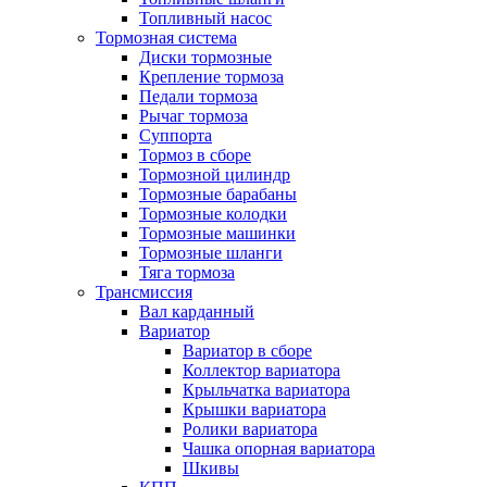
Топливный насос
Тормозная система
Диски тормозные
Крепление тормоза
Педали тормоза
Рычаг тормоза
Суппорта
Тормоз в сборе
Тормозной цилиндр
Тормозные барабаны
Тормозные колодки
Тормозные машинки
Тормозные шланги
Тяга тормоза
Трансмиссия
Вал карданный
Вариатор
Вариатор в сборе
Коллектор вариатора
Крыльчатка вариатора
Крышки вариатора
Ролики вариатора
Чашка опорная вариатора
Шкивы