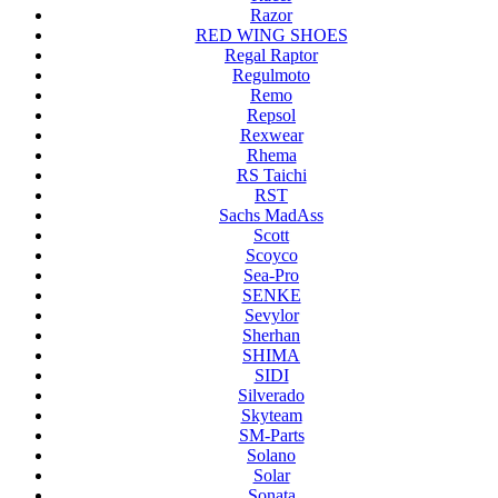
Razor
RED WING SHOES
Regal Raptor
Regulmoto
Remo
Repsol
Rexwear
Rhema
RS Taichi
RST
Sachs MadAss
Scott
Scoyco
Sea-Pro
SENKE
Sevylor
Sherhan
SHIMA
SIDI
Silverado
Skyteam
SM-Parts
Solano
Solar
Sonata