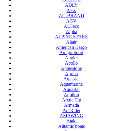
ADLY
AFX
AG-BRAND
AGV
ALFeco
Alpha
ALPINE STARS
Altair
American Kargo
Amigo Sport
Angler
Apollo
Applestone
Aprilia
Aqua-jet
Aquamarine
Aquastar
Aquilon
Arctic Cat
Armada
Art-Rider
ASIAWING
Ataki
Atltantic boats