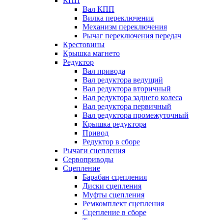
КПП
Вал КПП
Вилка переключения
Механизм переключения
Рычаг переключения передач
Крестовины
Крышка магнето
Редуктор
Вал привода
Вал редуктора ведущий
Вал редуктора вторичный
Вал редуктора заднего колеса
Вал редуктора первичный
Вал редуктора промежуточный
Крышка редуктора
Привод
Редуктор в сборе
Рычаги сцепления
Сервоприводы
Сцепление
Барабан сцепления
Диски сцепления
Муфты сцепления
Ремкомплект сцепления
Сцепление в сборе