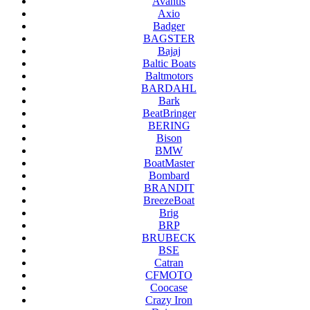
Avantis
Axio
Badger
BAGSTER
Bajaj
Baltic Boats
Baltmotors
BARDAHL
Bark
BeatBringer
BERING
Bison
BMW
BoatMaster
Bombard
BRANDIT
BreezeBoat
Brig
BRP
BRUBECK
BSE
Catran
CFMOTO
Coocase
Crazy Iron