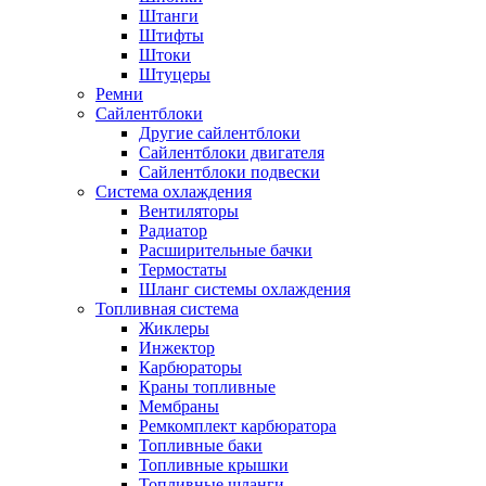
Штанги
Штифты
Штоки
Штуцеры
Ремни
Сайлентблоки
Другие сайлентблоки
Сайлентблоки двигателя
Сайлентблоки подвески
Система охлаждения
Вентиляторы
Радиатор
Расширительные бачки
Термостаты
Шланг системы охлаждения
Топливная система
Жиклеры
Инжектор
Карбюраторы
Краны топливные
Мембраны
Ремкомплект карбюратора
Топливные баки
Топливные крышки
Топливные шланги