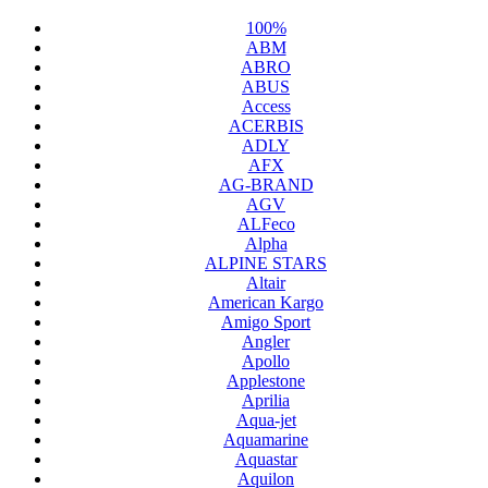
100%
ABM
ABRO
ABUS
Access
ACERBIS
ADLY
AFX
AG-BRAND
AGV
ALFeco
Alpha
ALPINE STARS
Altair
American Kargo
Amigo Sport
Angler
Apollo
Applestone
Aprilia
Aqua-jet
Aquamarine
Aquastar
Aquilon