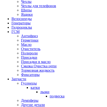
Чехлы
Чехлы для телефонов
Шипы
Ящики
Велосипеды
Генераторы
Гидроциклы
ГСМ
Антифриз
Герметики
Масло
Очиститель
Полироли
Присадки
Присадки в масло
Смазка Очистка цепи
Тормозная жидкость
Фиксаторы
Запчасти
Гусенецы
катки
лыжи
подвеска
Демпферы
Другие детали