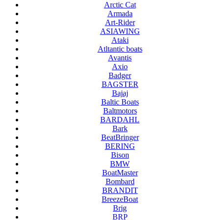
Arctic Cat
Armada
Art-Rider
ASIAWING
Ataki
Atltantic boats
Avantis
Axio
Badger
BAGSTER
Bajaj
Baltic Boats
Baltmotors
BARDAHL
Bark
BeatBringer
BERING
Bison
BMW
BoatMaster
Bombard
BRANDIT
BreezeBoat
Brig
BRP