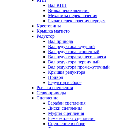
КПП
Вал КПП
Вилка переключения
Механизм переключения
Рычаг переключения передач
Крестовины
Крышка магнето
Редуктор
Вал привода
Вал редуктора ведущий
Вал редуктора вторичный
Вал редуктора заднего колеса
Вал редуктора первичный
Вал редуктора промежуточный
Крышка редуктора
Привод
Редуктор в сборе
Рычаги сцепления
Сервоприводы
Сцепление
Барабан сцепления
Диски сцепления
Муфты сцепления
Ремкомплект сцепления
Сцепление в сборе