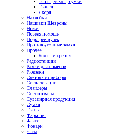
Тенты, чехлы, сумки
Транец
Якоря
Наклейки
Нашивки Шевроны
Ножи
Первая помощь
Подогрев ручек
Противоугонные замки
Прочее
Болты и крепеж
Радиостанции
Рамки для номеров
Рюкзаки
Световые приборы
Сигнализации
Слайдеры
Снегоотвалы
Сувенирная продукция
Сумки
Трапы
Фаркопы
Фляги
Фонари
Часы