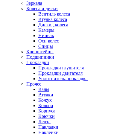
Зеркала
Колеса и диски
Вентиль колеса
Втулка колеса
Диски , колеса
Камеры
Нипель
Оси колес
Спицы
Кронштейны
Подшипники
Прокладки
Прокладки глушителя
Прокладки двигателя
Уплотнитель-прокладка
Прочее
Валы
Втулки
Кожух
Кольца
Корпуса
Крючки
Лента
Накладки
Наклейки