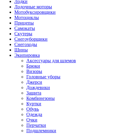
Лодки
Лодочные моторы
Мотобуксировщики
Мотоциклы
Прицепы
Самокаты
Скутеры
Снегоуборщики
Снегоходы
Шины
Экипировка
Аксессуары для шлемов
Брюки
Визоры
Головные уборы
Джерси
Дождевики
Защита
Комбинезоны
Куртки
Обувь
Одежда
Очки
Перчатки
Подшлемники