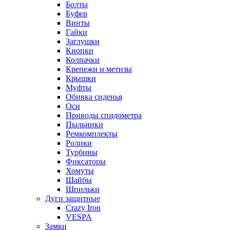
Болты
Буфер
Винты
Гайки
Заглушки
Кнопки
Колпачки
Крепежи и метизы
Крышки
Муфты
Обивка сиденья
Оси
Приводы спидометра
Пыльники
Ремкомплекты
Ролики
Турбины
Фиксаторы
Хомуты
Шайбы
Шпильки
Дуги защитные
Crazy Iron
VESPA
Замки