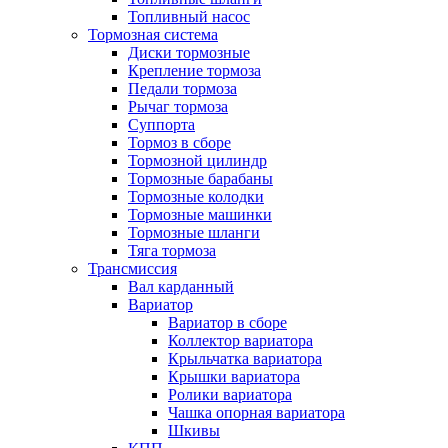
Топливный насос
Тормозная система
Диски тормозные
Крепление тормоза
Педали тормоза
Рычаг тормоза
Суппорта
Тормоз в сборе
Тормозной цилиндр
Тормозные барабаны
Тормозные колодки
Тормозные машинки
Тормозные шланги
Тяга тормоза
Трансмиссия
Вал карданный
Вариатор
Вариатор в сборе
Коллектор вариатора
Крыльчатка вариатора
Крышки вариатора
Ролики вариатора
Чашка опорная вариатора
Шкивы