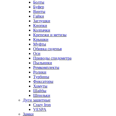
Болты
Буфер
Винты
Гайки
Заглушки
Кнопки
Колпачки
Крепежи и метизы
Крышки
Муфты
Обивка сиденья
Оси
Приводы спидометра
Пыльники
Ремкомплекты
Ролики
Турбины
Фиксаторы
Хомуты
Шайбы
Шпильки
Дуги защитные
Crazy Iron
VESPA
Замки