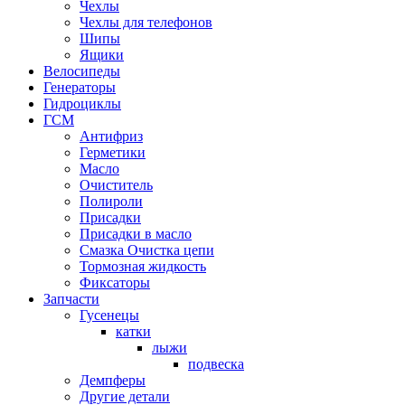
Чехлы
Чехлы для телефонов
Шипы
Ящики
Велосипеды
Генераторы
Гидроциклы
ГСМ
Антифриз
Герметики
Масло
Очиститель
Полироли
Присадки
Присадки в масло
Смазка Очистка цепи
Тормозная жидкость
Фиксаторы
Запчасти
Гусенецы
катки
лыжи
подвеска
Демпферы
Другие детали