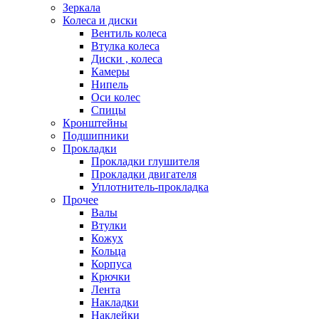
Зеркала
Колеса и диски
Вентиль колеса
Втулка колеса
Диски , колеса
Камеры
Нипель
Оси колес
Спицы
Кронштейны
Подшипники
Прокладки
Прокладки глушителя
Прокладки двигателя
Уплотнитель-прокладка
Прочее
Валы
Втулки
Кожух
Кольца
Корпуса
Крючки
Лента
Накладки
Наклейки