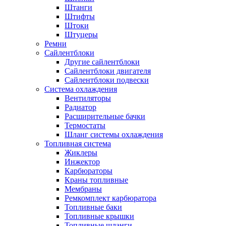
Штанги
Штифты
Штоки
Штуцеры
Ремни
Сайлентблоки
Другие сайлентблоки
Сайлентблоки двигателя
Сайлентблоки подвески
Система охлаждения
Вентиляторы
Радиатор
Расширительные бачки
Термостаты
Шланг системы охлаждения
Топливная система
Жиклеры
Инжектор
Карбюраторы
Краны топливные
Мембраны
Ремкомплект карбюратора
Топливные баки
Топливные крышки
Топливные шланги