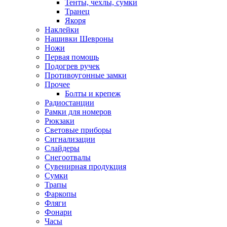
Тенты, чехлы, сумки
Транец
Якоря
Наклейки
Нашивки Шевроны
Ножи
Первая помощь
Подогрев ручек
Противоугонные замки
Прочее
Болты и крепеж
Радиостанции
Рамки для номеров
Рюкзаки
Световые приборы
Сигнализации
Слайдеры
Снегоотвалы
Сувенирная продукция
Сумки
Трапы
Фаркопы
Фляги
Фонари
Часы