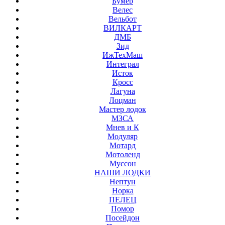
Бумер
Велес
Вельбот
ВИЛКАРТ
ДМБ
Зид
ИжТехМаш
Интеграл
Исток
Кросс
Лагуна
Лоцман
Мастер лодок
МЗСА
Мнев и К
Модуляр
Мотард
Мотоленд
Муссон
НАШИ ЛОДКИ
Нептун
Норка
ПЕЛЕЦ
Помор
Посейдон