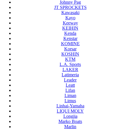
Johnny Pag
JT SPROCKETS
Kawasaki
Kayo
Keeway
KEIHIN
Kenda
Kenstar
KOMINE
Korsar
KOSHIN
KTM
L.A. Sports
LAKER
Latimeria
Leader
Leatt
Lifan
Liman
Limus
Linhai-Yamaha
LIQUI MOLY
Longjia
Marko Boats
Marlin