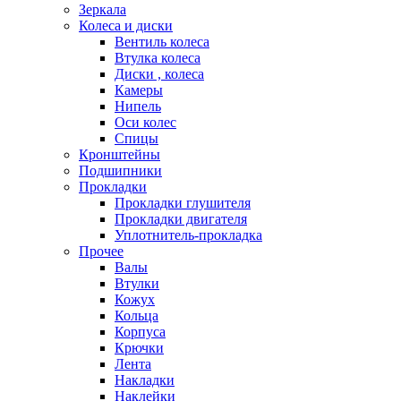
Зеркала
Колеса и диски
Вентиль колеса
Втулка колеса
Диски , колеса
Камеры
Нипель
Оси колес
Спицы
Кронштейны
Подшипники
Прокладки
Прокладки глушителя
Прокладки двигателя
Уплотнитель-прокладка
Прочее
Валы
Втулки
Кожух
Кольца
Корпуса
Крючки
Лента
Накладки
Наклейки