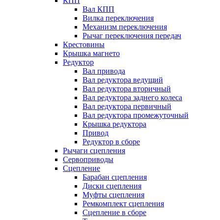
КПП
Вал КПП
Вилка переключения
Механизм переключения
Рычаг переключения передач
Крестовины
Крышка магнето
Редуктор
Вал привода
Вал редуктора ведущий
Вал редуктора вторичный
Вал редуктора заднего колеса
Вал редуктора первичный
Вал редуктора промежуточный
Крышка редуктора
Привод
Редуктор в сборе
Рычаги сцепления
Сервоприводы
Сцепление
Барабан сцепления
Диски сцепления
Муфты сцепления
Ремкомплект сцепления
Сцепление в сборе