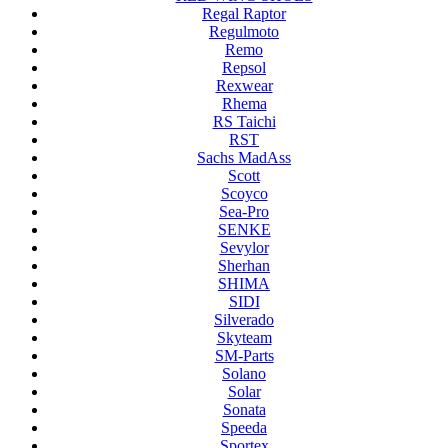
Regal Raptor
Regulmoto
Remo
Repsol
Rexwear
Rhema
RS Taichi
RST
Sachs MadAss
Scott
Scoyco
Sea-Pro
SENKE
Sevylor
Sherhan
SHIMA
SIDI
Silverado
Skyteam
SM-Parts
Solano
Solar
Sonata
Speeda
Sportex