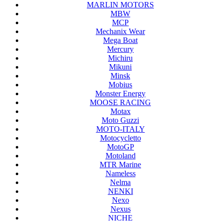
MARLIN MOTORS
MBW
MCP
Mechanix Wear
Mega Boat
Mercury
Michiru
Mikuni
Minsk
Mobius
Monster Energy
MOOSE RACING
Motax
Moto Guzzi
MOTO-ITALY
Motocycletto
MotoGP
Motoland
MTR Marine
Nameless
Nelma
NENKI
Nexo
Nexus
NICHE