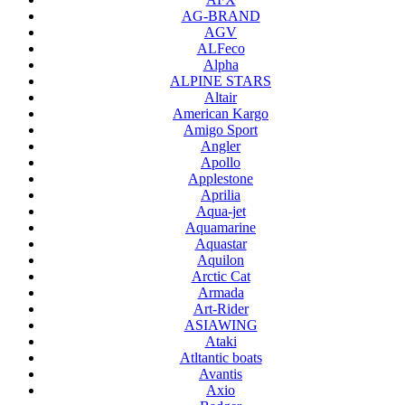
AG-BRAND
AGV
ALFeco
Alpha
ALPINE STARS
Altair
American Kargo
Amigo Sport
Angler
Apollo
Applestone
Aprilia
Aqua-jet
Aquamarine
Aquastar
Aquilon
Arctic Cat
Armada
Art-Rider
ASIAWING
Ataki
Atltantic boats
Avantis
Axio