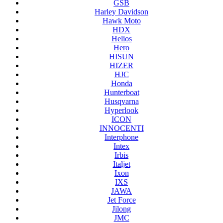
GSB
Harley Davidson
Hawk Moto
HDX
Helios
Hero
HISUN
HIZER
HJC
Honda
Hunterboat
Husqvarna
Hyperlook
ICON
INNOCENTI
Interphone
Intex
Irbis
Italjet
Ixon
IXS
JAWA
Jet Force
Jilong
JMC