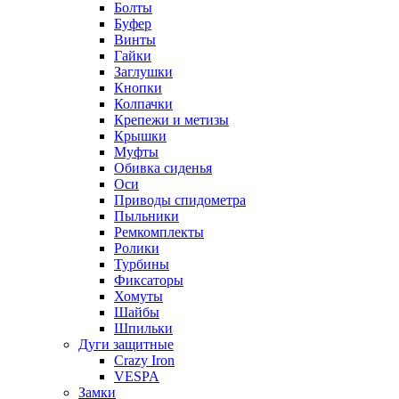
Болты
Буфер
Винты
Гайки
Заглушки
Кнопки
Колпачки
Крепежи и метизы
Крышки
Муфты
Обивка сиденья
Оси
Приводы спидометра
Пыльники
Ремкомплекты
Ролики
Турбины
Фиксаторы
Хомуты
Шайбы
Шпильки
Дуги защитные
Crazy Iron
VESPA
Замки