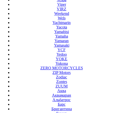
Viper
VIRZ
Weekend
Wels
Yachtmarin
Yacota
Yamabisi
Yamaha
Yamaran
Yamasaki
YCF
Yedoo
YOKE
Yukona
ZERO MOTORCYCLES
ZIP Motors
Zodiac
Zontes
ZUUM
Аква
Аквамаран
Альбатрос
Барс
Бригантина