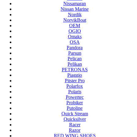
Nissamaran
Nissan Marine
Nordik
NorvikBoat
OEM
OGIO
Omaks
OSA
Pandora
Parsun
Pelican
Pelikan
PETRONAS
Piaggio
Pitster Pro
Polarfox
Polaris
Powertec
Probiker
Putoline
Quick Stream
Quicksilver
Racer
Razor
RED WING SHOES