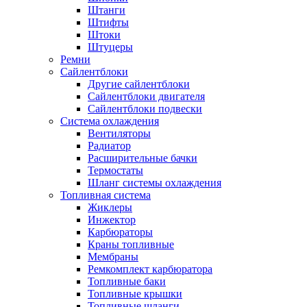
Штанги
Штифты
Штоки
Штуцеры
Ремни
Сайлентблоки
Другие сайлентблоки
Сайлентблоки двигателя
Сайлентблоки подвески
Система охлаждения
Вентиляторы
Радиатор
Расширительные бачки
Термостаты
Шланг системы охлаждения
Топливная система
Жиклеры
Инжектор
Карбюраторы
Краны топливные
Мембраны
Ремкомплект карбюратора
Топливные баки
Топливные крышки
Топливные шланги