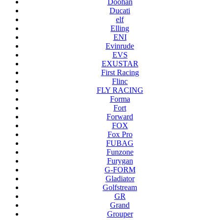
Doohan
Ducati
elf
Elling
ENI
Evinrude
EVS
EXUSTAR
First Racing
Flinc
FLY RACING
Forma
Fort
Forward
FOX
Fox Pro
FUBAG
Funzone
Furygan
G-FORM
Gladiator
Golfstream
GR
Grand
Grouper