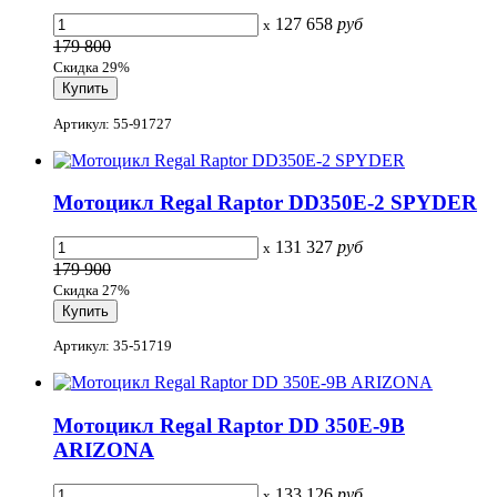
127 658
руб
x
179 800
Скидка 29%
Артикул: 55-91727
Мотоцикл Regal Raptor DD350E-2 SPYDER
131 327
руб
x
179 900
Скидка 27%
Артикул: 35-51719
Мотоцикл Regal Raptor DD 350E-9B
ARIZONA
133 126
руб
x