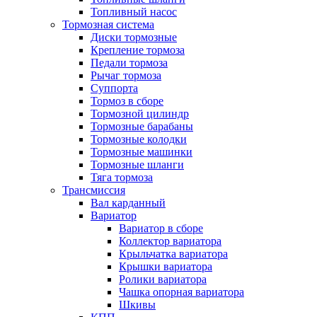
Топливный насос
Тормозная система
Диски тормозные
Крепление тормоза
Педали тормоза
Рычаг тормоза
Суппорта
Тормоз в сборе
Тормозной цилиндр
Тормозные барабаны
Тормозные колодки
Тормозные машинки
Тормозные шланги
Тяга тормоза
Трансмиссия
Вал карданный
Вариатор
Вариатор в сборе
Коллектор вариатора
Крыльчатка вариатора
Крышки вариатора
Ролики вариатора
Чашка опорная вариатора
Шкивы