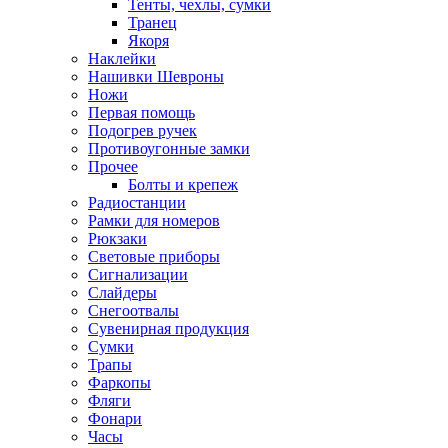
Тенты, чехлы, сумки
Транец
Якоря
Наклейки
Нашивки Шевроны
Ножи
Первая помощь
Подогрев ручек
Противоугонные замки
Прочее
Болты и крепеж
Радиостанции
Рамки для номеров
Рюкзаки
Световые приборы
Сигнализации
Слайдеры
Снегоотвалы
Сувенирная продукция
Сумки
Трапы
Фаркопы
Фляги
Фонари
Часы