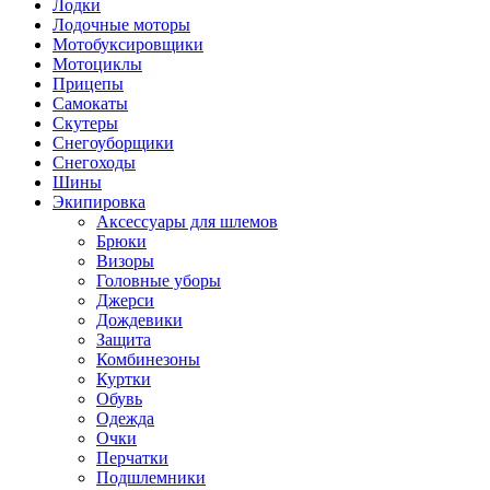
Лодки
Лодочные моторы
Мотобуксировщики
Мотоциклы
Прицепы
Самокаты
Скутеры
Снегоуборщики
Снегоходы
Шины
Экипировка
Аксессуары для шлемов
Брюки
Визоры
Головные уборы
Джерси
Дождевики
Защита
Комбинезоны
Куртки
Обувь
Одежда
Очки
Перчатки
Подшлемники