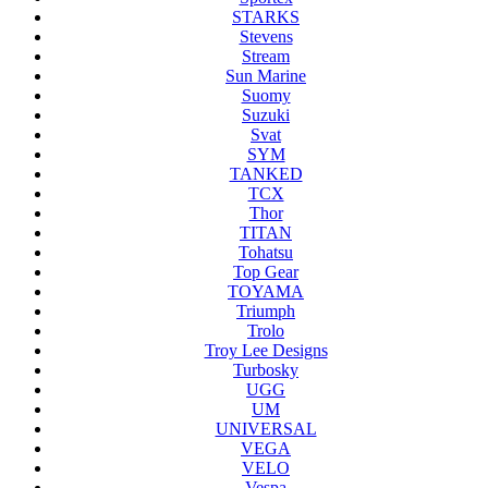
STARKS
Stevens
Stream
Sun Marine
Suomy
Suzuki
Svat
SYM
TANKED
TCX
Thor
TITAN
Tohatsu
Top Gear
TOYAMA
Triumph
Trolo
Troy Lee Designs
Turbosky
UGG
UM
UNIVERSAL
VEGA
VELO
Vespa