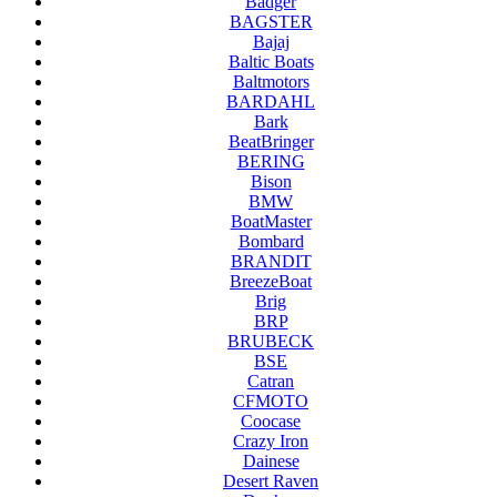
Badger
BAGSTER
Bajaj
Baltic Boats
Baltmotors
BARDAHL
Bark
BeatBringer
BERING
Bison
BMW
BoatMaster
Bombard
BRANDIT
BreezeBoat
Brig
BRP
BRUBECK
BSE
Catran
CFMOTO
Coocase
Crazy Iron
Dainese
Desert Raven