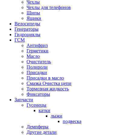
Чехлы
Чехлы для телефонов
Шипы
Ящики
Велосипеды
Генераторы
Гидроциклы
ГСМ
Антифриз
Герметики
Масло
Очиститель
Полироли
Присадки
Присадки в масло
Смазка Очистка цепи
Тормозная жидкость
Фиксаторы
Запчасти
Гусенецы
катки
лыжи
подвеска
Демпферы
Другие детали