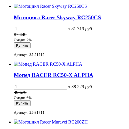
Мотоцикл Racer Skyway RC250CS
81 319
руб
x
87 440
Скидка 7%
Артикул: 35-51715
Мопед RACER RC50-X ALPHA
38 229
руб
x
40 670
Скидка 6%
Артикул: 25-31711