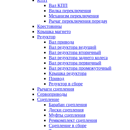
КПП
Вал КПП
Вилка переключения
Механизм переключения
Рычаг переключения передач
Крестовины
Крышка магнето
Редуктор
Вал привода
Вал редуктора ведущий
Вал редуктора вторичный
Вал редуктора заднего колеса
Вал редуктора первичный
Вал редуктора промежуточный
Крышка редуктора
Привод
Редуктор в сборе
Рычаги сцепления
Сервоприводы
Сцепление
Барабан сцепления
Диски сцепления
Муфты сцепления
Ремкомплект сцепления
Сцепление в сборе