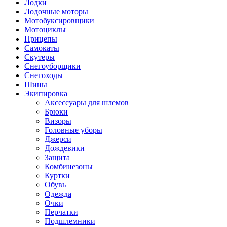
Лодки
Лодочные моторы
Мотобуксировщики
Мотоциклы
Прицепы
Самокаты
Скутеры
Снегоуборщики
Снегоходы
Шины
Экипировка
Аксессуары для шлемов
Брюки
Визоры
Головные уборы
Джерси
Дождевики
Защита
Комбинезоны
Куртки
Обувь
Одежда
Очки
Перчатки
Подшлемники