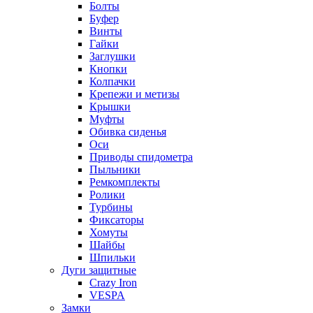
Болты
Буфер
Винты
Гайки
Заглушки
Кнопки
Колпачки
Крепежи и метизы
Крышки
Муфты
Обивка сиденья
Оси
Приводы спидометра
Пыльники
Ремкомплекты
Ролики
Турбины
Фиксаторы
Хомуты
Шайбы
Шпильки
Дуги защитные
Crazy Iron
VESPA
Замки