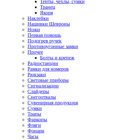
Тенты, чехлы, сумки
Транец
Якоря
Наклейки
Нашивки Шевроны
Ножи
Первая помощь
Подогрев ручек
Противоугонные замки
Прочее
Болты и крепеж
Радиостанции
Рамки для номеров
Рюкзаки
Световые приборы
Сигнализации
Слайдеры
Снегоотвалы
Сувенирная продукция
Сумки
Трапы
Фаркопы
Фляги
Фонари
Часы