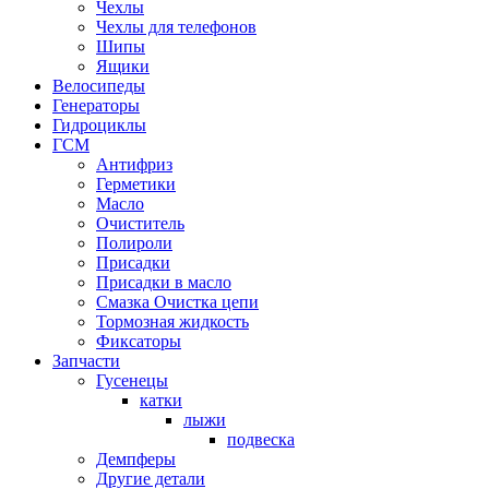
Чехлы
Чехлы для телефонов
Шипы
Ящики
Велосипеды
Генераторы
Гидроциклы
ГСМ
Антифриз
Герметики
Масло
Очиститель
Полироли
Присадки
Присадки в масло
Смазка Очистка цепи
Тормозная жидкость
Фиксаторы
Запчасти
Гусенецы
катки
лыжи
подвеска
Демпферы
Другие детали