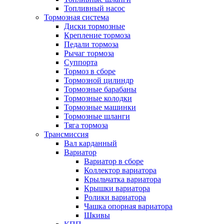
Топливный насос
Тормозная система
Диски тормозные
Крепление тормоза
Педали тормоза
Рычаг тормоза
Суппорта
Тормоз в сборе
Тормозной цилиндр
Тормозные барабаны
Тормозные колодки
Тормозные машинки
Тормозные шланги
Тяга тормоза
Трансмиссия
Вал карданный
Вариатор
Вариатор в сборе
Коллектор вариатора
Крыльчатка вариатора
Крышки вариатора
Ролики вариатора
Чашка опорная вариатора
Шкивы