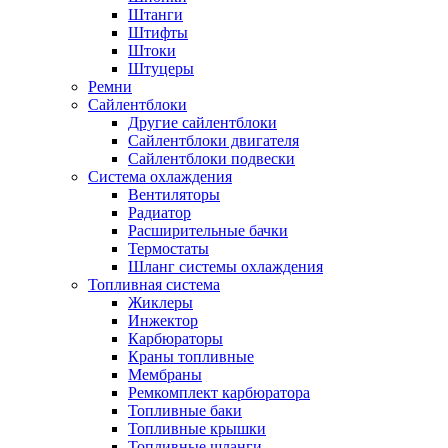
Штанги
Штифты
Штоки
Штуцеры
Ремни
Сайлентблоки
Другие сайлентблоки
Сайлентблоки двигателя
Сайлентблоки подвески
Система охлаждения
Вентиляторы
Радиатор
Расширительные бачки
Термостаты
Шланг системы охлаждения
Топливная система
Жиклеры
Инжектор
Карбюраторы
Краны топливные
Мембраны
Ремкомплект карбюратора
Топливные баки
Топливные крышки
Топливные шланги