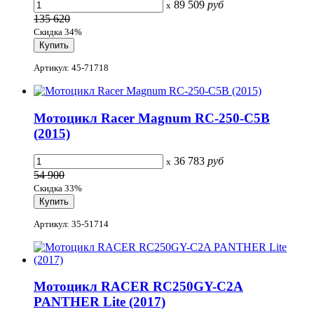
89 509
руб
x
135 620
Скидка 34%
Артикул: 45-71718
Мотоцикл Racer Magnum RC-250-C5B
(2015)
36 783
руб
x
54 900
Скидка 33%
Артикул: 35-51714
Мотоцикл RACER RC250GY-C2A
PANTHER Lite (2017)