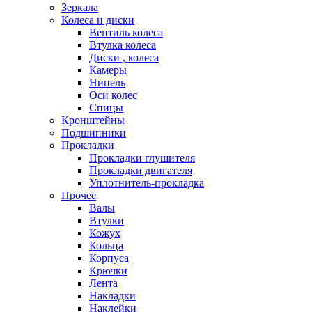
Зеркала
Колеса и диски
Вентиль колеса
Втулка колеса
Диски , колеса
Камеры
Нипель
Оси колес
Спицы
Кронштейны
Подшипники
Прокладки
Прокладки глушителя
Прокладки двигателя
Уплотнитель-прокладка
Прочее
Валы
Втулки
Кожух
Кольца
Корпуса
Крючки
Лента
Накладки
Наклейки