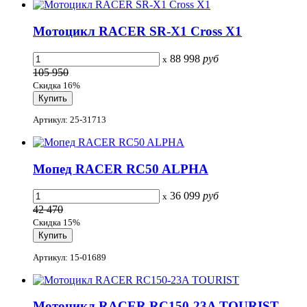
Мотоцикл RACER SR-X1 Cross X1
88 998
руб
x
105 950
Скидка 16%
Артикул: 25-31713
Мопед RACER RC50 ALPHA
36 099
руб
x
42 470
Скидка 15%
Артикул: 15-01689
Мотоцикл RACER RC150-23A TOURIST