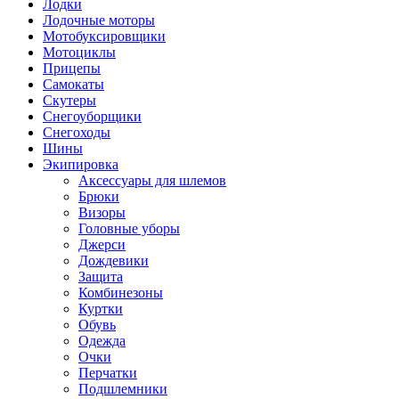
Лодки
Лодочные моторы
Мотобуксировщики
Мотоциклы
Прицепы
Самокаты
Скутеры
Снегоуборщики
Снегоходы
Шины
Экипировка
Аксессуары для шлемов
Брюки
Визоры
Головные уборы
Джерси
Дождевики
Защита
Комбинезоны
Куртки
Обувь
Одежда
Очки
Перчатки
Подшлемники