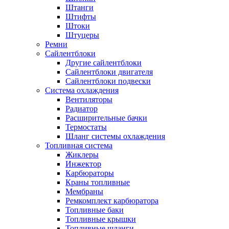
Штанги
Штифты
Штоки
Штуцеры
Ремни
Сайлентблоки
Другие сайлентблоки
Сайлентблоки двигателя
Сайлентблоки подвески
Система охлаждения
Вентиляторы
Радиатор
Расширительные бачки
Термостаты
Шланг системы охлаждения
Топливная система
Жиклеры
Инжектор
Карбюраторы
Краны топливные
Мембраны
Ремкомплект карбюратора
Топливные баки
Топливные крышки
Топливные шланги