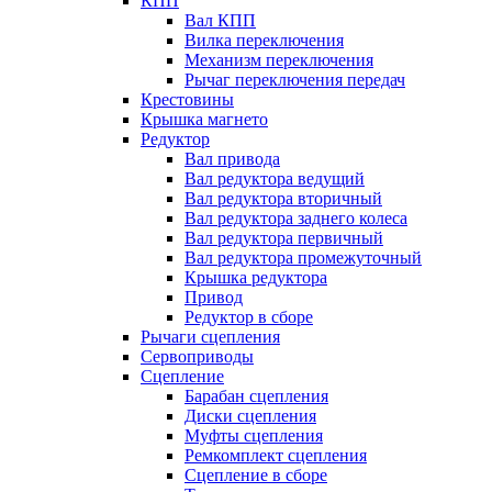
КПП
Вал КПП
Вилка переключения
Механизм переключения
Рычаг переключения передач
Крестовины
Крышка магнето
Редуктор
Вал привода
Вал редуктора ведущий
Вал редуктора вторичный
Вал редуктора заднего колеса
Вал редуктора первичный
Вал редуктора промежуточный
Крышка редуктора
Привод
Редуктор в сборе
Рычаги сцепления
Сервоприводы
Сцепление
Барабан сцепления
Диски сцепления
Муфты сцепления
Ремкомплект сцепления
Сцепление в сборе