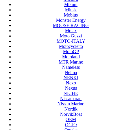
Mikuni
Minsk
Mobius
Monster Energy
MOOSE RACING
Motax
Moto Guzzi
MOTO-ITALY
Motocycletto
MotoGP
Motoland
MTR Marine
Nameless
Nelma
NENKI
Nexo
Nexus
NICHE
Nissamaran
Nissan Marine
Nordik
NorvikBoat
OEM
OGIO
Omaks