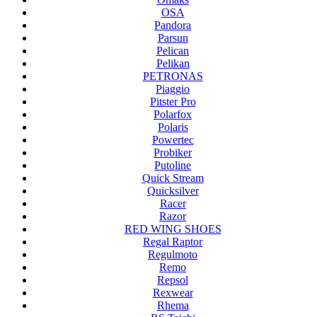
OSA
Pandora
Parsun
Pelican
Pelikan
PETRONAS
Piaggio
Pitster Pro
Polarfox
Polaris
Powertec
Probiker
Putoline
Quick Stream
Quicksilver
Racer
Razor
RED WING SHOES
Regal Raptor
Regulmoto
Remo
Repsol
Rexwear
Rhema