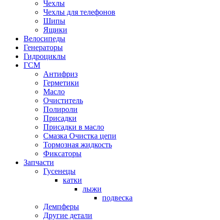
Чехлы
Чехлы для телефонов
Шипы
Ящики
Велосипеды
Генераторы
Гидроциклы
ГСМ
Антифриз
Герметики
Масло
Очиститель
Полироли
Присадки
Присадки в масло
Смазка Очистка цепи
Тормозная жидкость
Фиксаторы
Запчасти
Гусенецы
катки
лыжи
подвеска
Демпферы
Другие детали