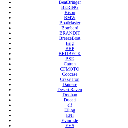
BeatBringer
BERING
Bison
BMW
BoatMaster
Bombard
BRANDIT
BreezeBoat
Brig
BRP
BRUBECK
BSE
Catran
CFMOTO
Coocase
Crazy Iron
Dainese
Desert Raven
Doohan
Ducati
elf
Elling
ENI
Evinrude
EVS