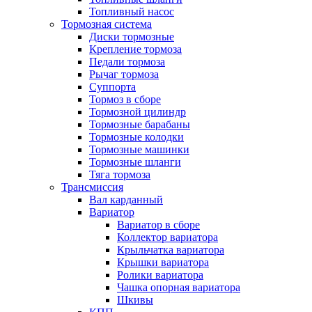
Топливный насос
Тормозная система
Диски тормозные
Крепление тормоза
Педали тормоза
Рычаг тормоза
Суппорта
Тормоз в сборе
Тормозной цилиндр
Тормозные барабаны
Тормозные колодки
Тормозные машинки
Тормозные шланги
Тяга тормоза
Трансмиссия
Вал карданный
Вариатор
Вариатор в сборе
Коллектор вариатора
Крыльчатка вариатора
Крышки вариатора
Ролики вариатора
Чашка опорная вариатора
Шкивы