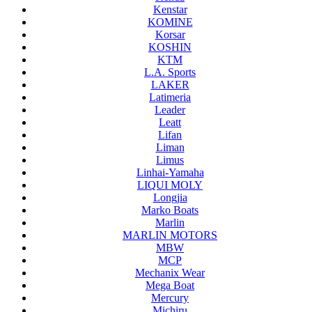
Kenstar
KOMINE
Korsar
KOSHIN
KTM
L.A. Sports
LAKER
Latimeria
Leader
Leatt
Lifan
Liman
Limus
Linhai-Yamaha
LIQUI MOLY
Longjia
Marko Boats
Marlin
MARLIN MOTORS
MBW
MCP
Mechanix Wear
Mega Boat
Mercury
Michiru