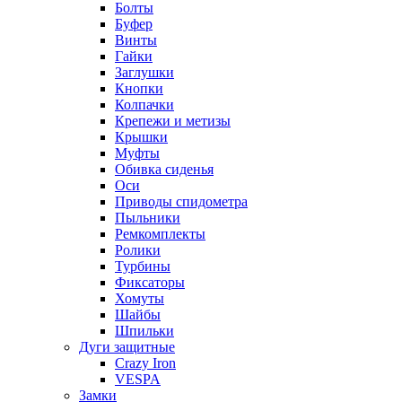
Болты
Буфер
Винты
Гайки
Заглушки
Кнопки
Колпачки
Крепежи и метизы
Крышки
Муфты
Обивка сиденья
Оси
Приводы спидометра
Пыльники
Ремкомплекты
Ролики
Турбины
Фиксаторы
Хомуты
Шайбы
Шпильки
Дуги защитные
Crazy Iron
VESPA
Замки