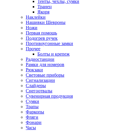
Тенты, чехлы, сумки
Транец
Якоря
Наклейки
Нашивки Шевроны
Ножи
Первая помощь
Подогрев ручек
Противоугонные замки
Прочее
Болты и крепеж
Радиостанции
Рамки для номеров
Рюкзаки
Световые приборы
Сигнализации
Слайдеры
Снегоотвалы
Сувенирная продукция
Сумки
Трапы
Фаркопы
Фляги
Фонари
Часы