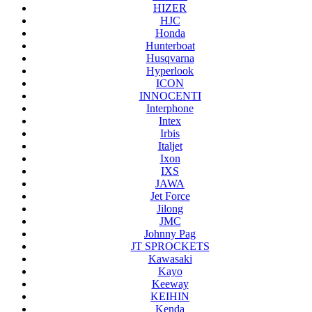
HIZER
HJC
Honda
Hunterboat
Husqvarna
Hyperlook
ICON
INNOCENTI
Interphone
Intex
Irbis
Italjet
Ixon
IXS
JAWA
Jet Force
Jilong
JMC
Johnny Pag
JT SPROCKETS
Kawasaki
Kayo
Keeway
KEIHIN
Kenda