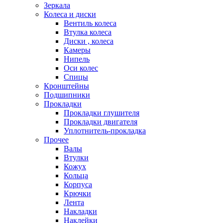
Зеркала
Колеса и диски
Вентиль колеса
Втулка колеса
Диски , колеса
Камеры
Нипель
Оси колес
Спицы
Кронштейны
Подшипники
Прокладки
Прокладки глушителя
Прокладки двигателя
Уплотнитель-прокладка
Прочее
Валы
Втулки
Кожух
Кольца
Корпуса
Крючки
Лента
Накладки
Наклейки