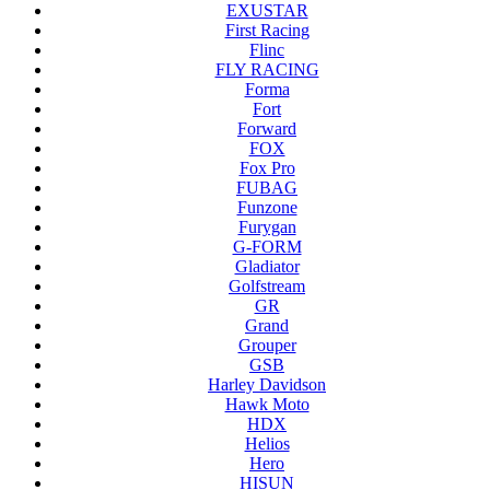
EXUSTAR
First Racing
Flinc
FLY RACING
Forma
Fort
Forward
FOX
Fox Pro
FUBAG
Funzone
Furygan
G-FORM
Gladiator
Golfstream
GR
Grand
Grouper
GSB
Harley Davidson
Hawk Moto
HDX
Helios
Hero
HISUN