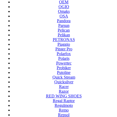
OEM
OGIO
Omaks
OSA
Pandora
Parsun
Pelican
Pelikan
PETRONAS
Piaggio
Pitster Pro
Polarfox
Polaris
Powertec
Probiker
Putoline
Quick Stream
Quicksilver
Racer
Razor
RED WING SHOES
Regal Raptor
Regulmoto
Remo
Repsol