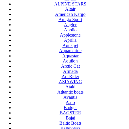
ALPINE STARS
Altair
American Kargo
Amigo Sport
Angler
Apollo
Applestone
Aprilia
Aqua-jet
Aquamarine
Aquastar
Aquilon
Arctic Cat
Armada
Art-Rider
ASIAWING
Ataki
Atltantic boats
Avantis
Axio
Badger
BAGSTER
Bajaj
Baltic Boats
Baltmotors