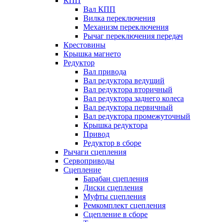
КПП
Вал КПП
Вилка переключения
Механизм переключения
Рычаг переключения передач
Крестовины
Крышка магнето
Редуктор
Вал привода
Вал редуктора ведущий
Вал редуктора вторичный
Вал редуктора заднего колеса
Вал редуктора первичный
Вал редуктора промежуточный
Крышка редуктора
Привод
Редуктор в сборе
Рычаги сцепления
Сервоприводы
Сцепление
Барабан сцепления
Диски сцепления
Муфты сцепления
Ремкомплект сцепления
Сцепление в сборе