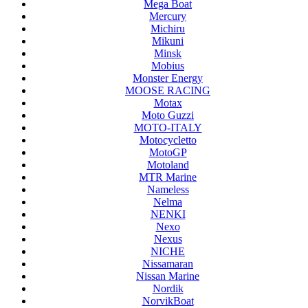
Mega Boat
Mercury
Michiru
Mikuni
Minsk
Mobius
Monster Energy
MOOSE RACING
Motax
Moto Guzzi
MOTO-ITALY
Motocycletto
MotoGP
Motoland
MTR Marine
Nameless
Nelma
NENKI
Nexo
Nexus
NICHE
Nissamaran
Nissan Marine
Nordik
NorvikBoat