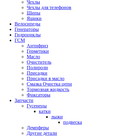
Чехлы
Чехлы для телефонов
Шипы
Ящики
Велосипеды
Генераторы
Гидроциклы
ГСМ
Антифриз
Герметики
Масло
Очиститель
Полироли
Присадки
Присадки в масло
Смазка Очистка цепи
Тормозная жидкость
Фиксаторы
Запчасти
Гусенецы
катки
лыжи
подвеска
Демпферы
Другие детали