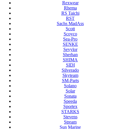
Rexwear
Rhema
RS Taichi
RST
Sachs MadAss
Scott
Scoyco
Sea-Pro
SENKE
Sevylor
Sherhan
SHIMA
SIDI
Silverado
Skyteam
SM-Parts
Solano
Solar
Sonata
Speeda
Sportex
STARKS
Stevens
Stream
Sun Marine