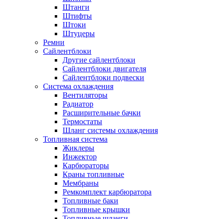
Штанги
Штифты
Штоки
Штуцеры
Ремни
Сайлентблоки
Другие сайлентблоки
Сайлентблоки двигателя
Сайлентблоки подвески
Система охлаждения
Вентиляторы
Радиатор
Расширительные бачки
Термостаты
Шланг системы охлаждения
Топливная система
Жиклеры
Инжектор
Карбюраторы
Краны топливные
Мембраны
Ремкомплект карбюратора
Топливные баки
Топливные крышки
Топливные шланги