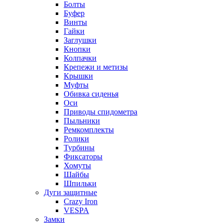
Болты
Буфер
Винты
Гайки
Заглушки
Кнопки
Колпачки
Крепежи и метизы
Крышки
Муфты
Обивка сиденья
Оси
Приводы спидометра
Пыльники
Ремкомплекты
Ролики
Турбины
Фиксаторы
Хомуты
Шайбы
Шпильки
Дуги защитные
Crazy Iron
VESPA
Замки