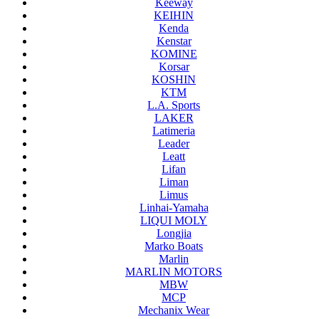
Keeway
KEIHIN
Kenda
Kenstar
KOMINE
Korsar
KOSHIN
KTM
L.A. Sports
LAKER
Latimeria
Leader
Leatt
Lifan
Liman
Limus
Linhai-Yamaha
LIQUI MOLY
Longjia
Marko Boats
Marlin
MARLIN MOTORS
MBW
MCP
Mechanix Wear