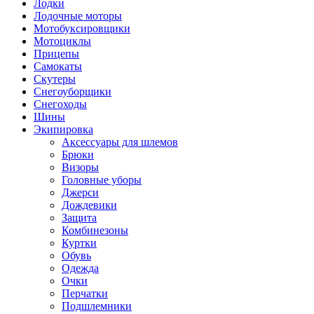
Лодки
Лодочные моторы
Мотобуксировщики
Мотоциклы
Прицепы
Самокаты
Скутеры
Снегоуборщики
Снегоходы
Шины
Экипировка
Аксессуары для шлемов
Брюки
Визоры
Головные уборы
Джерси
Дождевики
Защита
Комбинезоны
Куртки
Обувь
Одежда
Очки
Перчатки
Подшлемники