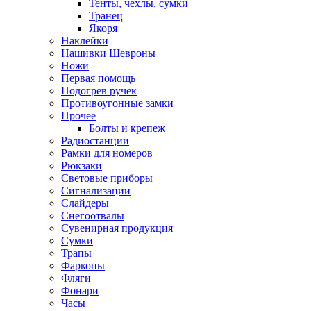
Тенты, чехлы, сумки
Транец
Якоря
Наклейки
Нашивки Шевроны
Ножи
Первая помощь
Подогрев ручек
Противоугонные замки
Прочее
Болты и крепеж
Радиостанции
Рамки для номеров
Рюкзаки
Световые приборы
Сигнализации
Слайдеры
Снегоотвалы
Сувенирная продукция
Сумки
Трапы
Фаркопы
Фляги
Фонари
Часы