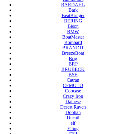
BARDAHL
Bark
BeatBringer
BERING
Bison
BMW
BoatMaster
Bombard
BRANDIT
BreezeBoat
Brig
BRP
BRUBECK
BSE
Catran
CFMOTO
Coocase
Crazy Iron
Dainese
Desert Raven
Doohan
Ducati
elf
Elling
ENI