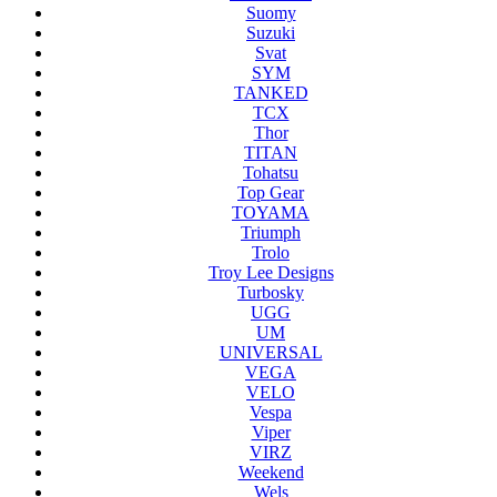
Suomy
Suzuki
Svat
SYM
TANKED
TCX
Thor
TITAN
Tohatsu
Top Gear
TOYAMA
Triumph
Trolo
Troy Lee Designs
Turbosky
UGG
UM
UNIVERSAL
VEGA
VELO
Vespa
Viper
VIRZ
Weekend
Wels