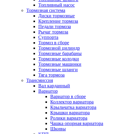
Топливный насос
Тормозная система
Диски тормозные
Крепление тормоза
Педали тормоза
Рычаг тормоза
Суппорта
Тормоз в сборе
Тормозной цилиндр
Тормозные барабаны
Тормозные колодки
Тормозные машинки
Тормозные шланги
Тяга тормоза
Трансмиссия
Вал карданный
Вариатор
Вариатор в сборе
Коллектор вариатора
Крыльчатка вариатора
Крышки вариатора
Ролики вариатора
Чашка опорная вариатора
Шкивы