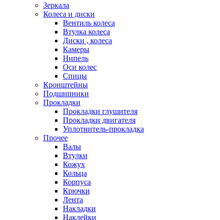
Зеркала
Колеса и диски
Вентиль колеса
Втулка колеса
Диски , колеса
Камеры
Нипель
Оси колес
Спицы
Кронштейны
Подшипники
Прокладки
Прокладки глушителя
Прокладки двигателя
Уплотнитель-прокладка
Прочее
Валы
Втулки
Кожух
Кольца
Корпуса
Крючки
Лента
Накладки
Наклейки