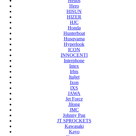
Helios
Hero
HISUN
HIZER
HJC
Honda
Hunterboat
Husqvarna
Hyperlook
ICON
INNOCENTI
Interphone
Intex
Irbis
Italjet
Ixon
IXS
JAWA
Jet Force
Jilong
JMC
Johnny Pag
JT SPROCKETS
Kawasaki
Kayo