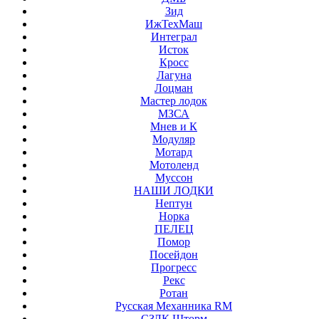
Зид
ИжТехМаш
Интеграл
Исток
Кросс
Лагуна
Лоцман
Мастер лодок
МЗСА
Мнев и К
Модуляр
Мотард
Мотоленд
Муссон
НАШИ ЛОДКИ
Нептун
Норка
ПЕЛЕЦ
Помор
Посейдон
Прогресс
Рекс
Ротан
Русская Механника RM
СЗЛК Шторм