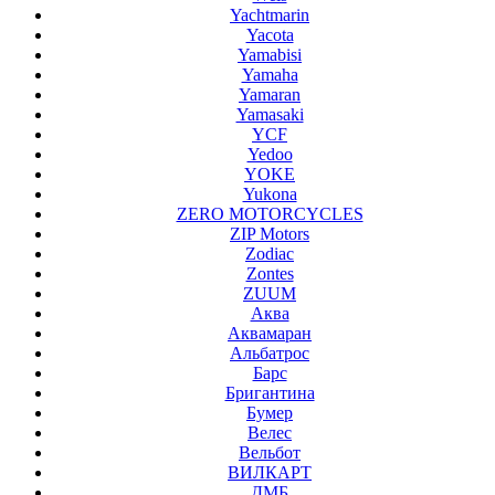
Yachtmarin
Yacota
Yamabisi
Yamaha
Yamaran
Yamasaki
YCF
Yedoo
YOKE
Yukona
ZERO MOTORCYCLES
ZIP Motors
Zodiac
Zontes
ZUUM
Аква
Аквамаран
Альбатрос
Барс
Бригантина
Бумер
Велес
Вельбот
ВИЛКАРТ
ДМБ