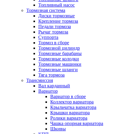
Топливный насос
Тормозная система
Диски тормозные
Крепление тормоза
Педали тормоза
Рычаг тормоза
Суппорта
Тормоз в сборе
Тормозной цилиндр
Тормозные барабаны
Тормозные колодки
Тормозные машинки
Тормозные шланги
Тяга тормоза
Трансмиссия
Вал карданный
Вариатор
Вариатор в сборе
Коллектор вариатора
Крыльчатка вариатора
Крышки вариатора
Ролики вариатора
Чашка опорная вариатора
Шкивы