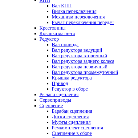
КПП
Вал КПП
Вилка переключения
Механизм переключения
Рычаг переключения передач
Крестовины
Крышка магнето
Редуктор
Вал привода
Вал редуктора ведущий
Вал редуктора вторичный
Вал редуктора заднего колеса
Вал редуктора первичный
Вал редуктора промежуточный
Крышка редуктора
Привод
Редуктор в сборе
Рычаги сцепления
Сервоприводы
Сцепление
Барабан сцепления
Диски сцепления
Муфты сцепления
Ремкомплект сцепления
Сцепление в сборе