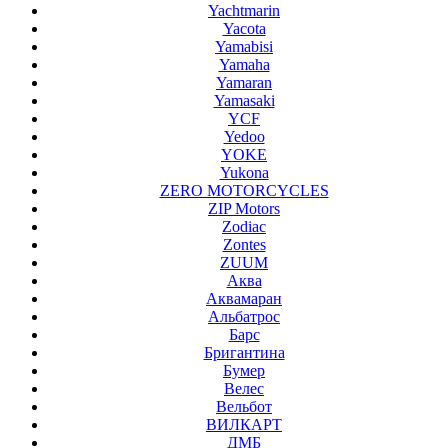
Yachtmarin
Yacota
Yamabisi
Yamaha
Yamaran
Yamasaki
YCF
Yedoo
YOKE
Yukona
ZERO MOTORCYCLES
ZIP Motors
Zodiac
Zontes
ZUUM
Аква
Аквамаран
Альбатрос
Барс
Бригантина
Бумер
Велес
Вельбот
ВИЛКАРТ
ДМБ