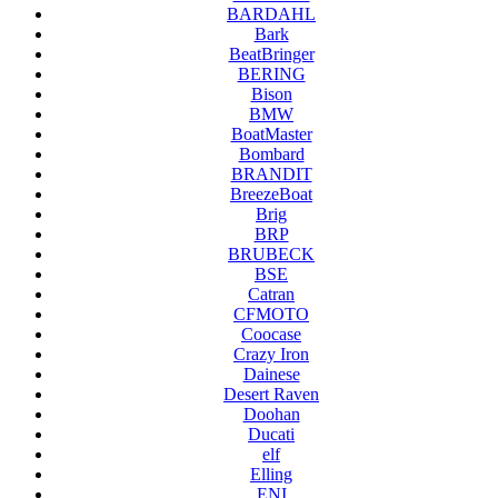
BARDAHL
Bark
BeatBringer
BERING
Bison
BMW
BoatMaster
Bombard
BRANDIT
BreezeBoat
Brig
BRP
BRUBECK
BSE
Catran
CFMOTO
Coocase
Crazy Iron
Dainese
Desert Raven
Doohan
Ducati
elf
Elling
ENI