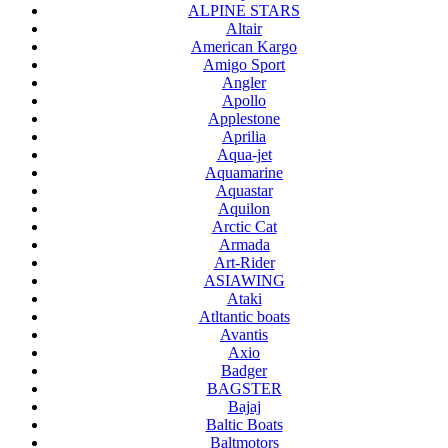
ALPINE STARS
Altair
American Kargo
Amigo Sport
Angler
Apollo
Applestone
Aprilia
Aqua-jet
Aquamarine
Aquastar
Aquilon
Arctic Cat
Armada
Art-Rider
ASIAWING
Ataki
Atltantic boats
Avantis
Axio
Badger
BAGSTER
Bajaj
Baltic Boats
Baltmotors