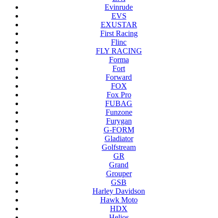
Evinrude
EVS
EXUSTAR
First Racing
Flinc
FLY RACING
Forma
Fort
Forward
FOX
Fox Pro
FUBAG
Funzone
Furygan
G-FORM
Gladiator
Golfstream
GR
Grand
Grouper
GSB
Harley Davidson
Hawk Moto
HDX
Helios