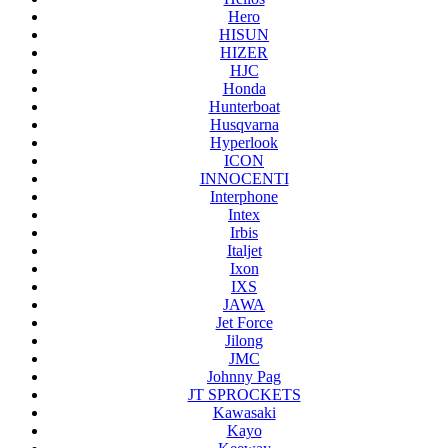
Hero
HISUN
HIZER
HJC
Honda
Hunterboat
Husqvarna
Hyperlook
ICON
INNOCENTI
Interphone
Intex
Irbis
Italjet
Ixon
IXS
JAWA
Jet Force
Jilong
JMC
Johnny Pag
JT SPROCKETS
Kawasaki
Kayo