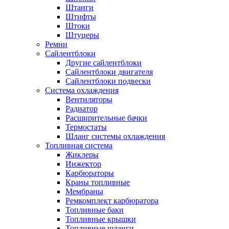
Штанги
Штифты
Штоки
Штуцеры
Ремни
Сайлентблоки
Другие сайлентблоки
Сайлентблоки двигателя
Сайлентблоки подвески
Система охлаждения
Вентиляторы
Радиатор
Расширительные бачки
Термостаты
Шланг системы охлаждения
Топливная система
Жиклеры
Инжектор
Карбюраторы
Краны топливные
Мембраны
Ремкомплект карбюратора
Топливные баки
Топливные крышки
Топливные шланги