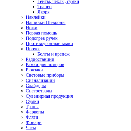
Тенты, чехлы, сумки
Транец
Якоря
Наклейки
Нашивки Шевроны
Ножи
Первая помощь
Подогрев ручек
Противоугонные замки
Прочее
Болты и крепеж
Радиостанции
Рамки для номеров
Рюкзаки
Световые приборы
Сигнализации
Слайдеры
Снегоотвалы
Сувенирная продукция
Сумки
Трапы
Фаркопы
Фляги
Фонари
Часы