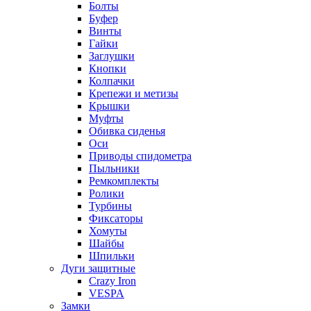
Болты
Буфер
Винты
Гайки
Заглушки
Кнопки
Колпачки
Крепежи и метизы
Крышки
Муфты
Обивка сиденья
Оси
Приводы спидометра
Пыльники
Ремкомплекты
Ролики
Турбины
Фиксаторы
Хомуты
Шайбы
Шпильки
Дуги защитные
Crazy Iron
VESPA
Замки