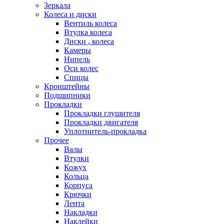
Зеркала
Колеса и диски
Вентиль колеса
Втулка колеса
Диски , колеса
Камеры
Нипель
Оси колес
Спицы
Кронштейны
Подшипники
Прокладки
Прокладки глушителя
Прокладки двигателя
Уплотнитель-прокладка
Прочее
Валы
Втулки
Кожух
Кольца
Корпуса
Крючки
Лента
Накладки
Наклейки