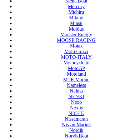
Mega Boat
Mercury
Michiru
Mikuni
Minsk
Mobius
Monster Energy
MOOSE RACING
Motax
Moto Guzzi
MOTO-ITALY
Motocycletto
MotoGP
Motoland
MTR Marine
Nameless
Nelma
NENKI
Nexo
Nexus
NICHE
Nissamaran
Nissan Marine
Nordik
NorvikBoat