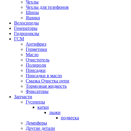
Чехлы
Чехлы для телефонов
Шипы
Ящики
Велосипеды
Генераторы
Гидроциклы
ГСМ
Антифриз
Герметики
Масло
Очиститель
Полироли
Присадки
Присадки в масло
Смазка Очистка цепи
Тормозная жидкость
Фиксаторы
Запчасти
Гусенецы
катки
лыжи
подвеска
Демпферы
Другие детали