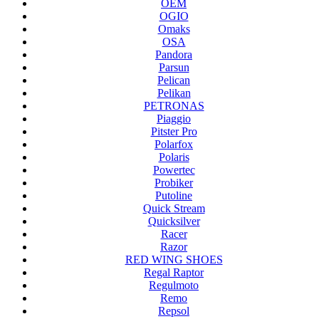
OEM
OGIO
Omaks
OSA
Pandora
Parsun
Pelican
Pelikan
PETRONAS
Piaggio
Pitster Pro
Polarfox
Polaris
Powertec
Probiker
Putoline
Quick Stream
Quicksilver
Racer
Razor
RED WING SHOES
Regal Raptor
Regulmoto
Remo
Repsol