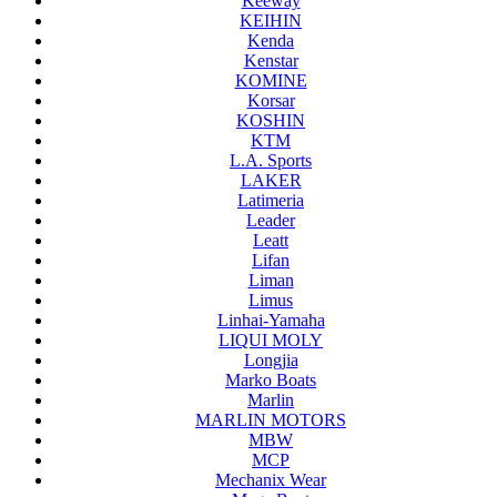
Keeway
KEIHIN
Kenda
Kenstar
KOMINE
Korsar
KOSHIN
KTM
L.A. Sports
LAKER
Latimeria
Leader
Leatt
Lifan
Liman
Limus
Linhai-Yamaha
LIQUI MOLY
Longjia
Marko Boats
Marlin
MARLIN MOTORS
MBW
MCP
Mechanix Wear