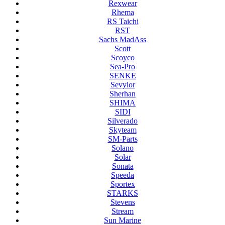
Rexwear
Rhema
RS Taichi
RST
Sachs MadAss
Scott
Scoyco
Sea-Pro
SENKE
Sevylor
Sherhan
SHIMA
SIDI
Silverado
Skyteam
SM-Parts
Solano
Solar
Sonata
Speeda
Sportex
STARKS
Stevens
Stream
Sun Marine