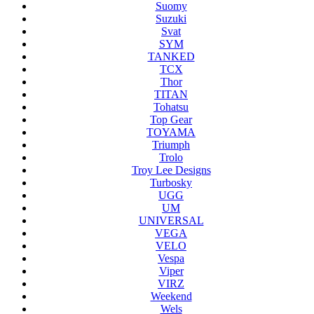
Suomy
Suzuki
Svat
SYM
TANKED
TCX
Thor
TITAN
Tohatsu
Top Gear
TOYAMA
Triumph
Trolo
Troy Lee Designs
Turbosky
UGG
UM
UNIVERSAL
VEGA
VELO
Vespa
Viper
VIRZ
Weekend
Wels