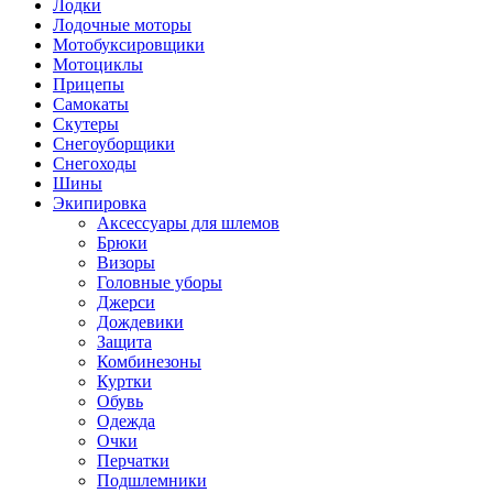
Лодки
Лодочные моторы
Мотобуксировщики
Мотоциклы
Прицепы
Самокаты
Скутеры
Снегоуборщики
Снегоходы
Шины
Экипировка
Аксессуары для шлемов
Брюки
Визоры
Головные уборы
Джерси
Дождевики
Защита
Комбинезоны
Куртки
Обувь
Одежда
Очки
Перчатки
Подшлемники