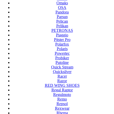
Omaks
OSA
Pandora
Parsun
Pelican
Pelikan
PETRONAS
Piaggio
Pitster Pro
Polarfox
Polaris
Powertec
Probiker
Putoline
Quick Stream
Quicksilver
Racer
Razor
RED WING SHOES
Regal Raptor
Regulmoto
Remo
Repsol
Rexwear
Rhema