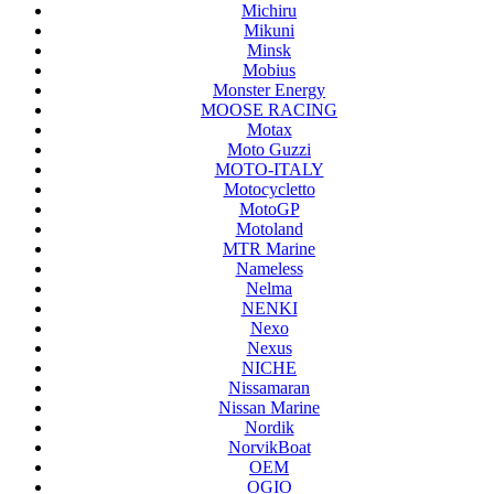
Michiru
Mikuni
Minsk
Mobius
Monster Energy
MOOSE RACING
Motax
Moto Guzzi
MOTO-ITALY
Motocycletto
MotoGP
Motoland
MTR Marine
Nameless
Nelma
NENKI
Nexo
Nexus
NICHE
Nissamaran
Nissan Marine
Nordik
NorvikBoat
OEM
OGIO