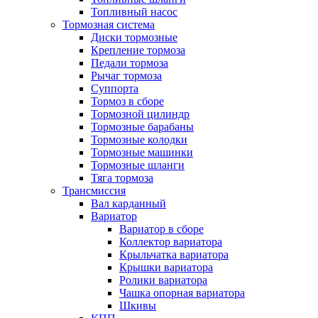
Топливный насос
Тормозная система
Диски тормозные
Крепление тормоза
Педали тормоза
Рычаг тормоза
Суппорта
Тормоз в сборе
Тормозной цилиндр
Тормозные барабаны
Тормозные колодки
Тормозные машинки
Тормозные шланги
Тяга тормоза
Трансмиссия
Вал карданный
Вариатор
Вариатор в сборе
Коллектор вариатора
Крыльчатка вариатора
Крышки вариатора
Ролики вариатора
Чашка опорная вариатора
Шкивы