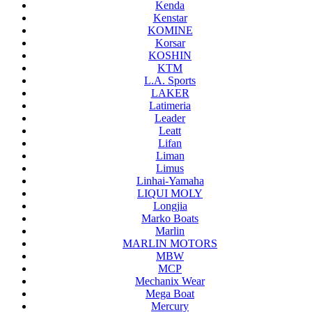
Kenda
Kenstar
KOMINE
Korsar
KOSHIN
KTM
L.A. Sports
LAKER
Latimeria
Leader
Leatt
Lifan
Liman
Limus
Linhai-Yamaha
LIQUI MOLY
Longjia
Marko Boats
Marlin
MARLIN MOTORS
MBW
MCP
Mechanix Wear
Mega Boat
Mercury