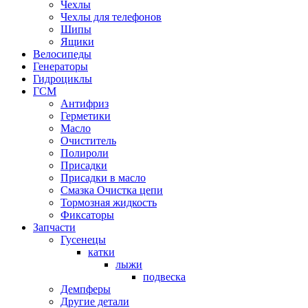
Чехлы
Чехлы для телефонов
Шипы
Ящики
Велосипеды
Генераторы
Гидроциклы
ГСМ
Антифриз
Герметики
Масло
Очиститель
Полироли
Присадки
Присадки в масло
Смазка Очистка цепи
Тормозная жидкость
Фиксаторы
Запчасти
Гусенецы
катки
лыжи
подвеска
Демпферы
Другие детали