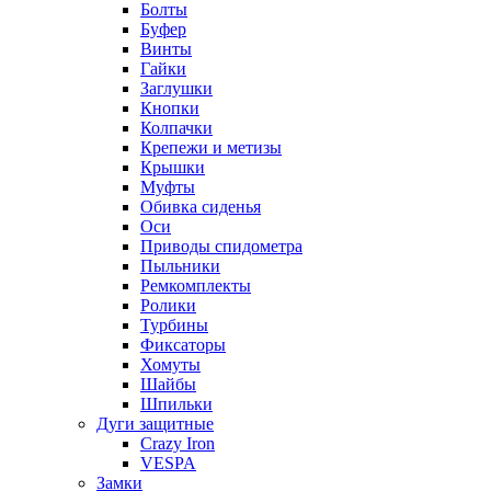
Болты
Буфер
Винты
Гайки
Заглушки
Кнопки
Колпачки
Крепежи и метизы
Крышки
Муфты
Обивка сиденья
Оси
Приводы спидометра
Пыльники
Ремкомплекты
Ролики
Турбины
Фиксаторы
Хомуты
Шайбы
Шпильки
Дуги защитные
Crazy Iron
VESPA
Замки