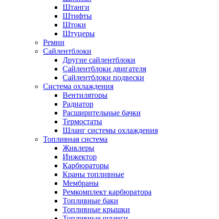
Штанги
Штифты
Штоки
Штуцеры
Ремни
Сайлентблоки
Другие сайлентблоки
Сайлентблоки двигателя
Сайлентблоки подвески
Система охлаждения
Вентиляторы
Радиатор
Расширительные бачки
Термостаты
Шланг системы охлаждения
Топливная система
Жиклеры
Инжектор
Карбюраторы
Краны топливные
Мембраны
Ремкомплект карбюратора
Топливные баки
Топливные крышки
Топливные шланги