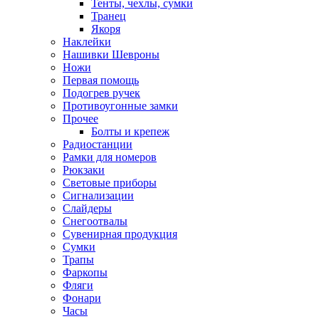
Тенты, чехлы, сумки
Транец
Якоря
Наклейки
Нашивки Шевроны
Ножи
Первая помощь
Подогрев ручек
Противоугонные замки
Прочее
Болты и крепеж
Радиостанции
Рамки для номеров
Рюкзаки
Световые приборы
Сигнализации
Слайдеры
Снегоотвалы
Сувенирная продукция
Сумки
Трапы
Фаркопы
Фляги
Фонари
Часы