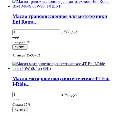
Масло трансмиссионное для мототехники
Eni Rotra...
588
руб
x
700
Скидка 16%
Артикул: 25-30752
Масло моторное полусинтетическое 4T Eni
I-Ride...
765
руб
x
900
Скидка 15%