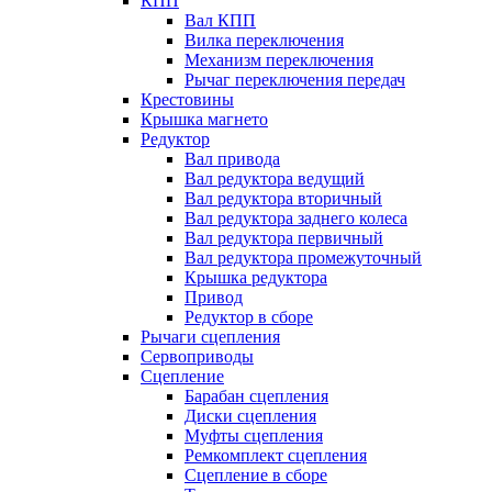
КПП
Вал КПП
Вилка переключения
Механизм переключения
Рычаг переключения передач
Крестовины
Крышка магнето
Редуктор
Вал привода
Вал редуктора ведущий
Вал редуктора вторичный
Вал редуктора заднего колеса
Вал редуктора первичный
Вал редуктора промежуточный
Крышка редуктора
Привод
Редуктор в сборе
Рычаги сцепления
Сервоприводы
Сцепление
Барабан сцепления
Диски сцепления
Муфты сцепления
Ремкомплект сцепления
Сцепление в сборе