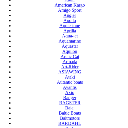
American Kargo
Amigo Sport
Angler
Apollo
Applestone
Aprilia
Aqua-jet
Aquamarine
Aquastar
Aquilon
Arctic Cat
Armada
Art-Rider
ASIAWING
Ataki
Atltantic boats
Avantis
Axio
Badger
BAGSTER
Bajaj
Baltic Boats
Baltmotors
BARDAHL