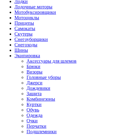
Лодки
Лодочные моторы
Мотобуксировщики
Мотоциклы
Прицепы
Самокаты
Скутеры
Снегоуборщики
Снегоходы
Шины
Экипировка
Аксессуары для шлемов
Брюки
Визоры
Головные уборы
Джерси
Дождевики
Защита
Комбинезоны
Куртки
Обувь
Одежда
Очки
Перчатки
Подшлемники