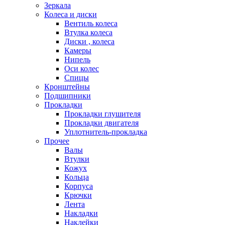
Зеркала
Колеса и диски
Вентиль колеса
Втулка колеса
Диски , колеса
Камеры
Нипель
Оси колес
Спицы
Кронштейны
Подшипники
Прокладки
Прокладки глушителя
Прокладки двигателя
Уплотнитель-прокладка
Прочее
Валы
Втулки
Кожух
Кольца
Корпуса
Крючки
Лента
Накладки
Наклейки