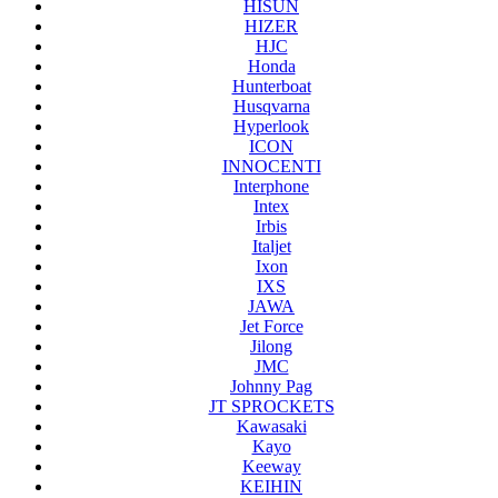
HISUN
HIZER
HJC
Honda
Hunterboat
Husqvarna
Hyperlook
ICON
INNOCENTI
Interphone
Intex
Irbis
Italjet
Ixon
IXS
JAWA
Jet Force
Jilong
JMC
Johnny Pag
JT SPROCKETS
Kawasaki
Kayo
Keeway
KEIHIN