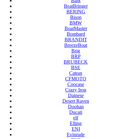
Bark
BeatBringer
BERING
Bison
BMW
BoatMaster
Bombard
BRANDIT
BreezeBoat
Brig
BRP
BRUBECK
BSE
Catran
CFMOTO
Coocase
Crazy Iron
Dainese
Desert Raven
Doohan
Ducati
elf
Elling
ENI
Evinrude