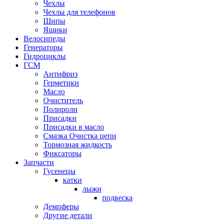
Чехлы
Чехлы для телефонов
Шипы
Ящики
Велосипеды
Генераторы
Гидроциклы
ГСМ
Антифриз
Герметики
Масло
Очиститель
Полироли
Присадки
Присадки в масло
Смазка Очистка цепи
Тормозная жидкость
Фиксаторы
Запчасти
Гусенецы
катки
лыжи
подвеска
Демпферы
Другие детали