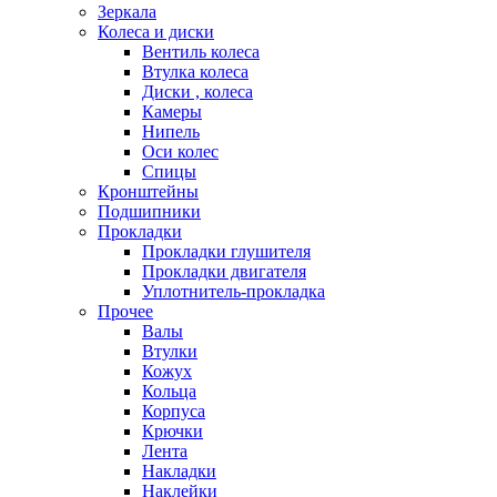
Зеркала
Колеса и диски
Вентиль колеса
Втулка колеса
Диски , колеса
Камеры
Нипель
Оси колес
Спицы
Кронштейны
Подшипники
Прокладки
Прокладки глушителя
Прокладки двигателя
Уплотнитель-прокладка
Прочее
Валы
Втулки
Кожух
Кольца
Корпуса
Крючки
Лента
Накладки
Наклейки