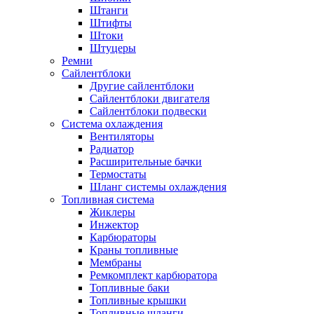
Штанги
Штифты
Штоки
Штуцеры
Ремни
Сайлентблоки
Другие сайлентблоки
Сайлентблоки двигателя
Сайлентблоки подвески
Система охлаждения
Вентиляторы
Радиатор
Расширительные бачки
Термостаты
Шланг системы охлаждения
Топливная система
Жиклеры
Инжектор
Карбюраторы
Краны топливные
Мембраны
Ремкомплект карбюратора
Топливные баки
Топливные крышки
Топливные шланги