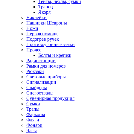
Тенты, чехлы, сумки
Транец
Якоря
Наклейки
Нашивки Шевроны
Ножи
Первая помощь
Подогрев ручек
Противоугонные замки
Прочее
Болты и крепеж
Радиостанции
Рамки для номеров
Рюкзаки
Световые приборы
Сигнализации
Слайдеры
Снегоотвалы
Сувенирная продукция
Сумки
Трапы
Фаркопы
Фляги
Фонари
Часы