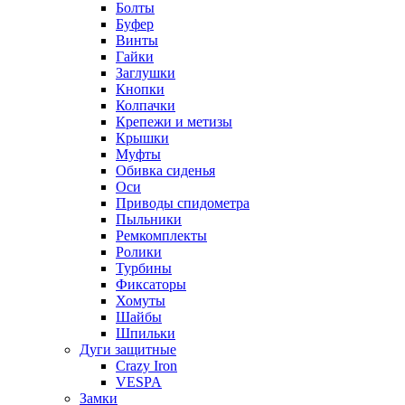
Болты
Буфер
Винты
Гайки
Заглушки
Кнопки
Колпачки
Крепежи и метизы
Крышки
Муфты
Обивка сиденья
Оси
Приводы спидометра
Пыльники
Ремкомплекты
Ролики
Турбины
Фиксаторы
Хомуты
Шайбы
Шпильки
Дуги защитные
Crazy Iron
VESPA
Замки