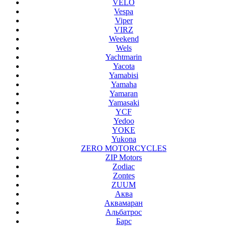
VELO
Vespa
Viper
VIRZ
Weekend
Wels
Yachtmarin
Yacota
Yamabisi
Yamaha
Yamaran
Yamasaki
YCF
Yedoo
YOKE
Yukona
ZERO MOTORCYCLES
ZIP Motors
Zodiac
Zontes
ZUUM
Аква
Аквамаран
Альбатрос
Барс