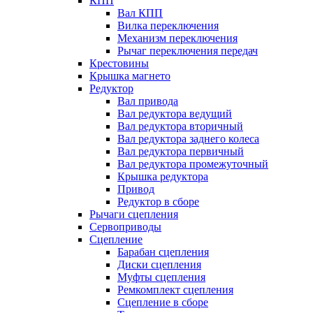
КПП
Вал КПП
Вилка переключения
Механизм переключения
Рычаг переключения передач
Крестовины
Крышка магнето
Редуктор
Вал привода
Вал редуктора ведущий
Вал редуктора вторичный
Вал редуктора заднего колеса
Вал редуктора первичный
Вал редуктора промежуточный
Крышка редуктора
Привод
Редуктор в сборе
Рычаги сцепления
Сервоприводы
Сцепление
Барабан сцепления
Диски сцепления
Муфты сцепления
Ремкомплект сцепления
Сцепление в сборе