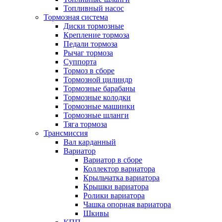
Топливный насос
Тормозная система
Диски тормозные
Крепление тормоза
Педали тормоза
Рычаг тормоза
Суппорта
Тормоз в сборе
Тормозной цилиндр
Тормозные барабаны
Тормозные колодки
Тормозные машинки
Тормозные шланги
Тяга тормоза
Трансмиссия
Вал карданный
Вариатор
Вариатор в сборе
Коллектор вариатора
Крыльчатка вариатора
Крышки вариатора
Ролики вариатора
Чашка опорная вариатора
Шкивы