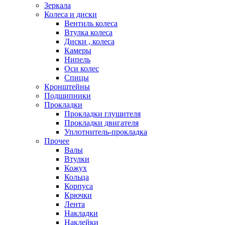
Зеркала
Колеса и диски
Вентиль колеса
Втулка колеса
Диски , колеса
Камеры
Нипель
Оси колес
Спицы
Кронштейны
Подшипники
Прокладки
Прокладки глушителя
Прокладки двигателя
Уплотнитель-прокладка
Прочее
Валы
Втулки
Кожух
Кольца
Корпуса
Крючки
Лента
Накладки
Наклейки