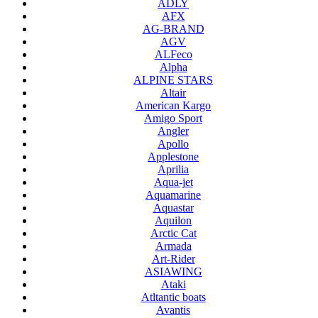
ADLY
AFX
AG-BRAND
AGV
ALFeco
Alpha
ALPINE STARS
Altair
American Kargo
Amigo Sport
Angler
Apollo
Applestone
Aprilia
Aqua-jet
Aquamarine
Aquastar
Aquilon
Arctic Cat
Armada
Art-Rider
ASIAWING
Ataki
Atltantic boats
Avantis