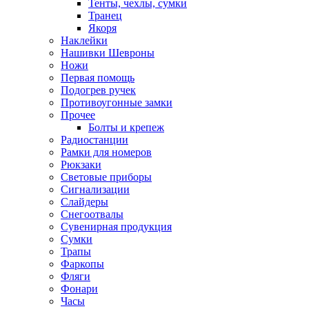
Тенты, чехлы, сумки
Транец
Якоря
Наклейки
Нашивки Шевроны
Ножи
Первая помощь
Подогрев ручек
Противоугонные замки
Прочее
Болты и крепеж
Радиостанции
Рамки для номеров
Рюкзаки
Световые приборы
Сигнализации
Слайдеры
Снегоотвалы
Сувенирная продукция
Сумки
Трапы
Фаркопы
Фляги
Фонари
Часы