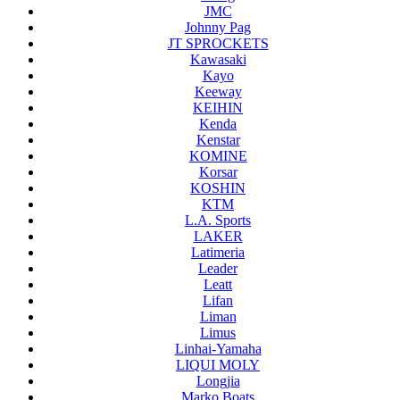
JMC
Johnny Pag
JT SPROCKETS
Kawasaki
Kayo
Keeway
KEIHIN
Kenda
Kenstar
KOMINE
Korsar
KOSHIN
KTM
L.A. Sports
LAKER
Latimeria
Leader
Leatt
Lifan
Liman
Limus
Linhai-Yamaha
LIQUI MOLY
Longjia
Marko Boats