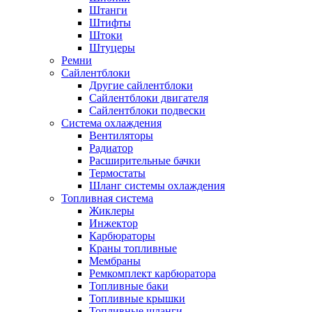
Штанги
Штифты
Штоки
Штуцеры
Ремни
Сайлентблоки
Другие сайлентблоки
Сайлентблоки двигателя
Сайлентблоки подвески
Система охлаждения
Вентиляторы
Радиатор
Расширительные бачки
Термостаты
Шланг системы охлаждения
Топливная система
Жиклеры
Инжектор
Карбюраторы
Краны топливные
Мембраны
Ремкомплект карбюратора
Топливные баки
Топливные крышки
Топливные шланги