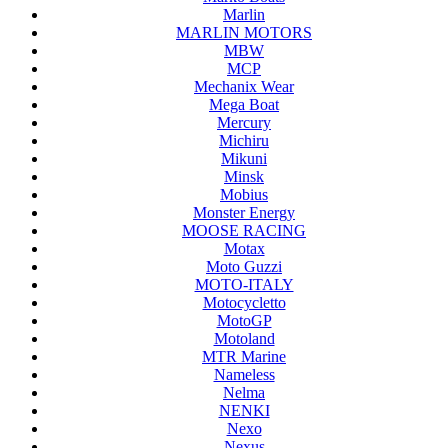
Marlin
MARLIN MOTORS
MBW
MCP
Mechanix Wear
Mega Boat
Mercury
Michiru
Mikuni
Minsk
Mobius
Monster Energy
MOOSE RACING
Motax
Moto Guzzi
MOTO-ITALY
Motocycletto
MotoGP
Motoland
MTR Marine
Nameless
Nelma
NENKI
Nexo
Nexus