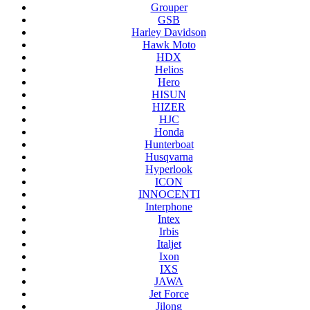
Grouper
GSB
Harley Davidson
Hawk Moto
HDX
Helios
Hero
HISUN
HIZER
HJC
Honda
Hunterboat
Husqvarna
Hyperlook
ICON
INNOCENTI
Interphone
Intex
Irbis
Italjet
Ixon
IXS
JAWA
Jet Force
Jilong