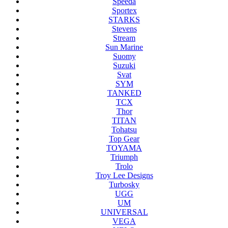
Speeda
Sportex
STARKS
Stevens
Stream
Sun Marine
Suomy
Suzuki
Svat
SYM
TANKED
TCX
Thor
TITAN
Tohatsu
Top Gear
TOYAMA
Triumph
Trolo
Troy Lee Designs
Turbosky
UGG
UM
UNIVERSAL
VEGA