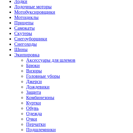
Лодки
Лодочные моторы
Мотобуксировщики
Мотоциклы
Прицепы
Самокаты
Скутеры
Снегоуборщики
Снегоходы
Шины
Экипировка
Аксессуары для шлемов
Брюки
Визоры
Головные уборы
Джерси
Дождевики
Защита
Комбинезоны
Куртки
Обувь
Одежда
Очки
Перчатки
Подшлемники