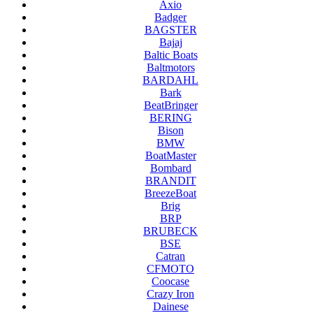
Axio
Badger
BAGSTER
Bajaj
Baltic Boats
Baltmotors
BARDAHL
Bark
BeatBringer
BERING
Bison
BMW
BoatMaster
Bombard
BRANDIT
BreezeBoat
Brig
BRP
BRUBECK
BSE
Catran
CFMOTO
Coocase
Crazy Iron
Dainese