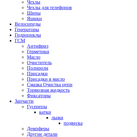
Чехлы
Чехлы для телефонов
Шипы
Ящики
Велосипеды
Генераторы
Гидроциклы
ГСМ
Антифриз
Герметики
Масло
Очиститель
Полироли
Присадки
Присадки в масло
Смазка Очистка цепи
Тормозная жидкость
Фиксаторы
Запчасти
Гусенецы
катки
лыжи
подвеска
Демпферы
Другие детали