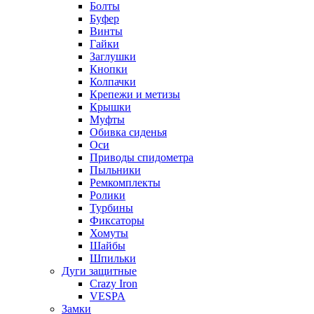
Болты
Буфер
Винты
Гайки
Заглушки
Кнопки
Колпачки
Крепежи и метизы
Крышки
Муфты
Обивка сиденья
Оси
Приводы спидометра
Пыльники
Ремкомплекты
Ролики
Турбины
Фиксаторы
Хомуты
Шайбы
Шпильки
Дуги защитные
Crazy Iron
VESPA
Замки