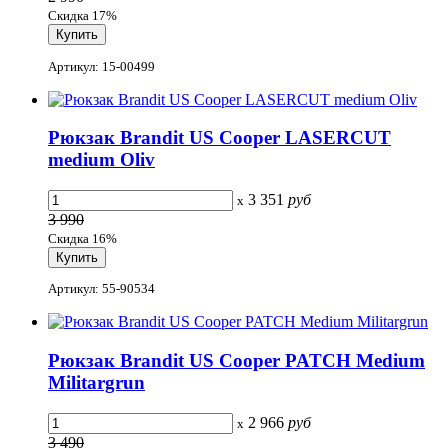
Скидка 17%
Артикул: 15-00499
Рюкзак Brandit US Cooper LASERCUT
medium Oliv
3 351
руб
x
3 990
Скидка 16%
Артикул: 55-90534
Рюкзак Brandit US Cooper PATCH Medium
Militargrun
2 966
руб
x
3 490