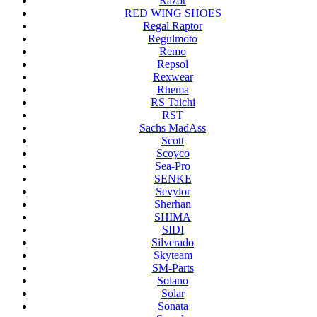
Razor
RED WING SHOES
Regal Raptor
Regulmoto
Remo
Repsol
Rexwear
Rhema
RS Taichi
RST
Sachs MadAss
Scott
Scoyco
Sea-Pro
SENKE
Sevylor
Sherhan
SHIMA
SIDI
Silverado
Skyteam
SM-Parts
Solano
Solar
Sonata