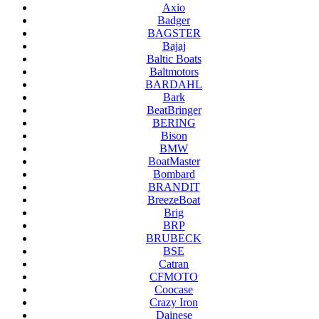
Axio
Badger
BAGSTER
Bajaj
Baltic Boats
Baltmotors
BARDAHL
Bark
BeatBringer
BERING
Bison
BMW
BoatMaster
Bombard
BRANDIT
BreezeBoat
Brig
BRP
BRUBECK
BSE
Catran
CFMOTO
Coocase
Crazy Iron
Dainese