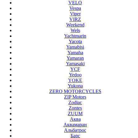
VELO
Vespa
Viper
VIRZ
Weekend
Wels
Yachtmarin
Yacota
Yamabisi
Yamaha
Yamaran
Yamasaki
YCF
Yedoo
YOKE
Yukona
ZERO MOTORCYCLES
ZIP Motors
Zodiac
Zontes
ZUUM
Аква
Аквамаран
Альбатрос
Барс