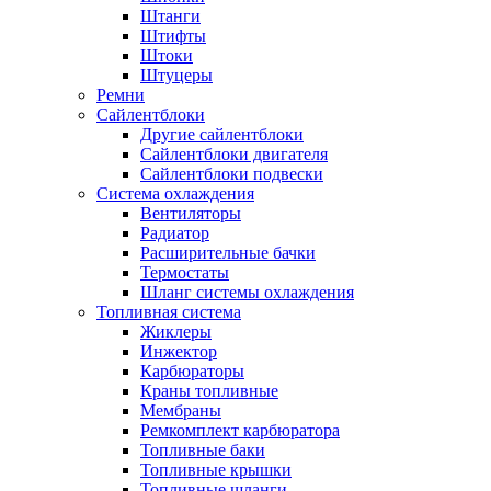
Штанги
Штифты
Штоки
Штуцеры
Ремни
Сайлентблоки
Другие сайлентблоки
Сайлентблоки двигателя
Сайлентблоки подвески
Система охлаждения
Вентиляторы
Радиатор
Расширительные бачки
Термостаты
Шланг системы охлаждения
Топливная система
Жиклеры
Инжектор
Карбюраторы
Краны топливные
Мембраны
Ремкомплект карбюратора
Топливные баки
Топливные крышки
Топливные шланги