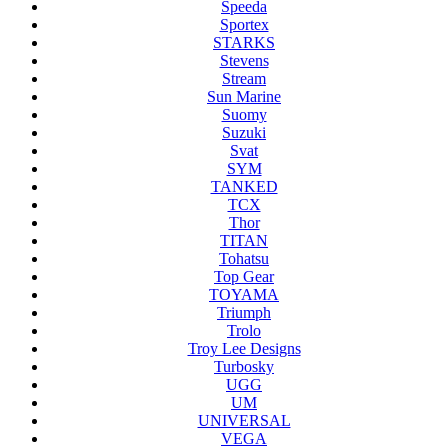
Speeda
Sportex
STARKS
Stevens
Stream
Sun Marine
Suomy
Suzuki
Svat
SYM
TANKED
TCX
Thor
TITAN
Tohatsu
Top Gear
TOYAMA
Triumph
Trolo
Troy Lee Designs
Turbosky
UGG
UM
UNIVERSAL
VEGA