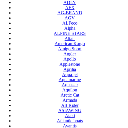
ADLY
AFX
AG-BRAND
AGV
ALFeco
Alpha
ALPINE STARS
Altair
American Kargo
Amigo Sport
Angler
Apollo
Applestone
Aprilia
Aqua-jet
Aquamarine
Aquastar
Aquilon
Arctic Cat
Armada
Art-Rider
ASIAWING
Ataki
Atltantic boats
Avantis