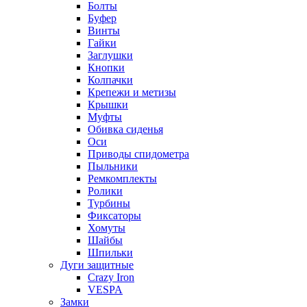
Болты
Буфер
Винты
Гайки
Заглушки
Кнопки
Колпачки
Крепежи и метизы
Крышки
Муфты
Обивка сиденья
Оси
Приводы спидометра
Пыльники
Ремкомплекты
Ролики
Турбины
Фиксаторы
Хомуты
Шайбы
Шпильки
Дуги защитные
Crazy Iron
VESPA
Замки