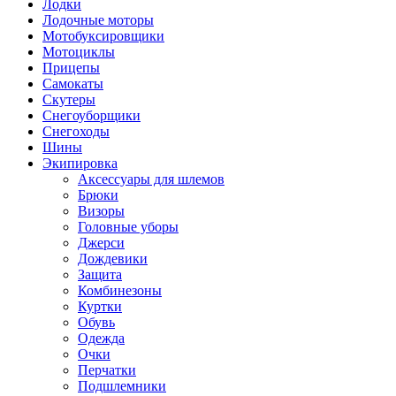
Лодки
Лодочные моторы
Мотобуксировщики
Мотоциклы
Прицепы
Самокаты
Скутеры
Снегоуборщики
Снегоходы
Шины
Экипировка
Аксессуары для шлемов
Брюки
Визоры
Головные уборы
Джерси
Дождевики
Защита
Комбинезоны
Куртки
Обувь
Одежда
Очки
Перчатки
Подшлемники