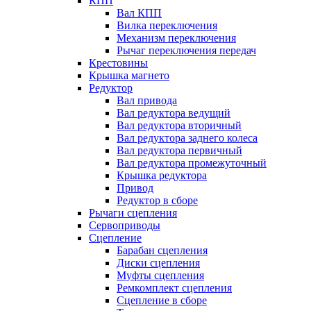
КПП
Вал КПП
Вилка переключения
Механизм переключения
Рычаг переключения передач
Крестовины
Крышка магнето
Редуктор
Вал привода
Вал редуктора ведущий
Вал редуктора вторичный
Вал редуктора заднего колеса
Вал редуктора первичный
Вал редуктора промежуточный
Крышка редуктора
Привод
Редуктор в сборе
Рычаги сцепления
Сервоприводы
Сцепление
Барабан сцепления
Диски сцепления
Муфты сцепления
Ремкомплект сцепления
Сцепление в сборе