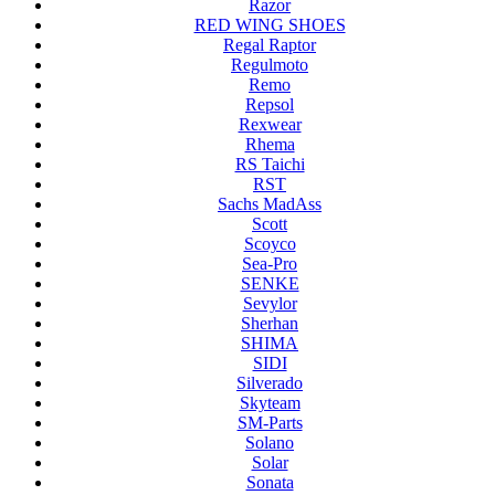
Razor
RED WING SHOES
Regal Raptor
Regulmoto
Remo
Repsol
Rexwear
Rhema
RS Taichi
RST
Sachs MadAss
Scott
Scoyco
Sea-Pro
SENKE
Sevylor
Sherhan
SHIMA
SIDI
Silverado
Skyteam
SM-Parts
Solano
Solar
Sonata