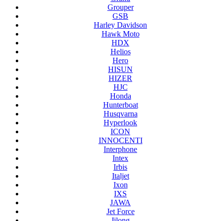
Grouper
GSB
Harley Davidson
Hawk Moto
HDX
Helios
Hero
HISUN
HIZER
HJC
Honda
Hunterboat
Husqvarna
Hyperlook
ICON
INNOCENTI
Interphone
Intex
Irbis
Italjet
Ixon
IXS
JAWA
Jet Force
Jilong