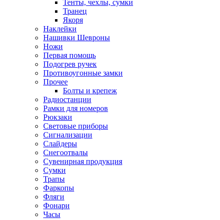
Тенты, чехлы, сумки
Транец
Якоря
Наклейки
Нашивки Шевроны
Ножи
Первая помощь
Подогрев ручек
Противоугонные замки
Прочее
Болты и крепеж
Радиостанции
Рамки для номеров
Рюкзаки
Световые приборы
Сигнализации
Слайдеры
Снегоотвалы
Сувенирная продукция
Сумки
Трапы
Фаркопы
Фляги
Фонари
Часы