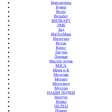
Бригантина
Бумер
Велес
Вельбот
ВИЛКАРТ
ДМБ
Зид
ИжТехМаш
Интеграл
Исток
Кросс
Лагуна
Лоцман
Мастер лодок
МЗСА
Мнев и К
Модуляр
Мотард
Мотоленд
Муссон
НАШИ ЛОДКИ
Нептун
Норка
ПЕЛЕЦ
Помор