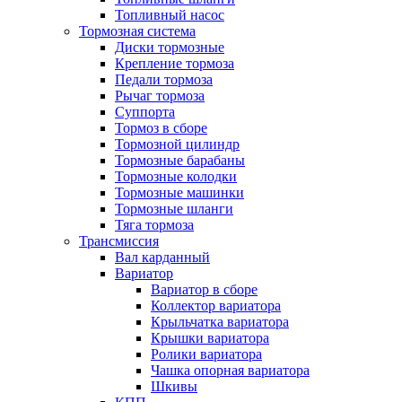
Топливный насос
Тормозная система
Диски тормозные
Крепление тормоза
Педали тормоза
Рычаг тормоза
Суппорта
Тормоз в сборе
Тормозной цилиндр
Тормозные барабаны
Тормозные колодки
Тормозные машинки
Тормозные шланги
Тяга тормоза
Трансмиссия
Вал карданный
Вариатор
Вариатор в сборе
Коллектор вариатора
Крыльчатка вариатора
Крышки вариатора
Ролики вариатора
Чашка опорная вариатора
Шкивы