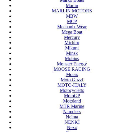
Marko Boats
Marlin
MARLIN MOTORS
MBW
MCP
Mechanix Wear
Mega Boat
Mercury
Michiru
Mikuni
Minsk
Mobius
Monster Energy
MOOSE RACING
Motax
Moto Guzzi
MOTO-ITALY
Motocycletto
MotoGP
Motoland
MTR Marine
Nameless
Nelma
NENKI
Nexo