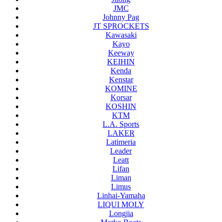
JMC
Johnny Pag
JT SPROCKETS
Kawasaki
Kayo
Keeway
KEIHIN
Kenda
Kenstar
KOMINE
Korsar
KOSHIN
KTM
L.A. Sports
LAKER
Latimeria
Leader
Leatt
Lifan
Liman
Limus
Linhai-Yamaha
LIQUI MOLY
Longjia