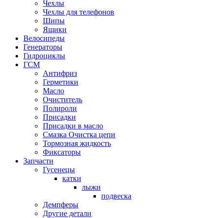
Чехлы
Чехлы для телефонов
Шипы
Ящики
Велосипеды
Генераторы
Гидроциклы
ГСМ
Антифриз
Герметики
Масло
Очиститель
Полироли
Присадки
Присадки в масло
Смазка Очистка цепи
Тормозная жидкость
Фиксаторы
Запчасти
Гусенецы
катки
лыжи
подвеска
Демпферы
Другие детали