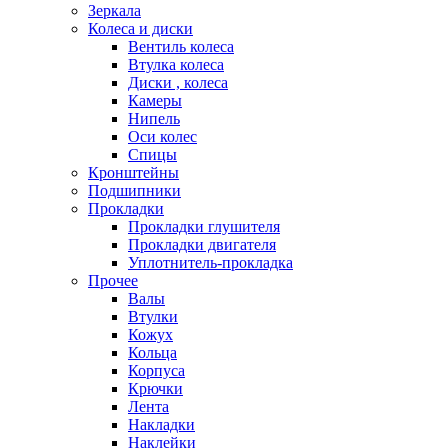
Зеркала
Колеса и диски
Вентиль колеса
Втулка колеса
Диски , колеса
Камеры
Нипель
Оси колес
Спицы
Кронштейны
Подшипники
Прокладки
Прокладки глушителя
Прокладки двигателя
Уплотнитель-прокладка
Прочее
Валы
Втулки
Кожух
Кольца
Корпуса
Крючки
Лента
Накладки
Наклейки