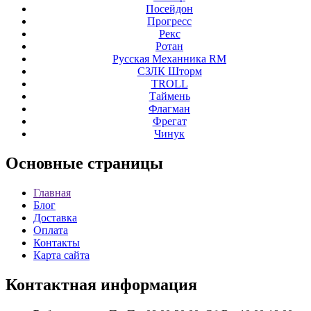
Посейдон
Прогресс
Рекс
Ротан
Русская Механника RM
СЗЛК Шторм
ТROLL
Таймень
Флагман
Фрегат
Чинук
Основные
страницы
Главная
Блог
Доставка
Оплата
Контакты
Карта сайта
Контактная
информация