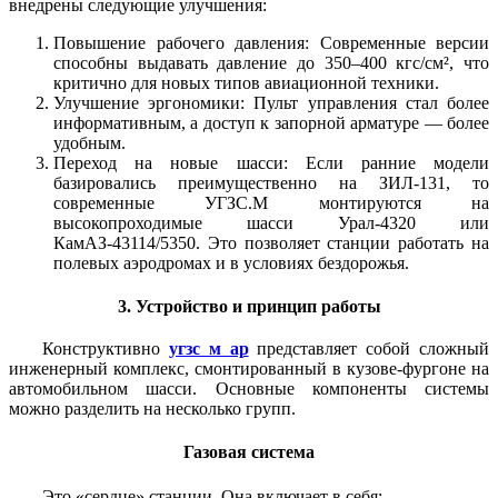
внедрены следующие улучшения:
Повышение рабочего давления: Современные версии
способны выдавать давление до 350–400 кгс/см², что
критично для новых типов авиационной техники.
Улучшение эргономики: Пульт управления стал более
информативным, а доступ к запорной арматуре — более
удобным.
Переход на новые шасси: Если ранние модели
базировались преимущественно на ЗИЛ-131, то
современные УГЗС.М монтируются на
высокопроходимые шасси Урал-4320 или
КамАЗ-43114/5350. Это позволяет станции работать на
полевых аэродромах и в условиях бездорожья.
3. Устройство и принцип работы
Конструктивно
угзс м ар
представляет собой сложный
инженерный комплекс, смонтированный в кузове-фургоне на
автомобильном шасси. Основные компоненты системы
можно разделить на несколько групп.
Газовая система
Это «сердце» станции. Она включает в себя: