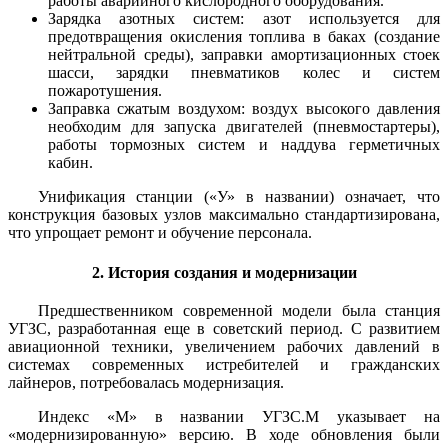
работы аварийного кислородного оборудования.
Зарядка азотных систем: азот используется для
предотвращения окисления топлива в баках (создание
нейтральной среды), заправки амортизационных стоек
шасси, зарядки пневматиков колес и систем
пожаротушения.
Заправка сжатым воздухом: воздух высокого давления
необходим для запуска двигателей (пневмостартеры),
работы тормозных систем и наддува герметичных
кабин.
Унификация станции («У» в названии) означает, что
конструкция базовых узлов максимально стандартизирована,
что упрощает ремонт и обучение персонала.
2. История создания и модернизации
Предшественником современной модели была станция
УГЗС, разработанная еще в советский период. С развитием
авиационной техники, увеличением рабочих давлений в
системах современных истребителей и гражданских
лайнеров, потребовалась модернизация.
Индекс «М» в названии УГЗС.М указывает на
«модернизированную» версию. В ходе обновления были