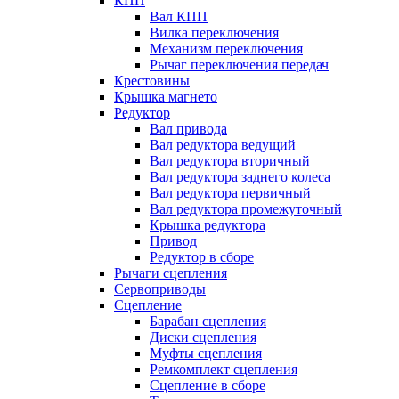
КПП
Вал КПП
Вилка переключения
Механизм переключения
Рычаг переключения передач
Крестовины
Крышка магнето
Редуктор
Вал привода
Вал редуктора ведущий
Вал редуктора вторичный
Вал редуктора заднего колеса
Вал редуктора первичный
Вал редуктора промежуточный
Крышка редуктора
Привод
Редуктор в сборе
Рычаги сцепления
Сервоприводы
Сцепление
Барабан сцепления
Диски сцепления
Муфты сцепления
Ремкомплект сцепления
Сцепление в сборе