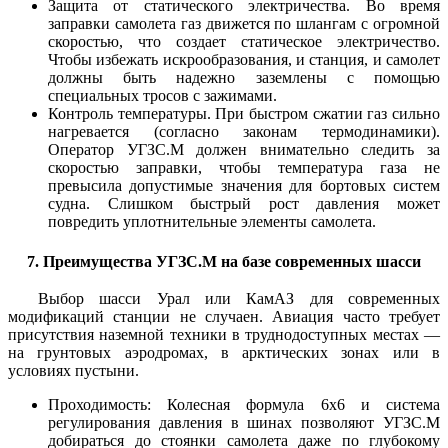
Защита от статического электричества.
Во время
заправки самолета газ движется по шлангам с огромной
скоростью, что создает статическое электричество.
Чтобы избежать искрообразования, и станция, и самолет
должны быть надежно заземлены с помощью
специальных тросов с зажимами.
Контроль температуры.
При быстром сжатии газ сильно
нагревается (согласно законам термодинамики).
Оператор УГЗС.М должен внимательно следить за
скоростью заправки, чтобы температура газа не
превысила допустимые значения для бортовых систем
судна. Слишком быстрый рост давления может
повредить уплотнительные элементы самолета.
7. Преимущества УГЗС.М на базе современных шасси
Выбор шасси Урал или КамАЗ для современных
модификаций станции не случаен. Авиация часто требует
присутствия наземной техники в труднодоступных местах —
на грунтовых аэродромах, в арктических зонах или в
условиях пустыни.
Проходимость: Колесная формула 6х6 и система
регулирования давления в шинах позволяют УГЗС.М
добираться до стоянки самолета даже по глубокому