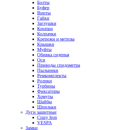
Болты
Буфер
Винты
Гайки
Заглушки
Кнопки
Колпачки
Крепежи и метизы
Крышки
Муфты
Обивка сиденья
Оси
Приводы спидометра
Пыльники
Ремкомплекты
Ролики
Турбины
Фиксаторы
Хомуты
Шайбы
Шпильки
Дуги защитные
Crazy Iron
VESPA
Замки