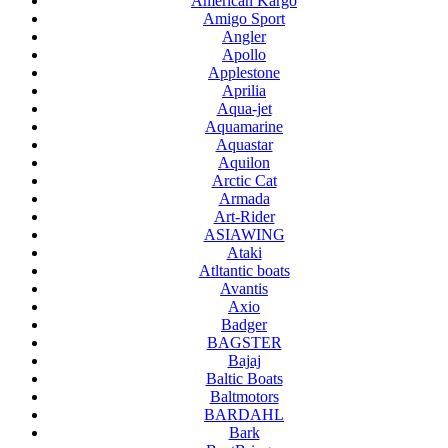
American Kargo
Amigo Sport
Angler
Apollo
Applestone
Aprilia
Aqua-jet
Aquamarine
Aquastar
Aquilon
Arctic Cat
Armada
Art-Rider
ASIAWING
Ataki
Atltantic boats
Avantis
Axio
Badger
BAGSTER
Bajaj
Baltic Boats
Baltmotors
BARDAHL
Bark