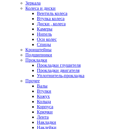
Зеркала
Колеса и диски
Вентиль колеса
Втулка колеса
Диски , колеса
Камеры
Нипель
Оси колес
Спицы
Кронштейны
Подшипники
Прокладки
Прокладки глушителя
Прокладки двигателя
Уплотнитель-прокладка
Прочее
Валы
Втулки
Кожух
Кольца
Корпуса
Крючки
Лента
Накладки
Наклейки