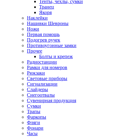
Тенты, чехлы, сумки
Транец
Якоря
Наклейки
Нашивки Шевроны
Ножи
Первая помощь
Подогрев ручек
Противоугонные замки
Прочее
Болты и крепеж
Радиостанции
Рамки для номеров
Рюкзаки
Световые приборы
Сигнализации
Слайдеры
Снегоотвалы
Сувенирная продукция
Сумки
Трапы
Фаркопы
Фляги
Фонари
Часы