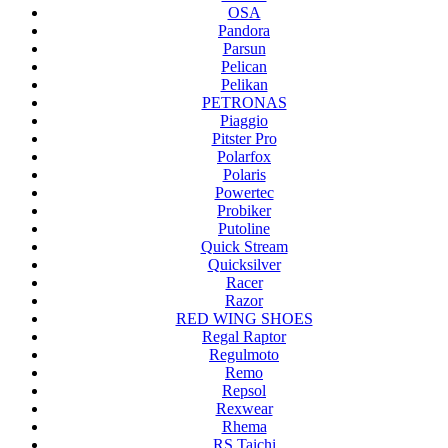
OSA
Pandora
Parsun
Pelican
Pelikan
PETRONAS
Piaggio
Pitster Pro
Polarfox
Polaris
Powertec
Probiker
Putoline
Quick Stream
Quicksilver
Racer
Razor
RED WING SHOES
Regal Raptor
Regulmoto
Remo
Repsol
Rexwear
Rhema
RS Taichi