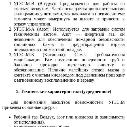
УГЗС.М-В (Воздух): Предназначена для работы со
сжатым воздухом. Часто оснащается дополнительными
фильтрами-осушителями, так как влага в пневмосистеме
самолета может замерзнуть на высоте и привести к
отказу управления.
УГЗС.М-А (Азот): Используется для заправки систем
техническим азотом. Азот — инертный газ, он
незаменим для обеспечения пожарной безопасности
топливных баков и предотвращения взрыва
пневматиков при жесткой посадке.
УГЗС.М-К (Кислород): Самая требовательная
модификация. Все внутренние поверхности труб и
баллонов проходят тщательную очистку и
обезжиривание. Наличие малейших следов масла в
контакте с чистым кислородом под давлением приводит
к мгновенному воспламенению и взрыву.
5. Технические характеристики (усредненные)
Для понимания масштаба возможностей УГЗС.М
приведем основные цифры:
Рабочий газ: Воздух, азот или кислород (в зависимости
от исполнения).