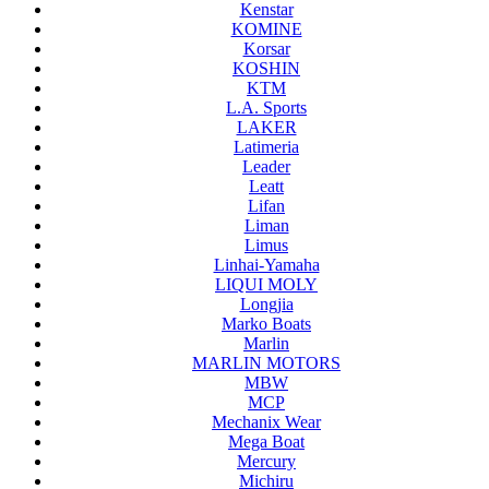
Kenstar
KOMINE
Korsar
KOSHIN
KTM
L.A. Sports
LAKER
Latimeria
Leader
Leatt
Lifan
Liman
Limus
Linhai-Yamaha
LIQUI MOLY
Longjia
Marko Boats
Marlin
MARLIN MOTORS
MBW
MCP
Mechanix Wear
Mega Boat
Mercury
Michiru