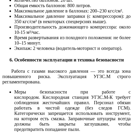
Количество баллонов: 20 шт.
Общая емкость баллонов: 800 литров.
Максимальное давление в баллонах: 200–230 кгс/см².
Максимальное давление заправки (с компрессором): до
350 кгс/см² (в некоторых спецверсиях выше).
Производительность дожимающего компрессора: около
10-15 м³/час.
Время развертывания из походного положения: не более
10–15 минут.
Экипаж: 2 человека (водитель-моторист и оператор).
6. Особенности эксплуатации и техника безопасности
Работа с газами высокого давления — это всегда зона
повышенного риска. Эксплуатация УГЗС.М строго
регламентирована.
Меры безопасности при работе с
кислородом.
Кислородная станция УГЗС.М-К требует
соблюдения жесточайших правил. Персонал обязан
работать в чистой одежде (без следов ГСМ).
Категорически запрещается использовать инструмент,
на котором есть смазка. Заправочные штуцеры всегда
должны быть закрыты заглушками, чтобы
предотвратить попадание пыли.