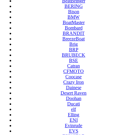
BeatBringer
BERING
Bison
BMW
BoatMaster
Bombard
BRANDIT
BreezeBoat
Brig
BRP
BRUBECK
BSE
Catran
CFMOTO
Coocase
Crazy Iron
Dainese
Desert Raven
Doohan
Ducati
elf
Elling
ENI
Evinrude
EVS