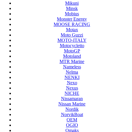
Mikuni
Minsk
Mobius
Monster Energy
MOOSE RACING
Motax
Moto Guzzi
MOTO-ITALY
Motocycletto
MotoGP
Motoland
MTR Marine
Nameless
Nelma
NENKI
Nexo
Nexus
NICHE
Nissamaran
Nissan Marine
Nordik
NorvikBoat
OEM
OGIO
Omaks