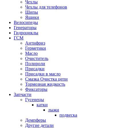
Чехлы
Чехлы для телефонов
Шипы
Ящики
Велосипеды
Генераторы
Гидроциклы
ГСМ
Антифриз
Герметики
Масло
Очиститель
Полироли
Присадки
Присадки в масло
Смазка Очистка цепи
Тормозная жидкость
Фиксаторы
Запчасти
Гусенецы
катки
лыжи
подвеска
Демпферы
Другие детали