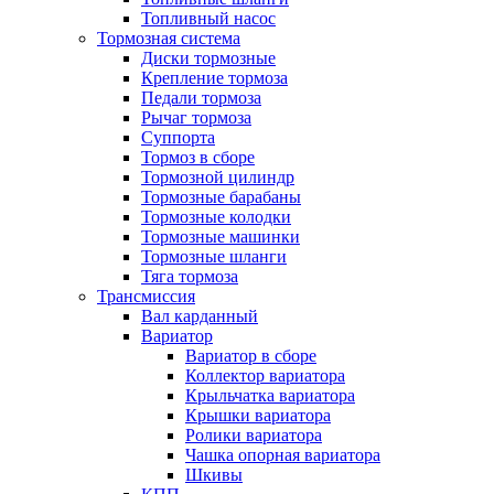
Топливный насос
Тормозная система
Диски тормозные
Крепление тормоза
Педали тормоза
Рычаг тормоза
Суппорта
Тормоз в сборе
Тормозной цилиндр
Тормозные барабаны
Тормозные колодки
Тормозные машинки
Тормозные шланги
Тяга тормоза
Трансмиссия
Вал карданный
Вариатор
Вариатор в сборе
Коллектор вариатора
Крыльчатка вариатора
Крышки вариатора
Ролики вариатора
Чашка опорная вариатора
Шкивы