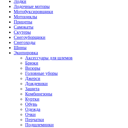
Лодки
Лодочные моторы
Мотобуксировщики
Мотоциклы
Прицепы
Самокаты
Скутеры
Снегоуборщики
Снегоходы
Шины
Экипировка
Аксессуары для шлемов
Брюки
Визоры
Головные уборы
Джерси
Дождевики
Защита
Комбинезоны
Куртки
Обувь
Одежда
Очки
Перчатки
Подшлемники