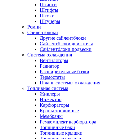
Штанги
Штифты
Штоки
Штуцеры
Ремни
Сайлентблоки
Другие сайлентблоки
Сайлентблоки двигателя
Сайлентблоки подвески
Система охлаждения
Вентиляторы
Радиатор
Расширительные бачки
Термостаты
Шланг системы охлаждения
Топливная система
Жиклеры
Инжектор
Карбюраторы
Краны топливные
Мембраны
Ремкомплект карбюратора
Топливные баки
Топливные крышки
Топливные шланги