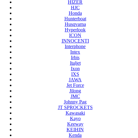
HIZER
HJC
Honda
Hunterboat
Husqvarna
Hyperlook
ICON
INNOCENTI
Interphone
Intex
Irbis
Italjet
Ixon
IXS
JAWA
Jet Force
Jilong
JMC
Johnny Pag
JT SPROCKETS
Kawasaki
Kayo
Keeway
KEIHIN
Kenda