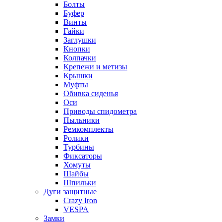
Болты
Буфер
Винты
Гайки
Заглушки
Кнопки
Колпачки
Крепежи и метизы
Крышки
Муфты
Обивка сиденья
Оси
Приводы спидометра
Пыльники
Ремкомплекты
Ролики
Турбины
Фиксаторы
Хомуты
Шайбы
Шпильки
Дуги защитные
Crazy Iron
VESPA
Замки