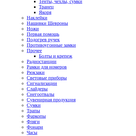
Тенты, чехлы, сумки
Транец
Якоря
Наклейки
Нашивки Шевроны
Ножи
Первая помощь
Подогрев ручек
Противоугонные замки
Прочее
Болты и крепеж
Радиостанции
Рамки для номеров
Рюкзаки
Световые приборы
Сигнализации
Слайдеры
Снегоотвалы
Сувенирная продукция
Сумки
Трапы
Фаркопы
Фляги
Фонари
Часы