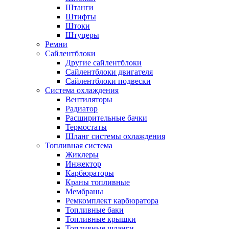
Штанги
Штифты
Штоки
Штуцеры
Ремни
Сайлентблоки
Другие сайлентблоки
Сайлентблоки двигателя
Сайлентблоки подвески
Система охлаждения
Вентиляторы
Радиатор
Расширительные бачки
Термостаты
Шланг системы охлаждения
Топливная система
Жиклеры
Инжектор
Карбюраторы
Краны топливные
Мембраны
Ремкомплект карбюратора
Топливные баки
Топливные крышки
Топливные шланги