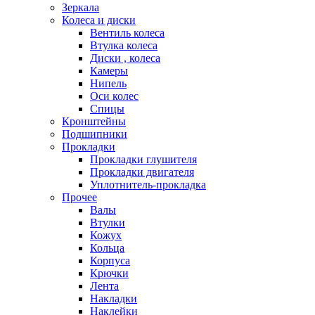
Зеркала
Колеса и диски
Вентиль колеса
Втулка колеса
Диски , колеса
Камеры
Нипель
Оси колес
Спицы
Кронштейны
Подшипники
Прокладки
Прокладки глушителя
Прокладки двигателя
Уплотнитель-прокладка
Прочее
Валы
Втулки
Кожух
Кольца
Корпуса
Крючки
Лента
Накладки
Наклейки