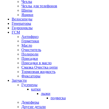
Чехлы
Чехлы для телефонов
Шипы
Ящики
Велосипеды
Генераторы
Гидроциклы
ГСМ
Антифриз
Герметики
Масло
Очиститель
Полироли
Присадки
Присадки в масло
Смазка Очистка цепи
Тормозная жидкость
Фиксаторы
Запчасти
Гусенецы
катки
лыжи
подвеска
Демпферы
Другие детали