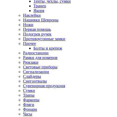
Тенты, чехлы, сумки
Транец
Якоря
Наклейки
Нашивки Шевроны
Ножи
Первая помощь
Подогрев ручек
Противоугонные замки
Прочее
Болты и крепеж
Радиостанции
Рамки для номеров
Рюкзаки
Световые приборы
Сигнализации
Слайдеры
Снегоотвалы
Сувенирная продукция
Сумки
Трапы
Фаркопы
Фляги
Фонари
Часы