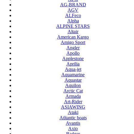
AG-BRAND
AGV
ALFeco
Alpha
ALPINE STARS
Altair
American Kargo
Amigo Sport
Angler
Apollo
Applestone
Aprilia
Aqua-jet
Aquamarine
Aquastar
Aquilon
Arctic Cat
Armada
Art-Rider
ASIAWING
Ataki
Atltantic boats
Avantis
Axio
Badger