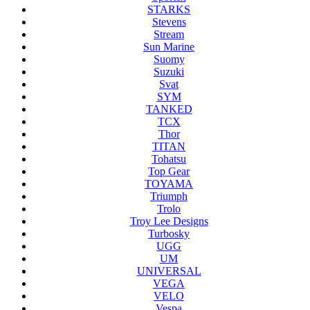
STARKS
Stevens
Stream
Sun Marine
Suomy
Suzuki
Svat
SYM
TANKED
TCX
Thor
TITAN
Tohatsu
Top Gear
TOYAMA
Triumph
Trolo
Troy Lee Designs
Turbosky
UGG
UM
UNIVERSAL
VEGA
VELO
Vespa