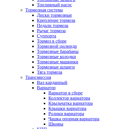
Топливный насос
Тормозная система
Диски тормозные
Крепление тормоза
Педали тормоза
Рычаг тормоза
Суппорта
Тормоз в сборе
Тормозной цилиндр
Тормозные барабаны
Тормозные колодки
Тормозные машинки
Тормозные шланги
Тяга тормоза
Трансмиссия
Вал карданный
Вариатор
Вариатор в сборе
Коллектор вариатора
Крыльчатка вариатора
Крышки вариатора
Ролики вариатора
Чашка опорная вариатора
Шкивы