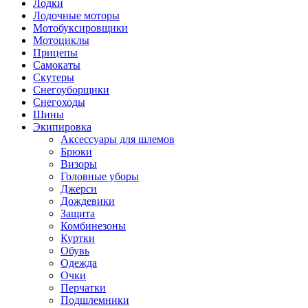
Лодки
Лодочные моторы
Мотобуксировщики
Мотоциклы
Прицепы
Самокаты
Скутеры
Снегоуборщики
Снегоходы
Шины
Экипировка
Аксессуары для шлемов
Брюки
Визоры
Головные уборы
Джерси
Дождевики
Защита
Комбинезоны
Куртки
Обувь
Одежда
Очки
Перчатки
Подшлемники