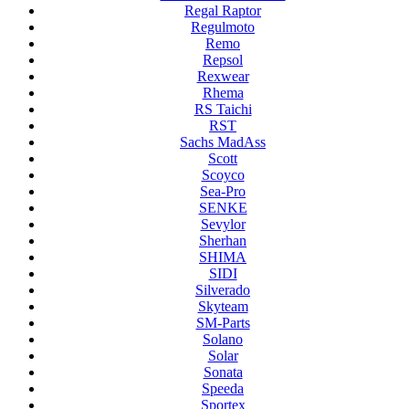
Regal Raptor
Regulmoto
Remo
Repsol
Rexwear
Rhema
RS Taichi
RST
Sachs MadAss
Scott
Scoyco
Sea-Pro
SENKE
Sevylor
Sherhan
SHIMA
SIDI
Silverado
Skyteam
SM-Parts
Solano
Solar
Sonata
Speeda
Sportex