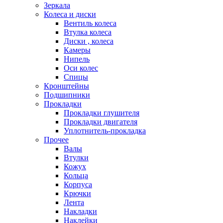
Зеркала
Колеса и диски
Вентиль колеса
Втулка колеса
Диски , колеса
Камеры
Нипель
Оси колес
Спицы
Кронштейны
Подшипники
Прокладки
Прокладки глушителя
Прокладки двигателя
Уплотнитель-прокладка
Прочее
Валы
Втулки
Кожух
Кольца
Корпуса
Крючки
Лента
Накладки
Наклейки