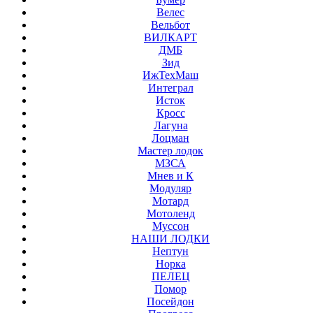
Велес
Вельбот
ВИЛКАРТ
ДМБ
Зид
ИжТехМаш
Интеграл
Исток
Кросс
Лагуна
Лоцман
Мастер лодок
МЗСА
Мнев и К
Модуляр
Мотард
Мотоленд
Муссон
НАШИ ЛОДКИ
Нептун
Норка
ПЕЛЕЦ
Помор
Посейдон