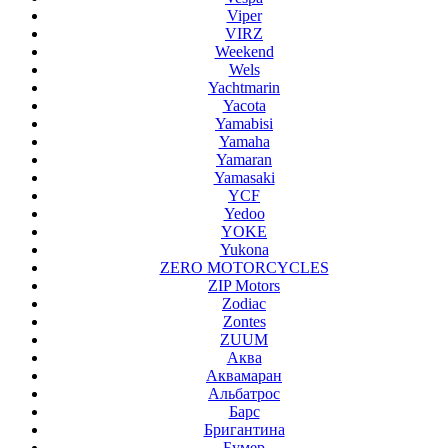
Viper
VIRZ
Weekend
Wels
Yachtmarin
Yacota
Yamabisi
Yamaha
Yamaran
Yamasaki
YCF
Yedoo
YOKE
Yukona
ZERO MOTORCYCLES
ZIP Motors
Zodiac
Zontes
ZUUM
Аква
Аквамаран
Альбатрос
Барс
Бригантина
Бумер