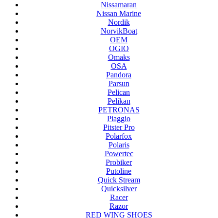
Nissamaran
Nissan Marine
Nordik
NorvikBoat
OEM
OGIO
Omaks
OSA
Pandora
Parsun
Pelican
Pelikan
PETRONAS
Piaggio
Pitster Pro
Polarfox
Polaris
Powertec
Probiker
Putoline
Quick Stream
Quicksilver
Racer
Razor
RED WING SHOES