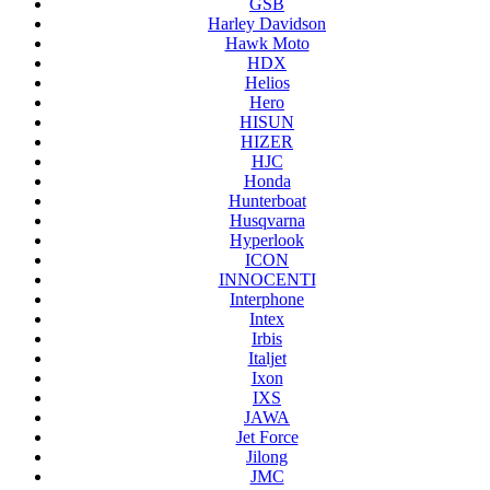
GSB
Harley Davidson
Hawk Moto
HDX
Helios
Hero
HISUN
HIZER
HJC
Honda
Hunterboat
Husqvarna
Hyperlook
ICON
INNOCENTI
Interphone
Intex
Irbis
Italjet
Ixon
IXS
JAWA
Jet Force
Jilong
JMC