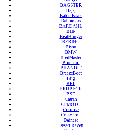
BAGSTER
Bajaj
Baltic Boats
Baltmotors
BARDAHL
Bark
BeatBringer
BERING
Bison
BMW
BoatMaster
Bombard
BRANDIT
BreezeBoat
Brig
BRP
BRUBECK
BSE
Catran
CFMOTO
Coocase
Crazy Iron
Dainese
Desert Raven