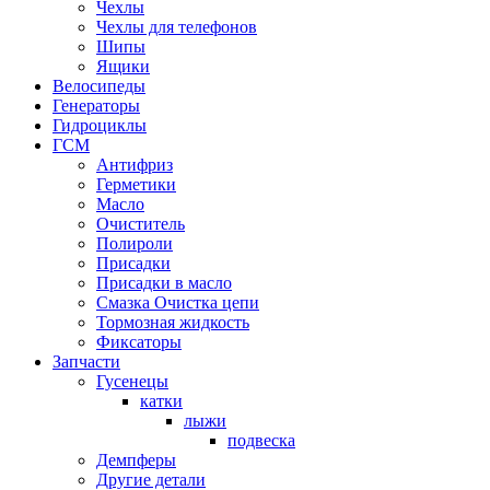
Чехлы
Чехлы для телефонов
Шипы
Ящики
Велосипеды
Генераторы
Гидроциклы
ГСМ
Антифриз
Герметики
Масло
Очиститель
Полироли
Присадки
Присадки в масло
Смазка Очистка цепи
Тормозная жидкость
Фиксаторы
Запчасти
Гусенецы
катки
лыжи
подвеска
Демпферы
Другие детали