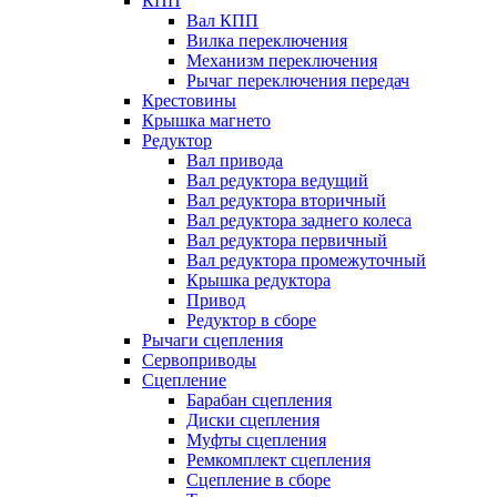
КПП
Вал КПП
Вилка переключения
Механизм переключения
Рычаг переключения передач
Крестовины
Крышка магнето
Редуктор
Вал привода
Вал редуктора ведущий
Вал редуктора вторичный
Вал редуктора заднего колеса
Вал редуктора первичный
Вал редуктора промежуточный
Крышка редуктора
Привод
Редуктор в сборе
Рычаги сцепления
Сервоприводы
Сцепление
Барабан сцепления
Диски сцепления
Муфты сцепления
Ремкомплект сцепления
Сцепление в сборе