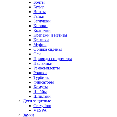
Болты
Буфер
Винты
Гайки
Заглушки
Кнопки
Колпачки
Крепежи и метизы
Крышки
Муфты
Обивка сиденья
Оси
Приводы спидометра
Пыльники
Ремкомплекты
Ролики
Турбины
Фиксаторы
Хомуты
Шайбы
Шпильки
Дуги защитные
Crazy Iron
VESPA
Замки