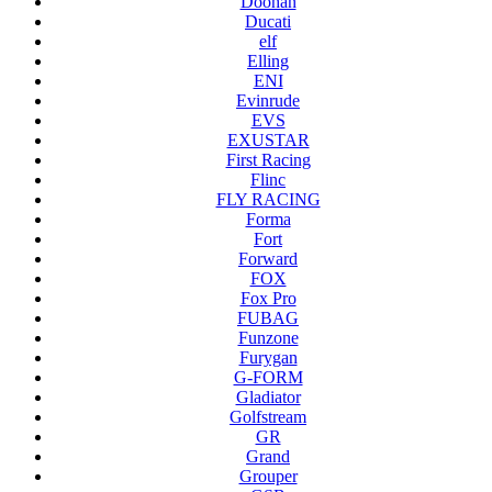
Doohan
Ducati
elf
Elling
ENI
Evinrude
EVS
EXUSTAR
First Racing
Flinc
FLY RACING
Forma
Fort
Forward
FOX
Fox Pro
FUBAG
Funzone
Furygan
G-FORM
Gladiator
Golfstream
GR
Grand
Grouper