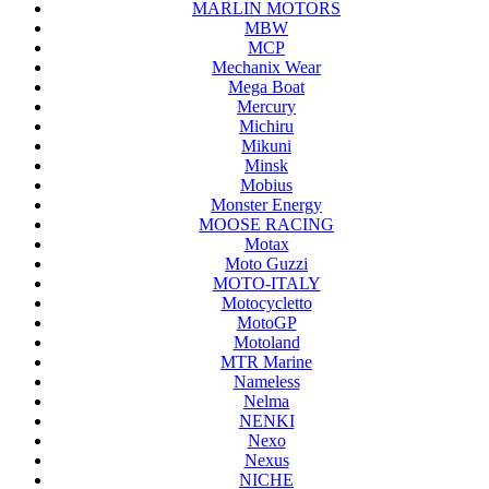
MARLIN MOTORS
MBW
MCP
Mechanix Wear
Mega Boat
Mercury
Michiru
Mikuni
Minsk
Mobius
Monster Energy
MOOSE RACING
Motax
Moto Guzzi
MOTO-ITALY
Motocycletto
MotoGP
Motoland
MTR Marine
Nameless
Nelma
NENKI
Nexo
Nexus
NICHE