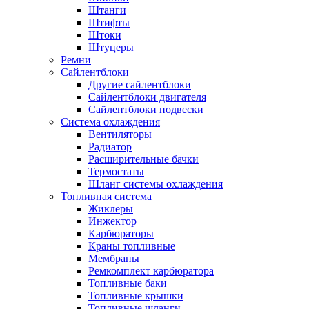
Штанги
Штифты
Штоки
Штуцеры
Ремни
Сайлентблоки
Другие сайлентблоки
Сайлентблоки двигателя
Сайлентблоки подвески
Система охлаждения
Вентиляторы
Радиатор
Расширительные бачки
Термостаты
Шланг системы охлаждения
Топливная система
Жиклеры
Инжектор
Карбюраторы
Краны топливные
Мембраны
Ремкомплект карбюратора
Топливные баки
Топливные крышки
Топливные шланги