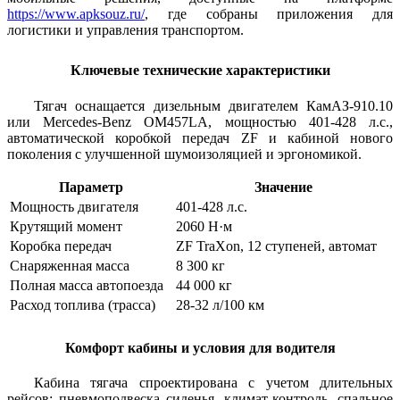
https://www.apksouz.ru/
, где собраны приложения для
логистики и управления транспортом.
Ключевые технические характеристики
Тягач оснащается дизельным двигателем КамАЗ-910.10
или Mercedes-Benz OM457LA, мощностью 401-428 л.с.,
автоматической коробкой передач ZF и кабиной нового
поколения с улучшенной шумоизоляцией и эргономикой.
Параметр
Значение
Мощность двигателя
401-428 л.с.
Крутящий момент
2060 Н·м
Коробка передач
ZF TraXon, 12 ступеней, автомат
Снаряженная масса
8 300 кг
Полная масса автопоезда
44 000 кг
Расход топлива (трасса)
28-32 л/100 км
Комфорт кабины и условия для водителя
Кабина тягача спроектирована с учетом длительных
рейсов: пневмоподвеска сиденья, климат-контроль, спальное