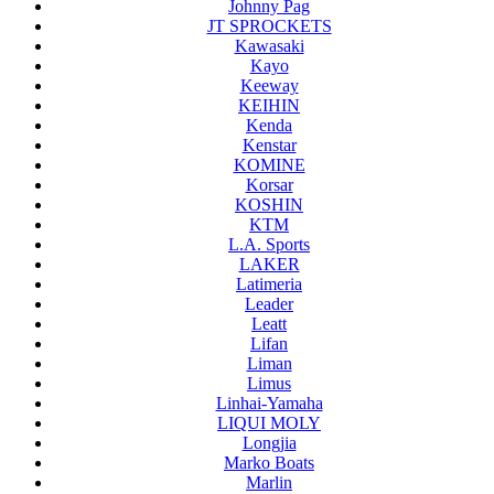
Johnny Pag
JT SPROCKETS
Kawasaki
Kayo
Keeway
KEIHIN
Kenda
Kenstar
KOMINE
Korsar
KOSHIN
KTM
L.A. Sports
LAKER
Latimeria
Leader
Leatt
Lifan
Liman
Limus
Linhai-Yamaha
LIQUI MOLY
Longjia
Marko Boats
Marlin