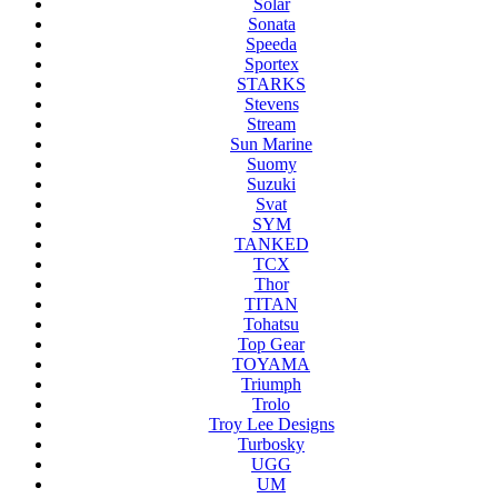
Solar
Sonata
Speeda
Sportex
STARKS
Stevens
Stream
Sun Marine
Suomy
Suzuki
Svat
SYM
TANKED
TCX
Thor
TITAN
Tohatsu
Top Gear
TOYAMA
Triumph
Trolo
Troy Lee Designs
Turbosky
UGG
UM