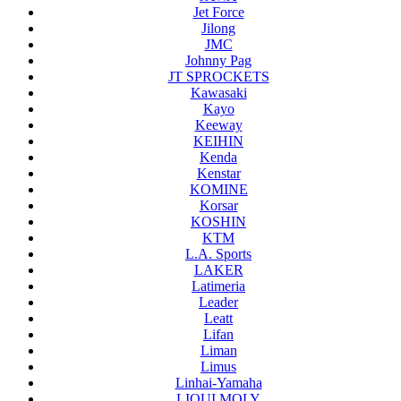
Jet Force
Jilong
JMC
Johnny Pag
JT SPROCKETS
Kawasaki
Kayo
Keeway
KEIHIN
Kenda
Kenstar
KOMINE
Korsar
KOSHIN
KTM
L.A. Sports
LAKER
Latimeria
Leader
Leatt
Lifan
Liman
Limus
Linhai-Yamaha
LIQUI MOLY