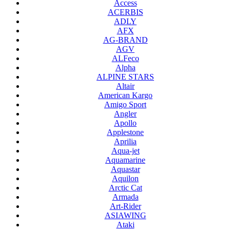
Access
ACERBIS
ADLY
AFX
AG-BRAND
AGV
ALFeco
Alpha
ALPINE STARS
Altair
American Kargo
Amigo Sport
Angler
Apollo
Applestone
Aprilia
Aqua-jet
Aquamarine
Aquastar
Aquilon
Arctic Cat
Armada
Art-Rider
ASIAWING
Ataki