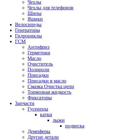
Чехлы
Чехлы для телефонов
Шипы
Ящики
Велосипеды
Генераторы
Гидроциклы
ГСМ
Антифриз
Герметики
Масло
Очиститель
Полироли
Присадки
Присадки в масло
Смазка Очистка цепи
Тормозная жидкость
Фиксаторы
Запчасти
Гусенецы
катки
лыжи
подвеска
Демпферы
Другие детали