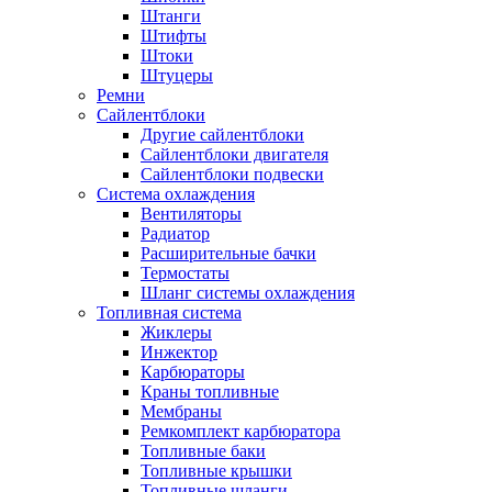
Штанги
Штифты
Штоки
Штуцеры
Ремни
Сайлентблоки
Другие сайлентблоки
Сайлентблоки двигателя
Сайлентблоки подвески
Система охлаждения
Вентиляторы
Радиатор
Расширительные бачки
Термостаты
Шланг системы охлаждения
Топливная система
Жиклеры
Инжектор
Карбюраторы
Краны топливные
Мембраны
Ремкомплект карбюратора
Топливные баки
Топливные крышки
Топливные шланги