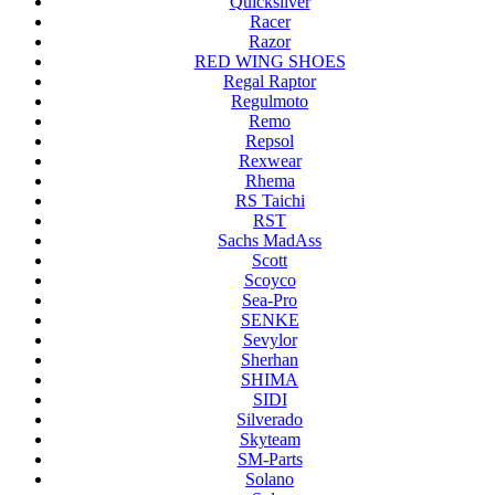
Quicksilver
Racer
Razor
RED WING SHOES
Regal Raptor
Regulmoto
Remo
Repsol
Rexwear
Rhema
RS Taichi
RST
Sachs MadAss
Scott
Scoyco
Sea-Pro
SENKE
Sevylor
Sherhan
SHIMA
SIDI
Silverado
Skyteam
SM-Parts
Solano