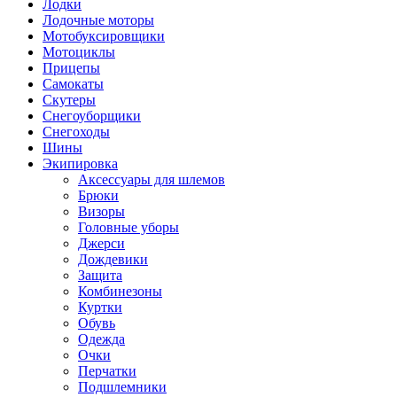
Лодки
Лодочные моторы
Мотобуксировщики
Мотоциклы
Прицепы
Самокаты
Скутеры
Снегоуборщики
Снегоходы
Шины
Экипировка
Аксессуары для шлемов
Брюки
Визоры
Головные уборы
Джерси
Дождевики
Защита
Комбинезоны
Куртки
Обувь
Одежда
Очки
Перчатки
Подшлемники