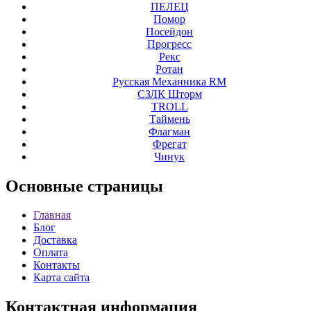
ПЕЛЕЦ
Помор
Посейдон
Прогресс
Рекс
Ротан
Русская Механника RM
СЗЛК Шторм
ТROLL
Таймень
Флагман
Фрегат
Чинук
Основные
страницы
Главная
Блог
Доставка
Оплата
Контакты
Карта сайта
Контактная
информация