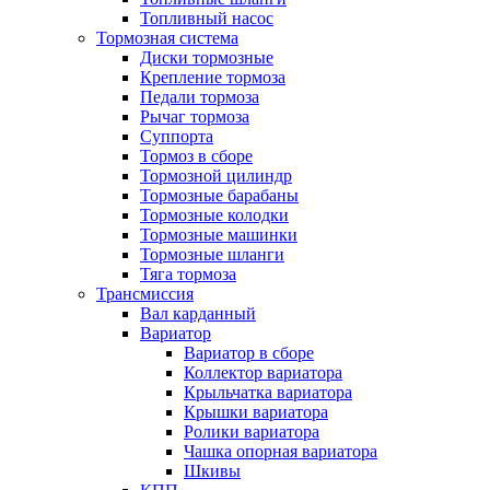
Топливный насос
Тормозная система
Диски тормозные
Крепление тормоза
Педали тормоза
Рычаг тормоза
Суппорта
Тормоз в сборе
Тормозной цилиндр
Тормозные барабаны
Тормозные колодки
Тормозные машинки
Тормозные шланги
Тяга тормоза
Трансмиссия
Вал карданный
Вариатор
Вариатор в сборе
Коллектор вариатора
Крыльчатка вариатора
Крышки вариатора
Ролики вариатора
Чашка опорная вариатора
Шкивы