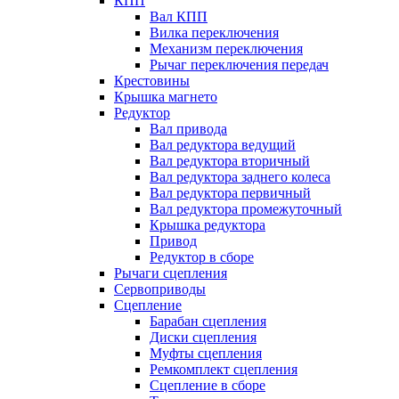
КПП
Вал КПП
Вилка переключения
Механизм переключения
Рычаг переключения передач
Крестовины
Крышка магнето
Редуктор
Вал привода
Вал редуктора ведущий
Вал редуктора вторичный
Вал редуктора заднего колеса
Вал редуктора первичный
Вал редуктора промежуточный
Крышка редуктора
Привод
Редуктор в сборе
Рычаги сцепления
Сервоприводы
Сцепление
Барабан сцепления
Диски сцепления
Муфты сцепления
Ремкомплект сцепления
Сцепление в сборе