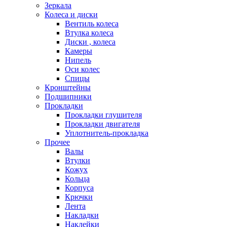
Зеркала
Колеса и диски
Вентиль колеса
Втулка колеса
Диски , колеса
Камеры
Нипель
Оси колес
Спицы
Кронштейны
Подшипники
Прокладки
Прокладки глушителя
Прокладки двигателя
Уплотнитель-прокладка
Прочее
Валы
Втулки
Кожух
Кольца
Корпуса
Крючки
Лента
Накладки
Наклейки