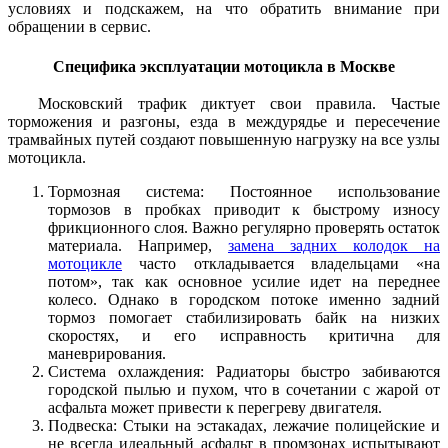
условиях и подскажем, на что обратить внимание при
обращении в сервис.
Специфика эксплуатации мотоцикла в Москве
Московский трафик диктует свои правила. Частые
торможения и разгоны, езда в междурядье и пересечение
трамвайных путей создают повышенную нагрузку на все узлы
мотоцикла.
Тормозная система: Постоянное использование
тормозов в пробках приводит к быстрому износу
фрикционного слоя. Важно регулярно проверять остаток
материала. Например,
замена задних колодок на
мотоцикле
часто откладывается владельцами «на
потом», так как основное усилие идет на переднее
колесо. Однако в городском потоке именно задний
тормоз помогает стабилизировать байк на низких
скоростях, и его исправность критична для
маневрирования.
Система охлаждения: Радиаторы быстро забиваются
городской пылью и пухом, что в сочетании с жарой от
асфальта может привести к перегреву двигателя.
Подвеска: Стыки на эстакадах, лежачие полицейские и
не всегда идеальный асфальт в промзонах испытывают