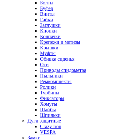
Болты
Буфер
Винты
Гайки
Заглушки
Кнопки
Колпачки
Крепежи и метизы
Крышки
Муфты
Обивка сиденья
Оси
Приводы спидометра
Пыльники
Ремкомплекты
Ролики
Турбины
Фиксаторы
Хомуты
Шайбы
Шпильки
Дуги защитные
Crazy Iron
VESPA
Замки