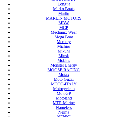
Longjia
Marko Boats
Marlin
MARLIN MOTORS
MBW
MCP
Mechanix Wear
Mega Boat
Mercury
Michiru
Mikuni
Minsk
Mobius
Monster Energy
MOOSE RACING
Motax
Moto Guzzi
MOTO-ITALY
Motocycletto
MotoGP
Motoland
MTR Marine
Nameless
Nelma
NENKI