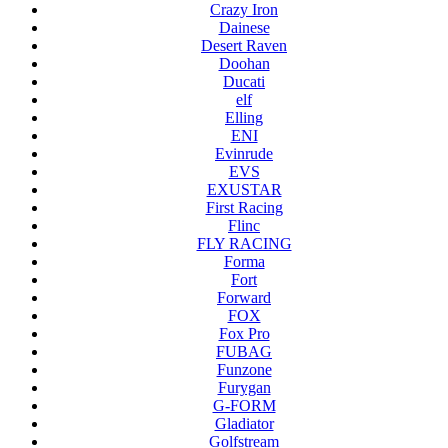
Crazy Iron
Dainese
Desert Raven
Doohan
Ducati
elf
Elling
ENI
Evinrude
EVS
EXUSTAR
First Racing
Flinc
FLY RACING
Forma
Fort
Forward
FOX
Fox Pro
FUBAG
Funzone
Furygan
G-FORM
Gladiator
Golfstream