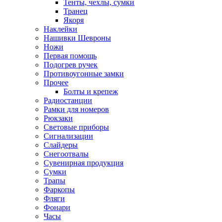
Тенты, чехлы, сумки
Транец
Якоря
Наклейки
Нашивки Шевроны
Ножи
Первая помощь
Подогрев ручек
Противоугонные замки
Прочее
Болты и крепеж
Радиостанции
Рамки для номеров
Рюкзаки
Световые приборы
Сигнализации
Слайдеры
Снегоотвалы
Сувенирная продукция
Сумки
Трапы
Фаркопы
Фляги
Фонари
Часы