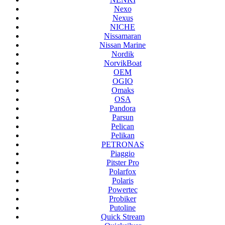
Nexo
Nexus
NICHE
Nissamaran
Nissan Marine
Nordik
NorvikBoat
OEM
OGIO
Omaks
OSA
Pandora
Parsun
Pelican
Pelikan
PETRONAS
Piaggio
Pitster Pro
Polarfox
Polaris
Powertec
Probiker
Putoline
Quick Stream