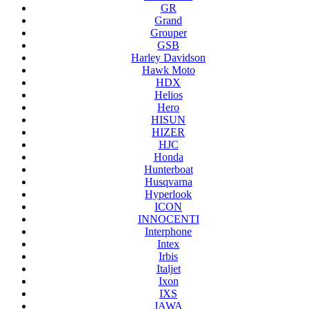
GR
Grand
Grouper
GSB
Harley Davidson
Hawk Moto
HDX
Helios
Hero
HISUN
HIZER
HJC
Honda
Hunterboat
Husqvarna
Hyperlook
ICON
INNOCENTI
Interphone
Intex
Irbis
Italjet
Ixon
IXS
JAWA