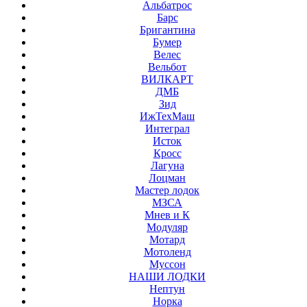
Альбатрос
Барс
Бригантина
Бумер
Велес
Вельбот
ВИЛКАРТ
ДМБ
Зид
ИжТехМаш
Интеграл
Исток
Кросс
Лагуна
Лоцман
Мастер лодок
МЗСА
Мнев и К
Модуляр
Мотард
Мотоленд
Муссон
НАШИ ЛОДКИ
Нептун
Норка