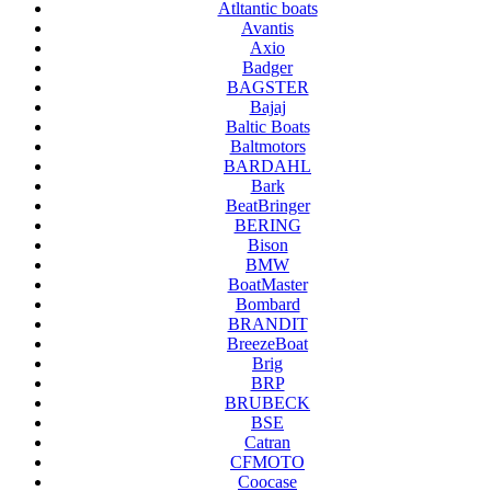
Atltantic boats
Avantis
Axio
Badger
BAGSTER
Bajaj
Baltic Boats
Baltmotors
BARDAHL
Bark
BeatBringer
BERING
Bison
BMW
BoatMaster
Bombard
BRANDIT
BreezeBoat
Brig
BRP
BRUBECK
BSE
Catran
CFMOTO
Coocase