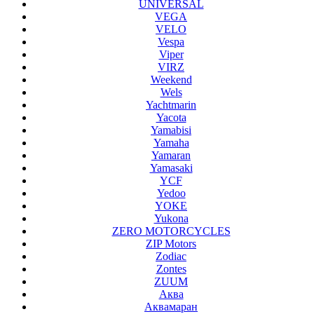
UNIVERSAL
VEGA
VELO
Vespa
Viper
VIRZ
Weekend
Wels
Yachtmarin
Yacota
Yamabisi
Yamaha
Yamaran
Yamasaki
YCF
Yedoo
YOKE
Yukona
ZERO MOTORCYCLES
ZIP Motors
Zodiac
Zontes
ZUUM
Аква
Аквамаран