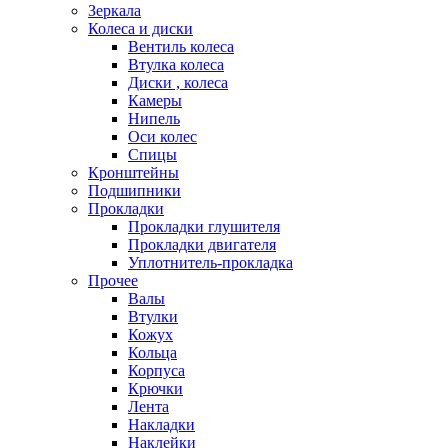
Зеркала
Колеса и диски
Вентиль колеса
Втулка колеса
Диски , колеса
Камеры
Нипель
Оси колес
Спицы
Кронштейны
Подшипники
Прокладки
Прокладки глушителя
Прокладки двигателя
Уплотнитель-прокладка
Прочее
Валы
Втулки
Кожух
Кольца
Корпуса
Крючки
Лента
Накладки
Наклейки