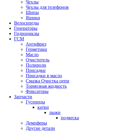
Чехлы
Чехлы для телефонов
Шипы
Ящики
Велосипеды
Генераторы
Гидроциклы
ГСМ
Антифриз
Герметики
Масло
Очиститель
Полироли
Присадки
Присадки в масло
Смазка Очистка цепи
Тормозная жидкость
Фиксаторы
Запчасти
Гусенецы
катки
лыжи
подвеска
Демпферы
Другие детали