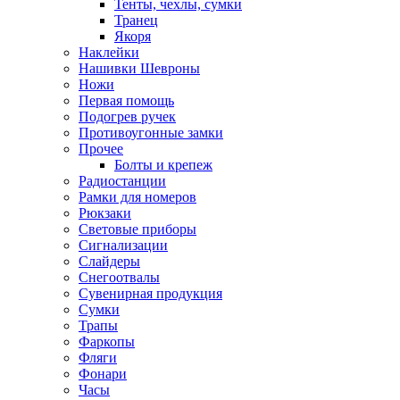
Тенты, чехлы, сумки
Транец
Якоря
Наклейки
Нашивки Шевроны
Ножи
Первая помощь
Подогрев ручек
Противоугонные замки
Прочее
Болты и крепеж
Радиостанции
Рамки для номеров
Рюкзаки
Световые приборы
Сигнализации
Слайдеры
Снегоотвалы
Сувенирная продукция
Сумки
Трапы
Фаркопы
Фляги
Фонари
Часы