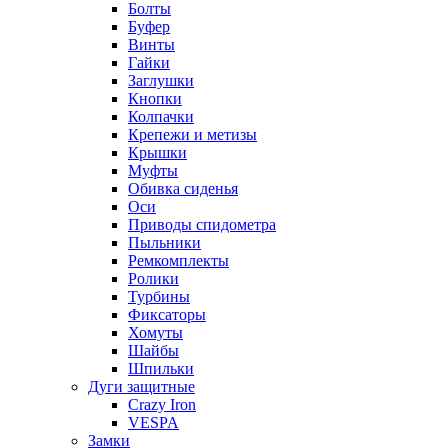
Болты
Буфер
Винты
Гайки
Заглушки
Кнопки
Колпачки
Крепежи и метизы
Крышки
Муфты
Обивка сиденья
Оси
Приводы спидометра
Пыльники
Ремкомплекты
Ролики
Турбины
Фиксаторы
Хомуты
Шайбы
Шпильки
Дуги защитные
Crazy Iron
VESPA
Замки