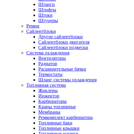
Штанги
Штифты
Штоки
Штуцеры
Ремни
Сайлентблоки
Другие сайлентблоки
Сайлентблоки двигателя
Сайлентблоки подвески
Система охлаждения
Вентиляторы
Радиатор
Расширительные бачки
Термостаты
Шланг системы охлаждения
Топливная система
Жиклеры
Инжектор
Карбюраторы
Краны топливные
Мембраны
Ремкомплект карбюратора
Топливные баки
Топливные крышки
Топливные шланги