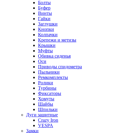
Болты
Буфер
Винты
Гайки
Заглушки
Кнопки
Колпачки
Крепежи и метизы
Крышки
Муфты
Обивка сиденья
Оси
Приводы спидометра
Пыльники
Ремкомплекты
Ролики
Турбины
Фиксаторы
Хомуты
Шайбы
Шпильки
Дуги защитные
Crazy Iron
VESPA
Замки