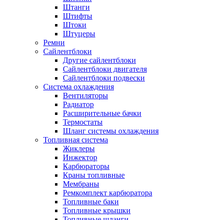
Штанги
Штифты
Штоки
Штуцеры
Ремни
Сайлентблоки
Другие сайлентблоки
Сайлентблоки двигателя
Сайлентблоки подвески
Система охлаждения
Вентиляторы
Радиатор
Расширительные бачки
Термостаты
Шланг системы охлаждения
Топливная система
Жиклеры
Инжектор
Карбюраторы
Краны топливные
Мембраны
Ремкомплект карбюратора
Топливные баки
Топливные крышки
Топливные шланги