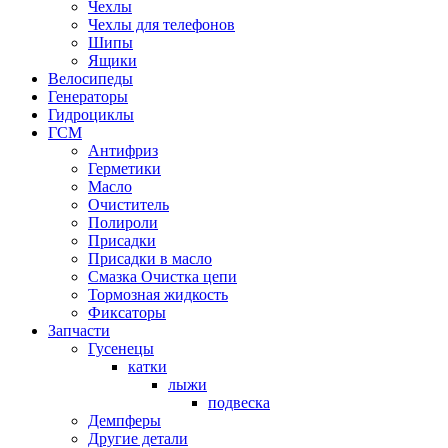
Чехлы
Чехлы для телефонов
Шипы
Ящики
Велосипеды
Генераторы
Гидроциклы
ГСМ
Антифриз
Герметики
Масло
Очиститель
Полироли
Присадки
Присадки в масло
Смазка Очистка цепи
Тормозная жидкость
Фиксаторы
Запчасти
Гусенецы
катки
лыжи
подвеска
Демпферы
Другие детали