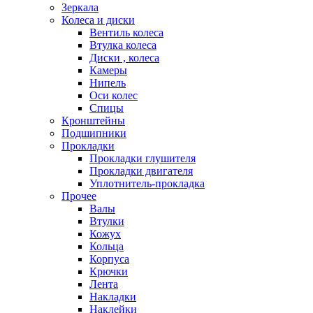
Зеркала
Колеса и диски
Вентиль колеса
Втулка колеса
Диски , колеса
Камеры
Нипель
Оси колес
Спицы
Кронштейны
Подшипники
Прокладки
Прокладки глушителя
Прокладки двигателя
Уплотнитель-прокладка
Прочее
Валы
Втулки
Кожух
Кольца
Корпуса
Крючки
Лента
Накладки
Наклейки