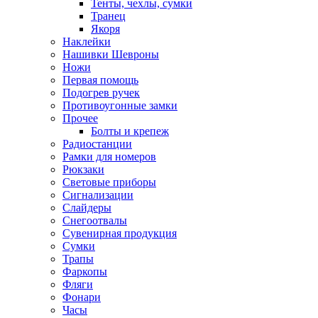
Тенты, чехлы, сумки
Транец
Якоря
Наклейки
Нашивки Шевроны
Ножи
Первая помощь
Подогрев ручек
Противоугонные замки
Прочее
Болты и крепеж
Радиостанции
Рамки для номеров
Рюкзаки
Световые приборы
Сигнализации
Слайдеры
Снегоотвалы
Сувенирная продукция
Сумки
Трапы
Фаркопы
Фляги
Фонари
Часы