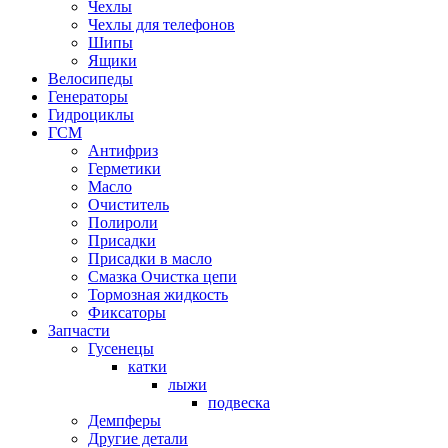
Чехлы
Чехлы для телефонов
Шипы
Ящики
Велосипеды
Генераторы
Гидроциклы
ГСМ
Антифриз
Герметики
Масло
Очиститель
Полироли
Присадки
Присадки в масло
Смазка Очистка цепи
Тормозная жидкость
Фиксаторы
Запчасти
Гусенецы
катки
лыжи
подвеска
Демпферы
Другие детали