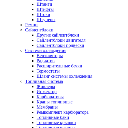
Штанги
Штифты
Штоки
Штуцеры
Ремни
Сайлентблоки
Другие сайлентблоки
Сайлентблоки двигателя
Сайлентблоки подвески
Система охлаждения
Вентиляторы
Радиатор
Расширительные бачки
Термостаты
Шланг системы охлаждения
Топливная система
Жиклеры
Инжектор
Карбюраторы
Краны топливные
Мембраны
Ремкомплект карбюратора
Топливные баки
Топливные крышки
Топливные шланги