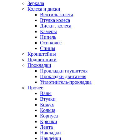
Зеркала
Колеса и диски
Вентиль колеса
Втулка колеса
Диски , колеса
Камеры
Нипель
Оси колес
Спицы
Кронштейны
Подшипники
Прокладки
Прокладки глушителя
Прокладки двигателя
Уплотнитель-прокладка
Прочее
Валы
Втулки
Кожух
Кольца
Корпуса
Крючки
Лента
Накладки
Наклейки