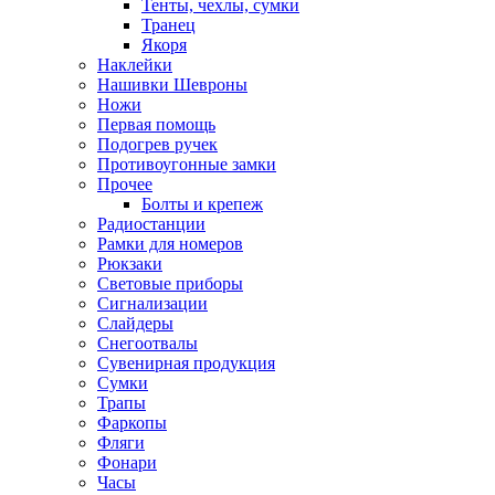
Тенты, чехлы, сумки
Транец
Якоря
Наклейки
Нашивки Шевроны
Ножи
Первая помощь
Подогрев ручек
Противоугонные замки
Прочее
Болты и крепеж
Радиостанции
Рамки для номеров
Рюкзаки
Световые приборы
Сигнализации
Слайдеры
Снегоотвалы
Сувенирная продукция
Сумки
Трапы
Фаркопы
Фляги
Фонари
Часы