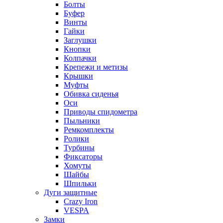
Болты
Буфер
Винты
Гайки
Заглушки
Кнопки
Колпачки
Крепежи и метизы
Крышки
Муфты
Обивка сиденья
Оси
Приводы спидометра
Пыльники
Ремкомплекты
Ролики
Турбины
Фиксаторы
Хомуты
Шайбы
Шпильки
Дуги защитные
Crazy Iron
VESPA
Замки