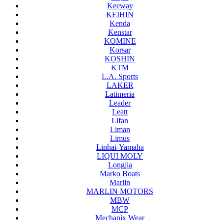
Keeway
KEIHIN
Kenda
Kenstar
KOMINE
Korsar
KOSHIN
KTM
L.A. Sports
LAKER
Latimeria
Leader
Leatt
Lifan
Liman
Limus
Linhai-Yamaha
LIQUI MOLY
Longjia
Marko Boats
Marlin
MARLIN MOTORS
MBW
MCP
Mechanix Wear