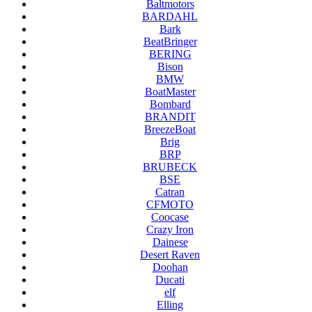
Baltmotors
BARDAHL
Bark
BeatBringer
BERING
Bison
BMW
BoatMaster
Bombard
BRANDIT
BreezeBoat
Brig
BRP
BRUBECK
BSE
Catran
CFMOTO
Coocase
Crazy Iron
Dainese
Desert Raven
Doohan
Ducati
elf
Elling