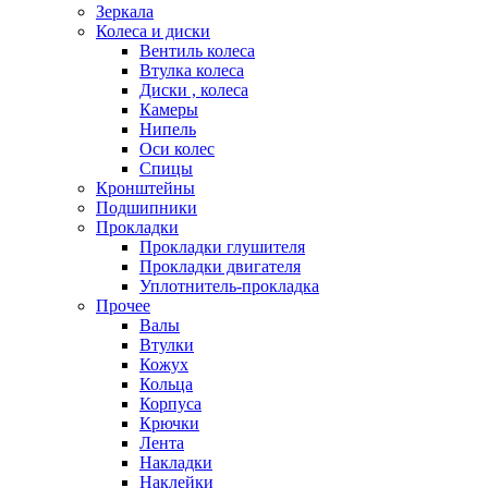
Зеркала
Колеса и диски
Вентиль колеса
Втулка колеса
Диски , колеса
Камеры
Нипель
Оси колес
Спицы
Кронштейны
Подшипники
Прокладки
Прокладки глушителя
Прокладки двигателя
Уплотнитель-прокладка
Прочее
Валы
Втулки
Кожух
Кольца
Корпуса
Крючки
Лента
Накладки
Наклейки