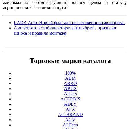
максимально соответствующий вашим целям и статусу
мероприятия. Счастливого пути!
LADA Aura: Новый флагман отечественного автопрома
Амортизатор стабилизатора: как выбрать, признаки
износа и правила монтажа
Торговые марки каталога
100%
ABM
ABRO
ABUS
Access
ACERBIS
ADLY
AFX
AG-BRAND
AGV
ALFeco