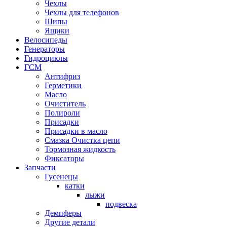
Чехлы
Чехлы для телефонов
Шипы
Ящики
Велосипеды
Генераторы
Гидроциклы
ГСМ
Антифриз
Герметики
Масло
Очиститель
Полироли
Присадки
Присадки в масло
Смазка Очистка цепи
Тормозная жидкость
Фиксаторы
Запчасти
Гусенецы
катки
лыжи
подвеска
Демпферы
Другие детали