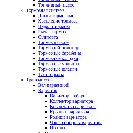
Топливный насос
Тормозная система
Диски тормозные
Крепление тормоза
Педали тормоза
Рычаг тормоза
Суппорта
Тормоз в сборе
Тормозной цилиндр
Тормозные барабаны
Тормозные колодки
Тормозные машинки
Тормозные шланги
Тяга тормоза
Трансмиссия
Вал карданный
Вариатор
Вариатор в сборе
Коллектор вариатора
Крыльчатка вариатора
Крышки вариатора
Ролики вариатора
Чашка опорная вариатора
Шкивы