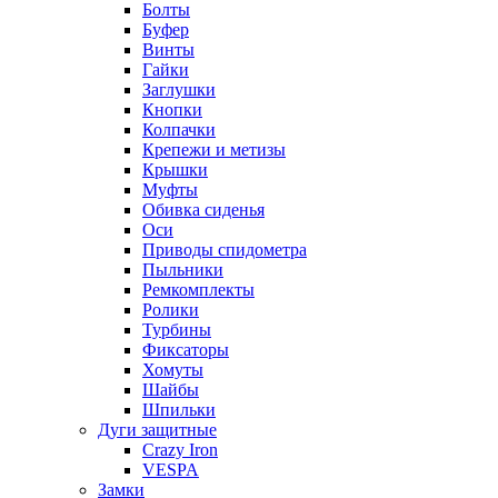
Болты
Буфер
Винты
Гайки
Заглушки
Кнопки
Колпачки
Крепежи и метизы
Крышки
Муфты
Обивка сиденья
Оси
Приводы спидометра
Пыльники
Ремкомплекты
Ролики
Турбины
Фиксаторы
Хомуты
Шайбы
Шпильки
Дуги защитные
Crazy Iron
VESPA
Замки