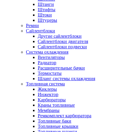
Штанги
Штифты
Штоки
Штуцеры
Ремни
Сайлентблоки
Другие сайлентблоки
Сайлентблоки двигателя
Сайлентблоки подвески
Система охлаждения
Вентиляторы
Радиатор
Расширительные бачки
Термостаты
Шланг системы охлаждения
Топливная система
Жиклеры
Инжектор
Карбюраторы
Краны топливные
Мембраны
Ремкомплект карбюратора
Топливные баки
Топливные крышки
Топливные шланги