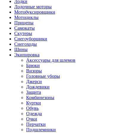
Лодки
Лодочные моторы
Мотобуксировщики
Мотоциклы
Прицепы
Самокаты
Скутеры
Снегоуборщики
Снегоходы
Шины
Экипировка
Аксессуары для шлемов
Брюки
Визоры
Головные уборы
Джерси
Дождевики
Защита
Комбинезоны
Куртки
Обувь
Одежда
Очки
Перчатки
Подшлемники