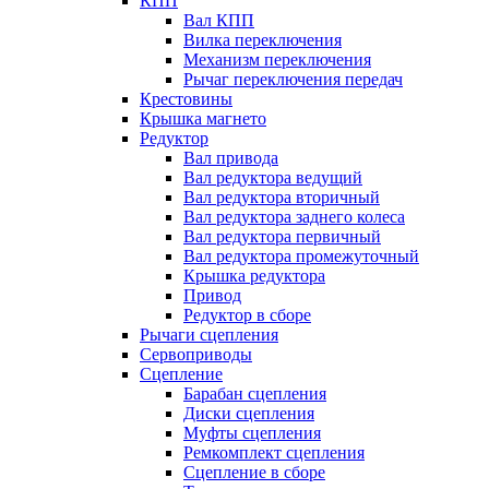
КПП
Вал КПП
Вилка переключения
Механизм переключения
Рычаг переключения передач
Крестовины
Крышка магнето
Редуктор
Вал привода
Вал редуктора ведущий
Вал редуктора вторичный
Вал редуктора заднего колеса
Вал редуктора первичный
Вал редуктора промежуточный
Крышка редуктора
Привод
Редуктор в сборе
Рычаги сцепления
Сервоприводы
Сцепление
Барабан сцепления
Диски сцепления
Муфты сцепления
Ремкомплект сцепления
Сцепление в сборе