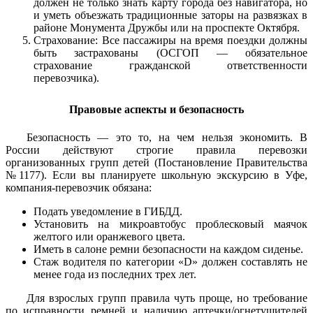
должен не только знать карту города без навигатора, но
и уметь объезжать традиционные заторы на развязках в
районе Монумента Дружбы или на проспекте Октября.
Страхование: Все пассажиры на время поездки должны
быть застрахованы (ОСГОП — обязательное
страхование гражданской ответственности
перевозчика).
Правовые аспекты и безопасность
Безопасность — это то, на чем нельзя экономить. В
России действуют строгие правила перевозки
организованных групп детей (Постановление Правительства
№1177). Если вы планируете школьную экскурсию в Уфе,
компания-перевозчик обязана:
Подать уведомление в ГИБДД.
Установить на микроавтобус проблесковый маячок
желтого или оранжевого цвета.
Иметь в салоне ремни безопасности на каждом сиденье.
Стаж водителя по категории «D» должен составлять не
менее года из последних трех лет.
Для взрослых групп правила чуть проще, но требование
по исправности ремней и наличию аптечки/огнетушителей