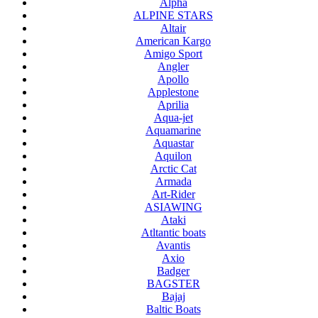
Alpha
ALPINE STARS
Altair
American Kargo
Amigo Sport
Angler
Apollo
Applestone
Aprilia
Aqua-jet
Aquamarine
Aquastar
Aquilon
Arctic Cat
Armada
Art-Rider
ASIAWING
Ataki
Atltantic boats
Avantis
Axio
Badger
BAGSTER
Bajaj
Baltic Boats