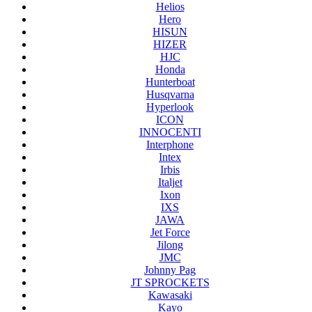
Helios
Hero
HISUN
HIZER
HJC
Honda
Hunterboat
Husqvarna
Hyperlook
ICON
INNOCENTI
Interphone
Intex
Irbis
Italjet
Ixon
IXS
JAWA
Jet Force
Jilong
JMC
Johnny Pag
JT SPROCKETS
Kawasaki
Kayo