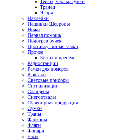
Тенты, чехлы, сумки
Транец
Якоря
Наклейки
Нашивки Шевроны
Ножи
Первая помощь
Подогрев ручек
Противоугонные замки
Прочее
Болты и крепеж
Радиостанции
Рамки для номеров
Рюкзаки
Световые приборы
Сигнализации
Слайдеры
Снегоотвалы
Сувенирная продукция
Сумки
Трапы
Фаркопы
Фляги
Фонари
Часы