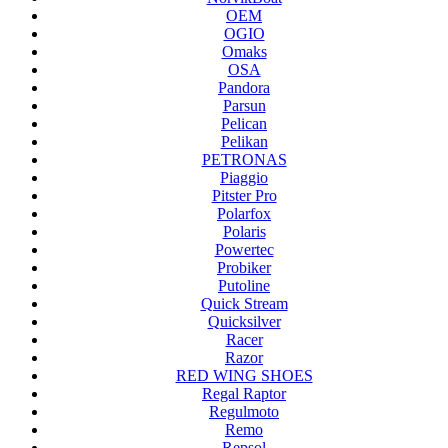
OEM
OGIO
Omaks
OSA
Pandora
Parsun
Pelican
Pelikan
PETRONAS
Piaggio
Pitster Pro
Polarfox
Polaris
Powertec
Probiker
Putoline
Quick Stream
Quicksilver
Racer
Razor
RED WING SHOES
Regal Raptor
Regulmoto
Remo
Repsol