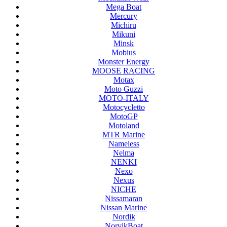
Mega Boat
Mercury
Michiru
Mikuni
Minsk
Mobius
Monster Energy
MOOSE RACING
Motax
Moto Guzzi
MOTO-ITALY
Motocycletto
MotoGP
Motoland
MTR Marine
Nameless
Nelma
NENKI
Nexo
Nexus
NICHE
Nissamaran
Nissan Marine
Nordik
NorvikBoat